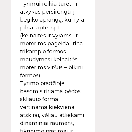
Tyrimui reikia turėti ir
atvykus persirengti į
bėgiko aprangą, kuri yra
pilnai aptempta
(kelnaitės ir vyrams, ir
moterims pageidautina
trikampio formos
maudymosi kelnaitės,
moterims viršus – bikini
formos).
Tyrimo pradžioje
basomis tiriama pėdos
skliauto forma,
vertinama kiekviena
atskirai, vėliau atliekami
dinaminiai raumenų
tikrinimo pratimai ir