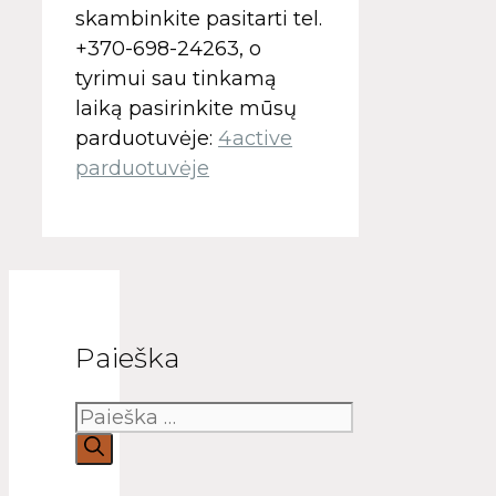
skambinkite pasitarti tel.
+370-698-24263, o
tyrimui sau tinkamą
laiką pasirinkite mūsų
parduotuvėje: ​
4active
parduotuvėje
Paieška