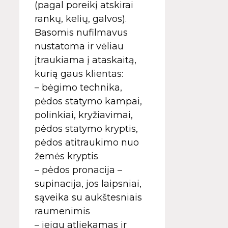
(pagal poreikį atskirai
rankų, kelių, galvos).
Basomis nufilmavus
nustatoma ir vėliau
įtraukiama į ataskaitą,
kurią gaus klientas:
– bėgimo technika,
pėdos statymo kampai,
polinkiai, kryžiavimai,
pėdos statymo kryptis,
pėdos atitraukimo nuo
žemės kryptis
– pėdos pronacija –
supinacija, jos laipsniai,
sąveika su aukštesniais
raumenimis
– jeigu atliekamas ir