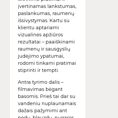
įvertinamas lankstumas,
paslankumas, raumenų
išsivystymas. Kartu su
klientu aptariami
vizualinės apžiūros
rezultatai – paaiškinami
raumenų ir sausgyslių
judėjimo ypatumai,
rodomi tinkami pratimai
stiprinti ir tempti.
Antra tyrimo dalis –
filmavimas bėgant
basomis. Prieš tai dar su
vandeniu nuplaunamais
dažais pažymimi ant
pėdų, blauzdų, nugaros,