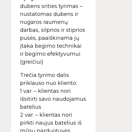
dubens srities tyrimas –
nustatomas dubens ir
nugaros raumenų
darbas, silpnos ir stiprios
pusės, paaiškinama jų
įtaka bėgimo technikai
ir bėgimo efektyvumui
(greičiui)
Trečia tyrimo dalis
priklauso nuo kliento:
1 var. – klientas nori
išsitirti savo naudojamus
batelius
2 var. – klientas nori
pirkti naujus batelius iš
mūsų parduotuvės