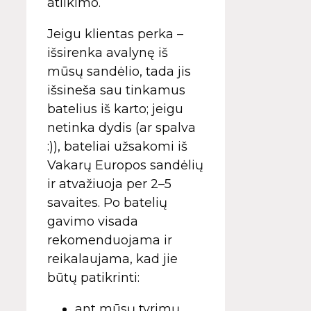
atlikimo.
Jeigu klientas perka –
išsirenka avalynę iš
mūsų sandėlio, tada jis
išsineša sau tinkamus
batelius iš karto; jeigu
netinka dydis (ar spalva
:)), bateliai užsakomi iš
Vakarų Europos sandėlių
ir atvažiuoja per 2–5
savaites. Po batelių
gavimo visada
rekomenduojama ir
reikalaujama, kad jie
būtų patikrinti:
ant mūsų tyrimų