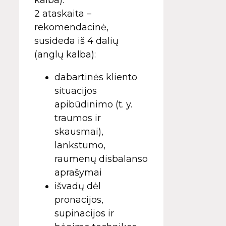
kalba).
2 ataskaita –
rekomendacinė,
susideda iš 4 dalių
(anglų kalba):
dabartinės kliento
situacijos
apibūdinimo (t. y.
traumos ir
skausmai),
lankstumo,
raumenų disbalanso
aprašymai
išvadų dėl
pronacijos,
supinacijos ir