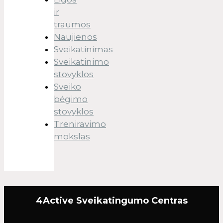
ir
traumos
Naujienos
Sveikatinimas
Sveikatinimo
stovyklos
Sveiko
bėgimo
stovyklos
Treniravimo
mokslas
4Active Sveikatingumo Centras