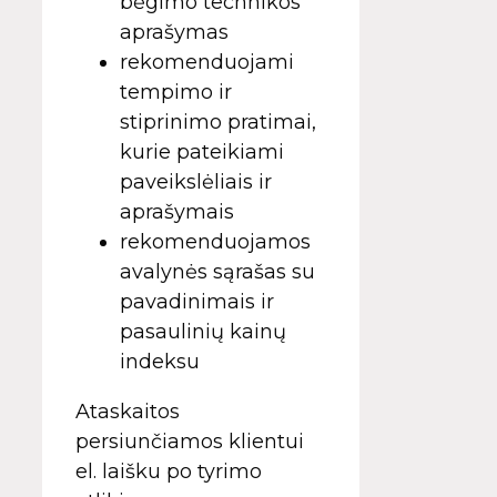
bėgimo technikos
aprašymas
rekomenduojami
tempimo ir
stiprinimo pratimai,
kurie pateikiami
paveikslėliais ir
aprašymais
rekomenduojamos
avalynės sąrašas su
pavadinimais ir
pasaulinių kainų
indeksu
Ataskaitos
persiunčiamos klientui
el. laišku po tyrimo