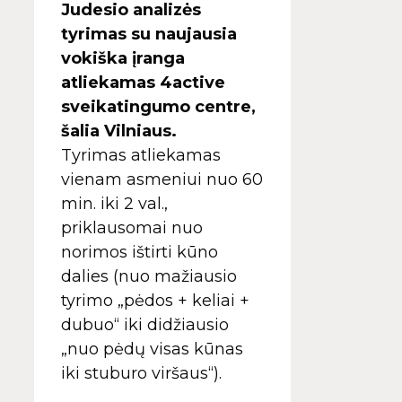
Judesio analizės
tyrimas su naujausia
vokiška įranga
atliekamas 4active
sveikatingumo centre,
šalia Vilniaus.
Tyrimas atliekamas
vienam asmeniui nuo 60
min. iki 2 val.,
priklausomai nuo
norimos ištirti kūno
dalies (nuo mažiausio
tyrimo „pėdos + keliai +
dubuo“ iki didžiausio
„nuo pėdų visas kūnas
iki stuburo viršaus“).