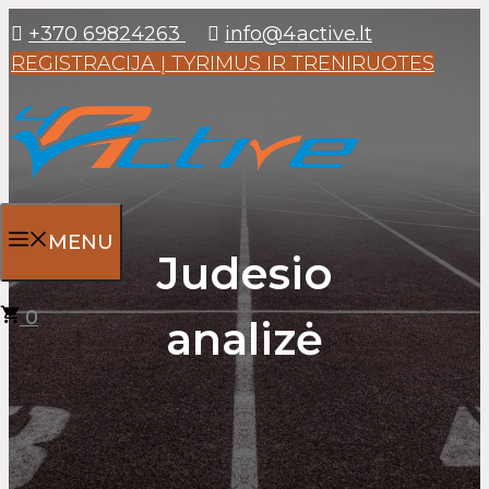
+370 69824263
info@4active.lt
REGISTRACIJA Į TYRIMUS IR TRENIRUOTES
MENU
Judesio
0
analizė