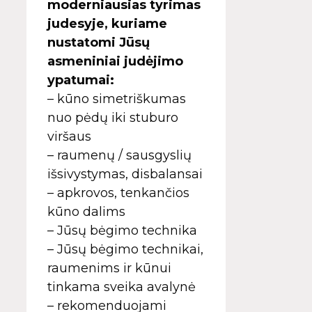
moderniausias tyrimas
judesyje, kuriame
nustatomi Jūsų
asmeniniai judėjimo
ypatumai:
– kūno simetriškumas
nuo pėdų iki stuburo
viršaus
– raumenų / sausgyslių
išsivystymas, disbalansai
– apkrovos, tenkančios
kūno dalims
– Jūsų bėgimo technika
– Jūsų bėgimo technikai,
raumenims ir kūnui
tinkama sveika avalynė
– rekomenduojami