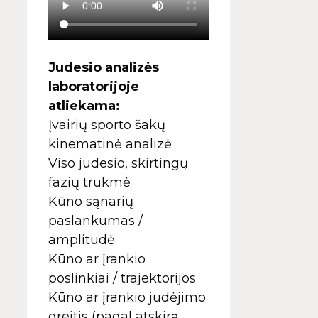
Judesio analizės
laboratorijoje
atliekama:
Įvairių sporto šakų
kinematinė analizė
Viso judesio, skirtingų
fazių trukmė
Kūno sąnarių
paslankumas /
amplitudė
Kūno ar įrankio
poslinkiai / trajektorijos
Kūno ar įrankio judėjimo
greitis (pagal atskirą