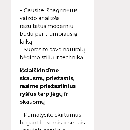
– Gausite išnagrinėtus
vaizdo analizės
rezultatus moderniu
būdu per trumpiausią
laiką
– Suprasite savo natūralų
bėgimo stilių ir techniką
Išsiaiškinsime
skausmų priežastis,
rasime priežastinius
ryšius tarp jėgų ir
skausmų
– Pamatysite skirtumus
bėgant basomis ir senais