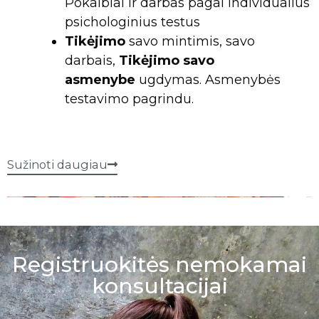
Pokalbiai ir darbas pagal individualius
psichologinius testus
Tikėjimo
savo mintimis, savo
darbais,
Tikėjimo savo
asmenybe
ugdymas. Asmenybės
testavimo pagrindu.
Sužinoti daugiau
Registruokitės nemokamai
konsultacijai