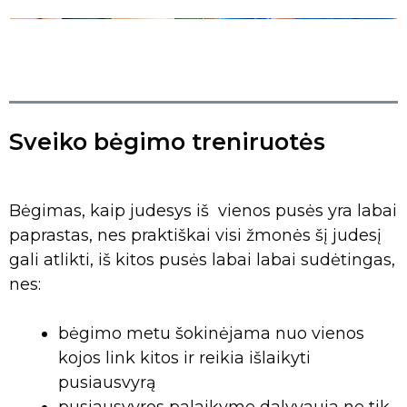
Sveiko bėgimo treniruotės
Bėgimas, kaip judesys iš vienos pusės yra labai
paprastas, nes praktiškai visi žmonės šį judesį
gali atlikti, iš kitos pusės labai labai sudėtingas,
nes:
bėgimo metu šokinėjama nuo vienos
kojos link kitos ir reikia išlaikyti
pusiausvyrą
pusiausvyros palaikyme dalyvauja ne tik