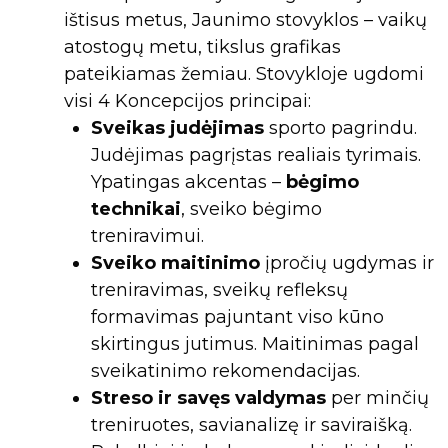
ištisus metus, Jaunimo stovyklos – vaikų
atostogų metu, tikslus grafikas
pateikiamas žemiau. Stovykloje ugdomi
visi 4 Koncepcijos principai:
Sveikas judėjimas
sporto pagrindu.
Judėjimas pagrįstas realiais tyrimais.
Ypatingas akcentas –
bėgimo
technikai
, sveiko bėgimo
treniravimui.
Sveiko maitinimo
įpročių ugdymas ir
treniravimas, sveikų refleksų
formavimas pajuntant viso kūno
skirtingus jutimus. Maitinimas pagal
sveikatinimo rekomendacijas.
Streso ir savęs valdymas
per minčių
treniruotes, savianalizę ir saviraišką.