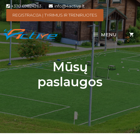
+370 69824263
info@4active.lt
REGISTRACIJA Į TYRIMUS IR TRENIRUOTES
MENU
Mūsų
paslaugos