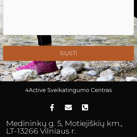
A
l
t
4Active Sveikatingumo Centras
e
r
n
Medininkų g. 5, Motiejiškių km.,
a
LT-13266 Vilniaus r.
t