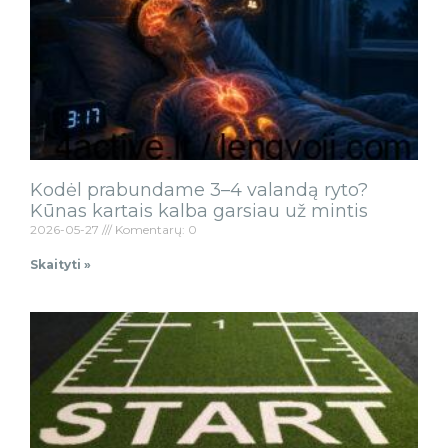
Kodėl prabundame 3–4 valandą ryto?
Kūnas kartais kalba garsiau už mintis
2026-05-27
Komentarų: 0
Skaityti »