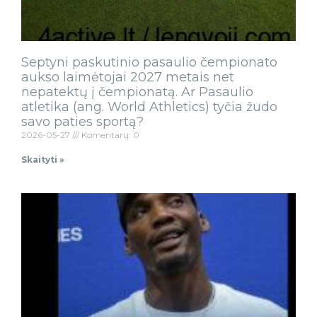
Septyni paskutinio pasaulio čempionato
aukso laimėtojai 2027 metais net
nepatektų į čempionatą. Ar Pasaulio
atletika (ang. World Athletics) tyčia žudo
savo paties sportą?
2026-05-27
Komentarų: 0
Skaityti »