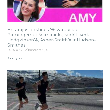
Britanijos rinktinės 98 vardai jau
Birmingemui: šeimininkų sudėtį veda
Hodgkinson’ė, Asher-Smith’ė ir Hudson-
Smithas
2026-07-29
Komentarų: 0
Skaityti »