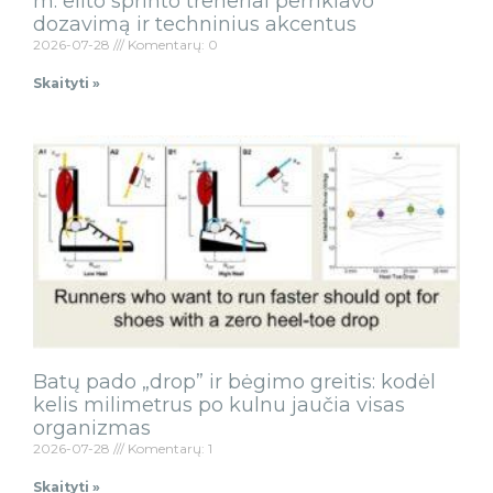
m. elito sprinto treneriai perrikiavo
dozavimą ir techninius akcentus
2026-07-28
Komentarų: 0
Skaityti »
Batų pado „drop” ir bėgimo greitis: kodėl
kelis milimetrus po kulnu jaučia visas
organizmas
2026-07-28
Komentarų: 1
Skaityti »