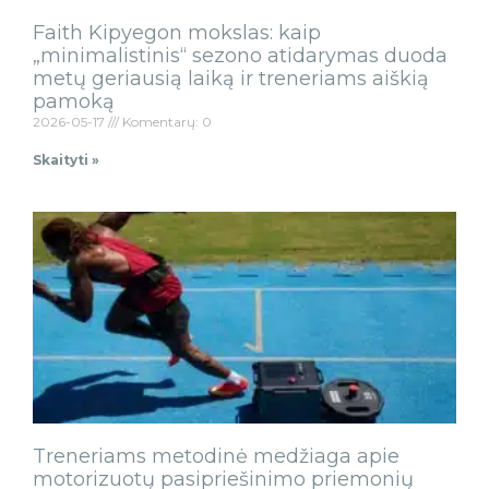
Faith Kipyegon mokslas: kaip
„minimalistinis“ sezono atidarymas duoda
metų geriausią laiką ir treneriams aiškią
pamoką
2026-05-17
Komentarų: 0
Skaityti »
Treneriams metodinė medžiaga apie
motorizuotų pasipriešinimo priemonių