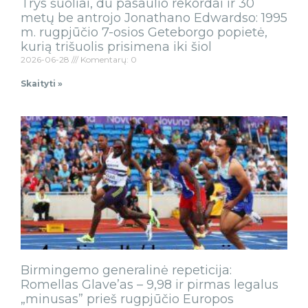
Trys šuoliai, du pasaulio rekordai ir 30
metų be antrojo Jonathano Edwardso: 1995
m. rugpjūčio 7-osios Geteborgo popietė,
kurią trišuolis prisimena iki šiol
2026-06-28
Komentarų: 0
Skaityti »
Birmingemo generalinė repeticija:
Romellas Glave’as – 9,98 ir pirmas legalus
„minusas” prieš rugpjūčio Europos