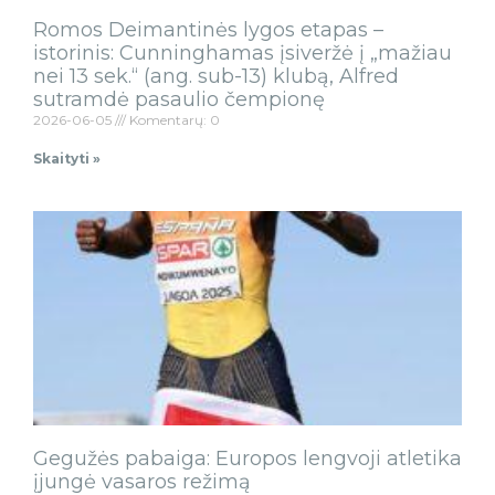
Romos Deimantinės lygos etapas –
istorinis: Cunninghamas įsiveržė į „mažiau
nei 13 sek.“ (ang. sub-13) klubą, Alfred
sutramdė pasaulio čempionę
2026-06-05
Komentarų: 0
Skaityti »
Gegužės pabaiga: Europos lengvoji atletika
įjungė vasaros režimą