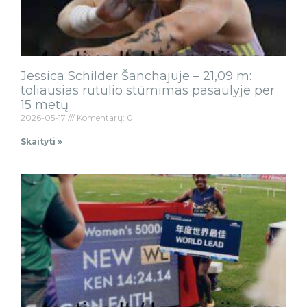
Jessica Schilder Šanchajuje – 21,09 m:
toliausias rutulio stūmimas pasaulyje per
15 metų
2026-05-17
Komentarų: 0
Skaityti »