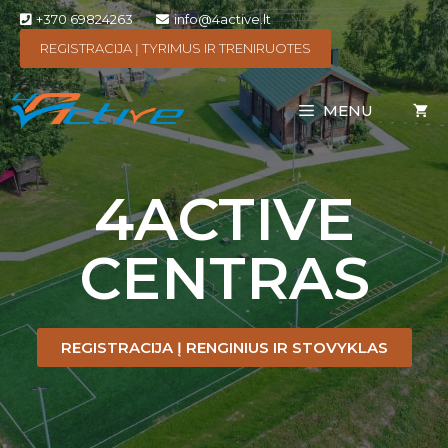
+370 69824263
info@4active.lt
REGISTRACIJA Į TYRIMUS IR TRENIRUOTES
MENU
4ACTIVE
CENTRAS
REGISTRACIJA Į RENGINIUS IR STOVYKLAS