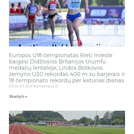
Europos U18 čempionatas Rieti mieste
baigėsi Didžiosios Britanijos triumfu
medalių lentelėje, Lindos Botkovos
žemyno U20 rekordas 400 m su barjerais ir
18 čempionato rekordų per keturias dienas
2026-07-21
Komentarų: 0
Skaityti »