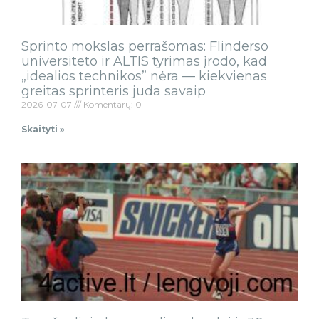
Sprinto mokslas perrašomas: Flinderso
universiteto ir ALTIS tyrimas įrodo, kad
„idealios technikos” nėra — kiekvienas
greitas sprinteris juda savaip
2026-07-07
Komentarų: 0
Skaityti »