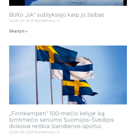
Bolto „ok“ sublyksėjo kaip jo žaibas
2026-05-25
Komentarų: 0
Skaityti »
„Finnkampen“ 100-mečio kelyje: ką
šimtmečio senumo Suomijos–Švedijos
dvikova reiškia šiandienos sportui
2026-05-25
Komentarų: 0