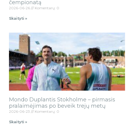
čempionatą
2026-06-26
Komentarų: 0
Skaityti »
Mondo Duplantis Stokholme – pirmasis
pralaimėjimas po beveik trejų metų
2026-06-23
Komentarų: 0
Skaityti »