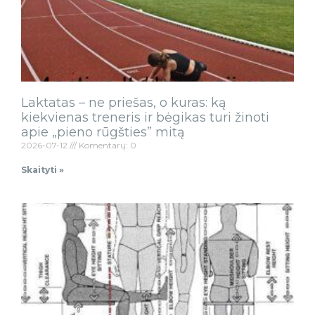
Laktatas – ne priešas, o kuras: ką
kiekvienas treneris ir bėgikas turi žinoti
apie „pieno rūgšties” mitą
2026-07-12
Komentarų: 0
Skaityti »