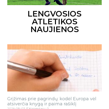
LENGVOSIOS
Asmeninės
ATLETIKOS
treniruotės
NAUJIENOS
Sužinoti daugiau
Grįžimas prie pagrindų: kodėl Europa vėl
atsiverčia knygą ir paima rašiklį
2026-08-03
Komentarų: 0