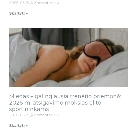
2026-05-19
Komentarų: 0
Skaityti »
Miegas – galingiausia trenerio priemonė:
2026 m. atsigavimo mokslas elito
sportininkams
2026-05-19
Komentarų: 0
Skaityti »