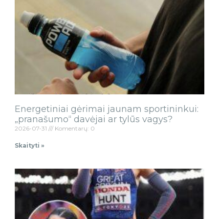
Energetiniai gėrimai jaunam sportininkui:
„pranašumo“ davėjai ar tylūs vagys?
2026-07-31
Komentarų: 0
Skaityti »