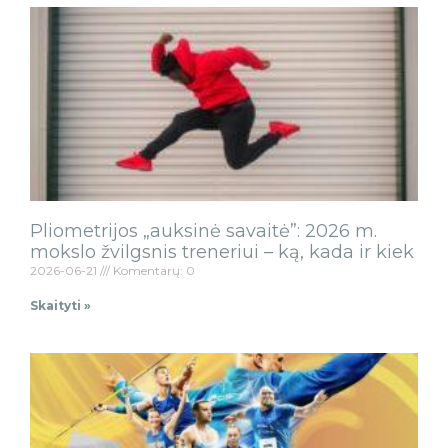
Pliometrijos „auksinė savaitė”: 2026 m.
mokslo žvilgsnis treneriui – ką, kada ir kiek
2026-06-21
Komentarų: 0
Skaityti »