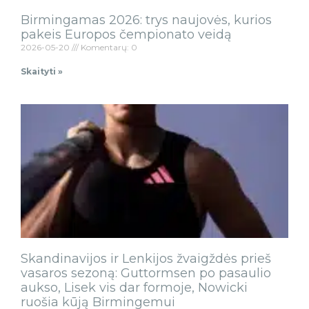
Birmingamas 2026: trys naujovės, kurios
pakeis Europos čempionato veidą
2026-05-20
Komentarų: 0
Skaityti »
Skandinavijos ir Lenkijos žvaigždės prieš
vasaros sezoną: Guttormsen po pasaulio
aukso, Lisek vis dar formoje, Nowicki
ruošia kūją Birmingemui