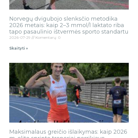
Norvegų dvigubojo slenksčio metodika
2026 metais: kaip 2–3 mmol/l laktato riba
tapo pasaulinio ištvermės sporto standartu
2026-07-29
Komentarų: 0
Skaityti »
Maksimalaus greičio išlaikymas: kaip 2026