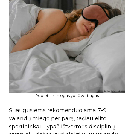
Popietinis miegas ypač vertingas
Suaugusiems rekomenduojama 7–9
valandų miego per parą, tačiau elito
sportininkai – ypač ištvermės disciplinų