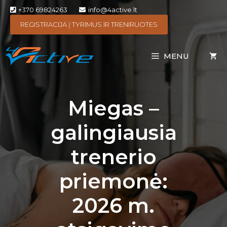
+370 69824263
info@4active.lt
REGISTRACIJA Į TYRIMUS IR TRENIRUOTES
MENU
Miegas –
galingiausia
trenerio
priemonė:
2026 m.