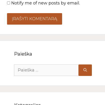
Notify me of new posts by email.
A
l
t
e
Paieška
r
n
a
t
i
v
e
: