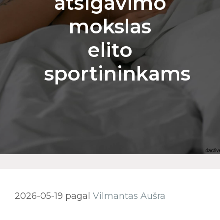
atsigavimo
mokslas
elito
sportininkams
2026-05-19
pagal
Vilmantas Aušra