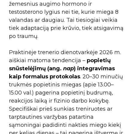
žemesnius augimo hormono ir
testosterono lygius nei tie, kurie miega 8
valandas ar daugiau. Tai tiesiogiai veikia
tiek adaptaciją prie krūvio, tiek atsigavimą
po traumų.
Praktinėje trenerio dienotvarkėje 2026 m.
aiškiai matoma tendencija –
popietių
snūstelėjimų (ang.
nap
) integravimas
kaip formalus protokolas
. 20–30 minučių
trukmės popietinis miegas (apie 13.00–
15.00 val.) pagerina popietinį budrumą,
reakcijos laiką ir fizinio darbo kokybę.
Specifiškai prieš sunkias treniruotes ar
tarptautines varžybas patartina
sąmoningai padidinti nakties miego kiekį
per kelias dienas – tai pagerina ištvermę ir