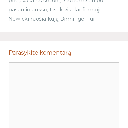
prieš vasaros sezoną: Guttormsen po
pasaulio aukso, Lisek vis dar formoje,
Nowicki ruošia kūją Birmingemui
Parašykite komentarą