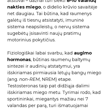
atstovai – dažnai turi siekti
8–10 valandų
nakties miego
, o didelio krūvio savaitėje
net daugiau. Tai būtina, kad raumenys
galėtų iš tiesnų atsistatyti, imuninė
sistema neapsileistų, o nervų sistema
sugebėtų įsisavinti naujų pratimų
motorinius pokytičius.
Fiziologiškai labai svarbu, kad
augimo
hormonas
, būtinas raumenų baltymų
sintezei ir audinių atstatymui, yra
išskiriamas pirmiausia lėtųjų bangų miego
(ang.
non-REM
, NREM) etape.
Testosteronas taip pat didžiąja dalimi
išskiriamas miego metu. Tyrimai rodo, kad
sportininkai, miegantys mažiau nei 7
valandas per parą, turi išmatuojamai