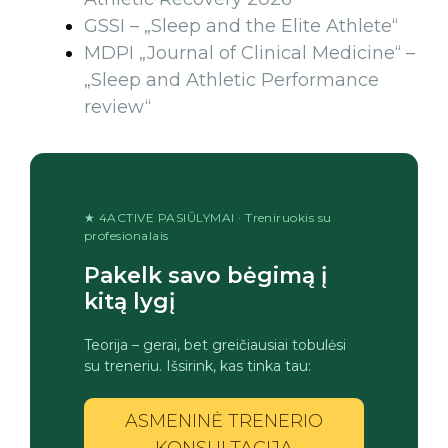
GSSI – „Sleep and the Elite Athlete“
MDPI „Journal of Clinical Medicine“ –
„Sleep and Athletic Performance
review“
★ 4ACTIVE PASIŪLYMAI · Treniruokis su
profesionalais
Pakelk savo bėgimą į
kitą lygį
Teorija – gerai, bet greičiausiai tobulėsi
su treneriu. Išsirink, kas tinka tau:
ASMENINĖ TRENERIO
KONSULTACIJA