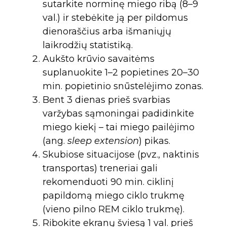
sutarkite norminę miego ribą (8–9
val.) ir stebėkite ją per pildomus
dienoraščius arba išmaniųjų
laikrodžių statistiką.
Aukšto krūvio savaitėms
suplanuokite 1–2 popietines 20–30
min. popietinio snūstelėjimo zonas.
Bent 3 dienas prieš svarbias
varžybas sąmoningai padidinkite
miego kiekį – tai miego pailėjimo
(ang.
sleep extension
) pikas.
Skubiose situacijose (pvz., naktinis
transportas) treneriai gali
rekomenduoti 90 min. ciklinį
papildomą miego ciklo trukmę
(vieno pilno REM ciklo trukmę).
Ribokite ekranų šviesą 1 val. prieš