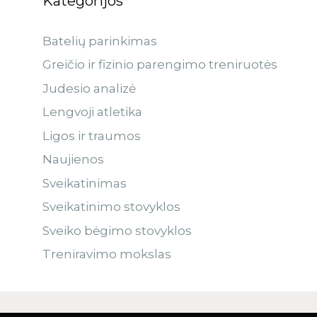
Kategorijos
Batelių parinkimas
Greičio ir fizinio parengimo treniruotės
Judesio analizė
Lengvoji atletika
Ligos ir traumos
Naujienos
Sveikatinimas
Sveikatinimo stovyklos
Sveiko bėgimo stovyklos
Treniravimo mokslas