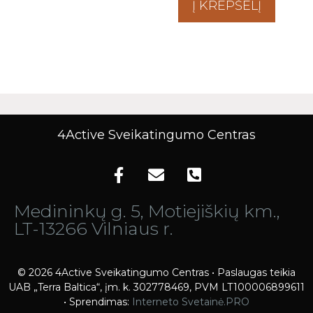
Į KREPŠELĮ
4Active Sveikatingumo Centras
Medininkų g. 5, Motiejiškių km.,
LT-13266 Vilniaus r.
© 2026 4Active Sveikatingumo Centras • Paslaugas teikia
UAB „Terra Baltica“, įm. k. 302778469, PVM LT100006899611
• Sprendimas:
Interneto Svetainė.PRO