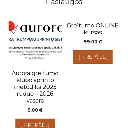
Paslaugos
Greitumo ONLINE
kursas
99.00
€
Į KREPŠELĮ
Aurora greitumo
klubo sprinto
metodika 2025
ruduo – 2026
vasara
5.00
€
Į KREPŠELĮ