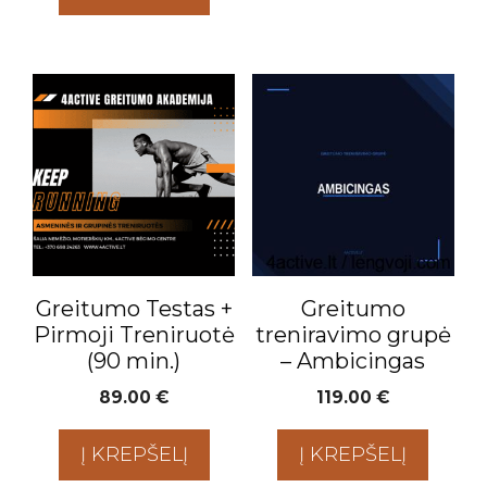
Greitumo Testas +
Greitumo
Pirmoji Treniruotė
treniravimo grupė
(90 min.)
– Ambicingas
89.00
€
119.00
€
Į KREPŠELĮ
Į KREPŠELĮ