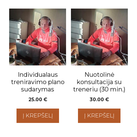
Individualaus
Nuotolinė
treniravimo plano
konsultacija su
sudarymas
treneriu (30 min.)
25.00
€
30.00
€
Į KREPŠELĮ
Į KREPŠELĮ