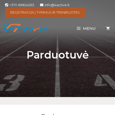
+370 69824263
info@4active.lt
REGISTRACIJA Į TYRIMUS IR TRENIRUOTES
MENU
Parduotuvė