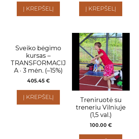
Į KREPŠELĮ
Į KREPŠELĮ
Sveiko bėgimo
kursas –
TRANSFORMACIJ
A · 3 mėn. (–15%)
405.45
€
Į KREPŠELĮ
Treniruotė su
treneriu Vilniuje
(1,5 val.)
100.00
€