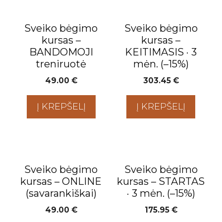
Sveiko bėgimo
Sveiko bėgimo
kursas –
kursas –
BANDOMOJI
KEITIMASIS · 3
treniruotė
mėn. (–15%)
49.00
€
303.45
€
Į KREPŠELĮ
Į KREPŠELĮ
Sveiko bėgimo
Sveiko bėgimo
kursas – ONLINE
kursas – STARTAS
(savarankiškai)
· 3 mėn. (–15%)
49.00
€
175.95
€