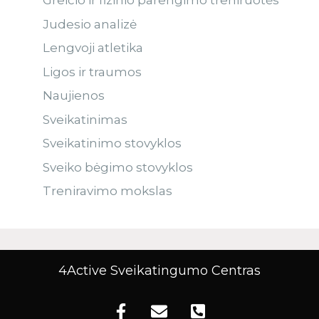
Greičio ir fizinio parengimo treniruotės
Judesio analizė
Lengvoji atletika
Ligos ir traumos
Naujienos
Sveikatinimas
Sveikatinimo stovyklos
Sveiko bėgimo stovyklos
Treniravimo mokslas
4Active Sveikatingumo Centras