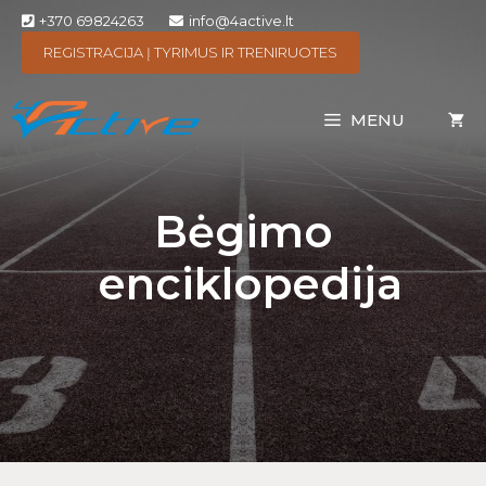
+370 69824263
info@4active.lt
REGISTRACIJA Į TYRIMUS IR TRENIRUOTES
MENU
Bėgimo
enciklopedija