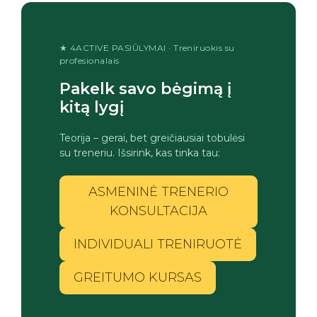
★ 4ACTIVE PASIŪLYMAI · Treniruokis su
profesionalais
Pakelk savo bėgimą į
kitą lygį
Teorija – gerai, bet greičiausiai tobulėsi
su treneriu. Išsirink, kas tinka tau:
ASMENINĖ TRENERIO
KONSULTACIJA
INDIVIDUALI TRENIRUOTĖ
GREITUMO KURSAS