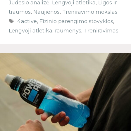
Judesio analizė
,
Lengvoji atletika
,
Ligos ir
traumos
,
Naujienos
,
Treniravimo mokslas
4active
,
Fizinio parengimo stovyklos
,
Lengvoji atletika
,
raumenys
,
Treniravimas