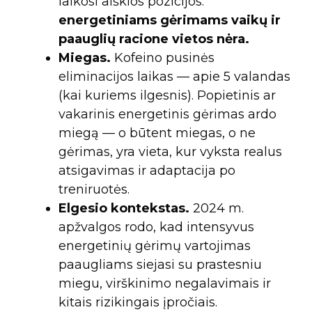
laikosi aiškios pozicijos:
energetiniams gėrimams vaikų ir
paauglių racione vietos nėra.
Miegas.
Kofeino pusinės
eliminacijos laikas — apie 5 valandas
(kai kuriems ilgesnis). Popietinis ar
vakarinis energetinis gėrimas ardo
miegą — o būtent miegas, o ne
gėrimas, yra vieta, kur vyksta realus
atsigavimas ir adaptacija po
treniruotės.
Elgesio kontekstas.
2024 m.
apžvalgos rodo, kad intensyvus
energetinių gėrimų vartojimas
paaugliams siejasi su prastesniu
miegu, virškinimo negalavimais ir
kitais rizikingais įpročiais.