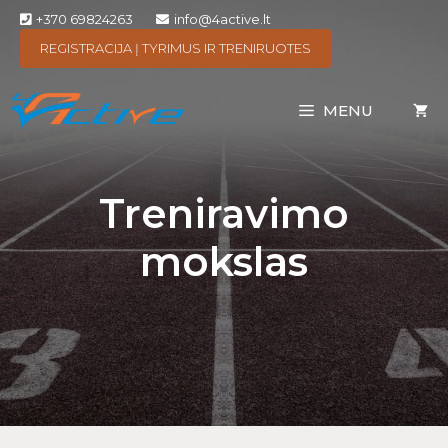
+370 69824263
info@4active.lt
REGISTRACIJA Į TYRIMUS IR TRENIRUOTES
MENU
Treniravimo
mokslas