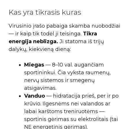
Kas yra tikrasis kuras
Virusinio įrašo pabaiga skamba nuobodžiai
— ir kaip tik todėl ji teisinga.
Tikra
energija neblizga.
Ji statoma iš trijų
dalykų, kiekvieną dieną:
Miegas
— 8–10 val. augančiam
sportininkui. Čia vyksta raumenų,
nervų sistemos ir smegenų
atsigavimas.
Vanduo
— hidratacija prieš, per ir po
krūvio. Ilgesnėms nei valandos ar
labai karštoms treniruotėms —
sportinis gėrimas su elektrolitais (tai
NE energetinis gėrimas).