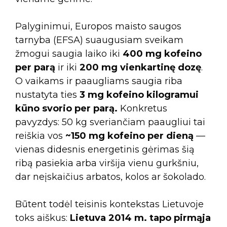
Palyginimui, Europos maisto saugos
tarnyba (EFSA) suaugusiam sveikam
žmogui saugia laiko iki
400 mg kofeino
per parą
ir iki
200 mg vienkartinę dozę
.
O vaikams ir paaugliams saugia riba
nustatyta ties
3 mg kofeino kilogramui
kūno svorio per parą.
Konkretus
pavyzdys: 50 kg sveriančiam paaugliui tai
reiškia vos
~150 mg kofeino per dieną
—
vienas didesnis energetinis gėrimas šią
ribą pasiekia arba viršija vienu gurkšniu,
dar neįskaičius arbatos, kolos ar šokolado.
Būtent todėl teisinis kontekstas Lietuvoje
toks aiškus:
Lietuva 2014 m. tapo pirmąja