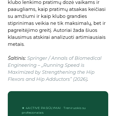
klubo lenkimo pratimų dozė vaikams ir
paaugliams, kaip pratimų atsakas keičiasi
su amžiumi ir kaip klubo grandies
stiprinimas veikia ne tik maksimalų, bet ir
pagreitėjimo greitį. Autoriai žada šiuos
klausimus atskirai analizuoti artimiausiais
metais.
Šaltinis:
Springer / Annals of Biomedical
Engineering – „Running Speed is
Maximized by Strengthening the Hip
Flexors and Hip Adductors” (2026)
.
★ 4ACTIVE PASIŪLYMAI · Treniruokis su
profesionalais