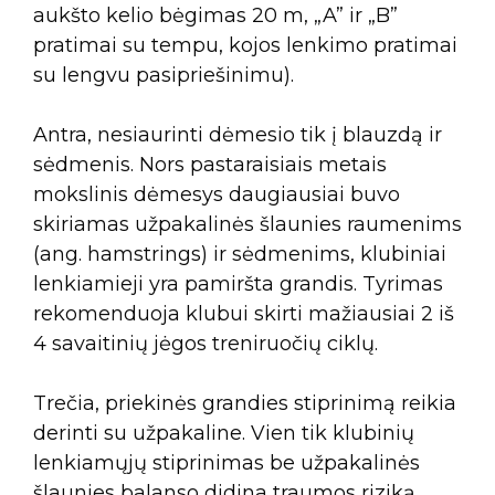
aukšto kelio bėgimas 20 m, „A” ir „B”
pratimai su tempu, kojos lenkimo pratimai
su lengvu pasipriešinimu).
Antra, nesiaurinti dėmesio tik į blauzdą ir
sėdmenis. Nors pastaraisiais metais
mokslinis dėmesys daugiausiai buvo
skiriamas užpakalinės šlaunies raumenims
(ang. hamstrings) ir sėdmenims, klubiniai
lenkiamieji yra pamiršta grandis. Tyrimas
rekomenduoja klubui skirti mažiausiai 2 iš
4 savaitinių jėgos treniruočių ciklų.
Trečia, priekinės grandies stiprinimą reikia
derinti su užpakaline. Vien tik klubinių
lenkiamųjų stiprinimas be užpakalinės
šlaunies balanso didina traumos riziką