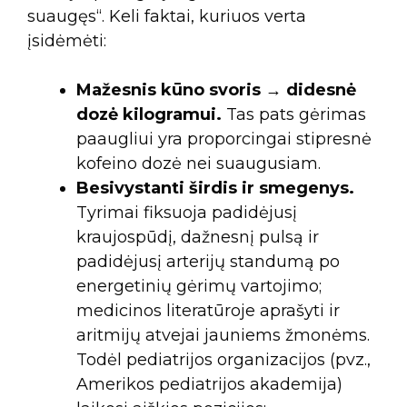
suaugęs“. Keli faktai, kuriuos verta
įsidėmėti:
Mažesnis kūno svoris → didesnė
dozė kilogramui.
Tas pats gėrimas
paaugliui yra proporcingai stipresnė
kofeino dozė nei suaugusiam.
Besivystanti širdis ir smegenys.
Tyrimai fiksuoja padidėjusį
kraujospūdį, dažnesnį pulsą ir
padidėjusį arterijų standumą po
energetinių gėrimų vartojimo;
medicinos literatūroje aprašyti ir
aritmijų atvejai jauniems žmonėms.
Todėl pediatrijos organizacijos (pvz.,
Amerikos pediatrijos akademija)