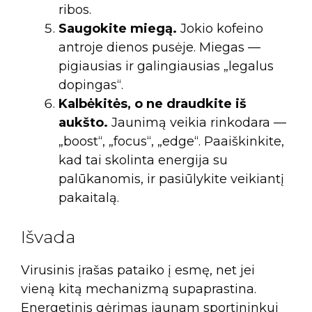
ribos.
Saugokite miegą.
Jokio kofeino
antroje dienos pusėje. Miegas —
pigiausias ir galingiausias „legalus
dopingas“.
Kalbėkitės, o ne draudkite iš
aukšto.
Jaunimą veikia rinkodara —
„boost“, „focus“, „edge“. Paaiškinkite,
kad tai skolinta energija su
palūkanomis, ir pasiūlykite veikiantį
pakaitalą.
Išvada
Virusinis įrašas pataiko į esmę, net jei
vieną kitą mechanizmą supaprastina.
Energetinis gėrimas jaunam sportininkui