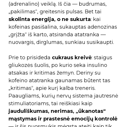
(adrenalino) veiklą. Iš čia — budrumas,
„pakilimas“, greitesnis pulsas. Bet tai
skolinta energija, o ne sukurta
: kai
kofeinas pasišalina, sukauptas adenozinas
„grįžta“ iš karto, atsiranda atatranka —
nuovargis, dirglumas, sunkiau susikaupti.
Prie to prisideda
cukraus kreivė
: staigus
gliukozės šuolis, po kurio seka insulino
atsakas ir kritimas žemyn. Deriny su
kofeino atatranka gaunamas būtent tas
„kritimas“, apie kurį kalba treneris.
Paaugliams, kurių nervų sistema jautresnė
stimuliatoriams, tai reiškiasi kaip
jauduliškumas, nerimas, „ūkanotas“
mąstymas ir prastesnė emocijų kontrolė
— ir šis nuosmukis mėgsta ateiti kaip tik