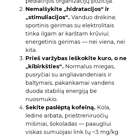
pediatrijos organizacijų pozicija.
Nemaišykite „hidratacijos“ ir
„stimuliacijos“.
Vanduo drėkina;
sportinis gėrimas su elektrolitais
tinka ilgam ar karštam krūviui;
energetinis gėrimas — nei viena, nei
kita.
Prieš varžybas ieškokite kuro, o ne
„kibirkšties“.
Normalus miegas,
pusryčiai su angliavandeniais ir
baltymais, pakankamai vandens
duoda stabilią energiją be
nuosmukio.
Sekite paslėptą kofeiną.
Kola,
ledinė arbata, prieštreniruočių
mišiniai, šokoladas — paaugliui
viskas sumuojasi link tų ~3 mg/kg