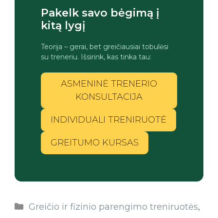
Pakelk savo bėgimą į
kitą lygį
Teorija – gerai, bet greičiausiai tobulėsi
su treneriu. Išsirink, kas tinka tau:
ASMENINĖ TRENERIO
KONSULTACIJA
INDIVIDUALI TRENIRUOTĖ
GREITUMO KURSAS
Greičio ir fizinio parengimo treniruotės
,