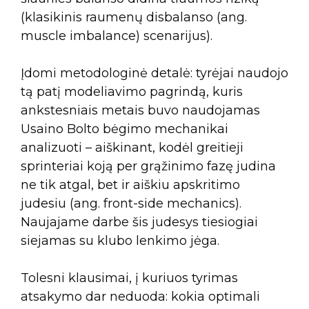
(klasikinis raumenų disbalanso (ang.
muscle imbalance) scenarijus).
Įdomi metodologinė detalė: tyrėjai naudojo
tą patį modeliavimo pagrindą, kuris
ankstesniais metais buvo naudojamas
Usaino Bolto bėgimo mechanikai
analizuoti – aiškinant, kodėl greitieji
sprinteriai koją per grąžinimo fazę judina
ne tik atgal, bet ir aiškiu apskritimo
judesiu (ang. front-side mechanics).
Naujajame darbe šis judesys tiesiogiai
siejamas su klubo lenkimo jėga.
Tolesni klausimai, į kuriuos tyrimas
atsakymo dar neduoda: kokia optimali