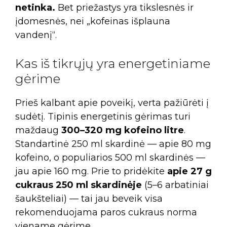
netinka.
Bet priežastys yra tikslesnės ir
įdomesnės, nei „kofeinas išplauna
vandenį“.
Kas iš tikrųjų yra energetiniame
gėrime
Prieš kalbant apie poveikį, verta pažiūrėti į
sudėtį. Tipinis energetinis gėrimas turi
maždaug
300–320 mg kofeino litre
.
Standartinė 250 ml skardinė — apie 80 mg
kofeino, o populiarios 500 ml skardinės —
jau apie 160 mg. Prie to pridėkite
apie 27 g
cukraus 250 ml skardinėje
(5–6 arbatiniai
šaukšteliai) — tai jau beveik visa
rekomenduojama paros cukraus norma
viename gėrime.