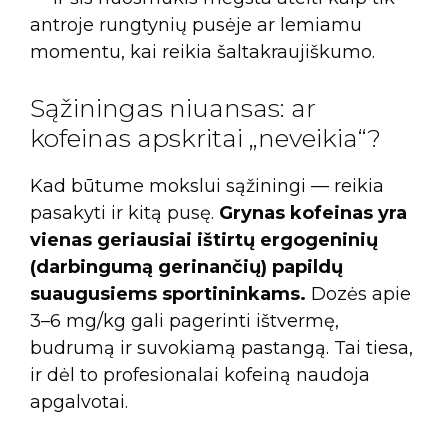
antroje rungtynių pusėje ar lemiamu
momentu, kai reikia šaltakraujiškumo.
Sąžiningas niuansas: ar
kofeinas apskritai „neveikia“?
Kad būtume mokslui sąžiningi — reikia
pasakyti ir kitą pusę.
Grynas kofeinas yra
vienas geriausiai ištirtų ergogeninių
(darbingumą gerinančių) papildų
suaugusiems sportininkams.
Dozės apie
3–6 mg/kg gali pagerinti ištvermę,
budrumą ir suvokiamą pastangą. Tai tiesa,
ir dėl to profesionalai kofeiną naudoja
apgalvotai.