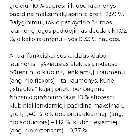
greičiui: 10 % stipresni klubo raumenys
padidina maksimalų sprinto greitį 2,59 %.
Palyginimui, tokio pat dydžio čiurnos
raumenų jėgos padidėjimas duoda tik 1,02
%, o kelio raumenų – vos 0,33 % naudos.
Antra, funkciškai suskaidžius klubo
raumenis, ryškiausias efektas priklauso
būtent nuo klubinių lenkiamųjų raumenų
(ang. hip flexors) – tai raumenys, kurie
„ištraukia” koją į priekį per bėgimo
žingsnio grąžinimo fazę. 10 % stipresni
klubiniai lenkiamieji padidina maksimalų
greitį 1,40 %, o klubo pritraukiamieji (ang.
hip adductors) – 1,12 %, klubo tiesiamieji
(ang. hip extensors) – 0,77 %.