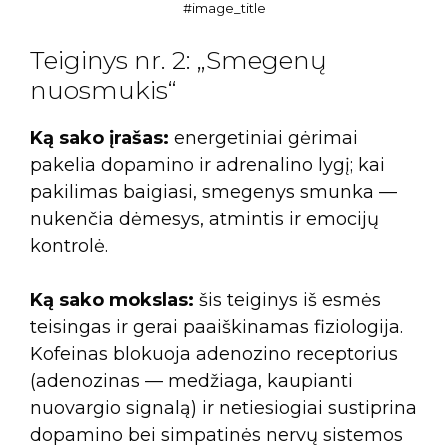
#image_title
Teiginys nr. 2: „Smegenų
nuosmukis“
Ką sako įrašas:
energetiniai gėrimai
pakelia dopamino ir adrenalino lygį; kai
pakilimas baigiasi, smegenys smunka —
nukenčia dėmesys, atmintis ir emocijų
kontrolė.
Ką sako mokslas:
šis teiginys iš esmės
teisingas ir gerai paaiškinamas fiziologija.
Kofeinas blokuoja adenozino receptorius
(adenozinas — medžiaga, kaupianti
nuovargio signalą) ir netiesiogiai sustiprina
dopamino bei simpatinės nervų sistemos