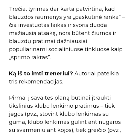
Trečia, tyrimas dar kartą patvirtina, kad
blauzdos raumenys yra „paskutinė ranka” –
čia investuotas laikas ir svoris duoda
mažiausią atsaką, nors būtent čiurnos ir
blauzdų pratimai dažniausiai
populiarinami socialiniuose tinkluose kaip
„sprinto raktas”.
Ką iš to imti treneriui?
Autoriai pateikia
tris rekomendacijas.
Pirma, į savaitės planą būtinai įtraukti
tikslinius klubo lenkimo pratimus – tiek
jėgos (pvz., stovint klubo lenkimas su
guma, klubo lenkimas gulint ant nugaros
su svarmeniu ant kojos), tiek greičio (pvz.,