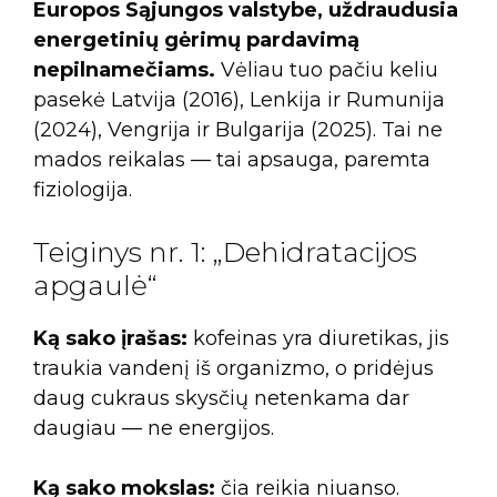
Europos Sąjungos valstybe, uždraudusia
energetinių gėrimų pardavimą
nepilnamečiams.
Vėliau tuo pačiu keliu
pasekė Latvija (2016), Lenkija ir Rumunija
(2024), Vengrija ir Bulgarija (2025). Tai ne
mados reikalas — tai apsauga, paremta
fiziologija.
Teiginys nr. 1: „Dehidratacijos
apgaulė“
Ką sako įrašas:
kofeinas yra diuretikas, jis
traukia vandenį iš organizmo, o pridėjus
daug cukraus skysčių netenkama dar
daugiau — ne energijos.
Ką sako mokslas:
čia reikia niuanso.