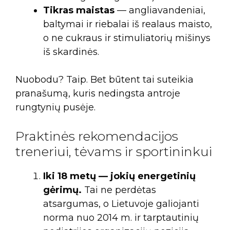
Tikras maistas
— angliavandeniai,
baltymai ir riebalai iš realaus maisto,
o ne cukraus ir stimuliatorių mišinys
iš skardinės.
Nuobodu? Taip. Bet būtent tai suteikia
pranašumą, kuris nedingsta antroje
rungtynių pusėje.
Praktinės rekomendacijos
treneriui, tėvams ir sportininkui
Iki 18 metų — jokių energetinių
gėrimų.
Tai ne perdėtas
atsargumas, o Lietuvoje galiojanti
norma nuo 2014 m. ir tarptautinių