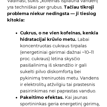
Vadinasi, šūkis „kofeinas išplauna vandenį“
yra techniškai per grubus.
Tačiau tikroji
problema niekur nedingsta — ji tiesiog
kitokia:
Cukrus, o ne vien kofeinas, kenkia
hidratacijai krūvio metu.
Labai
koncentruotas cukraus tirpalas
(energetiniai gėrimai dažnai ~10–11
proc. cukraus) lėtina skysčio
pasišalinimą iš skrandžio ir gali
sukelti pilvo diskomfortą bei
pykinimą treniruotės metu. Vandens
ir elektrolitų atžvilgiu tai prastesnis
pasirinkimas nei paprastas vanduo.
Pakeitimo efektas.
Kai jaunas
sportininkas geria energetinį gėrimą,