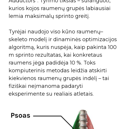
Adductors”. Tyrimo tikslas – suranguoti,
kurios kojos raumenų grupės labiausiai
lemia maksimalų sprinto greitį.
Tyrėjai naudojo viso kūno raumenų–
skeleto modelį ir dinaminės optimizacijos
algoritmą, kuris nuspėja, kaip pakinta 100
m sprinto rezultatas, kai konkretaus
raumens jėga padidėja 10 %. Toks
kompiuterinis metodas leidžia atskirti
kiekvienos raumenų grupės indėlį – tai
fiziškai neįmanoma padaryti
eksperimente su realiais atletais.