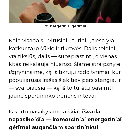
#Energetiniai gerimai
Kaip visada su virusiniu turiniu, tiesa yra
kažkur tarp šūkio ir tikrovės. Dalis teiginių
yra tikslūs, dalis — supaprastinti, o vienas
kitas reikalauja niuanso. Šiame straipsnyje
išgryninsime, ką iš tikrųjų rodo tyrimai, kur
populiarusis įrašas šiek tiek persistengia, ir
— svarbiausia — ką iš to turėtų pasiimti
jauno sportininko treneris ir tėvai.
Iš karto pasakykime aiškiai:
išvada
nepasikeičia — komerciniai energetiniai
gėrimai augančiam sportininkui