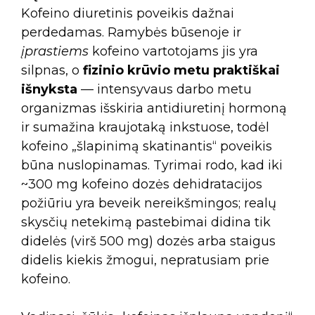
Kofeino diuretinis poveikis dažnai
perdedamas. Ramybės būsenoje ir
įprastiems
kofeino vartotojams jis yra
silpnas, o
fizinio krūvio metu praktiškai
išnyksta
— intensyvaus darbo metu
organizmas išskiria antidiuretinį hormoną
ir sumažina kraujotaką inkstuose, todėl
kofeino „šlapinimą skatinantis“ poveikis
būna nuslopinamas. Tyrimai rodo, kad iki
~300 mg kofeino dozės dehidratacijos
požiūriu yra beveik nereikšmingos; realų
skysčių netekimą pastebimai didina tik
didelės (virš 500 mg) dozės arba staigus
didelis kiekis žmogui, nepratusiam prie
kofeino.