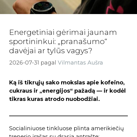
Energetiniai gėrimai jaunam
sportininkui: „pranašumo“
davėjai ar tylūs vagys?
2026-07-31
pagal
Vilmantas Aušra
Ką iš tikrųjų sako mokslas apie kofeino,
cukraus ir „energijos“ pažadą — ir kodėl
tikras kuras atrodo nuobodžiai.
Socialiniuose tinkluose plinta amerikiečių
trenerio įrašas su drąsia antrašte: