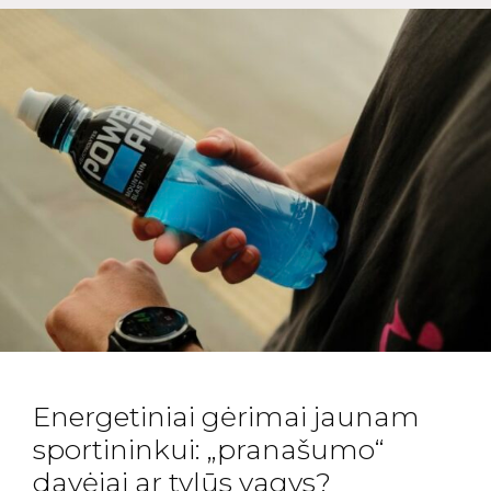
Energetiniai gėrimai jaunam
sportininkui: „pranašumo“
davėjai ar tylūs vagys?