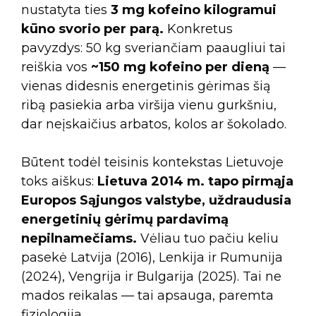
nustatyta ties
3 mg kofeino kilogramui
kūno svorio per parą.
Konkretus
pavyzdys: 50 kg sveriančiam paaugliui tai
reiškia vos
~150 mg kofeino per dieną
—
vienas didesnis energetinis gėrimas šią
ribą pasiekia arba viršija vienu gurkšniu,
dar neįskaičius arbatos, kolos ar šokolado.
Būtent todėl teisinis kontekstas Lietuvoje
toks aiškus:
Lietuva 2014 m. tapo pirmąja
Europos Sąjungos valstybe, uždraudusia
energetinių gėrimų pardavimą
nepilnamečiams.
Vėliau tuo pačiu keliu
pasekė Latvija (2016), Lenkija ir Rumunija
(2024), Vengrija ir Bulgarija (2025). Tai ne
mados reikalas — tai apsauga, paremta
fiziologija.