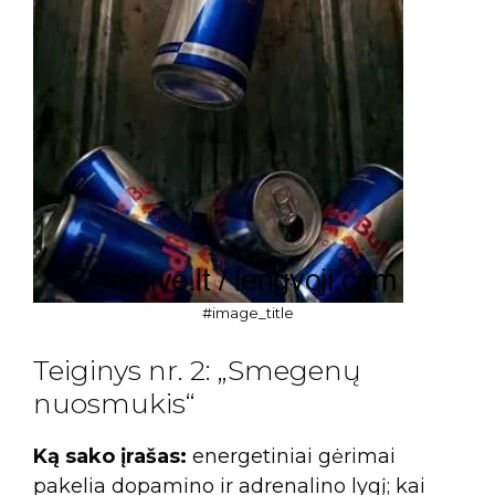
#image_title
Teiginys nr. 2: „Smegenų
nuosmukis“
Ką sako įrašas:
energetiniai gėrimai
pakelia dopamino ir adrenalino lygį; kai