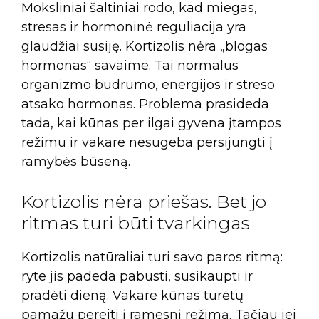
Moksliniai šaltiniai rodo, kad miegas,
stresas ir hormoninė reguliacija yra
glaudžiai susiję. Kortizolis nėra „blogas
hormonas“ savaime. Tai normalus
organizmo budrumo, energijos ir streso
atsako hormonas. Problema prasideda
tada, kai kūnas per ilgai gyvena įtampos
režimu ir vakare nesugeba persijungti į
ramybės būseną.
Kortizolis nėra priešas. Bet jo
ritmas turi būti tvarkingas
Kortizolis natūraliai turi savo paros ritmą:
ryte jis padeda pabusti, susikaupti ir
pradėti dieną. Vakare kūnas turėtų
pamažu pereiti į ramesnį režimą. Tačiau jei