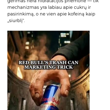
gėrimas nėra hidratacijos priemonė — tik
mechanizmas yra labiau apie cukrų ir
pasirinkimą, o ne vien apie kofeiną kaip
„siurblį“.