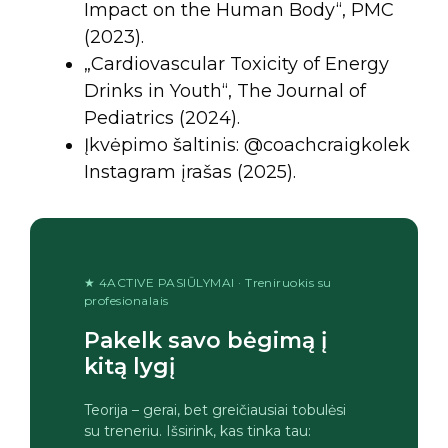
Impact on the Human Body“, PMC
(2023).
„Cardiovascular Toxicity of Energy
Drinks in Youth“, The Journal of
Pediatrics (2024).
Įkvėpimo šaltinis: @coachcraigkolek
Instagram įrašas (2025).
★ 4ACTIVE PASIŪLYMAI · Treniruokis su
profesionalais
Pakelk savo bėgimą į
kitą lygį
Teorija – gerai, bet greičiausiai tobulėsi
su treneriu. Išsirink, kas tinka tau: