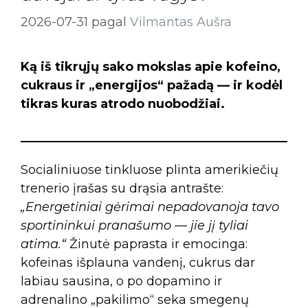
2026-07-31
pagal
Vilmantas Aušra
Ką iš tikrųjų sako mokslas apie kofeino,
cukraus ir „energijos“ pažadą — ir kodėl
tikras kuras atrodo nuobodžiai.
Socialiniuose tinkluose plinta amerikiečių
trenerio įrašas su drąsia antrašte:
„Energetiniai gėrimai nepadovanoja tavo
sportininkui pranašumo — jie jį tyliai
atima.“
Žinutė paprasta ir emocinga:
kofeinas išplauna vandenį, cukrus dar
labiau sausina, o po dopamino ir
adrenalino „pakilimo“ seka smegenų