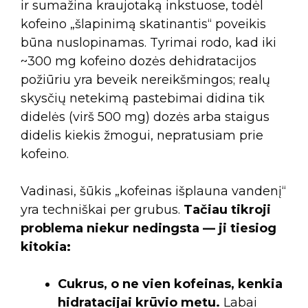
ir sumažina kraujotaką inkstuose, todėl
kofeino „šlapinimą skatinantis“ poveikis
būna nuslopinamas. Tyrimai rodo, kad iki
~300 mg kofeino dozės dehidratacijos
požiūriu yra beveik nereikšmingos; realų
skysčių netekimą pastebimai didina tik
didelės (virš 500 mg) dozės arba staigus
didelis kiekis žmogui, nepratusiam prie
kofeino.
Vadinasi, šūkis „kofeinas išplauna vandenį“
yra techniškai per grubus.
Tačiau tikroji
problema niekur nedingsta — ji tiesiog
kitokia:
Cukrus, o ne vien kofeinas, kenkia
hidratacijai krūvio metu.
Labai