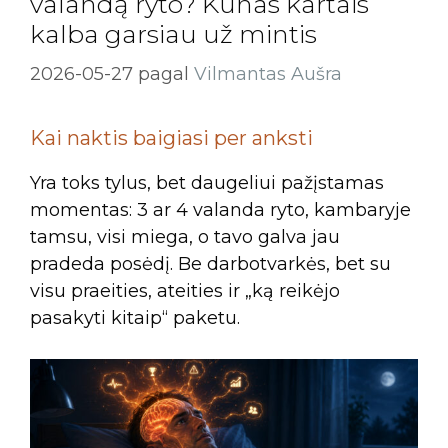
valandą ryto? Kūnas kartais
kalba garsiau už mintis
2026-05-27
pagal
Vilmantas Aušra
Kai naktis baigiasi per anksti
Yra toks tylus, bet daugeliui pažįstamas
momentas: 3 ar 4 valanda ryto, kambaryje
tamsu, visi miega, o tavo galva jau
pradeda posėdį. Be darbotvarkės, bet su
visu praeities, ateities ir „ką reikėjo
pasakyti kitaip“ paketu.