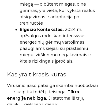
miegą — o būtent miegas, o ne
gėrimas, yra vieta, kur vyksta realus
atsigavimas ir adaptacija po
treniruotės.
Elgesio kontekstas.
2024 m.
apžvalgos rodo, kad intensyvus
energetinių gėrimų vartojimas
paaugliams siejasi su prastesniu
miegu, virškinimo negalavimais ir
kitais rizikingais įpročiais.
Kas yra tikrasis kuras
Virusinio įrašo pabaiga skamba nuobodžiai
— ir kaip tik todėl ji teisinga.
Tikra
energija neblizga.
Ji statoma iš trijų
dalykų, kiekvieną dieną: