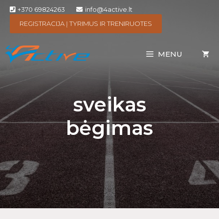
+370 69824263
info@4active.lt
REGISTRACIJA Į TYRIMUS IR TRENIRUOTES
MENU
sveikas
bėgimas