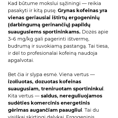
Kad būtume mokslui sąžiningi — reikia
pasakyti ir kitą pusę.
Grynas kofeinas yra
vienas geriausiai ištirtų ergogeninių
(darbingumą gerinančių) papildų
suaugusiems sportininkams.
Dozės apie
3–6 mg/kg gali pagerinti ištvermę,
budrumą ir suvokiamą pastangą. Tai tiesa,
ir dėl to profesionalai kofeiną naudoja
apgalvotai.
Bet čia ir slypa esmė. Viena vertus —
izoliuotas, dozuotas kofeinas
suaugusiam, treniruotam sportininkui
.
Kita vertus —
saldus, nereguliuojamos
sudėties komercinis energetinis
gėrimas augančiam paaugliui
. Tai du
visiškai skirtingi dalykai. Ergogeninis