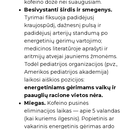
kofeino dozė nei suaugusiam.
Besivystanti širdis ir smegenys.
Tyrimai fiksuoja padidėjusį
kraujospūdį, dažnesnį pulsą ir
padidėjusį arterijų standumą po
energetinių gėrimų vartojimo;
medicinos literatūroje aprašyti ir
aritmijų atvejai jauniems žmonėms.
Todėl pediatrijos organizacijos (pvz.,
Amerikos pediatrijos akademija)
laikosi aiškios pozicijos:
energetiniams gėrimams vaikų ir
paauglių racione vietos nėra.
Miegas.
Kofeino pusinės
eliminacijos laikas — apie 5 valandas
(kai kuriems ilgesnis). Popietinis ar
vakarinis energetinis gėrimas ardo