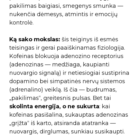
pakilimas baigiasi, smegenys smunka —
nukenčia dėmesys, atmintis ir emocijų
kontrolė.
Ką sako mokslas:
šis teiginys iš esmės
teisingas ir gerai paaiškinamas fiziologija.
Kofeinas blokuoja adenozino receptorius
(adenozinas — medžiaga, kaupianti
nuovargio signalą) ir netiesiogiai sustiprina
dopamino bei simpatinės nervų sistemos
(adrenalino) veiklą. Iš čia — budrumas,
„pakilimas“, greitesnis pulsas. Bet tai
skolinta energija, o ne sukurta
: kai
kofeinas pasišalina, sukauptas adenozinas
„grįžta“ iš karto, atsiranda atatranka —
nuovargis, dirglumas, sunkiau susikaupti.