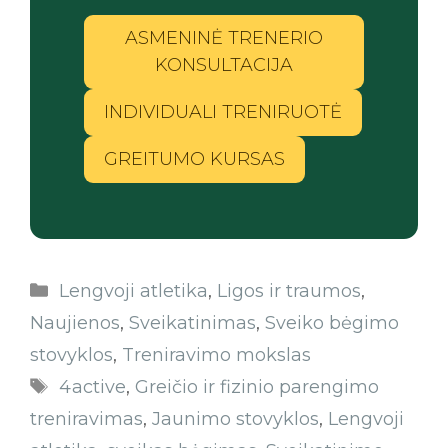
ASMENINĖ TRENERIO
KONSULTACIJA
INDIVIDUALI TRENIRUOTĖ
GREITUMO KURSAS
Lengvoji atletika
,
Ligos ir traumos
,
Naujienos
,
Sveikatinimas
,
Sveiko bėgimo
stovyklos
,
Treniravimo mokslas
4active
,
Greičio ir fizinio parengimo
treniravimas
,
Jaunimo stovyklos
,
Lengvoji