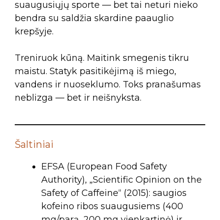
suaugusiųjų sporte — bet tai neturi nieko
bendra su saldžia skardine paauglio
krepšyje.
Treniruok kūną. Maitink smegenis tikru
maistu. Statyk pasitikėjimą iš miego,
vandens ir nuoseklumo. Toks pranašumas
neblizga — bet ir neišnyksta.
Šaltiniai
EFSA (European Food Safety
Authority), „Scientific Opinion on the
Safety of Caffeine“ (2015): saugios
kofeino ribos suaugusiems (400
mg/parą, 200 mg vienkartinė) ir