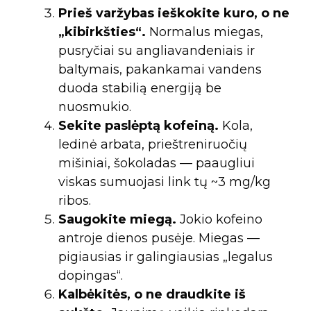
Prieš varžybas ieškokite kuro, o ne
„kibirkšties“.
Normalus miegas,
pusryčiai su angliavandeniais ir
baltymais, pakankamai vandens
duoda stabilią energiją be
nuosmukio.
Sekite paslėptą kofeiną.
Kola,
ledinė arbata, prieštreniruočių
mišiniai, šokoladas — paaugliui
viskas sumuojasi link tų ~3 mg/kg
ribos.
Saugokite miegą.
Jokio kofeino
antroje dienos pusėje. Miegas —
pigiausias ir galingiausias „legalus
dopingas“.
Kalbėkitės, o ne draudkite iš