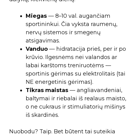
Miegas
— 8–10 val. augančiam
sportininkui. Čia vyksta raumenų,
nervų sistemos ir smegenų
atsigavimas.
Vanduo
— hidratacija prieš, per ir po
krūvio. Ilgesnėms nei valandos ar
labai karštoms treniruotėms —
sportinis gėrimas su elektrolitais (tai
NE energetinis gėrimas).
Tikras maistas
— angliavandeniai,
baltymai ir riebalai iš realaus maisto,
o ne cukraus ir stimuliatorių mišinys
iš skardinės.
Nuobodu? Taip. Bet būtent tai suteikia