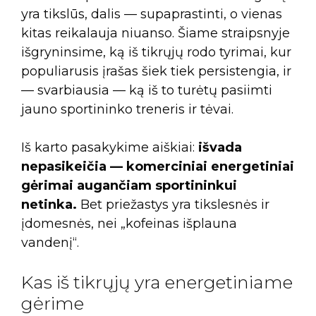
yra tikslūs, dalis — supaprastinti, o vienas
kitas reikalauja niuanso. Šiame straipsnyje
išgryninsime, ką iš tikrųjų rodo tyrimai, kur
populiarusis įrašas šiek tiek persistengia, ir
— svarbiausia — ką iš to turėtų pasiimti
jauno sportininko treneris ir tėvai.
Iš karto pasakykime aiškiai:
išvada
nepasikeičia — komerciniai energetiniai
gėrimai augančiam sportininkui
netinka.
Bet priežastys yra tikslesnės ir
įdomesnės, nei „kofeinas išplauna
vandenį“.
Kas iš tikrųjų yra energetiniame
gėrime