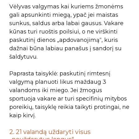
Vėlyvas valgymas kai kuriems žmonėms
gali apsunkinti miegą, ypač jei maistas
sunkus, saldus arba labai gausus. Vakare
kūnas turi ruoštis poilsiui, o ne virškinti
paskutinį dienos „apdovanojimą“, kuris
dažnai būna labiau panašus į sandorį su
šaldytuvu.
Paprasta taisyklė: paskutinį rimtesnį
valgymą planuoti likus maždaug 3
valandoms iki miego. Jei žmogus
sportuoja vakare ar turi specifinių mitybos
poreikių, taisyklę reikia taikyti protingai, ne
kaip kirvį.
2. 21 valandą uždaryti visus