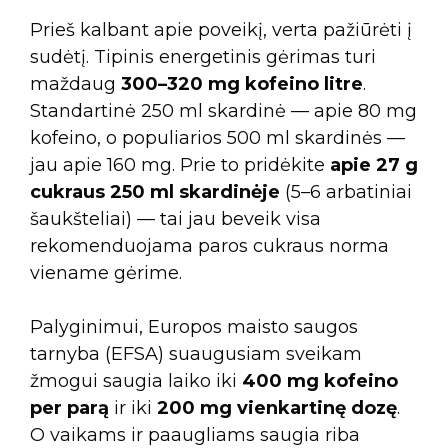
Prieš kalbant apie poveikį, verta pažiūrėti į
sudėtį. Tipinis energetinis gėrimas turi
maždaug
300–320 mg kofeino litre
.
Standartinė 250 ml skardinė — apie 80 mg
kofeino, o populiarios 500 ml skardinės —
jau apie 160 mg. Prie to pridėkite
apie 27 g
cukraus 250 ml skardinėje
(5–6 arbatiniai
šaukšteliai) — tai jau beveik visa
rekomenduojama paros cukraus norma
viename gėrime.
Palyginimui, Europos maisto saugos
tarnyba (EFSA) suaugusiam sveikam
žmogui saugia laiko iki
400 mg kofeino
per parą
ir iki
200 mg vienkartinę dozę
.
O vaikams ir paaugliams saugia riba