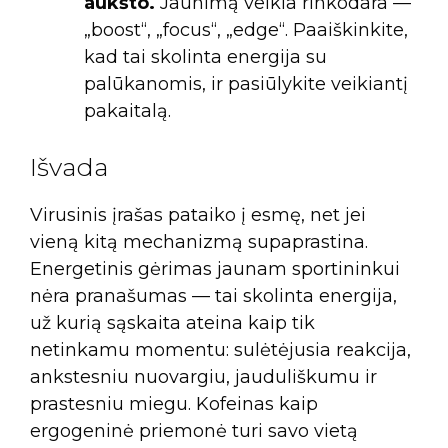
aukšto.
Jaunimą veikia rinkodara —
„boost“, „focus“, „edge“. Paaiškinkite,
kad tai skolinta energija su
palūkanomis, ir pasiūlykite veikiantį
pakaitalą.
Išvada
Virusinis įrašas pataiko į esmę, net jei
vieną kitą mechanizmą supaprastina.
Energetinis gėrimas jaunam sportininkui
nėra pranašumas — tai skolinta energija,
už kurią sąskaita ateina kaip tik
netinkamu momentu: sulėtėjusia reakcija,
ankstesniu nuovargiu, jauduliškumu ir
prastesniu miegu. Kofeinas kaip
ergogeninė priemonė turi savo vietą