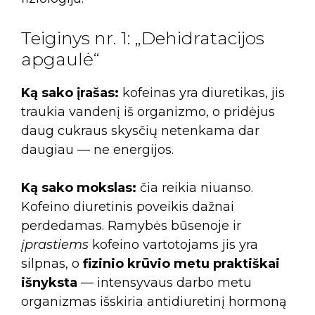
Teiginys nr. 1: „Dehidratacijos
apgaulė“
Ką sako įrašas:
kofeinas yra diuretikas, jis
traukia vandenį iš organizmo, o pridėjus
daug cukraus skysčių netenkama dar
daugiau — ne energijos.
Ką sako mokslas:
čia reikia niuanso.
Kofeino diuretinis poveikis dažnai
perdedamas. Ramybės būsenoje ir
įprastiems
kofeino vartotojams jis yra
silpnas, o
fizinio krūvio metu praktiškai
išnyksta
— intensyvaus darbo metu
organizmas išskiria antidiuretinį hormoną