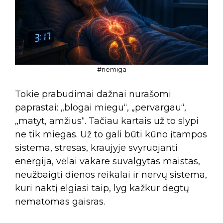
#nemiga
Tokie prabudimai dažnai nurašomi
paprastai: „blogai miegu“, „pervargau“,
„matyt, amžius“. Tačiau kartais už to slypi
ne tik miegas. Už to gali būti kūno įtampos
sistema, stresas, kraujyje svyruojanti
energija, vėlai vakare suvalgytas maistas,
neužbaigti dienos reikalai ir nervų sistema,
kuri naktį elgiasi taip, lyg kažkur degtų
nematomas gaisras.