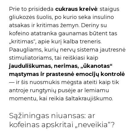
Prie to prisideda
cukraus kreivė
: staigus
gliukozės šuolis, po kurio seka insulino
atsakas ir kritimas žemyn. Deriny su
kofeino atatranka gaunamas būtent tas
„kritimas“, apie kurį kalba treneris.
Paaugliams, kurių nervų sistema jautresnė
stimuliatoriams, tai reiškiasi kaip
jauduliškumas, nerimas, „ūkanotas“
mąstymas ir prastesnė emocijų kontrolė
— ir šis nuosmukis mėgsta ateiti kaip tik
antroje rungtynių pusėje ar lemiamu
momentu, kai reikia šaltakraujiškumo.
Sąžiningas niuansas: ar
kofeinas apskritai „neveikia“?