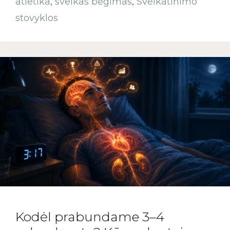
atletika
,
sveikas bėgimas
,
Sveikatinimo
stovyklos
Kodėl prabundame 3–4