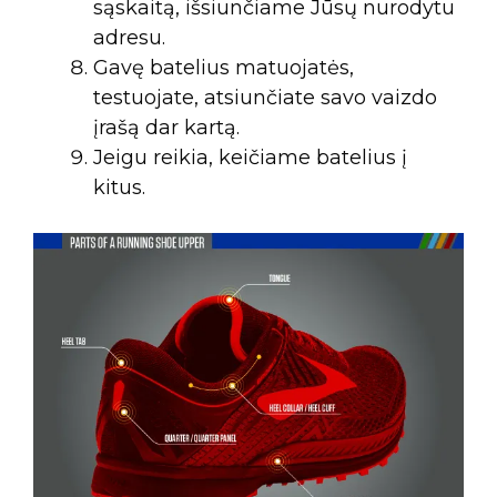
sąskaitą, išsiunčiame Jūsų nurodytu
adresu.
Gavę batelius matuojatės,
testuojate, atsiunčiate savo vaizdo
įrašą dar kartą.
Jeigu reikia, keičiame batelius į
kitus.