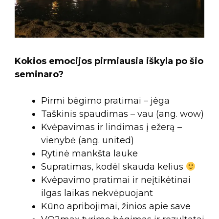
Kokios emocijos pirmiausia iškyla po šio
seminaro?
Pirmi bėgimo pratimai – jėga
Taškinis spaudimas – vau (ang. wow)
Kvėpavimas ir lindimas į ežerą –
vienybė (ang. united)
Rytinė mankšta lauke
Supratimas, kodėl skauda kelius
Kvėpavimo pratimai ir neįtikėtinai
ilgas laikas nekvėpuojant
Kūno apribojimai, žinios apie save