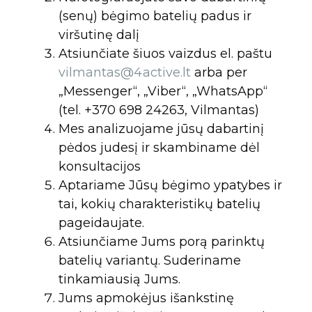
(senų) bėgimo batelių padus ir
viršutinę dalį
Atsiunčiate šiuos vaizdus el. paštu
vilmantas@4active.lt
arba per
„Messenger“, „Viber“, „WhatsApp“
(tel. +370 698 24263, Vilmantas)
Mes analizuojame jūsų dabartinį
pėdos judesį ir skambiname dėl
konsultacijos
Aptariame Jūsų bėgimo ypatybes ir
tai, kokių charakteristikų batelių
pageidaujate.
Atsiunčiame Jums porą parinktų
batelių variantų. Suderiname
tinkamiausią Jums.
Jums apmokėjus išankstinę