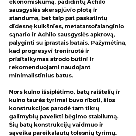
ekonomiškumą, padidintų Achilo
sausgyslės skerspjūvio plotą ir
standumą, bet taip pat paskatintų
didesnę kulkšnies, metatarsofalanginio
sąnario ir Achilo sausgyslės apkrovą,
palyginti su įprastais batais. Pažymėtina,
kad progresyvi treniruotė ir
prisitaikymas atrodo būtini ir
rekomenduojami naudojant
minimalistinius batus.
Nors kulno išsiplėtimo, batų raištelių ir
kulno taurės tyrimai buvo riboti, šios
konstrukcijos parodė tam tikrų
galimybių paveikti bėgimo stabilumą.
Šių batų konstrukcijų vaidmuo ir
sąveika pareikalautų tolesnių tyrimų.