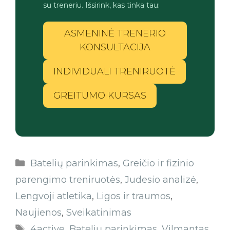
su treneriu. Išsirink, kas tinka tau:
ASMENINĖ TRENERIO
KONSULTACIJA
INDIVIDUALI TRENIRUOTĖ
GREITUMO KURSAS
Batelių parinkimas
,
Greičio ir fizinio
parengimo treniruotės
,
Judesio analizė
,
Lengvoji atletika
,
Ligos ir traumos
,
Naujienos
,
Sveikatinimas
4active
,
Batelių parinkimas
,
Vilmantas