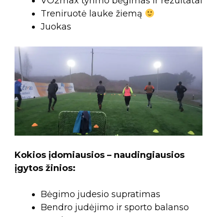
VO2max tyrimo bėgimas ir rezultatai
Treniruotė lauke žiemą
Juokas
Kokios įdomiausios – naudingiausios
įgytos žinios:
Bėgimo judesio supratimas
Bendro judėjimo ir sporto balanso