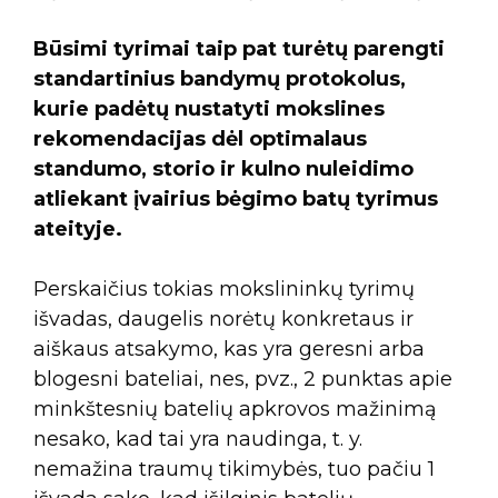
Būsimi tyrimai taip pat turėtų parengti
standartinius bandymų protokolus,
kurie padėtų nustatyti mokslines
rekomendacijas dėl optimalaus
standumo, storio ir kulno nuleidimo
atliekant įvairius bėgimo batų tyrimus
ateityje.
Perskaičius tokias mokslininkų tyrimų
išvadas, daugelis norėtų konkretaus ir
aiškaus atsakymo, kas yra geresni arba
blogesni bateliai, nes, pvz., 2 punktas apie
minkštesnių batelių apkrovos mažinimą
nesako, kad tai yra naudinga, t. y.
nemažina traumų tikimybės, tuo pačiu 1