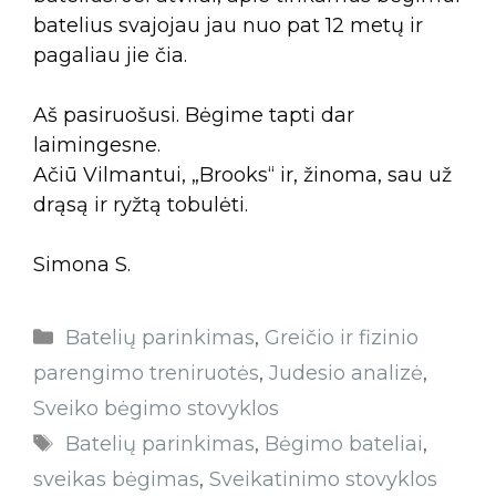
batelius svajojau jau nuo pat 12 metų ir
pagaliau jie čia.
Aš pasiruošusi. Bėgime tapti dar
laimingesne.
Ačiū Vilmantui, „Brooks“ ir, žinoma, sau už
drąsą ir ryžtą tobulėti.
Simona S.
Batelių parinkimas
,
Greičio ir fizinio
parengimo treniruotės
,
Judesio analizė
,
Sveiko bėgimo stovyklos
Batelių parinkimas
,
Bėgimo bateliai
,
sveikas bėgimas
,
Sveikatinimo stovyklos