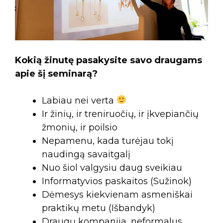
Kokią žinutę pasakysite savo draugams
apie šį seminarą?
Labiau nei verta
Ir žinių, ir treniruočių, ir įkvepiančių
žmonių, ir poilsio
Nepamenu, kada turėjau tokį
naudingą savaitgalį
Nuo šiol valgysiu daug sveikiau
Informatyvios paskaitos (Sužinok)
Dėmesys kiekvienam asmeniškai
praktikų metu (Išbandyk)
Draugų kompanija, neformalus