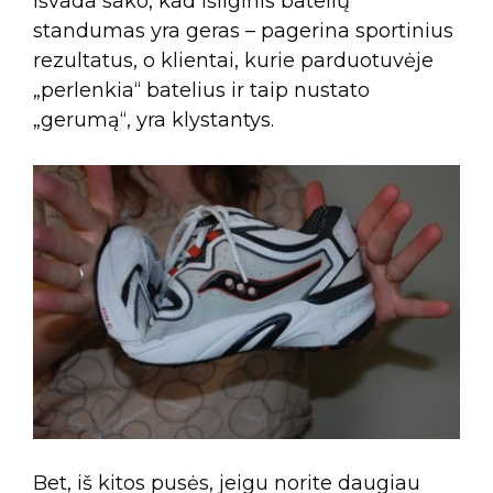
išvada sako, kad išilginis batelių
standumas yra geras – pagerina sportinius
rezultatus, o klientai, kurie parduotuvėje
„perlenkia“ batelius ir taip nustato
„gerumą“, yra klystantys.
Bet, iš kitos pusės, jeigu norite daugiau