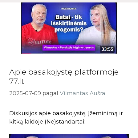
Apie basakojystę platformoje
77.lt
2025-07-09
pagal
Vilmantas Aušra
Diskusijos apie basakojystę, įžeminimą ir
kitką laidoje (Ne)standartai: