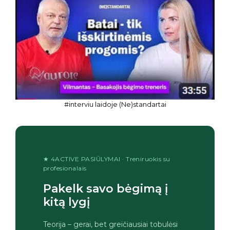
#interviu laidoje (Ne)standartai
★ 4ACTIVE PASIŪLYMAI · Treniruokis su
profesionalais
Pakelk savo bėgimą į
kitą lygį
Teorija – gerai, bet greičiausiai tobulėsi