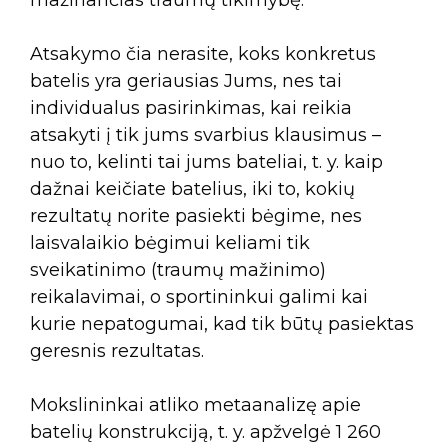
mažinančias traumų tikimybę.
Atsakymo čia nerasite, koks konkretus
batelis yra geriausias Jums, nes tai
individualus pasirinkimas, kai reikia
atsakyti į tik jums svarbius klausimus –
nuo to, kelinti tai jums bateliai, t. y. kaip
dažnai keičiate batelius, iki to, kokių
rezultatų norite pasiekti bėgime, nes
laisvalaikio bėgimui keliami tik
sveikatinimo (traumų mažinimo)
reikalavimai, o sportininkui galimi kai
kurie nepatogumai, kad tik būtų pasiektas
geresnis rezultatas.
Mokslininkai atliko metaanalizę apie
batelių konstrukciją, t. y. apžvelgė 1 260