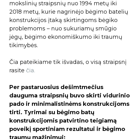
mokslinių straipsnių nuo 1994 metų iki
2018 metų, kurie nagrinėjo bėgimo batelių
konstrukcijos įtaką skirtingoms bėgiko
problemoms – nuo sukuriamų smūgio
jėgų, bėgimo ekonomiškumo iki traumų
tikimybės.
Čia pateikiame tik išvadas, o visą straipsnį
rasite
čia.
Per pastaruosius dešimtmečius
dauguma straipsnių buvo skirti vidurinio
pado ir minimalistinėms konstrukcijoms
tirti. Tyrimai su bėgimo batų
konstrukcijomis patvirtino teigiamą
poveikį sportiniam rezultatui ir bėgimo
traumų mažinimui: