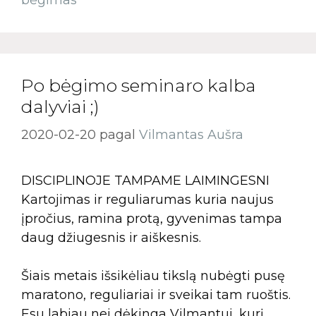
bėgimas
Po bėgimo seminaro kalba
dalyviai ;)
2020-02-20
pagal
Vilmantas Aušra
DISCIPLINOJE TAMPAME LAIMINGESNI
Kartojimas ir reguliarumas kuria naujus
įpročius, ramina protą, gyvenimas tampa
daug džiugesnis ir aiškesnis.
Šiais metais išsikėliau tikslą nubėgti pusę
maratono, reguliariai ir sveikai tam ruoštis.
Esu labiau nei dėkinga Vilmantui, kurį