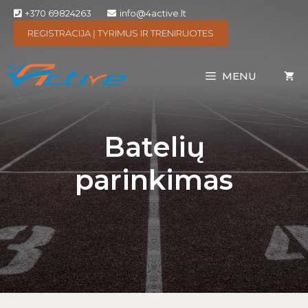
+370 69824263
info@4active.lt
REGISTRACIJA Į TYRIMUS IR TRENIRUOTES
MENU
Batelių
parinkimas