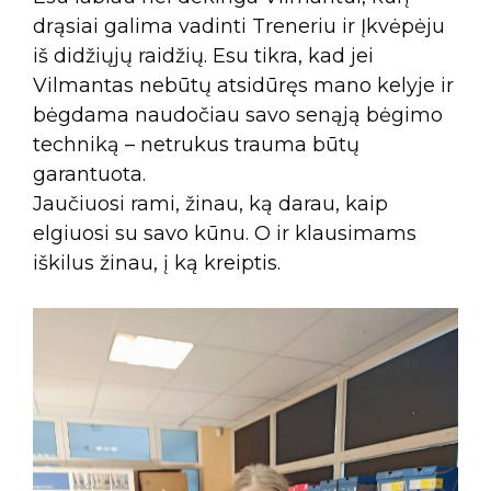
drąsiai galima vadinti Treneriu ir Įkvėpėju
iš didžiųjų raidžių. Esu tikra, kad jei
Vilmantas nebūtų atsidūręs mano kelyje ir
bėgdama naudočiau savo senąją bėgimo
techniką – netrukus trauma būtų
garantuota.
Jaučiuosi rami, žinau, ką darau, kaip
elgiuosi su savo kūnu. O ir klausimams
iškilus žinau, į ką kreiptis.