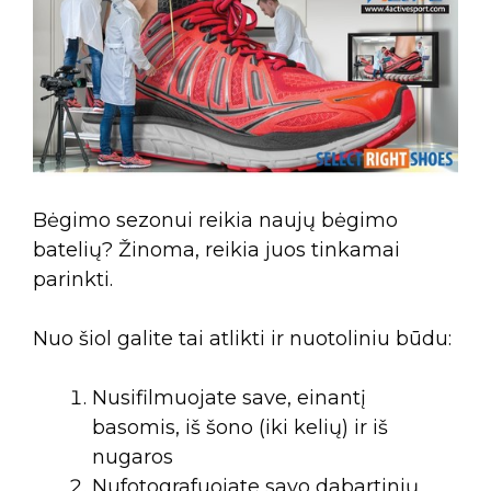
Bėgimo sezonui reikia naujų bėgimo
batelių? Žinoma, reikia juos tinkamai
parinkti.
Nuo šiol galite tai atlikti ir nuotoliniu būdu:
Nusifilmuojate save, einantį
basomis, iš šono (iki kelių) ir iš
nugaros
Nufotografuojate savo dabartinių