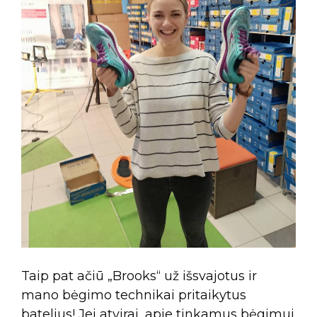
Taip pat ačiū „Brooks“ už išsvajotus ir
mano bėgimo technikai pritaikytus
batelius! Jei atvirai, apie tinkamus bėgimui