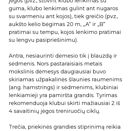
jėgos (pvz., stovint klubo lenkimas su
guma, klubo lenkimas gulint ant nugaros
su svarmeniu ant kojos), tiek greičio (pvz.,
aukšto kelio bėgimas 20 m, „A” ir „B”
pratimai su tempu, kojos lenkimo pratimai
su lengvu pasipriešinimu).
Antra, nesiaurinti dėmesio tik į blauzdą ir
sėdmenis. Nors pastaraisiais metais
mokslinis dėmesys daugiausiai buvo
skiriamas užpakalinės šlaunies raumenims
(ang. hamstrings) ir sėdmenims, klubiniai
lenkiamieji yra pamiršta grandis. Tyrimas
rekomenduoja klubui skirti mažiausiai 2 iš
4 savaitinių jėgos treniruočių ciklų.
Trečia, priekinės grandies stiprinimą reikia