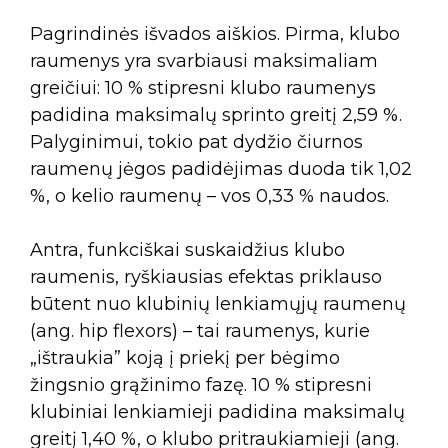
Pagrindinės išvados aiškios. Pirma, klubo
raumenys yra svarbiausi maksimaliam
greičiui: 10 % stipresni klubo raumenys
padidina maksimalų sprinto greitį 2,59 %.
Palyginimui, tokio pat dydžio čiurnos
raumenų jėgos padidėjimas duoda tik 1,02
%, o kelio raumenų – vos 0,33 % naudos.
Antra, funkciškai suskaidžius klubo
raumenis, ryškiausias efektas priklauso
būtent nuo klubinių lenkiamųjų raumenų
(ang. hip flexors) – tai raumenys, kurie
„ištraukia” koją į priekį per bėgimo
žingsnio grąžinimo fazę. 10 % stipresni
klubiniai lenkiamieji padidina maksimalų
greitį 1,40 %, o klubo pritraukiamieji (ang.