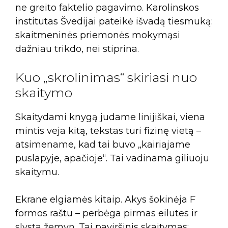
ne greito faktelio pagavimo. Karolinskos
institutas Švedijai pateikė išvadą tiesmuką:
skaitmeninės priemonės mokymąsi
dažniau trikdo, nei stiprina.
Kuo „skrolinimas“ skiriasi nuo
skaitymo
Skaitydami knygą judame linijiškai, viena
mintis veja kitą, tekstas turi fizinę vietą –
atsimename, kad tai buvo „kairiajame
puslapyje, apačioje“. Tai vadinama giliuoju
skaitymu.
Ekrane elgiamės kitaip. Akys šokinėja F
formos raštu – perbėga pirmas eilutes ir
slysta žemyn. Tai paviršinis skaitymas: