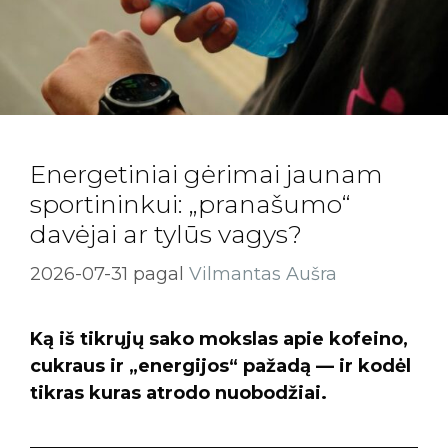
Energetiniai gėrimai jaunam
sportininkui: „pranašumo“
davėjai ar tylūs vagys?
2026-07-31
pagal
Vilmantas Aušra
Ką iš tikrųjų sako mokslas apie kofeino,
cukraus ir „energijos“ pažadą — ir kodėl
tikras kuras atrodo nuobodžiai.