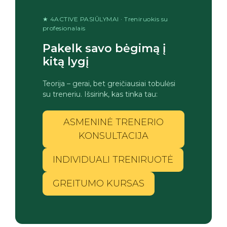
★ 4ACTIVE PASIŪLYMAI · Treniruokis su
profesionalais
Pakelk savo bėgimą į
kitą lygį
Teorija – gerai, bet greičiausiai tobulėsi
su treneriu. Išsirink, kas tinka tau:
ASMENINĖ TRENERIO
KONSULTACIJA
INDIVIDUALI TRENIRUOTĖ
GREITUMO KURSAS