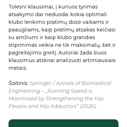
Tolesni klausimai, į kuriuos tyrimas
atsakymo dar neduoda: kokia optimali
klubo lenkimo pratimų dozė vaikams ir
paaugliams, kaip pratimų atsakas keičiasi
su amžiumi ir kaip klubo grandies
stiprinimas veikia ne tik maksimalų, bet ir
pagreitėjimo greitį. Autoriai žada šiuos
klausimus atskirai analizuoti artimiausiais
metais.
Šaltinis:
Springer / Annals of Biomedical
Engineering – „Running Speed is
Maximized by Strengthening the Hip
Flexors and Hip Adductors” (2026)
.