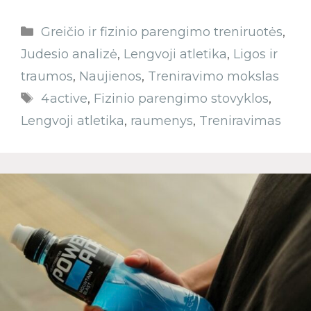
Greičio ir fizinio parengimo treniruotės
,
Judesio analizė
,
Lengvoji atletika
,
Ligos ir
traumos
,
Naujienos
,
Treniravimo mokslas
4active
,
Fizinio parengimo stovyklos
,
Lengvoji atletika
,
raumenys
,
Treniravimas