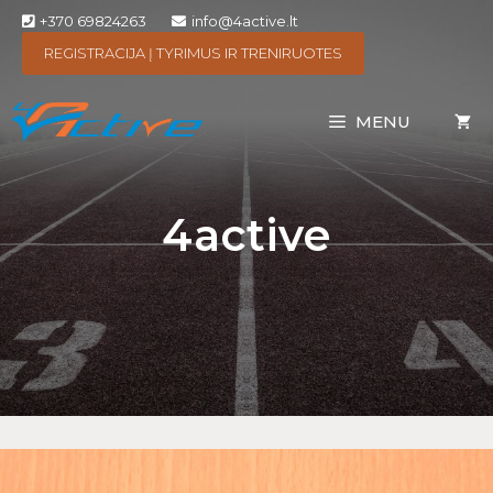
+370 69824263
info@4active.lt
REGISTRACIJA Į TYRIMUS IR TRENIRUOTES
MENU
4active