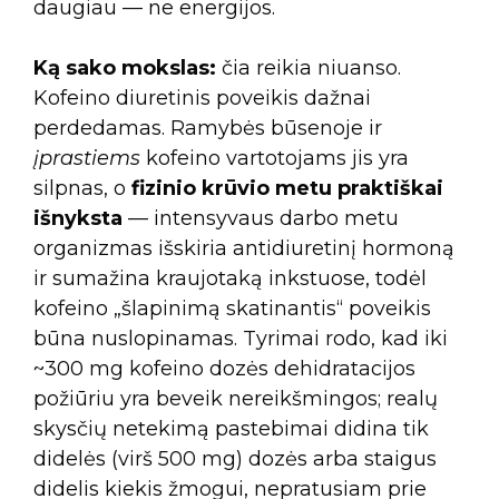
daugiau — ne energijos.
Ką sako mokslas:
čia reikia niuanso.
Kofeino diuretinis poveikis dažnai
perdedamas. Ramybės būsenoje ir
įprastiems
kofeino vartotojams jis yra
silpnas, o
fizinio krūvio metu praktiškai
išnyksta
— intensyvaus darbo metu
organizmas išskiria antidiuretinį hormoną
ir sumažina kraujotaką inkstuose, todėl
kofeino „šlapinimą skatinantis“ poveikis
būna nuslopinamas. Tyrimai rodo, kad iki
~300 mg kofeino dozės dehidratacijos
požiūriu yra beveik nereikšmingos; realų
skysčių netekimą pastebimai didina tik
didelės (virš 500 mg) dozės arba staigus
didelis kiekis žmogui, nepratusiam prie