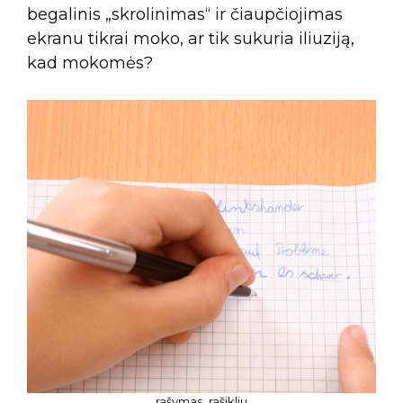
begalinis „skrolinimas“ ir čiaupčiojimas
ekranu tikrai moko, ar tik sukuria iliuziją,
kad mokomės?
rašymas_rašikliu