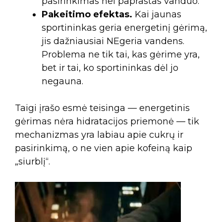
pasirinkimas nei paprastas vanduo.
Pakeitimo efektas.
Kai jaunas
sportininkas geria energetinį gėrimą,
jis dažniausiai NEgeria vandens.
Problema ne tik tai, kas gėrime yra,
bet ir tai, ko sportininkas dėl jo
negauna.
Taigi įrašo esmė teisinga — energetinis
gėrimas nėra hidratacijos priemonė — tik
mechanizmas yra labiau apie cukrų ir
pasirinkimą, o ne vien apie kofeiną kaip
„siurblį“.