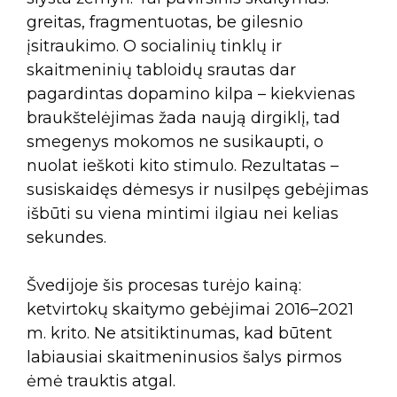
greitas, fragmentuotas, be gilesnio
įsitraukimo. O socialinių tinklų ir
skaitmeninių tabloidų srautas dar
pagardintas dopamino kilpa – kiekvienas
braukštelėjimas žada naują dirgiklį, tad
smegenys mokomos ne susikaupti, o
nuolat ieškoti kito stimulo. Rezultatas –
susiskaidęs dėmesys ir nusilpęs gebėjimas
išbūti su viena mintimi ilgiau nei kelias
sekundes.
Švedijoje šis procesas turėjo kainą:
ketvirtokų skaitymo gebėjimai 2016–2021
m. krito. Ne atsitiktinumas, kad būtent
labiausiai skaitmeninusios šalys pirmos
ėmė trauktis atgal.