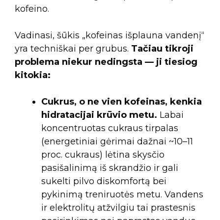
kofeino.
Vadinasi, šūkis „kofeinas išplauna vandenį“
yra techniškai per grubus.
Tačiau tikroji
problema niekur nedingsta — ji tiesiog
kitokia:
Cukrus, o ne vien kofeinas, kenkia
hidratacijai krūvio metu.
Labai
koncentruotas cukraus tirpalas
(energetiniai gėrimai dažnai ~10–11
proc. cukraus) lėtina skysčio
pasišalinimą iš skrandžio ir gali
sukelti pilvo diskomfortą bei
pykinimą treniruotės metu. Vandens
ir elektrolitų atžvilgiu tai prastesnis