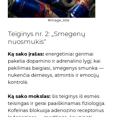
#image_title
Teiginys nr. 2: „Smegenų
nuosmukis“
Ką sako įrašas:
energetiniai gėrimai
pakelia dopamino ir adrenalino lygį; kai
pakilimas baigiasi, smegenys smunka —
nukenčia dėmesys, atmintis ir emocijų
kontrolė.
Ką sako mokslas:
šis teiginys iš esmės
teisingas ir gerai paaiškinamas fiziologija.
Kofeinas blokuoja adenozino receptorius