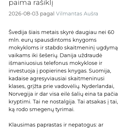
paima rašiklį
2026-08-03
pagal
Vilmantas Aušra
Švedija šiais metais skyrė daugiau nei 60
mln. eurų spausdintoms knygoms
mokykloms ir stabdo skaitmeninį ugdymą
vaikams iki šešerių. Danija uždraudė
išmaniuosius telefonus mokyklose ir
investuoja į popierines knygas. Suomija,
kadaise agresyviausiai skaitmeninusi
klases, grįžta prie vadovėlių. Nyderlandai,
Norvegija ir dar visa eilė šalių eina ta pačia
kryptimi. Tai ne nostalgija. Tai atsakas į tai,
ką rodo smegenų tyrimai.
Klausimas paprastas ir nepatogus: ar