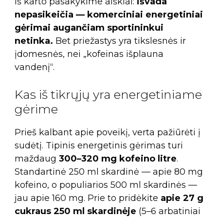
Iš karto pasakykime aiškiai:
išvada
nepasikeičia — komerciniai energetiniai
gėrimai augančiam sportininkui
netinka.
Bet priežastys yra tikslesnės ir
įdomesnės, nei „kofeinas išplauna
vandenį“.
Kas iš tikrųjų yra energetiniame
gėrime
Prieš kalbant apie poveikį, verta pažiūrėti į
sudėtį. Tipinis energetinis gėrimas turi
maždaug
300–320 mg kofeino litre
.
Standartinė 250 ml skardinė — apie 80 mg
kofeino, o populiarios 500 ml skardinės —
jau apie 160 mg. Prie to pridėkite
apie 27 g
cukraus 250 ml skardinėje
(5–6 arbatiniai