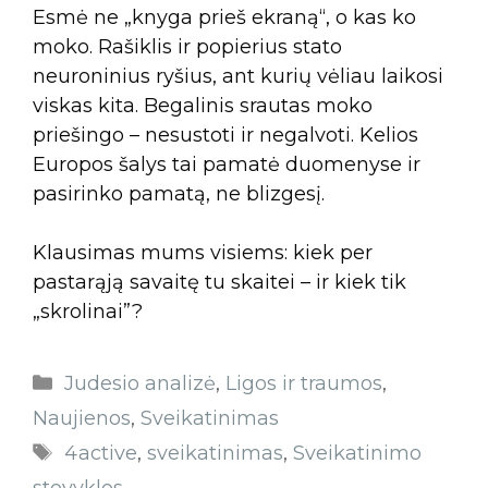
Esmė ne „knyga prieš ekraną“, o kas ko
moko. Rašiklis ir popierius stato
neuroninius ryšius, ant kurių vėliau laikosi
viskas kita. Begalinis srautas moko
priešingo – nesustoti ir negalvoti. Kelios
Europos šalys tai pamatė duomenyse ir
pasirinko pamatą, ne blizgesį.
Klausimas mums visiems: kiek per
pastarąją savaitę tu skaitei – ir kiek tik
„skrolinai”?
Judesio analizė
,
Ligos ir traumos
,
Naujienos
,
Sveikatinimas
4active
,
sveikatinimas
,
Sveikatinimo