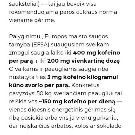
šaukšteliai) — tai jau beveik visa
rekomenduojama paros cukraus norma
viename gėrime.
Palyginimui, Europos maisto saugos
tarnyba (EFSA) suaugusiam sveikam
žmogui saugia laiko iki
400 mg kofeino
per parą
ir iki
200 mg vienkartinę dozę
.
O vaikams ir paaugliams saugia riba
nustatyta ties
3 mg kofeino kilogramui
kūno svorio per parą.
Konkretus
pavyzdys: 50 kg sveriančiam paaugliui tai
reiškia vos
~150 mg kofeino per dieną
—
vienas didesnis energetinis gėrimas šią
ribą pasiekia arba viršija vienu gurkšniu,
dar neįskaičius arbatos, kolos ar šokolado.