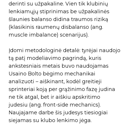
derinti su užpakaline. Vien tik klubinių
lenkiamųjų stiprinimas be užpakalinės
šlaunies balanso didina traumos riziką
(klasikinis raumenų disbalanso (ang.
muscle imbalance) scenarijus).
Įdomi metodologinė detalė: tyrėjai naudojo
tą patį modeliavimo pagrindą, kuris
ankstesniais metais buvo naudojamas
Usaino Bolto bėgimo mechanikai
analizuoti – aiškinant, kodėl greitieji
sprinteriai koją per grąžinimo fazę judina
ne tik atgal, bet ir aiškiu apskritimo
judesiu (ang. front-side mechanics).
Naujajame darbe šis judesys tiesiogiai
siejamas su klubo lenkimo jėga.