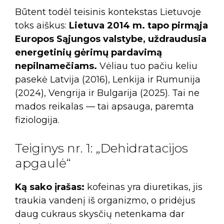
Būtent todėl teisinis kontekstas Lietuvoje
toks aiškus:
Lietuva 2014 m. tapo pirmąja
Europos Sąjungos valstybe, uždraudusia
energetinių gėrimų pardavimą
nepilnamečiams.
Vėliau tuo pačiu keliu
pasekė Latvija (2016), Lenkija ir Rumunija
(2024), Vengrija ir Bulgarija (2025). Tai ne
mados reikalas — tai apsauga, paremta
fiziologija.
Teiginys nr. 1: „Dehidratacijos
apgaulė“
Ką sako įrašas:
kofeinas yra diuretikas, jis
traukia vandenį iš organizmo, o pridėjus
daug cukraus skysčių netenkama dar