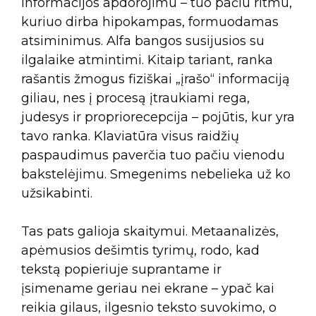
informacijos apdorojimu – tuo pačiu ritmu,
kuriuo dirba hipokampas, formuodamas
atsiminimus. Alfa bangos susijusios su
ilgalaike atmintimi. Kitaip tariant, ranka
rašantis žmogus fiziškai „įrašo“ informaciją
giliau, nes į procesą įtraukiami rega,
judesys ir propriorecepcija – pojūtis, kur yra
tavo ranka. Klaviatūra visus raidžių
paspaudimus paverčia tuo pačiu vienodu
bakstelėjimu. Smegenims nebelieka už ko
užsikabinti.
Tas pats galioja skaitymui. Metaanalizės,
apėmusios dešimtis tyrimų, rodo, kad
tekstą popieriuje suprantame ir
įsimename geriau nei ekrane – ypač kai
reikia gilaus, ilgesnio teksto suvokimo, o