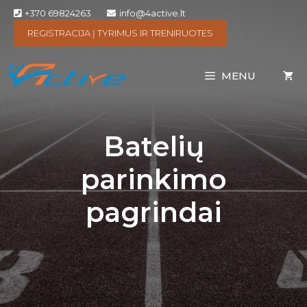
+370 69824263
info@4active.lt
REGISTRACIJA Į TYRIMUS IR TRENIRUOTES
MENU
Batelių
parinkimo
pagrindai