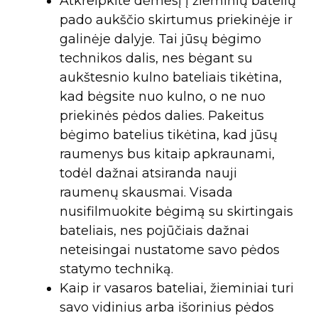
Atkreipkite dėmesį į žieminių batelių
pado aukščio skirtumus priekinėje ir
galinėje dalyje. Tai jūsų bėgimo
technikos dalis, nes bėgant su
aukštesnio kulno bateliais tikėtina,
kad bėgsite nuo kulno, o ne nuo
priekinės pėdos dalies. Pakeitus
bėgimo batelius tikėtina, kad jūsų
raumenys bus kitaip apkraunami,
todėl dažnai atsiranda nauji
raumenų skausmai. Visada
nusifilmuokite bėgimą su skirtingais
bateliais, nes pojūčiais dažnai
neteisingai nustatome savo pėdos
statymo techniką.
Kaip ir vasaros bateliai, žieminiai turi
savo vidinius arba išorinius pėdos