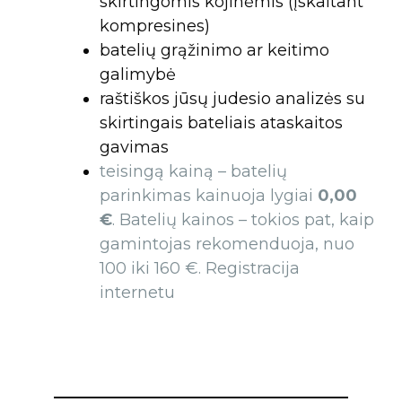
skirtingomis kojinėmis (įskaitant
kompresines)
batelių grąžinimo ar keitimo
galimybė
raštiškos jūsų judesio analizės su
skirtingais bateliais ataskaitos
gavimas
teisingą kainą – batelių
parinkimas kainuoja lygiai
0,00
€
. Batelių kainos – tokios pat, kaip
gamintojas rekomenduoja, nuo
100 iki 160 €. Registracija
internetu