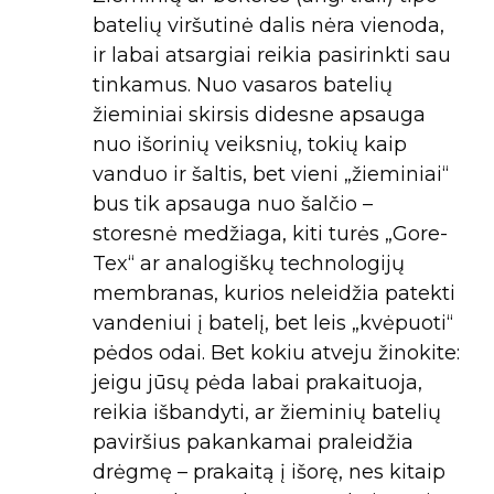
batelių viršutinė dalis nėra vienoda,
ir labai atsargiai reikia pasirinkti sau
tinkamus. Nuo vasaros batelių
žieminiai skirsis didesne apsauga
nuo išorinių veiksnių, tokių kaip
vanduo ir šaltis, bet vieni „žieminiai“
bus tik apsauga nuo šalčio –
storesnė medžiaga, kiti turės „Gore-
Tex“ ar analogiškų technologijų
membranas, kurios neleidžia patekti
vandeniui į batelį, bet leis „kvėpuoti“
pėdos odai. Bet kokiu atveju žinokite:
jeigu jūsų pėda labai prakaituoja,
reikia išbandyti, ar žieminių batelių
paviršius pakankamai praleidžia
drėgmę – prakaitą į išorę, nes kitaip