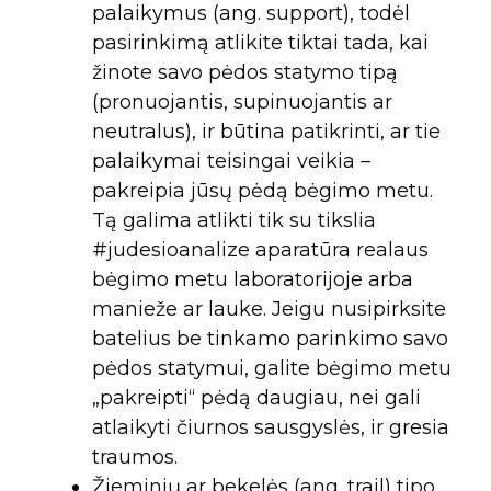
palaikymus (ang. support), todėl
pasirinkimą atlikite tiktai tada, kai
žinote savo pėdos statymo tipą
(pronuojantis, supinuojantis ar
neutralus), ir būtina patikrinti, ar tie
palaikymai teisingai veikia –
pakreipia jūsų pėdą bėgimo metu.
Tą galima atlikti tik su tikslia
#judesioanalize aparatūra realaus
bėgimo metu laboratorijoje arba
manieže ar lauke. Jeigu nusipirksite
batelius be tinkamo parinkimo savo
pėdos statymui, galite bėgimo metu
„pakreipti“ pėdą daugiau, nei gali
atlaikyti čiurnos sausgyslės, ir gresia
traumos.
Žieminių ar bekelės (ang. trail) tipo