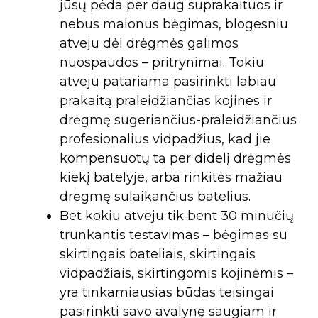
jūsų pėda per daug suprakaituos ir
nebus malonus bėgimas, blogesniu
atveju dėl drėgmės galimos
nuospaudos – pritrynimai. Tokiu
atveju patariama pasirinkti labiau
prakaitą praleidžiančias kojines ir
drėgmę sugeriančius-praleidžiančius
profesionalius vidpadžius, kad jie
kompensuotų tą per didelį drėgmės
kiekį batelyje, arba rinkitės mažiau
drėgmę sulaikančius batelius.
Bet kokiu atveju tik bent 30 minučių
trunkantis testavimas – bėgimas su
skirtingais bateliais, skirtingais
vidpadžiais, skirtingomis kojinėmis –
yra tinkamiausias būdas teisingai
pasirinkti savo avalynę saugiam ir