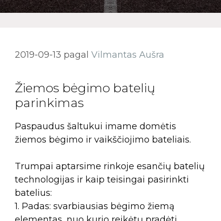
2019-09-13
pagal
Vilmantas Aušra
Žiemos bėgimo batelių
parinkimas
Paspaudus šaltukui imame domėtis
žiemos bėgimo ir vaikščiojimo bateliais.
Trumpai aptarsime rinkoje esančių batelių
technologijas ir kaip teisingai pasirinkti
batelius:
1. Padas: svarbiausias bėgimo žiemą
elementas, nuo kurio reikėtų pradėti