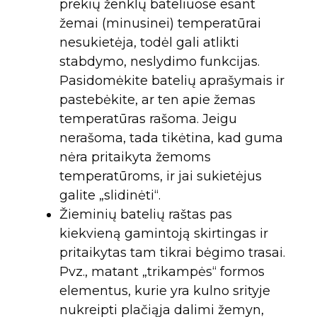
prekių ženklų bateliuose esant
žemai (minusinei) temperatūrai
nesukietėja, todėl gali atlikti
stabdymo, neslydimo funkcijas.
Pasidomėkite batelių aprašymais ir
pastebėkite, ar ten apie žemas
temperatūras rašoma. Jeigu
nerašoma, tada tikėtina, kad guma
nėra pritaikyta žemoms
temperatūroms, ir jai sukietėjus
galite „slidinėti“.
Žieminių batelių raštas pas
kiekvieną gamintoją skirtingas ir
pritaikytas tam tikrai bėgimo trasai.
Pvz., matant „trikampės“ formos
elementus, kurie yra kulno srityje
nukreipti plačiąja dalimi žemyn,