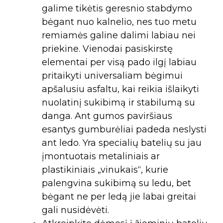
galime tikėtis geresnio stabdymo
bėgant nuo kalnelio, nes tuo metu
remiamės galine dalimi labiau nei
priekine. Vienodai pasiskirstę
elementai per visą pado ilgį labiau
pritaikyti universaliam bėgimui
apšalusiu asfaltu, kai reikia išlaikyti
nuolatinį sukibimą ir stabilumą su
danga. Ant gumos paviršiaus
esantys gumburėliai padeda neslysti
ant ledo. Yra specialių batelių su jau
įmontuotais metaliniais ar
plastikiniais „vinukais“, kurie
palengvina sukibimą su ledu, bet
bėgant ne per ledą jie labai greitai
gali nusidėvėti.