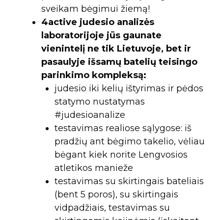
sveikam bėgimui žiemą!
4active judesio analizės
laboratorijoje jūs gaunate
vienintelį ne tik Lietuvoje, bet ir
pasaulyje išsamų batelių teisingo
parinkimo kompleksą:
judesio iki kelių ištyrimas ir pėdos
statymo nustatymas
#judesioanalize
testavimas realiose sąlygose: iš
pradžių ant bėgimo takelio, vėliau
bėgant kiek norite Lengvosios
atletikos manieže
testavimas su skirtingais bateliais
(bent 5 poros), su skirtingais
vidpadžiais, testavimas su