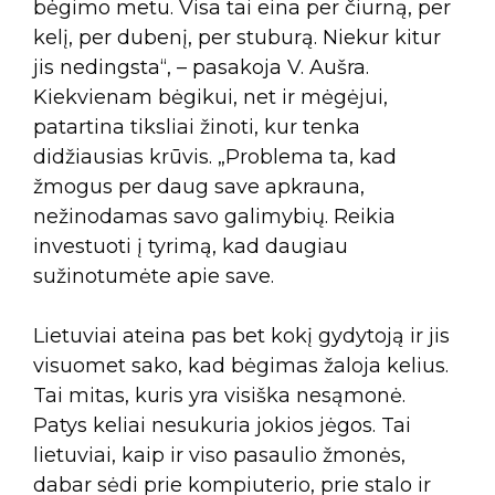
bėgimo metu. Visa tai eina per čiurną, per
kelį, per dubenį, per stuburą. Niekur kitur
jis nedingsta“, – pasakoja V. Aušra.
Kiekvienam bėgikui, net ir mėgėjui,
patartina tiksliai žinoti, kur tenka
didžiausias krūvis. „Problema ta, kad
žmogus per daug save apkrauna,
nežinodamas savo galimybių. Reikia
investuoti į tyrimą, kad daugiau
sužinotumėte apie save.
Lietuviai ateina pas bet kokį gydytoją ir jis
visuomet sako, kad bėgimas žaloja kelius.
Tai mitas, kuris yra visiška nesąmonė.
Patys keliai nesukuria jokios jėgos. Tai
lietuviai, kaip ir viso pasaulio žmonės,
dabar sėdi prie kompiuterio, prie stalo ir