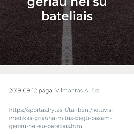
geriau nei su
bateliais
2019-09-12
pagal
Vilmantas Aušra
https://sportas.lrytas.lt/tai-bent/lietuvis-
medikas-griauna-mitus-begti-basam-
geriau-nei-su-bateliais.htm