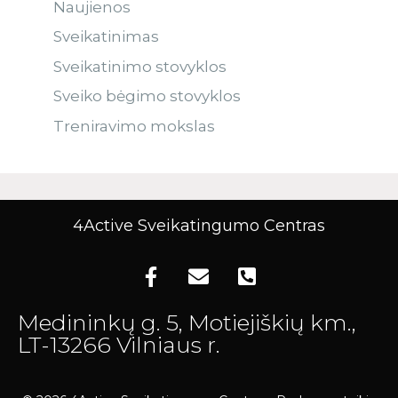
Naujienos
Sveikatinimas
Sveikatinimo stovyklos
Sveiko bėgimo stovyklos
Treniravimo mokslas
4Active Sveikatingumo Centras
Medininkų g. 5, Motiejiškių km.,
LT-13266 Vilniaus r.