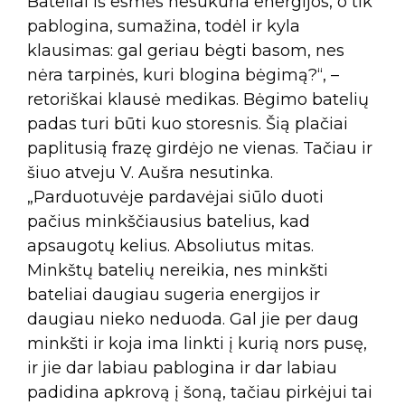
Bateliai iš esmės nesukuria energijos, o tik
pablogina, sumažina, todėl ir kyla
klausimas: gal geriau bėgti basom, nes
nėra tarpinės, kuri blogina bėgimą?“, –
retoriškai klausė medikas. Bėgimo batelių
padas turi būti kuo storesnis. Šią plačiai
paplitusią frazę girdėjo ne vienas. Tačiau ir
šiuo atveju V. Aušra nesutinka.
„Parduotuvėje pardavėjai siūlo duoti
pačius minkščiausius batelius, kad
apsaugotų kelius. Absoliutus mitas.
Minkštų batelių nereikia, nes minkšti
bateliai daugiau sugeria energijos ir
daugiau nieko neduoda. Gal jie per daug
minkšti ir koja ima linkti į kurią nors pusę,
ir jie dar labiau pablogina ir dar labiau
padidina apkrovą į šoną, tačiau pirkėjui tai