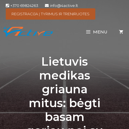
+370 69824263
info@4active.lt
REGISTRACIJA Į TYRIMUS IR TRENIRUOTES
MENU
Lietuvis
medikas
griauna
mitus: bėgti
basam