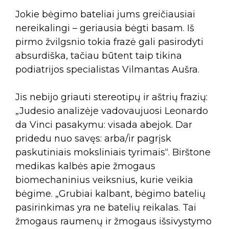
Jokie bėgimo bateliai jums greičiausiai
nereikalingi – geriausia bėgti basam. Iš
pirmo žvilgsnio tokia frazė gali pasirodyti
absurdiška, tačiau būtent taip tikina
podiatrijos specialistas Vilmantas Aušra.
Jis nebijo griauti stereotipų ir aštrių frazių:
„Judesio analizėje vadovaujuosi Leonardo
da Vinci pasakymu: visada abejok. Dar
pridedu nuo savęs: arba/ir pagrįsk
paskutiniais moksliniais tyrimais“. Birštone
medikas kalbės apie žmogaus
biomechaninius veiksnius, kurie veikia
bėgime. „Grubiai kalbant, bėgimo batelių
pasirinkimas yra ne batelių reikalas. Tai
žmogaus raumenų ir žmogaus išsivystymo