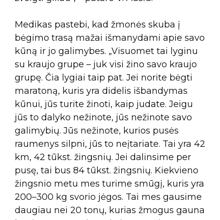
Medikas pastebi, kad žmonės skuba į
bėgimo trasą mažai išmanydami apie savo
kūną ir jo galimybes. „Visuomet tai lyginu
su kraujo grupe – juk visi žino savo kraujo
grupę. Čia lygiai taip pat. Jei norite bėgti
maratoną, kuris yra didelis išbandymas
kūnui, jūs turite žinoti, kaip judate. Jeigu
jūs to dalyko nežinote, jūs nežinote savo
galimybių. Jūs nežinote, kurios pusės
raumenys silpni, jūs to neįtariate. Tai yra 42
km, 42 tūkst. žingsnių. Jei dalinsime per
pusę, tai bus 84 tūkst. žingsnių. Kiekvieno
žingsnio metu mes turime smūgį, kuris yra
200–300 kg svorio jėgos. Tai mes gausime
daugiau nei 20 tonų, kurias žmogus gauna