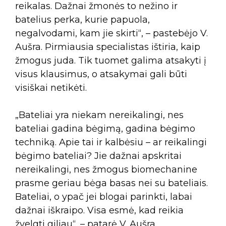
reikalas. Dažnai žmonės to nežino ir
batelius perka, kurie papuola,
negalvodami, kam jie skirti“, – pastebėjo V.
Aušra. Pirmiausia specialistas ištiria, kaip
žmogus juda. Tik tuomet galima atsakyti į
visus klausimus, o atsakymai gali būti
visiškai netikėti.
„Bateliai yra niekam nereikalingi, nes
bateliai gadina bėgimą, gadina bėgimo
techniką. Apie tai ir kalbėsiu – ar reikalingi
bėgimo bateliai? Jie dažnai apskritai
nereikalingi, nes žmogus biomechanine
prasme geriau bėga basas nei su bateliais.
Bateliai, o ypač jei blogai parinkti, labai
dažnai iškraipo. Visa esmė, kad reikia
žvelgti giliau“, – patarė V. Aušra.