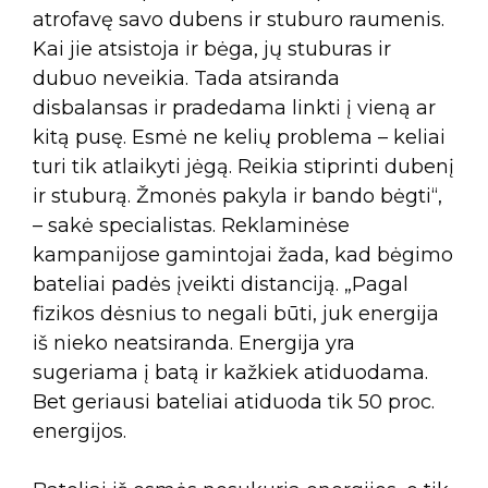
atrofavę savo dubens ir stuburo raumenis.
Kai jie atsistoja ir bėga, jų stuburas ir
dubuo neveikia. Tada atsiranda
disbalansas ir pradedama linkti į vieną ar
kitą pusę. Esmė ne kelių problema – keliai
turi tik atlaikyti jėgą. Reikia stiprinti dubenį
ir stuburą. Žmonės pakyla ir bando bėgti“,
– sakė specialistas. Reklaminėse
kampanijose gamintojai žada, kad bėgimo
bateliai padės įveikti distanciją. „Pagal
fizikos dėsnius to negali būti, juk energija
iš nieko neatsiranda. Energija yra
sugeriama į batą ir kažkiek atiduodama.
Bet geriausi bateliai atiduoda tik 50 proc.
energijos.