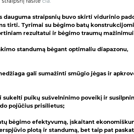
 straipsnį rasite
čia.
dauguma straipsnių buvo skirti vidurinio pado
s tirti. Tyrimai su bėgimo batų konstrukcijom
ortiniam rezultatui ir bėgimo traumų mažinimui
lenkimo standumą bėgant optimaliu diapazonu,
medžiaga gali sumažinti smūgio jėgas ir apkrov
i sukelti puikų sušvelninimo poveikį ir susilpnin
do pojūčius prisilietus;
rintų bėgimo efektyvumą, įskaitant ekonomišku
rspjūvio plotą ir standumą, bet taip pat paskat