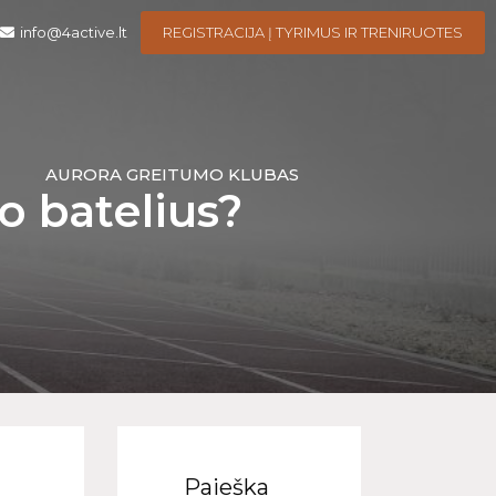
info@4active.lt
REGISTRACIJA Į TYRIMUS IR TRENIRUOTES
I
AURORA GREITUMO KLUBAS
o batelius?
Paieška