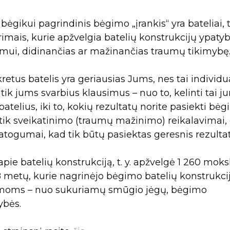
bėgikui pagrindinis bėgimo „įrankis“ yra bateliai, 
rimais, kurie apžvelgia batelių konstrukcijų ypatyb
mui, didinančias ar mažinančias traumų tikimybę
etus batelis yra geriausias Jums, nes tai individu
į tik jums svarbius klausimus – nuo to, kelinti tai j
e batelius, iki to, kokių rezultatų norite pasiekti bėg
 tik sveikatinimo (traumų mažinimo) reikalavimai,
atogumai, kad tik būtų pasiektas geresnis rezultat
pie batelių konstrukciją, t. y. apžvelgė 1 260 moks
8 metų, kurie nagrinėjo bėgimo batelių konstrukci
emoms – nuo sukuriamų smūgio jėgų, bėgimo
ybės.