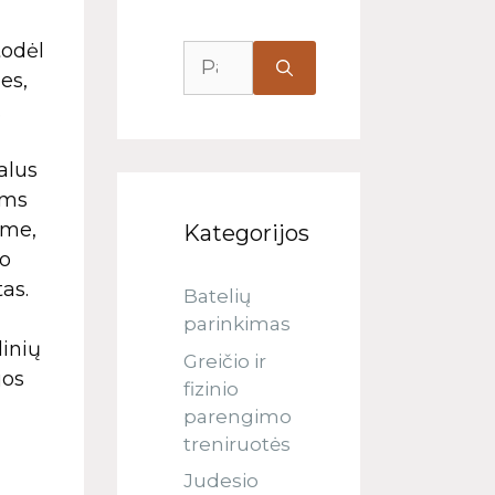
todėl
es,
.
alus
ums
ime,
Kategorijos
 o
as.
Batelių
parinkimas
linių
Greičio ir
jos
fizinio
parengimo
treniruotės
Judesio