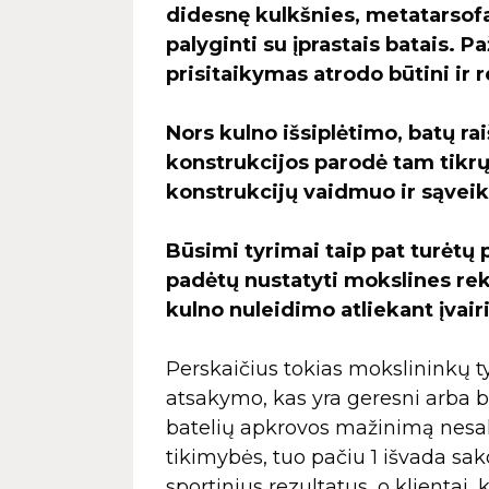
didesnę kulkšnies, metatarsofa
palyginti su įprastais batais. 
prisitaikymas atrodo būtini ir
Nors kulno išsiplėtimo, batų rai
konstrukcijos parodė tam tikrų
konstrukcijų vaidmuo ir sąveik
Būsimi tyrimai taip pat turėtų
padėtų nustatyti mokslines re
kulno nuleidimo atliekant įvair
Perskaičius tokias mokslininkų t
atsakymo, kas yra geresni arba bl
batelių apkrovos mažinimą nesak
tikimybės, tuo pačiu 1 išvada sak
sportinius rezultatus, o klientai,