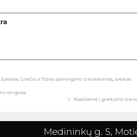
ra
bateliai
,
Greičio ir fizinio parengimo treniravimas
,
sveikas
o renginiai
Kviečiame į greitumo treni
Medininkų g. 5, Motie