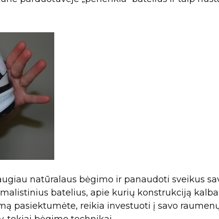
 daugiau natūralaus bėgimo ir panaudoti sveikus sa
imalistinius batelius, apie kurių konstrukciją kal
umą pasiektumėte, reikia investuoti į savo raumen
. tokiai bėgimo technikai.