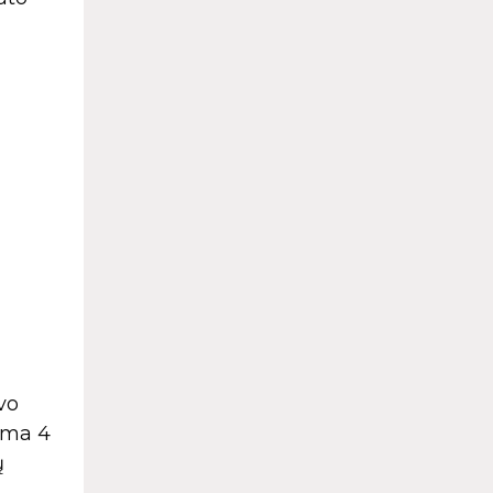
vo
bama 4
ų