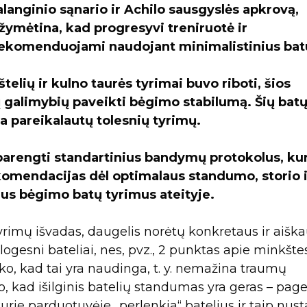
langinio sąnario ir Achilo sausgyslės apkrovą,
Pažymėtina, kad progresyvi treniruotė ir
 rekomenduojami naudojant minimalistinius bat
štelių ir kulno taurės tyrimai buvo riboti, šios
 galimybių paveikti bėgimo stabilumą. Šių bat
a pareikalautų tolesnių tyrimų.
 parengti standartinius bandymų protokolus, ku
komendacijas dėl optimalaus standumo, storio i
ius bėgimo batų tyrimus ateityje.
yrimų išvadas, daugelis norėtų konkretaus ir aišk
ogesni bateliai, nes, pvz., 2 punktas apie minkšte
o, kad tai yra naudinga, t. y. nemažina traumų
o, kad išilginis batelių standumas yra geras – pag
 kurie parduotuvėje „perlenkia“ batelius ir taip nust