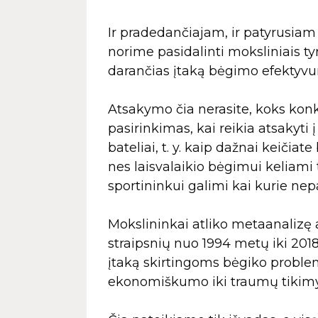
Ir pradedančiajam, ir patyrusiam 
norime pasidalinti moksliniais ty
darančias įtaką bėgimo efektyvu
Atsakymo čia nerasite, koks konkr
pasirinkimas, kai reikia atsakyti 
bateliai, t. y. kaip dažnai keičiat
nes laisvalaikio bėgimui keliami
sportininkui galimi kai kurie nep
Mokslininkai atliko metaanalizę a
straipsnių nuo 1994 metų iki 201
įtaką skirtingoms bėgiko probl
ekonomiškumo iki traumų tikim