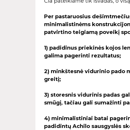
Čia pateikiame tik išvadas, o visą
Per pastaruosius dešimtmečius 
minimalistinėms konstrukcijom
patvirtino teigiamą poveikį sp
1) padidinus priekinės kojos 
galima pagerinti rezultatus;
2) minkštesnė vidurinio pado 
greitį;
3) storesnis vidurinis padas gal
smūgį, tačiau gali sumažinti pa
4) minimalistiniai batai page
padidintų Achilo sausgyslės ske