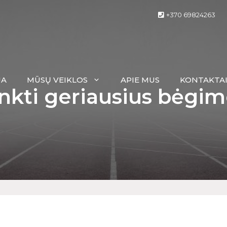
+370 69824263
JA
MŪSŲ VEIKLOS
APIE MUS
KONTAKTA
inkti geriausius bėgim