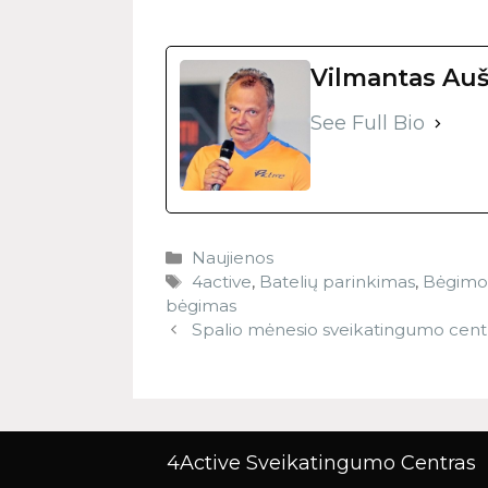
Vilmantas Auš
See Full Bio
Naujienos
4active
,
Batelių parinkimas
,
Bėgimo 
bėgimas
Spalio mėnesio sveikatingumo centr
4Active Sveikatingumo Centras