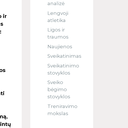
analizė
Lengvoji
 ir
atletika
is
Ligos ir
:
traumos
Naujienos
Sveikatinimas
Sveikatinimo
os
stovyklos
Sveiko
bėgimo
ti
stovyklos
Treniravimo
mokslas
mą,
intų