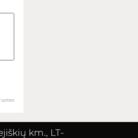
ruotes
jiškių km., LT-