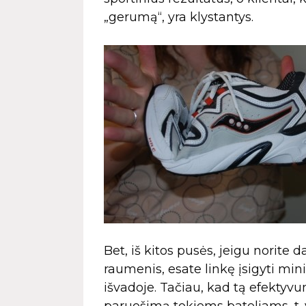
„gerumą“, yra klystantys.
Bet, iš kitos pusės, jeigu norite
raumenis, esate linkę įsigyti min
išvadoje. Tačiau, kad tą efektyv
paruošimą tokiems bateliams, t. y