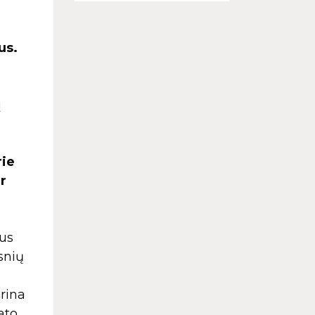
us.
ų
rie
r
aus
snių
erina
ato