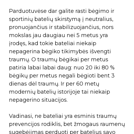
Parduotuvėse dar galite rasti bėgimo ir
sportinių batelių skirstymą į neutralius,
pronuojančius ir stabilizuojančius, nors
mokslas jau daugiau nei 5 metus yra
įrodęs, kad tokie bateliai niekaip
nepagerina bėgiko tikimybės išvengti
traumų. O traumų bėgikai per metus
patiria labai labai daug: nuo 20 iki 80 %
bėgikų per metus negali bėgioti bent 3
dienas dėl traumų. Ir per 60 metų
modernių batelių istorijoje tai niekaip
nepagerino situacijos.
Vadinasi, ne bateliai yra esminis traumų
prevencijos rodiklis, bet žmogaus raumenų
sugebėjimas perduoti per batelius savo