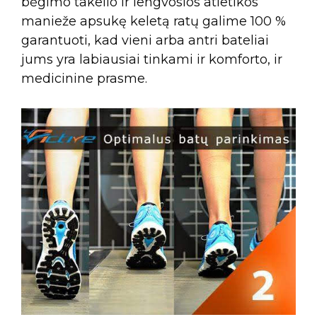
bėgimo takelio ir lengvosios atletikos
manieže apsukę keletą ratų galime 100 %
garantuoti, kad vieni arba antri bateliai
jums yra labiausiai tinkami ir komforto, ir
medicinine prasme.