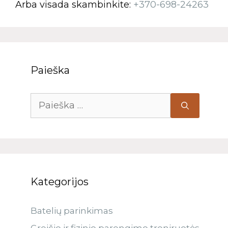
Arba visada skambinkite:
+370-698-24263
Paieška
Kategorijos
Batelių parinkimas
Greičio ir fizinio parengimo treniruotės