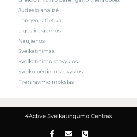
Judesio analizė
Lengvoji atletika
Ligos ir traumos
Naujienos
Sveikatinimas
Sveikatinimo stovyklos
Sveiko bėgimo stovyklos
Treniravimo mokslas
4Active Sveikatingumo Centras