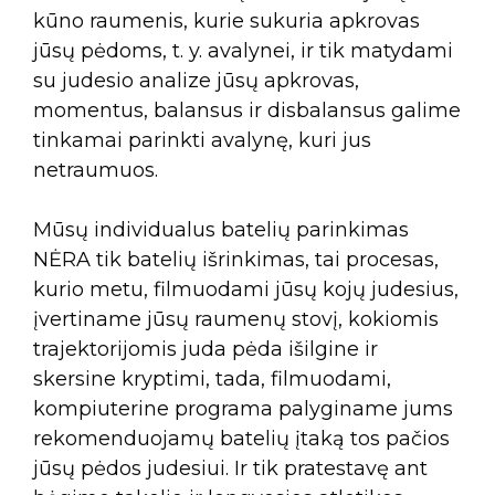
kūno raumenis, kurie sukuria apkrovas
jūsų pėdoms, t. y. avalynei, ir tik matydami
su judesio analize jūsų apkrovas,
momentus, balansus ir disbalansus galime
tinkamai parinkti avalynę, kuri jus
netraumuos.
Mūsų individualus batelių parinkimas
NĖRA tik batelių išrinkimas, tai procesas,
kurio metu, filmuodami jūsų kojų judesius,
įvertiname jūsų raumenų stovį, kokiomis
trajektorijomis juda pėda išilgine ir
skersine kryptimi, tada, filmuodami,
kompiuterine programa palyginame jums
rekomenduojamų batelių įtaką tos pačios
jūsų pėdos judesiui. Ir tik pratestavę ant