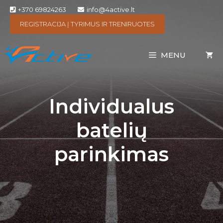
+370 69824263
info@4active.lt
REGISTRACIJA Į TYRIMUS IR TRENIRUOTES
MENU
Individualus
batelių
parinkimas