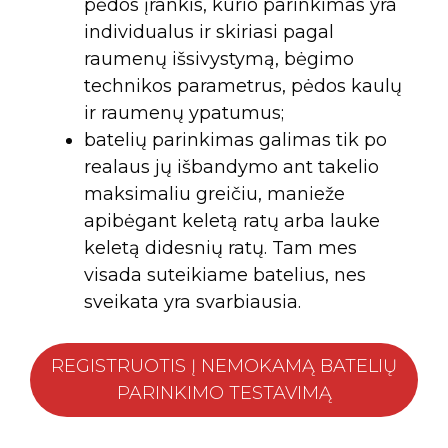
pėdos įrankis, kurio parinkimas yra
individualus ir skiriasi pagal
raumenų išsivystymą, bėgimo
technikos parametrus, pėdos kaulų
ir raumenų ypatumus;
batelių parinkimas galimas tik po
realaus jų išbandymo ant takelio
maksimaliu greičiu, manieže
apibėgant keletą ratų arba lauke
keletą didesnių ratų. Tam mes
visada suteikiame batelius, nes
sveikata yra svarbiausia.
REGISTRUOTIS Į NEMOKAMĄ BATELIŲ
PARINKIMO TESTAVIMĄ