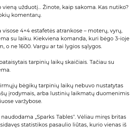
o vieną užduotį… Žinote, kaip sakoma. Kas nutiko? 
jokių komentarų.
ka visose 4×4 estafetės atrankose – moterų, vyrų,
lema su laiku. Kiekviena komanda, kuri bėgo 3-ioje
 o ne 1600. Vargu ar tai lygios sąlygos.
ataisytais tarpinių laikų skaičiais. Tačiau su
ema.
pirmųjų bėgikų tarpinių laikų nebuvo nustatytas
ašų įrodymais, arba lustinių laikmatų duomenimis
iuose varžybose.
vo naudodama „Sparks Tables“. Vėliau miręs britas
idavęs statistikos pasaulio liūtas, kurio vienas iš