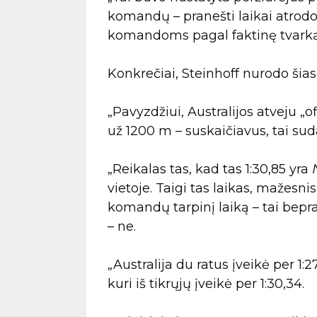
komandų – pranešti laikai atrodo a
komandoms pagal faktinę tvarką,
Konkrečiai, Steinhoff nurodo šia
„Pavyzdžiui, Australijos atveju „of
už 1200 m – suskaičiavus, tai sud
„Reikalas tas, kad tas 1:30,85 yra
vietoje. Taigi tas laikas, mažesn
komandų tarpinį laiką – tai bepras
– ne.
„Australija du ratus įveikė per 1:
kuri iš tikrųjų įveikė per 1:30,34.