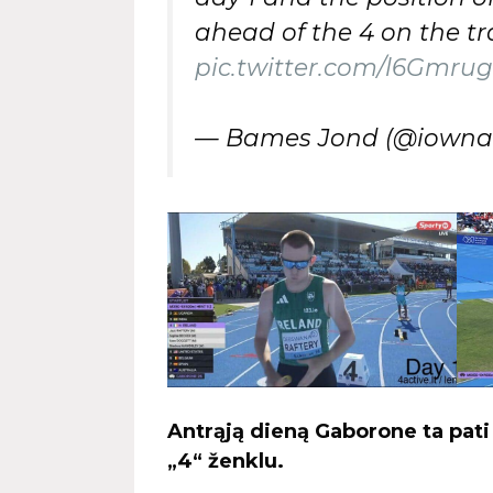
ahead of the 4 on the tra
pic.twitter.com/l6Gmrug
— Bames Jond (@iown
Antrąją dieną Gaborone ta pati 
„4“ ženklu.