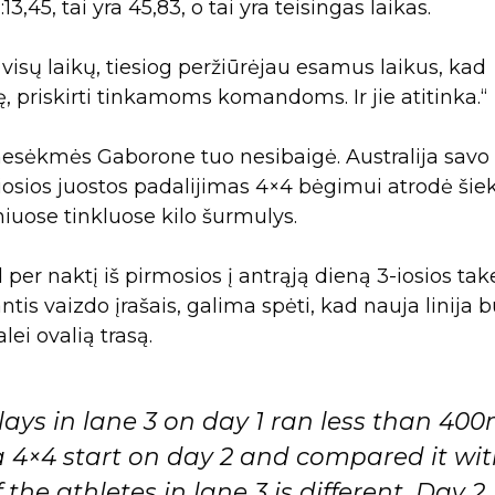
13,45, tai yra 45,83, o tai yra teisingas laikas.
visų laikų, tiesiog peržiūrėjau esamus laikus, kad
ovę, priskirti tinkamoms komandoms. Ir jie atitinka.“
esėkmės Gaborone tuo nesibaigė. Australija savo
-iosios juostos padalijimas 4×4 bėgimui atrodė šiek
niuose tinkluose kilo šurmulys.
r naktį iš pirmosios į antrąją dieną 3-iosios tak
ntis vaizdo įrašais, galima spėti, kad nauja linija 
ei ovalią trasą.
relays in lane 3 on day 1 ran less than 400
a 4×4 start on day 2 and compared it wi
 the athletes in lane 3 is different. Day 2