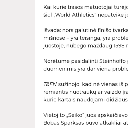
Kai kurie trasos matuotojai turėj
šiol „World Athletics“ nepateikė 
Išvada: nors galutinė finišo tvar
mišriose – yra teisinga, yra prob
juostoje, nubėgo maždaug 1598 m,
Norėtume pasidalinti Steinhoffo p
duomenimis yra dar viena probl
T&FN
sužinojo, kad nė vienas iš 
remiantis nuotraukų ar vaizdo įr
kurie kartais naudojami didžiaus
Vietoj to „Seiko“ juos apskaičia
Bobas Sparksas buvo atkakliai ats