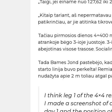
„Taigi, jei einame nuo 1:27,62 iki 2:
„Kitaip tariant, aš nepermatavau 
patikrinčiau, ar jie atitinka tikr
Tačiau pirmosios dienos 4×400 n
atrankoje bėgo 3-ioje juostoje. 3
abejotinas visose trasose. Sociali
Tada Bames Jond pastebėjo, kad pe
starto linija buvo perkelta! Remia
nudažyta apie 2 m toliau atgal pal
I think leg 1 of the 4×4 
I made a screenshot of 
day 1 and the position of