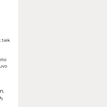
 tiek
elio
buvo
m.
th