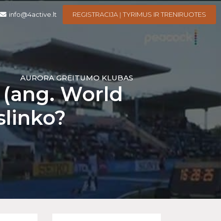
info@4active.lt
REGISTRACIJA Į TYRIMUS IR TRENIRUOTES
I
AURORA GREITUMO KLUBAS
 (ang. World
islinko?