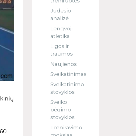
treniruotės
Judesio
analizė
Lengvoji
atletika
Ligos ir
traumos
Naujienos
Sveikatinimas
Sveikatinimo
stovyklos
kinių
Sveiko
bėgimo
stovyklos
Treniravimo
60.
mokslas