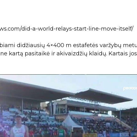
ws.com/did-a-world-relays-start-line-move-itself/
kelbiami didžiausių 4×400 m estafetės varžybų metu
ne kartą pasitaikė ir akivaizdžių klaidų. Kartais jos