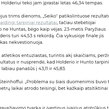
 Holderiui teko jam įprastai lėtas 46,34 tempas.
jus trims dienoms, „Seiko“ patikslintuose rezultat
laidingi tarpiniai rezultatai
, tačiau stebėtojai
 o ne Huntas, bėgo kaip vėjas. 23-metis Paryžiaus
ris turi 44,53 s rekordą. Čia vykusioje finale jis
iekas nekvestionuoja.
 atletikos entuziastas, turintis akį skaičiams, perž
zultatus ir nusprendė, kad Holderio ir Hunto tarpini
labiau panašūs į 43,11 ir 45,83.
Steinhoffui. „Problema su šiais duomenimis buvo t
trų laikai atrodo teisingi, bet kažkaip atsitiktinai
avažiavimo tvarką ir įvertinus įvairius atotrūkius 