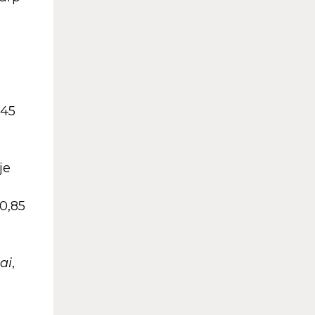
,45
je
30,85
jai
,