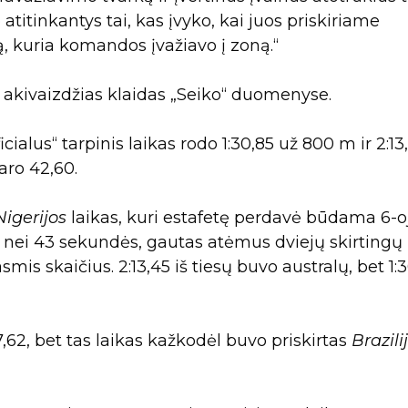
titinkantys tai, kas įvyko, kai juos priskiriame
 kuria komandos įvažiavo į zoną.“
s akivaizdžias klaidas „Seiko“ duomenyse.
icialus“ tarpinis laikas rodo 1:30,85 už 800 m ir 2:13
aro 42,60.
Nigerijos
laikas, kuri estafetę perdavė būdama 6-o
is nei 43 sekundės, gautas atėmus dviejų skirtingų
mis skaičius. 2:13,45 iš tiesų buvo australų, bet 1:
27,62, bet tas laikas kažkodėl buvo priskirtas
Brazili