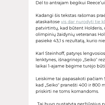
Dėl to antrajam bėgikui Reece’ui
Kadangi šis tekstas rašomas praė
ataskaitose
vis dar nurodyti tie k
patvirtintų, kad būtent Holderis,
olimpinių žaidynių veteranas Holde
pasiekė 43,1 s rezultatą, kurio n
Karl Steinhoff, patyręs lengvosios
lenktynes, išnagrinėjo „Seiko“ re
laikai 1-ajame bėgime turėjo būti 
Leiskime tai papasakoti pačiam 
kad „Seiko“ pranešti 400 ir 800 me
priskirti ne toms komandoms.
„Tai buvo nustatyta peržiūrėjus pr