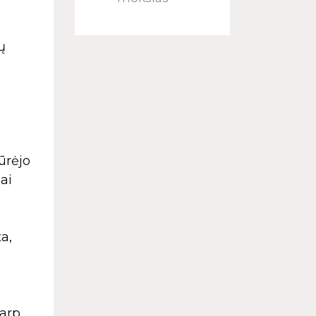
ų
iūrėjo
ai
a,
tarp