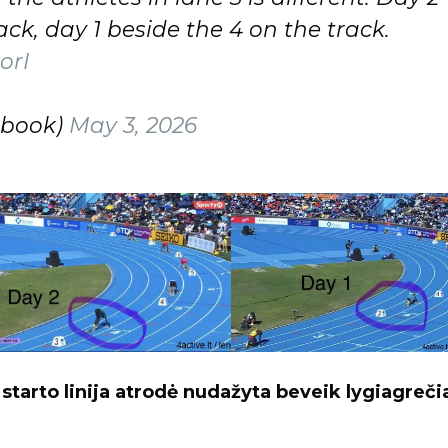
ck, day 1 beside the 4 on the track.
orI
abook)
May 3, 2026
starto linija atrodė nudažyta beveik lygiagreči