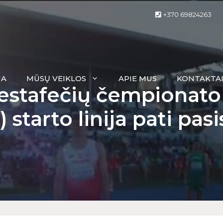
+370 69824263
JA
MŪSŲ VEIKLOS
APIE MUS
KONTAKTA
 estafečių čempionato
 starto linija pati pas