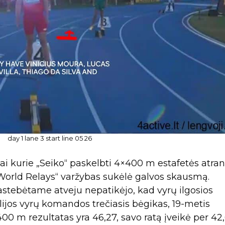
day 1 lane 3 start line 05 26
ai kurie „Seiko“ paskelbti 4×400 m estafetės atran
„World Relays“ varžybas sukėlė galvos skausmą.
pastebėtame atveju nepatikėjo, kad vyrų ilgosios
ijos vyrų komandos trečiasis bėgikas, 19-metis
0 m rezultatas yra 46,27, savo ratą įveikė per 42,