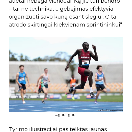
atletai nebėga vienodai. Ką jie turi bendro
– tai ne technika, o gebėjimas efektyviai
organizuoti savo kūną esant slėgiui. O tai
atrodo skirtingai kiekvienam sprintininkui“
#gout gout
Tyrimo iliustracijai pasitelktas jaunas