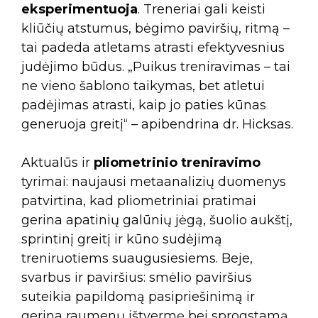
eksperimentuoja
. Treneriai gali keisti
kliūčių atstumus, bėgimo paviršių, ritmą –
tai padeda atletams atrasti efektyvesnius
judėjimo būdus. „Puikus treniravimas – tai
ne vieno šablono taikymas, bet atletui
padėjimas atrasti, kaip jo paties kūnas
generuoja greitį“ – apibendrina dr. Hicksas.
Aktualūs ir
pliometrinio treniravimo
tyrimai: naujausi metaanalizių duomenys
patvirtina, kad pliometriniai pratimai
gerina apatinių galūnių jėgą, šuolio aukštį,
sprintinį greitį ir kūno sudėjimą
treniruotiems suaugusiesiems. Beje,
svarbus ir paviršius: smėlio paviršius
suteikia papildomą pasipriešinimą ir
gerina raumenų ištvermę bei sprogstamą