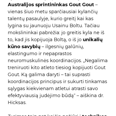
Australijos sprintininkas Gout Gout
–
vienas šiuo metu sparčiausiai kylančių
talentų pasaulyje, kurio greitį kai kas
lygina su jaunuoju Usainu Boltu. Tačiau
mokslininkai pabrėžia: jo greitis kyla ne iš
to, kad jis kopijuoja Boltą, o iš jo
unikalių
kūno savybių
– ilgesnių galūnių,
elastingumo ir nepaprastos
neuromuskulinės koordinacijos. „Negalima
treniruoti kito atleto tiesiog kopijuoti Gout
Gout. Ką galima daryti – tai suprasti
koordinacijos principus ir sukurti tinkamas
sąlygas kiekvienam atletui atrasti savo
efektyviausią judėjimo būdą“ – aiškina dr.
Hicksas.