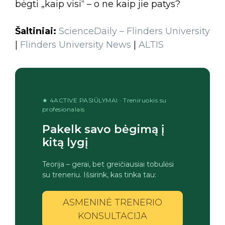
bėgti „kaip visi“ – o ne kaip jie patys?
Šaltiniai:
ScienceDaily – Flinders University
|
Flinders University News
|
ALTIS
★ 4ACTIVE PASIŪLYMAI · Treniruokis su
profesionalais
Pakelk savo bėgimą į
kitą lygį
Teorija – gerai, bet greičiausiai tobulėsi
su treneriu. Išsirink, kas tinka tau:
ASMENINĖ TRENERIO
KONSULTACIJA