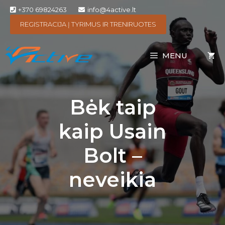
+370 69824263
info@4active.lt
REGISTRACIJA Į TYRIMUS IR TRENIRUOTES
MENU
Bėk taip
kaip Usain
Bolt –
neveikia