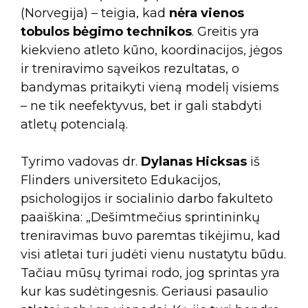
(Norvegija) – teigia, kad
nėra vienos
tobulos bėgimo technikos
. Greitis yra
kiekvieno atleto kūno, koordinacijos, jėgos
ir treniravimo sąveikos rezultatas, o
bandymas pritaikyti vieną modelį visiems
– ne tik neefektyvus, bet ir gali stabdyti
atletų potencialą.
Tyrimo vadovas dr.
Dylanas Hicksas
iš
Flinders universiteto Edukacijos,
psichologijos ir socialinio darbo fakulteto
paaiškina: „Dešimtmečius sprintininkų
treniravimas buvo paremtas tikėjimu, kad
visi atletai turi judėti vienu nustatytu būdu.
Tačiau mūsų tyrimai rodo, jog sprintas yra
kur kas sudėtingesnis. Geriausi pasaulio