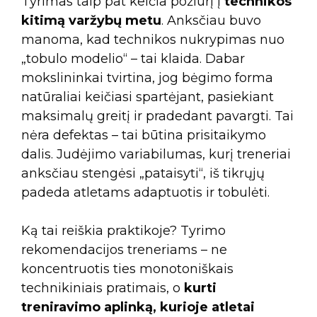
Tyrimas taip pat keičia požiūrį į
technikos
kitimą varžybų metu
. Anksčiau buvo
manoma, kad technikos nukrypimas nuo
„tobulo modelio“ – tai klaida. Dabar
mokslininkai tvirtina, jog bėgimo forma
natūraliai keičiasi spartėjant, pasiekiant
maksimalų greitį ir pradedant pavargti. Tai
nėra defektas – tai būtina prisitaikymo
dalis. Judėjimo variabilumas, kurį treneriai
anksčiau stengėsi „pataisyti“, iš tikrųjų
padeda atletams adaptuotis ir tobulėti.
Ką tai reiškia praktikoje? Tyrimo
rekomendacijos treneriams – ne
koncentruotis ties monotoniškais
technikiniais pratimais, o
kurti
treniravimo aplinką, kurioje atletai