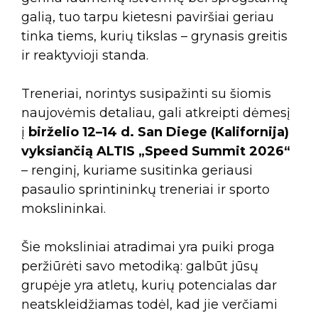
galią, tuo tarpu kietesni paviršiai geriau
tinka tiems, kurių tikslas – grynasis greitis
ir reaktyvioji standa.
Treneriai, norintys susipažinti su šiomis
naujovėmis detaliau, gali atkreipti dėmesį
į
birželio 12–14 d. San Diege (Kalifornija)
vyksiančią ALTIS „Speed Summit 2026“
– renginį, kuriame susitinka geriausi
pasaulio sprintininkų treneriai ir sporto
mokslininkai.
Šie moksliniai atradimai yra puiki proga
peržiūrėti savo metodiką: galbūt jūsų
grupėje yra atletų, kurių potencialas dar
neatskleidžiamas todėl, kad jie verčiami