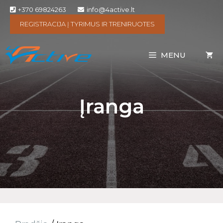
+370 69824263
info@4active.lt
REGISTRACIJA Į TYRIMUS IR TRENIRUOTES
MENU
Įranga