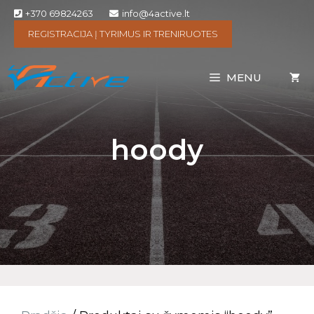
+370 69824263
info@4active.lt
REGISTRACIJA Į TYRIMUS IR TRENIRUOTES
MENU
hoody