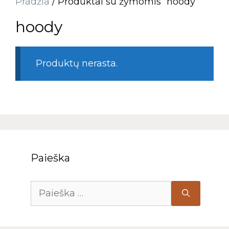
Pradžia
/ Produktai su žymomis “hoody”
hoody
Produktų nerasta.
Paieška