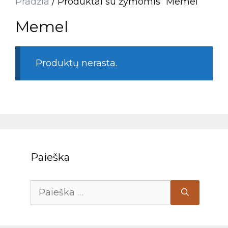
Pradžia
/ Produktai su žymomis “Memel”
Memel
Produktų nerasta.
Paieška