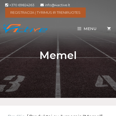
+370 69824263
info@4active.lt
REGISTRACIJA Į TYRIMUS IR TRENIRUOTES
MENU
Memel