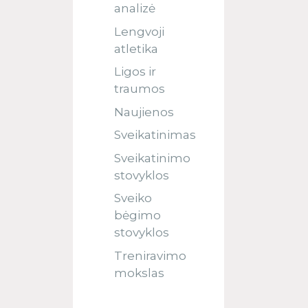
analizė
Lengvoji
atletika
Ligos ir
traumos
Naujienos
Sveikatinimas
Sveikatinimo
stovyklos
Sveiko
bėgimo
stovyklos
Treniravimo
mokslas