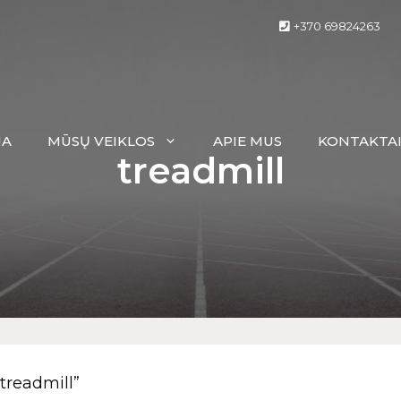
+370 69824263
JA
MŪSŲ VEIKLOS
APIE MUS
KONTAKTA
treadmill
treadmill”