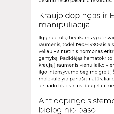
dešimtmečio pasaulio rekordus.
Kraujo dopingas ir
manipuliacija
Ilgų nuotolių bėgikams ypač sva
raumenis, todėl 1980–1990-aisiais
vėliau – sintetinis hormonas erit
gamybą. Padidėjęs hematokrito r
kraują į raumenis vienu laiko vien
ilgo intensyvumo bėgimo greitį.
molekulė yra panaši į natūralia
atsirado tik praėjus daugeliui m
Antidopingo sistemos
biologinio paso