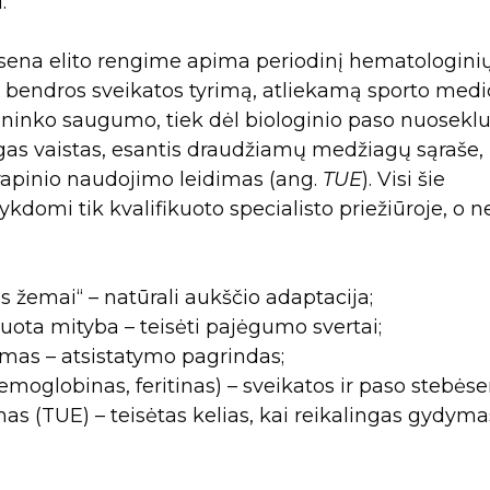
.
ėsena elito rengime apima periodinį hematologini
ir bendros sveikatos tyrimą, atliekamą sporto medi
rtininko saugumo, tiek dėl biologinio paso nuosekl
ingas vaistas, esantis draudžiamų medžiagų sąraše,
pinio naudojimo leidimas (ang.
TUE
). Visi šie
ykdomi tik kvalifikuoto specialisto priežiūroje, o n
s žemai“ – natūrali aukščio adaptacija;
izuota mityba – teisėti pajėgumo svertai;
mas – atsistatymo pagrindas;
emoglobinas, feritinas) – sveikatos ir paso stebėse
as (TUE) – teisėtas kelias, kai reikalingas gydyma