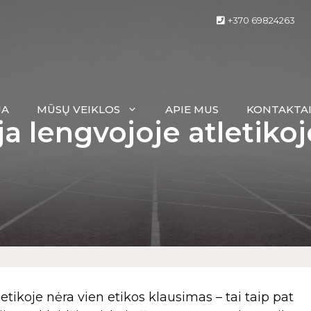
+370 69824263
JA
MŪSŲ VEIKLOS
APIE MUS
KONTAKTA
a lengvojoje atletikoj
tikoje nėra vien etikos klausimas – tai taip pat