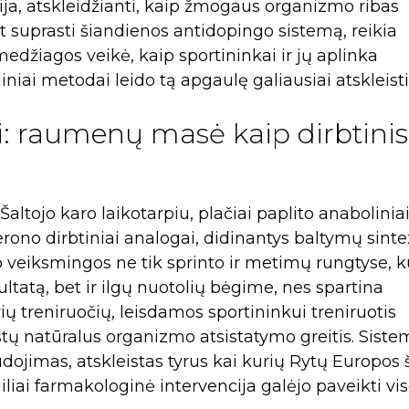
orija, atskleidžianti, kaip žmogaus organizmo ribas
nt suprasti šiandienos antidopingo sistemą, reikia
medžiagos veikė, kaip sportininkai ir jų aplinka
niai metodai leido tą apgaulę galiausiai atskleisti
ai: raumenų masė kaip dirbtinis
altojo karo laikotarpiu, plačiai paplito anaboliniai
erono dirbtiniai analogai, didinantys baltymų sint
veiksmingos ne tik sprinto ir metimų rungtyse, k
tatą, bet ir ilgų nuotolių bėgime, nes spartina
 treniruočių, leisdamos sportininkui treniruotis
istų natūralus organizmo atsistatymo greitis. Sistem
ojimas, atskleistas tyrus kai kurių Rytų Europos 
liai farmakologinė intervencija galėjo paveikti vi