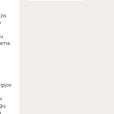
žis
o
iu
kama.
gijos
i
agų
ų