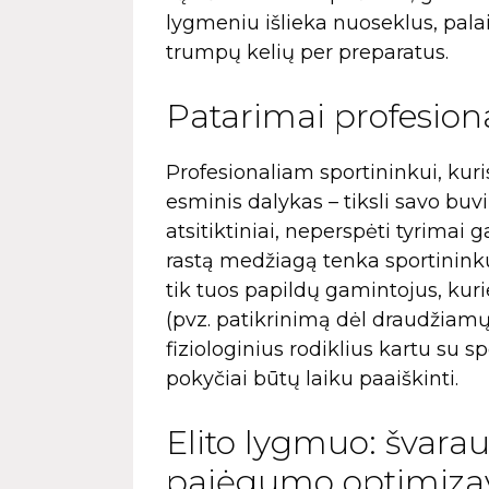
lygmeniu išlieka nuoseklus, pala
trumpų kelių per preparatus.
Patarimai profesion
Profesionaliam sportininkui, kuri
esminis dalykas – tiksli savo bu
atsitiktiniai, neperspėti tyrimai
rastą medžiagą tenka sportininkui
tik tuos papildų gamintojus, kuri
(pvz. patikrinimą dėl draudžiamų
fiziologinius rodiklius kartu su s
pokyčiai būtų laiku paaiškinti.
Elito lygmuo: švarau
pajėgumo optimiza