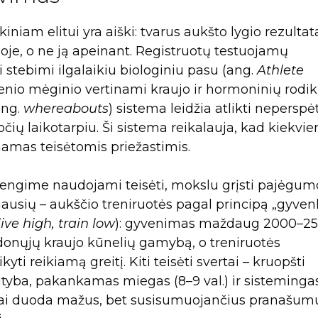
iniam elitui yra aiški: tvarus aukšto lygio rezultat
je, o ne ją apeinant. Registruotų testuojamų
i stebimi ilgalaikiu biologiniu pasu (ang.
Athlete
vienio mėginio vertinami kraujo ir hormoninių rodik
ang.
whereabouts
) sistema leidžia atlikti neperspė
očių laikotarpiu. Ši sistema reikalauja, kad kiekvi
namas teisėtomis priežastimis.
rengime naudojami teisėti, mokslu grįsti pajėgum
ausių – aukščio treniruotės pagal principą „gyven
live high, train low
): gyvenimas maždaug 2000–2
donųjų kraujo kūnelių gamybą, o treniruotės
ti reikiamą greitį. Kiti teisėti svertai – kruopšti
mityba, pakankamas miegas (8–9 val.) ir sisteminga
ai duoda mažus, bet susisumuojančius pranašumu