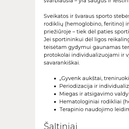
svarbiausia – yra saugūs ir leistini
Sveikatos ir švaraus sporto steb
rodiklių (hemoglobino, feritino) 
priežiūroje – tiek dėl paties spo
Jei sportininkui dėl ligos reikal
teisėtam gydymui gaunamas tera
protokolai individualizuojami ir v
savarankiškai.
„Gyvenk aukštai, treniruoki
Periodizacija ir individual
Miegas ir atsigavimo valdy
Hematologiniai rodikliai (h
Terapinio naudojimo leidim
Šaltiniai