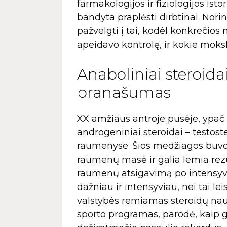
farmakologijos ir fiziologijos ist
bandyta praplėsti dirbtinai. Nori
pažvelgti į tai, kodėl konkrečios 
apeidavo kontrolę, ir kokie moksli
Anaboliniai steroid
pranašumas
XX amžiaus antroje pusėje, ypač Š
androgeniniai steroidai – testost
raumenyse. Šios medžiagos buvo 
raumenų masė ir galia lemia rezul
raumenų atsigavimą po intensyvių
dažniau ir intensyviau, nei tai le
valstybės remiamas steroidų naud
sporto programas, parodė, kaip gi