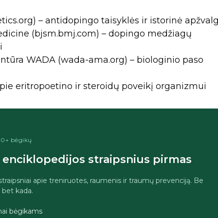
tics.org) – antidopingo taisyklės ir istorinė apžval
 Medicine (bjsm.bmj.com) – dopingo medžiagų
i
entūra WADA (wada-ama.org) – biologinio paso
pie eritropoetino ir steroidų poveikį organizmui
400+ bėgikų
enciklopedijos straipsnius pirmas
 straipsniai apie treniruotes, raumenis ir traumų prevenciją. Be
i bet kada.
imai bėgikams