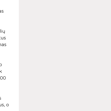
as
lių
tus
enas
o
k
500
s
s, o