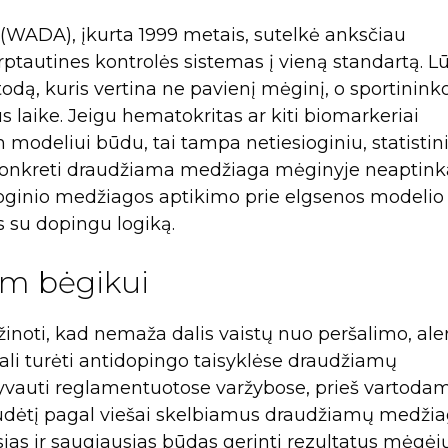
(WADA), įkurta 1999 metais, sutelkė anksčiau
ptautines kontrolės sistemas į vieną standartą. Lū
odą, kuris vertina ne pavienį mėginį, o sportinink
us laike. Jeigu hematokritas ar kiti biomarkeriai
 modeliui būdu, tai tampa netiesioginiu, statistin
i konkreti draudžiama medžiaga mėginyje neaptin
esioginio medžiagos aptikimo prie elgsenos modelio
s su dopingu logiką.
am bėgikui
inoti, kad nemaža dalis vaistų nuo peršalimo, aler
gali turėti antidopingo taisyklėse draudžiamų
lyvauti reglamentuotose varžybose, prieš vartodam
 sudėtį pagal viešai skelbiamus draudžiamų medži
ias ir saugiausias būdas gerinti rezultatus mėgėj