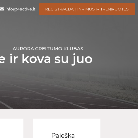
info@4active.lt
REGISTRACIJA Į TYRIMUS IR TRENIRUOTES
I
AURORA GREITUMO KLUBAS
e ir kova su juo
Paieška