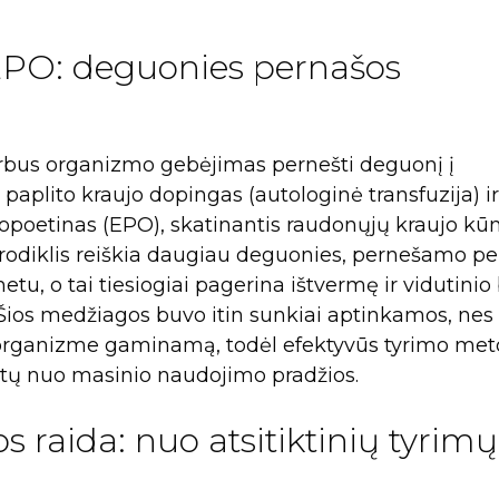
 EPO: deguonies pernašos
rbus organizmo gebėjimas pernešti deguonį į
 paplito kraujo dopingas (autologinė transfuzija) ir
ropoetinas (EPO), skatinantis raudonųjų kraujo kū
odiklis reiškia daugiau deguonies, pernešamo pe
etu, o tai tiesiogiai pagerina ištvermę ir vidutinio
 Šios medžiagos buvo itin sunkiai aptinkamos, ne
i organizme gaminamą, todėl efektyvūs tyrimo met
etų nuo masinio naudojimo pradžios.
 raida: nuo atsitiktinių tyrimų 