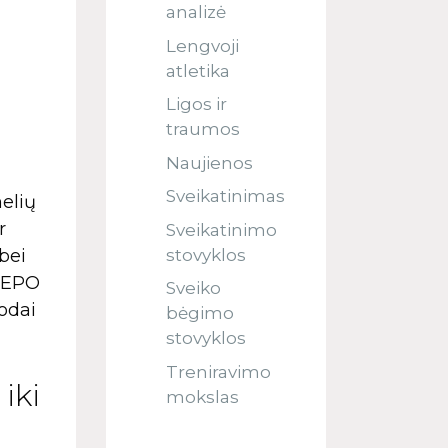
analizė
Lengvoji
atletika
Ligos ir
traumos
Naujienos
Sveikatinimas
nelių
r
Sveikatinimo
stovyklos
 bei
s EPO
Sveiko
odai
bėgimo
stovyklos
Treniravimo
iki
mokslas