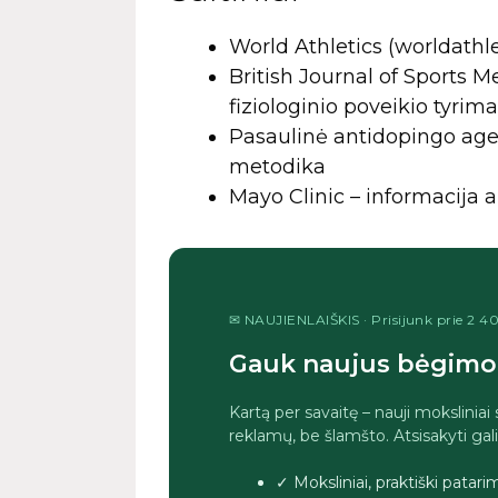
World Athletics (worldathle
British Journal of Sports
fiziologinio poveikio tyrima
Pasaulinė antidopingo ag
metodika
Mayo Clinic – informacija a
✉ NAUJIENLAIŠKIS · Prisijunk prie 2 
Gauk naujus bėgimo 
Kartą per savaitę – nauji moksliniai
reklamų, be šlamšto. Atsisakyti gal
✓ Moksliniai, praktiški patar