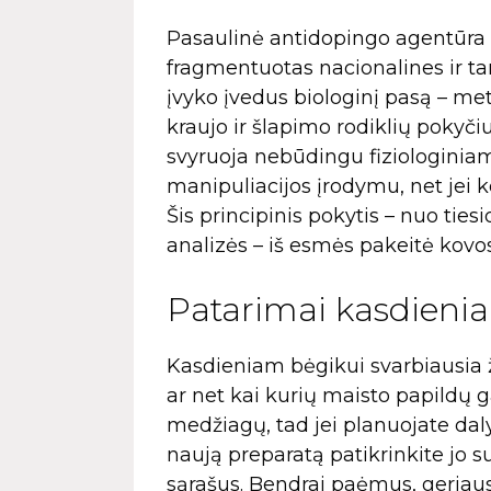
Pasaulinė antidopingo agentūra 
fragmentuotas nacionalines ir tar
įvyko įvedus biologinį pasą – met
kraujo ir šlapimo rodiklių pokyči
svyruoja nebūdingu fiziologiniam
manipuliacijos įrodymu, net je
Šis principinis pokytis – nuo ti
analizės – iš esmės pakeitė kovo
Patarimai kasdieni
Kasdieniam bėgikui svarbiausia ž
ar net kai kurių maisto papildų 
medžiagų, tad jei planuojate da
naują preparatą patikrinkite jo
sąrašus. Bendrai paėmus, geriaus