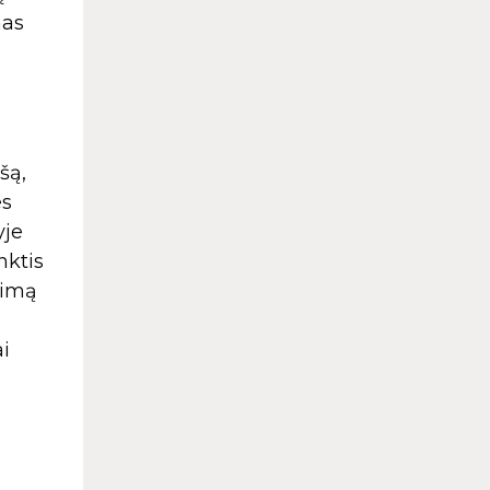
mas
šą,
es
yje
nktis
vimą
ai