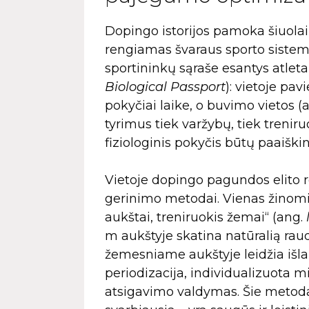
Dopingo istorijos pamoka šiuolaik
rengiamas švaraus sporto sistemo
sportininkų sąraše esantys atleta
Biological Passport
): vietoje pa
pokyčiai laike, o buvimo vietos (
tyrimus tiek varžybų, tiek treniru
fiziologinis pokyčis būtų paaiški
Vietoje dopingo pagundos elito 
gerinimo metodai. Vienas žinomi
aukštai, treniruokis žemai“ (ang.
m aukštyje skatina natūralią rau
žemesniame aukštyje leidžia išlaiky
periodizacija, individualizuota 
atsigavimo valdymas. Šie metod