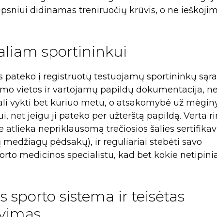
ipsniui didinamas treniruočių krūvis, o ne ieškoji
aliam sportininkui
s pateko į registruotų testuojamų sportininkų sąra
vimo vietos ir vartojamų papildų dokumentacija, n
 gali vykti bet kuriuo metu, o atsakomybė už mėgin
, net jeigu ji pateko per užterštą papildą. Verta ri
e atlieka nepriklausomą trečiosios šalies sertifika
 medžiagų pėdsakų), ir reguliariai stebėti savo
porto medicinos specialistu, kad bet kokie netipini
s sporto sistema ir teisėtas
vimas