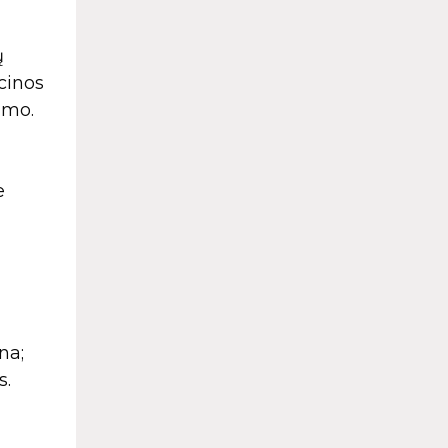
ų
cinos
umo.
e
na;
s.