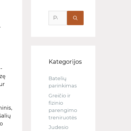
.
Kategorijos
-
ezę
Batelių
ur
parinkimas
Greičio ir
fizinio
inis,
parengimo
šalių
treniruotės
so
Judesio