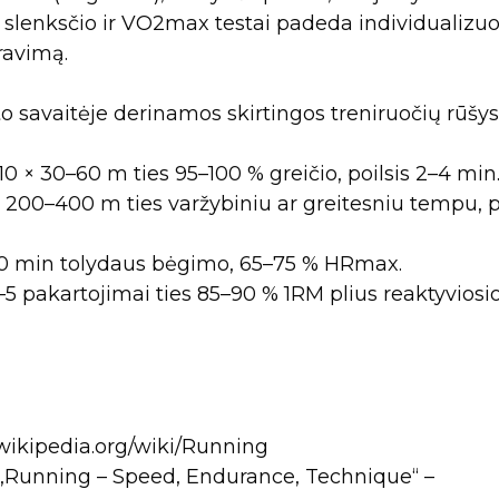
o slenksčio ir VO2max testai padeda individualizuo
iravimą.
to savaitėje derinamos skirtingos treniruočių rūšys
–10 × 30–60 m ties 95–100 % greičio, poilsis 2–4 min
 200–400 m ties varžybiniu ar greitesniu tempu, p
20 min tolydaus bėgimo, 65–75 % HRmax.
3–5 pakartojimai ties 85–90 % 1RM plius reaktyviosi
wikipedia.org/wiki/Running
 „Running – Speed, Endurance, Technique“ –