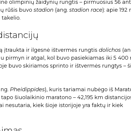
nė olimpinių žaidynių rungtis – pirmuosius 56 ant
bų rūšis buvo
stadion
(ang.
stadion race
): apie 192
 takelio.
distancijų
ą įtraukta ir ilgesnė ištvermės rungtis
dolichos
(an
liu pirmyn ir atgal, kol buvo pasiekiamas iki 5 400
oje buvo skiriamos sprinto ir ištvermės rungtys – š
ang.
Pheidippides
), kuris tariamai nubėgo iš Marat
 tapo šiuolaikinio maratono – 42,195 km distancijo
 nesutaria, kiek šioje istorijoje yra faktų ir kiek
mimas