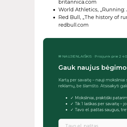
britannica.com
World Athletics, „Running: 
Red Bull, „The history of r
redbull.com
✉ NAUJIENLAIŠKIS · Prisijunk prie 2 
Gauk naujus bėgimo 
Kartą per savaitę – nauji moksliniai
reklamų, be šlamšto. Atsisakyti gal
✓ Moksliniai, praktiški patar
✓ Tik 1 laiškas per savaitę – 
✓ Tavo el. paštas saugus, 