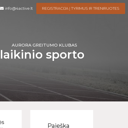
info@4active.lt
REGISTRACIJA Į TYRIMUS IR TRENIRUOTES
I
AURORA GREITUMO KLUBAS
laikinio sporto
ės
Paieška