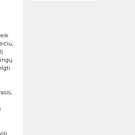
veik
ičiu,
lį
tingų
lgti
asis,
u
vio