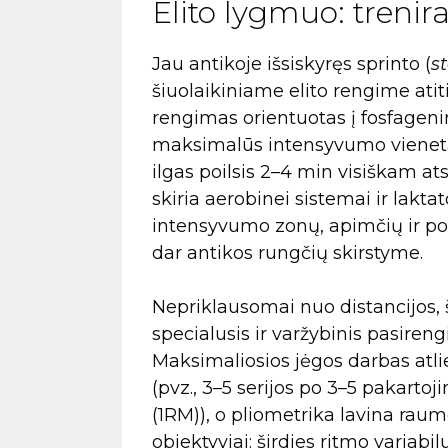
Elito lygmuo: trenir
Jau antikoje išsiskyręs sprinto (
s
šiuolaikiniame elito rengime atit
rengimas orientuotas į fosfageni
maksimalūs intensyvumo vienetai
ilgas poilsis 2–4 min visiškam ats
skiria aerobinei sistemai ir laktat
intensyvumo zonų, apimčių ir poil
dar antikos rungčių skirstyme.
Nepriklausomai nuo distancijos, š
specialusis ir varžybinis pasiren
Maksimaliosios jėgos darbas atli
(pvz., 3–5 serijos po 3–5 pakar
(1RM)), o pliometrika lavina ra
objektyviai: širdies ritmo variab