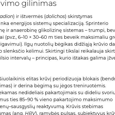
avimo gilinimas
tadion
) ir ištvermės (
dolichos
) skirstymas
inka energijos sistemų specializaciją. Sprinterio
nę ir anaerobinę glikolizinę sistemas – trumpi, be
 (pvz., 6–10 × 30–60 m ties beveik maksimaliu gre
igavimui). Ilgų nuotolių bėgikas didžiąją krūvio da
o slenksčio kėlimui. Skirtingi tikslai reikalauja skir
sio intervalų – principas, kurio ištakas galima įžve
iuolaikinis elitas krūvį periodizuoja blokais (bendr
gimas) ir derina bėgimą su jėgos treniruotėmis.
ekamas nedideliais pakartojimais su dideliu svori
tojimus ties 85–90 % vieno pakartojimo maksimumo
umenų–sausgyslių reaktyvumą. Krūvis stebimas
ilumas (ang.
HRV
), ramybės pulsas, subjektyvus krū