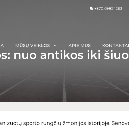
+370 69824263
JA
MŪSŲ VEIKLOS
APIE MUS
KONTAKTA
: nuo antikos iki šiuo
nizuotų sporto rungčių žmonijos istorijoje. Senov