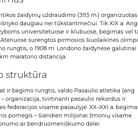
ntikos žaidynių uždraudimo (393 m.) organizuotas
šnyko daugiau nei tūkstantmečiui. Tik XIX a. Angl
žyboms universitetuose ir klubuose, bėgimas vėl 
 Atėnuose surengtos pirmosios šiuolaikinės olimp
o rungtis, o 1908 m. Londono žaidynėse galutinai
5 km maratono distancija.
 struktūra
at ir bėgimo rungtis, valdo Pasaulio atletika (ang.
 – organizacija, tvirtinanti pasaulio rekordus ir
inės federacijos visame pasaulyje. XX–XXI a. bėgimas
asinis pomėgis – šiandien milijonai žmonių visame
alonumo ar bendruomeniškumo dėlei.