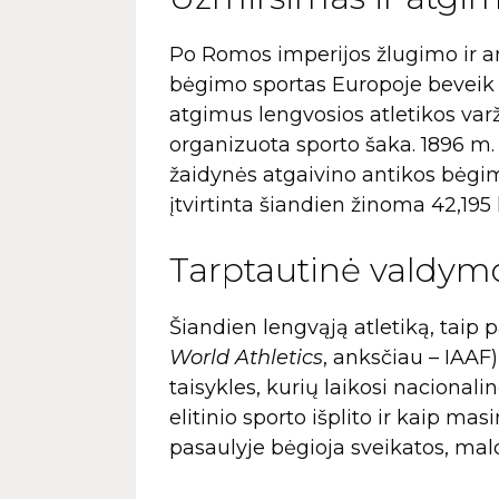
Po Romos imperijos žlugimo ir a
bėgimo sportas Europoje beveik i
atgimus lengvosios atletikos var
organizuota sporto šaka. 1896 m.
žaidynės atgaivino antikos bėgim
įtvirtinta šiandien žinoma 42,19
Tarptautinė valdymo
Šiandien lengvąją atletiką, taip p
World Athletics
, anksčiau – IAAF)
taisykles, kurių laikosi nacional
elitinio sporto išplito ir kaip m
pasaulyje bėgioja sveikatos, m