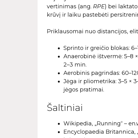
vertinimas (ang.
RPE
) bei laktat
krūvį ir laiku pastebėti persitren
Priklausomai nuo distancijos, eli
Sprinto ir greičio blokas: 6
Anaerobinė ištvermė: 5–8 ×
2–3 min.
Aerobinis pagrindas: 60–1
Jėga ir pliometrika: 3–5 × 
jėgos pratimai.
Šaltiniai
Wikipedia, „Running“ – en.
Encyclopaedia Britannica,