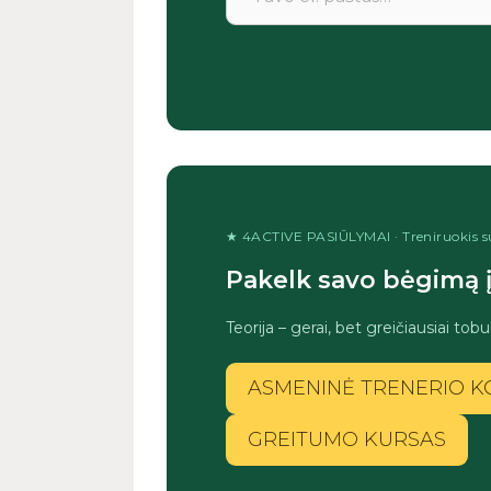
★ 4ACTIVE PASIŪLYMAI · Treniruokis su
Pakelk savo bėgimą į 
Teorija – gerai, bet greičiausiai tobul
ASMENINĖ TRENERIO K
GREITUMO KURSAS