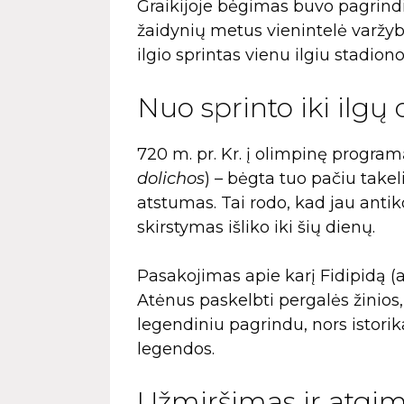
Graikijoje bėgimas buvo pagrindi
žaidynių metus vienintelė varžy
ilgio sprintas vienu ilgiu stadiono
Nuo sprinto iki ilgų 
720 m. pr. Kr. į olimpinę program
dolichos
) – bėgta tuo pačiu take
atstumas. Tai rodo, kad jau antik
skirstymas išliko iki šių dienų.
Pasakojimas apie karį Fidipidą (
Atėnus paskelbti pergalės žinios,
legendiniu pagrindu, nors istorikai
legendos.
Užmiršimas ir atgi