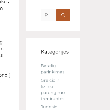
ikos
 m
g.
 m
Kategorijos
is
Batelių
parinkimas
ono į
Greičio ir
s –
fizinio
parengimo
treniruotės
Judesio