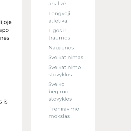
analizė
Lengvoji
atletika
ijoje
tapo
Ligos ir
inės
traumos
Naujienos
Sveikatinimas
Sveikatinimo
stovyklos
Sveiko
bėgimo
stovyklos
 iš
Treniravimo
mokslas