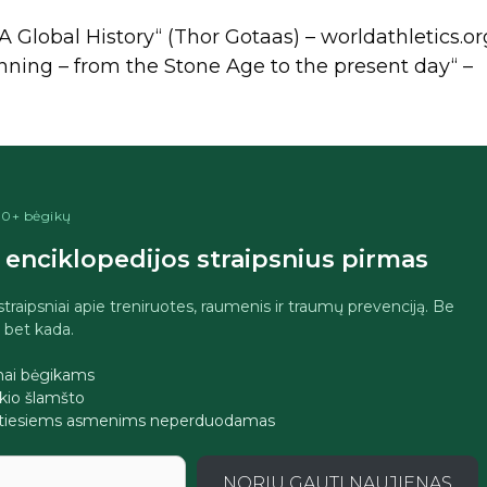
A Global History“ (Thor Gotaas) – worldathletics.or
unning – from the Stone Age to the present day“ –
400+ bėgikų
enciklopedijos straipsnius pirmas
 straipsniai apie treniruotes, raumenis ir traumų prevenciją. Be
i bet kada.
imai bėgikams
jokio šlamšto
tretiesiems asmenims neperduodamas
NORIU GAUTI NAUJIENAS