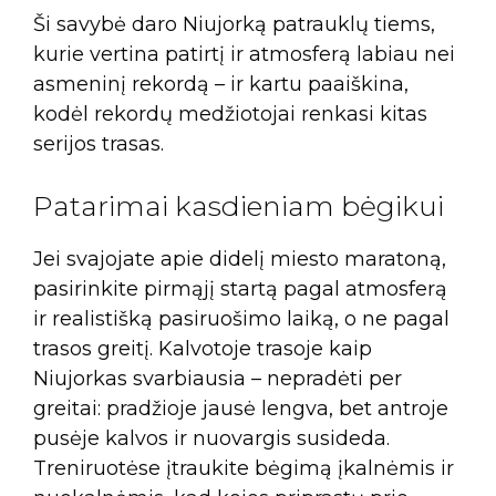
Ši savybė daro Niujorką patrauklų tiems,
kurie vertina patirtį ir atmosferą labiau nei
asmeninį rekordą – ir kartu paaiškina,
kodėl rekordų medžiotojai renkasi kitas
serijos trasas.
Patarimai kasdieniam bėgikui
Jei svajojate apie didelį miesto maratoną,
pasirinkite pirmąjį startą pagal atmosferą
ir realistišką pasiruošimo laiką, o ne pagal
trasos greitį. Kalvotoje trasoje kaip
Niujorkas svarbiausia – nepradėti per
greitai: pradžioje jausė lengva, bet antroje
pusėje kalvos ir nuovargis susideda.
Treniruotėse įtraukite bėgimą įkalnėmis ir