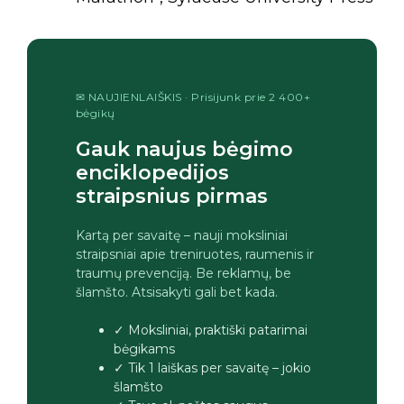
✉ NAUJIENLAIŠKIS · Prisijunk prie 2 400+
bėgikų
Gauk naujus bėgimo
enciklopedijos
straipsnius pirmas
Kartą per savaitę – nauji moksliniai
straipsniai apie treniruotes, raumenis ir
traumų prevenciją. Be reklamų, be
šlamšto. Atsisakyti gali bet kada.
✓ Moksliniai, praktiški patarimai
bėgikams
✓ Tik 1 laiškas per savaitę – jokio
šlamšto