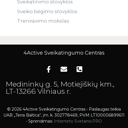
Sveikatinimo stovyklos
Sveiko bėgimo stovyklos
Treniravimo mokslas
4Active Sveikatingumo Centras
Medininkų g. 5, Motiejiškių km.,
LT-13266 Vilniaus r.
© 2026 4Active Sveikatingumo Centras • Paslaugas teikia
UAB „Terra Baltica“, įm. k. 302778469, PVM LT100006899611
• Sprendimas:
Interneto Svetainė.PRO