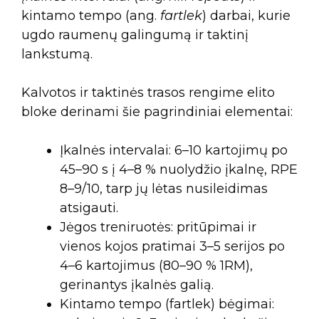
kintamo tempo (ang.
fartlek
) darbai, kurie
ugdo raumenų galingumą ir taktinį
lankstumą.
Kalvotos ir taktinės trasos rengime elito
bloke derinami šie pagrindiniai elementai:
Įkalnės intervalai: 6–10 kartojimų po
45–90 s į 4–8 % nuolydžio įkalnę, RPE
8–9/10, tarp jų lėtas nusileidimas
atsigauti.
Jėgos treniruotės: pritūpimai ir
vienos kojos pratimai 3–5 serijos po
4–6 kartojimus (80–90 % 1RM),
gerinantys įkalnės galią.
Kintamo tempo (fartlek) bėgimai: