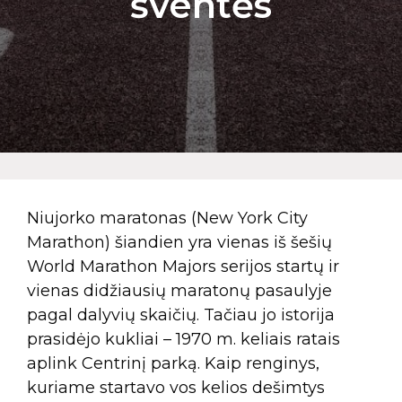
šventės
Niujorko maratonas (New York City
Marathon) šiandien yra vienas iš šešių
World Marathon Majors serijos startų ir
vienas didžiausių maratonų pasaulyje
pagal dalyvių skaičių. Tačiau jo istorija
prasidėjo kukliai – 1970 m. keliais ratais
aplink Centrinį parką. Kaip renginys,
kuriame startavo vos kelios dešimtys