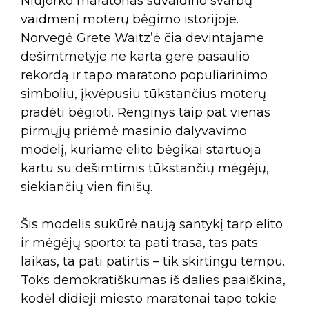
Niujorko maratonas suvaidino svarbų
vaidmenį moterų bėgimo istorijoje.
Norvegė Grete Waitz’ė čia devintajame
dešimtmetyje ne kartą gerė pasaulio
rekordą ir tapo maratono populiarinimo
simboliu, įkvėpusiu tūkstančius moterų
pradėti bėgioti. Renginys taip pat vienas
pirmųjų priėmė masinio dalyvavimo
modelį, kuriame elito bėgikai startuoja
kartu su dešimtimis tūkstančių mėgėjų,
siekiančių vien finišų.
Šis modelis sukūrė naują santykį tarp elito
ir mėgėjų sporto: ta pati trasa, tas pats
laikas, ta pati patirtis – tik skirtingu tempu.
Toks demokratiškumas iš dalies paaiškina,
kodėl didieji miesto maratonai tapo tokie