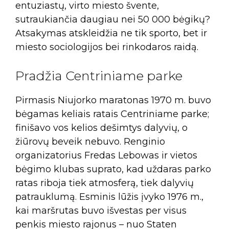
entuziastų, virto miesto švente,
sutraukiančia daugiau nei 50 000 bėgikų?
Atsakymas atskleidžia ne tik sporto, bet ir
miesto sociologijos bei rinkodaros raidą.
Pradžia Centriniame parke
Pirmasis Niujorko maratonas 1970 m. buvo
bėgamas keliais ratais Centriniame parke;
finišavo vos kelios dešimtys dalyvių, o
žiūrovų beveik nebuvo. Renginio
organizatorius Fredas Lebowas ir vietos
bėgimo klubas suprato, kad uždaras parko
ratas riboja tiek atmosferą, tiek dalyvių
patrauklumą. Esminis lūžis įvyko 1976 m.,
kai maršrutas buvo išvestas per visus
penkis miesto rajonus – nuo Staten