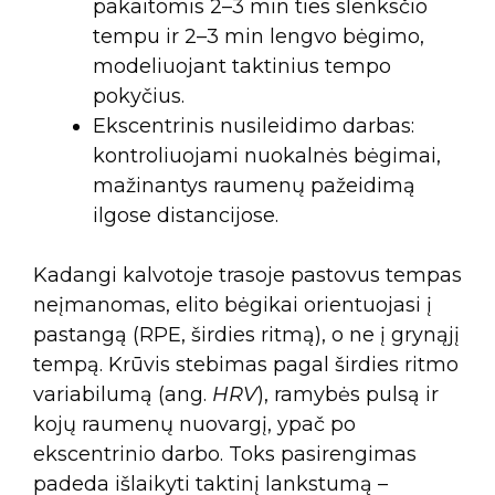
pakaitomis 2–3 min ties slenksčio
tempu ir 2–3 min lengvo bėgimo,
modeliuojant taktinius tempo
pokyčius.
Ekscentrinis nusileidimo darbas:
kontroliuojami nuokalnės bėgimai,
mažinantys raumenų pažeidimą
ilgose distancijose.
Kadangi kalvotoje trasoje pastovus tempas
neįmanomas, elito bėgikai orientuojasi į
pastangą (RPE, širdies ritmą), o ne į grynąjį
tempą. Krūvis stebimas pagal širdies ritmo
variabilumą (ang.
HRV
), ramybės pulsą ir
kojų raumenų nuovargį, ypač po
ekscentrinio darbo. Toks pasirengimas
padeda išlaikyti taktinį lankstumą –