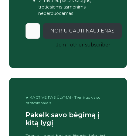
✓ Tavo el. paštas saugus,
tretiesiems asmenims
neperduodamas
NORIU GAUTI NAUJIENAS
Join 1 other subscriber
★ 4ACTIVE PASIŪLYMAI · Treniruokis su
profesionalais
Pakelk savo bėgimą į
kitą lygį
Teorija – gerai, bet greičiausiai tobulėsi