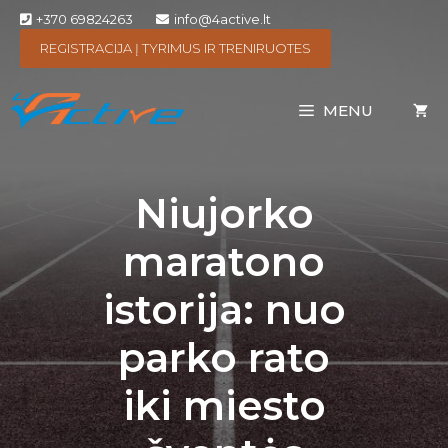
+370 69824263
info@4active.lt
REGISTRACIJA Į TYRIMUS IR TRENIRUOTES
MENU
Niujorko
maratono
istorija: nuo
parko rato
iki miesto