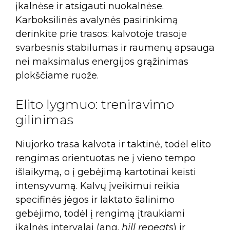
įkalnėse ir atsigauti nuokalnėse.
Karboksilinės avalynės pasirinkimą
derinkite prie trasos: kalvotoje trasoje
svarbesnis stabilumas ir raumenų apsauga
nei maksimalus energijos grąžinimas
plokščiame ruože.
Elito lygmuo: treniravimo
gilinimas
Niujorko trasa kalvota ir taktinė, todėl elito
rengimas orientuotas ne į vieno tempo
išlaikymą, o į gebėjimą kartotinai keisti
intensyvumą. Kalvų įveikimui reikia
specifinės jėgos ir laktato šalinimo
gebėjimo, todėl į rengimą įtraukiami
įkalnės intervalai (ang.
hill repeats
) ir