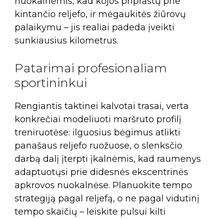
nuokalnėmis, kad kojos priprastų prie
kintančio reljefo, ir mėgaukitės žiūrovų
palaikymu – jis realiai padeda įveikti
sunkiausius kilometrus.
Patarimai profesionaliam
sportininkui
Rengiantis taktinei kalvotai trasai, verta
konkrečiai modeliuoti maršruto profilį
treniruotėse: ilguosius bėgimus atlikti
panašaus reljefo ruožuose, o slenksčio
darbą dalį įterpti įkalnėmis, kad raumenys
adaptuotųsi prie didesnės ekscentrinės
apkrovos nuokalnėse. Planuokite tempo
strategiją pagal reljefą, o ne pagal vidutinį
tempo skaičių – leiskite pulsui kilti