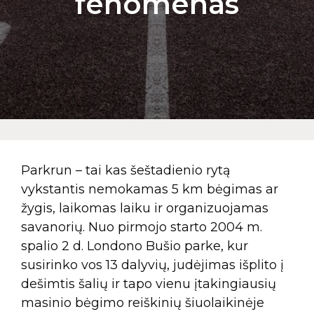
fenomenas
Parkrun – tai kas šeštadienio rytą
vykstantis nemokamas 5 km bėgimas ar
žygis, laikomas laiku ir organizuojamas
savanorių. Nuo pirmojo starto 2004 m.
spalio 2 d. Londono Bušio parke, kur
susirinko vos 13 dalyvių, judėjimas išplito į
dešimtis šalių ir tapo vienu įtakingiausių
masinio bėgimo reiškinių šiuolaikinėje