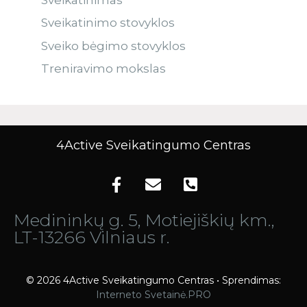
Sveikatinimo stovyklos
Sveiko bėgimo stovyklos
Treniravimo mokslas
4Active Sveikatingumo Centras
Medininkų g. 5, Motiejiškių km.,
LT-13266 Vilniaus r.
© 2026 4Active Sveikatingumo Centras • Sprendimas:
Interneto Svetainė.PRO