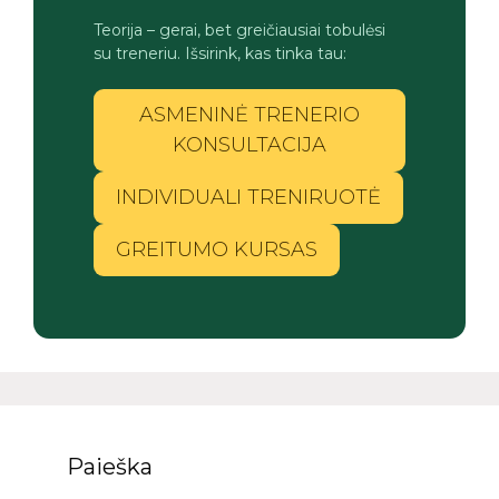
Teorija – gerai, bet greičiausiai tobulėsi
su treneriu. Išsirink, kas tinka tau:
ASMENINĖ TRENERIO
KONSULTACIJA
INDIVIDUALI TRENIRUOTĖ
GREITUMO KURSAS
Paieška