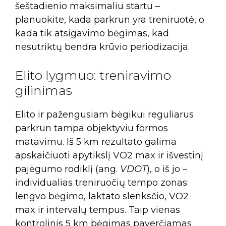
šeštadienio maksimaliu startu –
planuokite, kada parkrun yra treniruotė, o
kada tik atsigavimo bėgimas, kad
nesutriktų bendra krūvio periodizacija.
Elito lygmuo: treniravimo
gilinimas
Elito ir pažengusiam bėgikui reguliarus
parkrun tampa objektyviu formos
matavimu. Iš 5 km rezultato galima
apskaičiuoti apytikslį VO2 max ir išvestinį
pajėgumo rodiklį (ang.
VDOT
), o iš jo –
individualias treniruočių tempo zonas:
lengvo bėgimo, laktato slenksčio, VO2
max ir intervalų tempus. Taip vienas
kontrolinis 5 km bėgimas paverčiamas