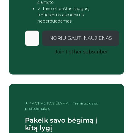
šlamšto
✓ Tavo el. paštas saugus,
tretiesiems asmenims
neperduodamas
NORIU GAUTI NAUJIENAS
Join 1 other subscriber
★ 4ACTIVE PASIŪLYMAI · Treniruokis su
profesionalais
Pakelk savo bėgimą į
kitą lygį