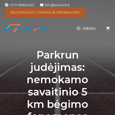
+370 69824263
info@4active.lt
REGISTRACIJA Į TYRIMUS IR TRENIRUOTES
MENU
Parkrun
judėjimas:
nemokamo
savaitinio 5
km bėgimo