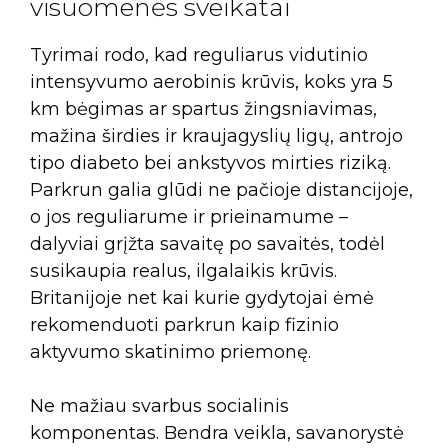
visuomenės sveikatai
Tyrimai rodo, kad reguliarus vidutinio
intensyvumo aerobinis krūvis, koks yra 5
km bėgimas ar spartus žingsniavimas,
mažina širdies ir kraujagyslių ligų, antrojo
tipo diabeto bei ankstyvos mirties riziką.
Parkrun galia glūdi ne pačioje distancijoje,
o jos reguliarume ir prieinamume –
dalyviai grįžta savaitę po savaitės, todėl
susikaupia realus, ilgalaikis krūvis.
Britanijoje net kai kurie gydytojai ėmė
rekomenduoti parkrun kaip fizinio
aktyvumo skatinimo priemonę.
Ne mažiau svarbus socialinis
komponentas. Bendra veikla, savanorystė