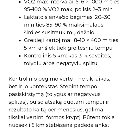
VO2 max intervalai: 5–6 × 1000 m ties
95–100 % VO2 max, poilsis 2–3 min
Laktato slenksčio bėgimas: 20–30
min ties 85–90 % maksimalaus
širdies susitraukimų dažnio
Greitieji kartojimai: 8–10 × 400 m ties
5 km ar šiek tiek greitesniu tempu
Kontrolinis 5 km: kas 3–4 savaites,
tolygiu arba negatyviu splitu
Kontrolinio bėgimo vertė – ne tik laikas,
bet ir jo kontekstas. Stebint tempo
pasiskirstymą (tolygus ar negatyvus
splitas), pulso atsaką duotam tempui ir
rezultato kaitą per mėnesius, galima
tiksliai vertinti formos kryptį. Būtent tokia
nuosekli 5 km stebėsena padeda anksti