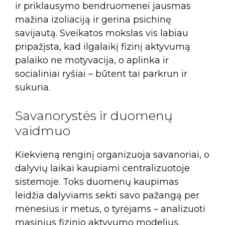
ir priklausymo bendruomenei jausmas
mažina izoliaciją ir gerina psichinę
savijautą. Sveikatos mokslas vis labiau
pripažįsta, kad ilgalaikį fizinį aktyvumą
palaiko ne motyvacija, o aplinka ir
socialiniai ryšiai – būtent tai parkrun ir
sukuria.
Savanorystės ir duomenų
vaidmuo
Kiekvieną renginį organizuoja savanoriai, o
dalyvių laikai kaupiami centralizuotoje
sistemoje. Toks duomenų kaupimas
leidžia dalyviams sekti savo pažangą per
mėnesius ir metus, o tyrėjams – analizuoti
masinius fizinio aktyvumo modelius.