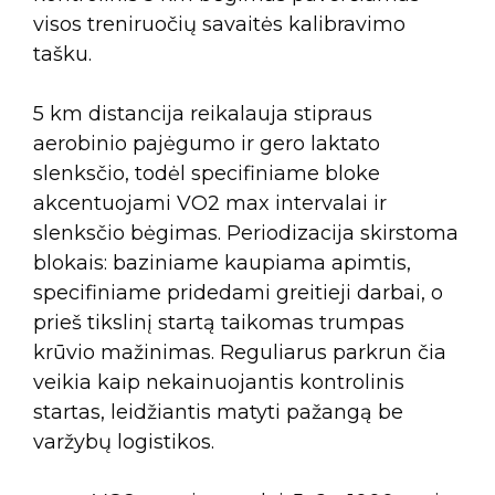
visos treniruočių savaitės kalibravimo
tašku.
5 km distancija reikalauja stipraus
aerobinio pajėgumo ir gero laktato
slenksčio, todėl specifiniame bloke
akcentuojami VO2 max intervalai ir
slenksčio bėgimas. Periodizacija skirstoma
blokais: baziniame kaupiama apimtis,
specifiniame pridedami greitieji darbai, o
prieš tikslinį startą taikomas trumpas
krūvio mažinimas. Reguliarus parkrun čia
veikia kaip nekainuojantis kontrolinis
startas, leidžiantis matyti pažangą be
varžybų logistikos.