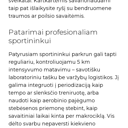
sveikatai. Kartkartėmis savanoriaudami
taip pat išlaikysite ryšį su bendruomene
traumos ar poilsio savaitėmis.
Patarimai profesionaliam
sportininkui
Patyrusiam sportininkui parkrun gali tapti
reguliariu, kontroliuojamu 5 km
intensyvumo matavimu – savotišku
laboratoriniu tašku be varžybų logistikos. Jį
galima integruoti į periodizaciją kaip
tempo ar slenksčio treniruotę, arba
naudoti kaip aerobinio pajėgumo
stebėsenos priemonę stebint, kaip
savaitiniai laikai kinta per makrociklą. Vis
dėlto svarbu nepaversti kiekvieno