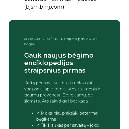
(bjsm.bmj.com)
✉ NAUJIENLAIŠKIS · Prisijunk prie 2 400+
bėgikų
Gauk naujus bėgimo
enciklopedijos
straipsnius pirmas
Kartą per savaitę – nauji moksliniai
straipsniai apie treniruotes, raumenis ir
traumų prevenciją. Be reklamų, be
šlamšto. Atsisakyti gali bet kada.
✓ Moksliniai, praktiški patarimai
bėgikams
✓ Tik 1 laiškas per savaitę – jokio