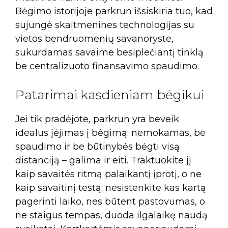
Bėgimo istorijoje parkrun išsiskiria tuo, kad
sujungė skaitmenines technologijas su
vietos bendruomenių savanoryste,
sukurdamas savaime besiplečiantį tinklą
be centralizuoto finansavimo spaudimo.
Patarimai kasdieniam bėgikui
Jei tik pradėjote, parkrun yra beveik
idealus įėjimas į bėgimą: nemokamas, be
spaudimo ir be būtinybės bėgti visą
distanciją – galima ir eiti. Traktuokite jį
kaip savaitės ritmą palaikantį įprotį, o ne
kaip savaitinį testą; nesistenkite kas kartą
pagerinti laiko, nes būtent pastovumas, o
ne staigus tempas, duoda ilgalaikę naudą