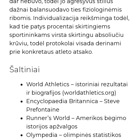
dar nebuvo, todėl jo agresyvus stilius
dažnai balansuodavo ties fiziologinėmis
ribomis. Individualizacija reikšminga todėl,
kad tie patys procentai skirtingiems
sportininkams virsta skirtingu absoliučiu
krūviu, todėl protokolai visada derinami
prie konkretaus atleto atsako.
Šaltiniai
World Athletics – istoriniai rezultatai
ir biografijos (worldathletics.org)
Encyclopaedia Britannica – Steve
Prefontaine
Runner’s World – Amerikos bėgimo
istorijos apžvalgos
Olympedia – olimpinės statistikos