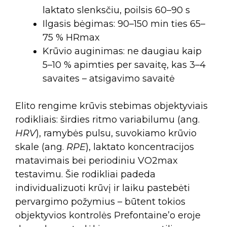
laktato slenksčiu, poilsis 60–90 s
Ilgasis bėgimas: 90–150 min ties 65–
75 % HRmax
Krūvio auginimas: ne daugiau kaip
5–10 % apimties per savaitę, kas 3–4
savaites – atsigavimo savaitė
Elito rengime krūvis stebimas objektyviais
rodikliais: širdies ritmo variabilumu (ang.
HRV
), ramybės pulsu, suvokiamo krūvio
skale (ang.
RPE
), laktato koncentracijos
matavimais bei periodiniu VO2max
testavimu. Šie rodikliai padeda
individualizuoti krūvį ir laiku pastebėti
pervargimo požymius – būtent tokios
objektyvios kontrolės Prefontaine’o eroje