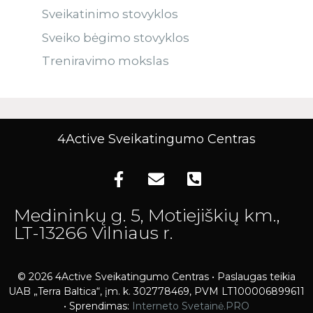
Sveikatinimo stovyklos
Sveiko bėgimo stovyklos
Treniravimo mokslas
4Active Sveikatingumo Centras
Medininkų g. 5, Motiejiškių km.,
LT-13266 Vilniaus r.
© 2026 4Active Sveikatingumo Centras • Paslaugas teikia
UAB „Terra Baltica“, įm. k. 302778469, PVM LT100006899611
• Sprendimas:
Interneto Svetainė.PRO