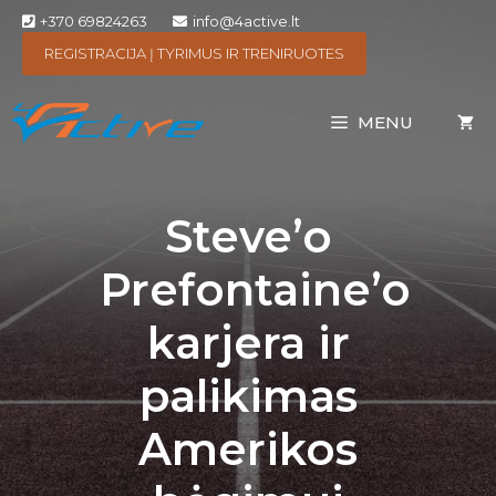
+370 69824263
info@4active.lt
REGISTRACIJA Į TYRIMUS IR TRENIRUOTES
MENU
Steve’o
Prefontaine’o
karjera ir
palikimas
Amerikos