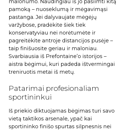
malonumo. Naudingiau iš jo pasiimti kitą
pamoką – nuoseklumą ir mėgavimąsi
pastanga. Jei dalyvaujate mėgėjų
varžybose, pradėkite šiek tiek
konservatyviau nei norėtumėte ir
pagreitėkite antroje distancijos pusėje –
taip finišuosite geriau ir maloniau.
Svarbiausia iš Prefontaine’o istorijos –
aistra bėgimui, kuri padeda ištvermingai
treniruotis metai iš metų.
Patarimai profesionaliam
sportininkui
Iš priekio diktuojamas bėgimas turi savo
vietą taktikos arsenale, ypač kai
sportininko finišo spurtas silpnesnis nei