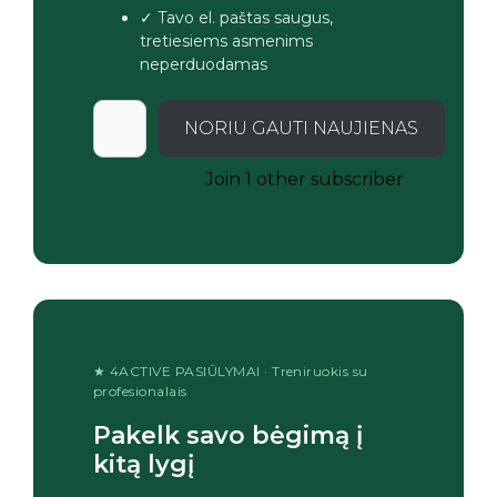
✓ Tavo el. paštas saugus,
tretiesiems asmenims
neperduodamas
NORIU GAUTI NAUJIENAS
Join 1 other subscriber
★ 4ACTIVE PASIŪLYMAI · Treniruokis su
profesionalais
Pakelk savo bėgimą į
kitą lygį