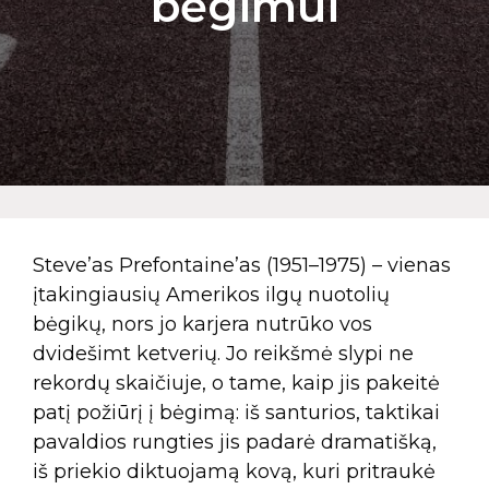
bėgimui
Steve’as Prefontaine’as (1951–1975) – vienas
įtakingiausių Amerikos ilgų nuotolių
bėgikų, nors jo karjera nutrūko vos
dvidešimt ketverių. Jo reikšmė slypi ne
rekordų skaičiuje, o tame, kaip jis pakeitė
patį požiūrį į bėgimą: iš santurios, taktikai
pavaldios rungties jis padarė dramatišką,
iš priekio diktuojamą kovą, kuri pritraukė