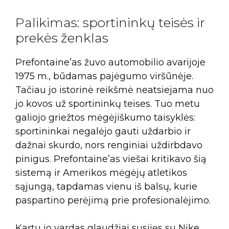
Palikimas: sportininkų teisės ir
prekės ženklas
Prefontaine’as žuvo automobilio avarijoje
1975 m., būdamas pajėgumo viršūnėje.
Tačiau jo istorinė reikšmė neatsiejama nuo
jo kovos už sportininkų teises. Tuo metu
galiojo griežtos mėgėjiškumo taisyklės:
sportininkai negalėjo gauti uždarbio ir
dažnai skurdo, nors renginiai uždirbdavo
pinigus. Prefontaine’as viešai kritikavo šią
sistemą ir Amerikos mėgėjų atletikos
sąjungą, tapdamas vienu iš balsų, kurie
paspartino perėjimą prie profesionalėjimo.
Kartu jo vardas glaudžiai susijęs su Nike