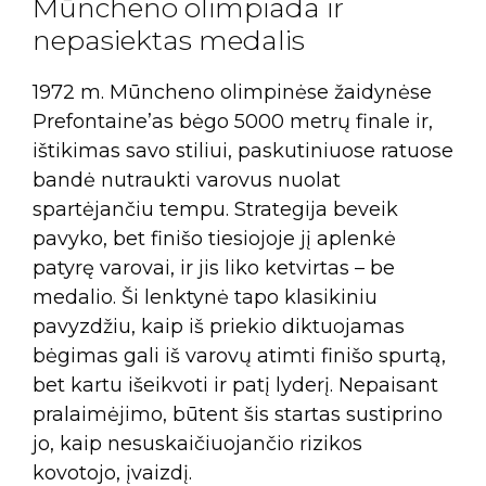
Mūncheno olimpiada ir
nepasiektas medalis
1972 m. Mūncheno olimpinėse žaidynėse
Prefontaine’as bėgo 5000 metrų finale ir,
ištikimas savo stiliui, paskutiniuose ratuose
bandė nutraukti varovus nuolat
spartėjančiu tempu. Strategija beveik
pavyko, bet finišo tiesiojoje jį aplenkė
patyrę varovai, ir jis liko ketvirtas – be
medalio. Ši lenktynė tapo klasikiniu
pavyzdžiu, kaip iš priekio diktuojamas
bėgimas gali iš varovų atimti finišo spurtą,
bet kartu išeikvoti ir patį lyderį. Nepaisant
pralaimėjimo, būtent šis startas sustiprino
jo, kaip nesuskaičiuojančio rizikos
kovotojo, įvaizdį.