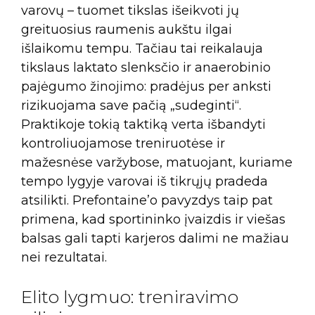
varovų – tuomet tikslas išeikvoti jų
greituosius raumenis aukštu ilgai
išlaikomu tempu. Tačiau tai reikalauja
tikslaus laktato slenksčio ir anaerobinio
pajėgumo žinojimo: pradėjus per anksti
rizikuojama save pačią „sudeginti“.
Praktikoje tokią taktiką verta išbandyti
kontroliuojamose treniruotėse ir
mažesnėse varžybose, matuojant, kuriame
tempo lygyje varovai iš tikrųjų pradeda
atsilikti. Prefontaine’o pavyzdys taip pat
primena, kad sportininko įvaizdis ir viešas
balsas gali tapti karjeros dalimi ne mažiau
nei rezultatai.
Elito lygmuo: treniravimo