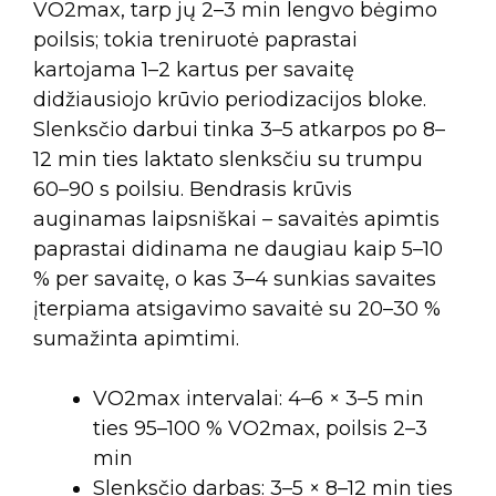
VO2max, tarp jų 2–3 min lengvo bėgimo
poilsis; tokia treniruotė paprastai
kartojama 1–2 kartus per savaitę
didžiausiojo krūvio periodizacijos bloke.
Slenksčio darbui tinka 3–5 atkarpos po 8–
12 min ties laktato slenksčiu su trumpu
60–90 s poilsiu. Bendrasis krūvis
auginamas laipsniškai – savaitės apimtis
paprastai didinama ne daugiau kaip 5–10
% per savaitę, o kas 3–4 sunkias savaites
įterpiama atsigavimo savaitė su 20–30 %
sumažinta apimtimi.
VO2max intervalai: 4–6 × 3–5 min
ties 95–100 % VO2max, poilsis 2–3
min
Slenksčio darbas: 3–5 × 8–12 min ties