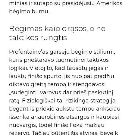
minias ir sutapo su prasidėjusiu Amerikos
bėgimo bumu.
Bėgimas kaip drąsos, o ne
taktikos rungtis
Prefontaine’as garsėjo bėgimo stiliumi,
kuris prieštaravo tuometinei taktikos
logikai. Vietoj to, kad tausotų jėgas ir
lauktų finišo spurto, jis nuo pat pradžių
diktavo greitą tempą ir stengdavosi
„sudeginti“ varovus dar prieš paskutinį
ratą. Fiziologiškai tai rizikinga strategija:
bėgant iš priekio aukštu tempu anksčiau
išsenka anaerobinės atsargos ir kaupiasi
nuovargis, todėl finiše lieka mažiau
rezervo. Tačiau būtent šis atviras, beveik