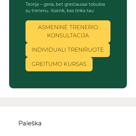
Teorija – gerai, bet greičiausiai tobulėsi
su treneriu. Išsirink, kas tinka tau:
ASMENINĖ TRENERIO
KONSULTACIJA
INDIVIDUALI TRENIRUOTĖ
GREITUMO KURSAS
Paieška