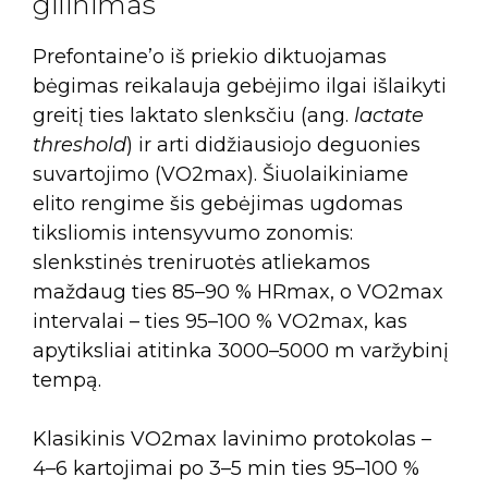
gilinimas
Prefontaine’o iš priekio diktuojamas
bėgimas reikalauja gebėjimo ilgai išlaikyti
greitį ties laktato slenksčiu (ang.
lactate
threshold
) ir arti didžiausiojo deguonies
suvartojimo (VO2max). Šiuolaikiniame
elito rengime šis gebėjimas ugdomas
tiksliomis intensyvumo zonomis:
slenkstinės treniruotės atliekamos
maždaug ties 85–90 % HRmax, o VO2max
intervalai – ties 95–100 % VO2max, kas
apytiksliai atitinka 3000–5000 m varžybinį
tempą.
Klasikinis VO2max lavinimo protokolas –
4–6 kartojimai po 3–5 min ties 95–100 %