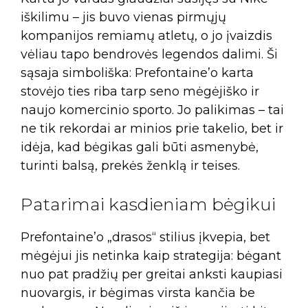
iškilimu – jis buvo vienas pirmųjų
kompanijos remiamų atletų, o jo įvaizdis
vėliau tapo bendrovės legendos dalimi. Ši
sąsaja simboliška: Prefontaine’o karta
stovėjo ties riba tarp seno mėgėjiško ir
naujo komercinio sporto. Jo palikimas – tai
ne tik rekordai ar minios prie takelio, bet ir
idėja, kad bėgikas gali būti asmenybė,
turinti balsą, prekės ženklą ir teises.
Patarimai kasdieniam bėgikui
Prefontaine’o „drasos“ stilius įkvepia, bet
mėgėjui jis netinka kaip strategija: bėgant
nuo pat pradžių per greitai anksti kaupiasi
nuovargis, ir bėgimas virsta kančia be