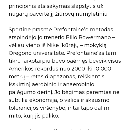
principinis atsisakymas slapstytis už
nugarų pavertė jį žiūrovų numylėtiniu.
Sportine prasme Prefontaine’o metodas
atspindėjo jo trenerio Billo Bowermano –
vėliau vieno iš Nike įkūrėjų – mokyklą
Oregono universitete. Prefontaine’as tam
tikru laikotarpiu buvo paėmęs beveik visus
Amerikos rekordus nuo 2000 iki 10 000
metrų – retas diapazonas, reiškiantis
išskirtinį aerobinio ir anaerobinio
pajėgumo derinį. Jo bėgimas paremtas ne
subtilia ekonomija, o valios ir skausmo
tolerancijos viršenybe, ir tai tapo dalimi
mito, kurį jis paliko.