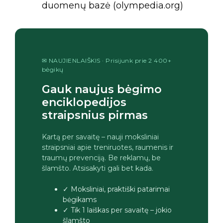
duomenų bazė (olympedia.org)
✉ NAUJIENLAIŠKIS · Prisijunk prie 2 400+
bėgikų
Gauk naujus bėgimo
enciklopedijos
straipsnius pirmas
Kartą per savaitę – nauji moksliniai
straipsniai apie treniruotes, raumenis ir
traumų prevenciją. Be reklamų, be
šlamšto. Atsisakyti gali bet kada.
✓ Moksliniai, praktiški patarimai
bėgikams
✓ Tik 1 laiškas per savaitę – jokio
šlamšto