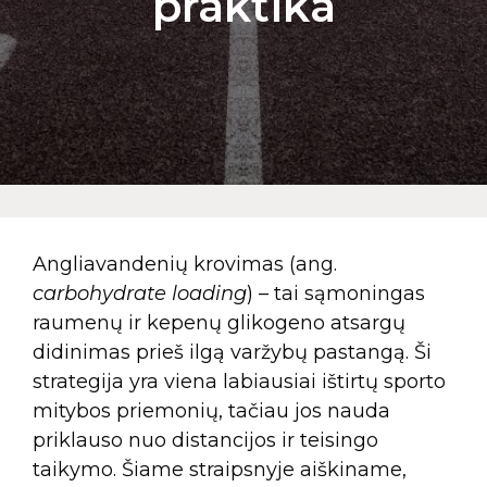
praktika
Angliavandenių krovimas (ang.
carbohydrate loading
) – tai sąmoningas
raumenų ir kepenų glikogeno atsargų
didinimas prieš ilgą varžybų pastangą. Ši
strategija yra viena labiausiai ištirtų sporto
mitybos priemonių, tačiau jos nauda
priklauso nuo distancijos ir teisingo
taikymo. Šiame straipsnyje aiškiname,