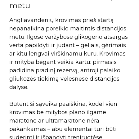
metu
Angliavandenių krovimas prieš startą
nepanaikina poreikio maitintis distancijos
metu. Ilgose varžybose glikogeno atsargas
verta papildyti ir judant – geliais, gėrimais
ar kitu lengvai virškinamu kuru. Krovimas
ir mityba bėgant veikia kartu: pirmasis
padidina pradinį rezervą, antroji palaiko
gliukozės tiekimą vėlesnėse distancijos
dalyse.
Būtent ši sąveika paaiškina, kodėl vien
krovimas be mitybos plano ilgame
maratone ar ultramaratone nėra
pakankamas – abu elementai turi būti
suderinti ir išbandyti treniruotėse.