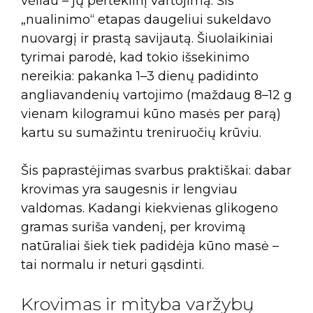
vėliau – jų perteklinį vartojimą. Šis
„nualinimo“ etapas daugeliui sukeldavo
nuovargį ir prastą savijautą. Šiuolaikiniai
tyrimai parodė, kad tokio išsekinimo
nereikia: pakanka 1–3 dienų padidinto
angliavandenių vartojimo (maždaug 8–12 g
vienam kilogramui kūno masės per parą)
kartu su sumažintu treniruočių krūviu.
Šis paprastėjimas svarbus praktiškai: dabar
krovimas yra saugesnis ir lengviau
valdomas. Kadangi kiekvienas glikogeno
gramas suriša vandenį, per krovimą
natūraliai šiek tiek padidėja kūno masė –
tai normalu ir neturi gąsdinti.
Krovimas ir mityba varžybų