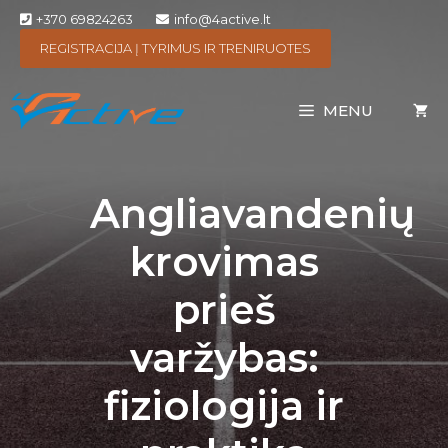
+370 69824263
info@4active.lt
REGISTRACIJA Į TYRIMUS IR TRENIRUOTES
MENU
Angliavandenių
krovimas
prieš
varžybas:
fiziologija ir