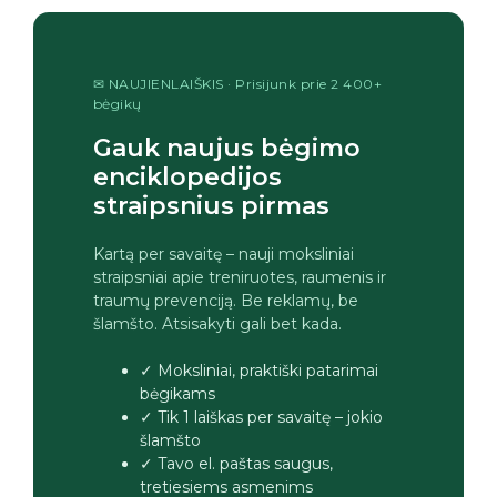
✉ NAUJIENLAIŠKIS · Prisijunk prie 2 400+
bėgikų
Gauk naujus bėgimo
enciklopedijos
straipsnius pirmas
Kartą per savaitę – nauji moksliniai
straipsniai apie treniruotes, raumenis ir
traumų prevenciją. Be reklamų, be
šlamšto. Atsisakyti gali bet kada.
✓ Moksliniai, praktiški patarimai
bėgikams
✓ Tik 1 laiškas per savaitę – jokio
šlamšto
✓ Tavo el. paštas saugus,
tretiesiems asmenims