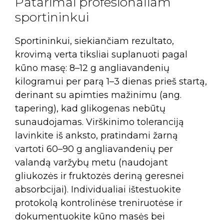
Patarimai profesionaliam
sportininkui
Sportininkui, siekiančiam rezultato,
krovimą verta tiksliai suplanuoti pagal
kūno masę: 8–12 g angliavandenių
kilogramui per parą 1–3 dienas prieš startą,
derinant su apimties mažinimu (ang.
tapering), kad glikogenas nebūtų
sunaudojamas. Virškinimo toleranciją
lavinkite iš anksto, pratindami žarną
vartoti 60–90 g angliavandenių per
valandą varžybų metu (naudojant
gliukozės ir fruktozės deriną geresnei
absorbcijai). Individualiai ištestuokite
protokolą kontrolinėse treniruotėse ir
dokumentuokite kūno masės bei