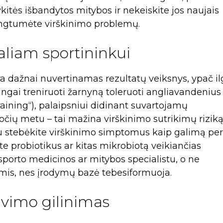
ykitės išbandytos mitybos ir nekeiskite jos naujais
vengtumėte virškinimo problemų.
aliam sportininkui
ra dažnai nuvertinamas rezultatų veiksnys, ypač i
ingai treniruoti žarnyną toleruoti angliavandenius
aining“), palaipsniui didinant suvartojamų
uočių metu – tai mažina virškinimo sutrikimų rizik
u stebėkite virškinimo simptomus kaip galimą per
ote probiotikus ar kitas mikrobiotą veikiančias
sporto medicinos ar mitybos specialistu, o ne
s, nes įrodymų bazė tebesiformuoja.
avimo gilinimas