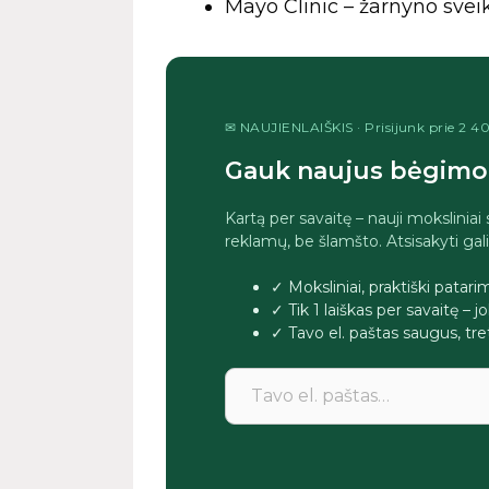
Mayo Clinic – žarnyno svei
✉ NAUJIENLAIŠKIS · Prisijunk prie 2 
Gauk naujus bėgimo 
Kartą per savaitę – nauji moksliniai
reklamų, be šlamšto. Atsisakyti gal
✓ Moksliniai, praktiški patar
✓ Tik 1 laiškas per savaitę – 
✓ Tavo el. paštas saugus, 