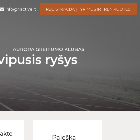
info@4active.lt
REGISTRACIJA Į TYRIMUS IR TRENIRUOTES
I
AURORA GREITUMO KLUBAS
ipusis ryšys
akte.
Paieška