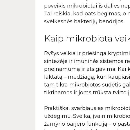
poveikis mikrobiotai iš dalies ne
Tai reiškia, kad pats bėgimas, o n
sveikesnės bakterijų bendrijos.
Kaip mikrobiota vei
Ryšys veikia ir priešinga krypti
sintezėje ir imuninės sistemos re
prieinamumą ir atsigavimą. Kai k
laktatą – medžiagą, kuri kaupias
tam tikra mikrobiotos sudėtis gali
tikrinamos ir joms trūksta tvirto
Praktiškai svarbiausias mikrobio
uždegimu. Sveika, įvairi mikrobio
žarnyno barjero funkciją – o past