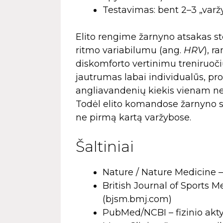
Testavimas: bent 2–3 „varžy
Elito rengime žarnyno atsakas ste
ritmo variabilumu (ang.
HRV
), r
diskomforto vertinimu treniruoči
jautrumas labai individualūs, pro
angliavandenių kiekis vienam ne
Todėl elito komandose žarnyno 
ne pirmą kartą varžybose.
Šaltiniai
Nature / Nature Medicine –
British Journal of Sports M
(bjsm.bmj.com)
PubMed/NCBI – fizinio akty