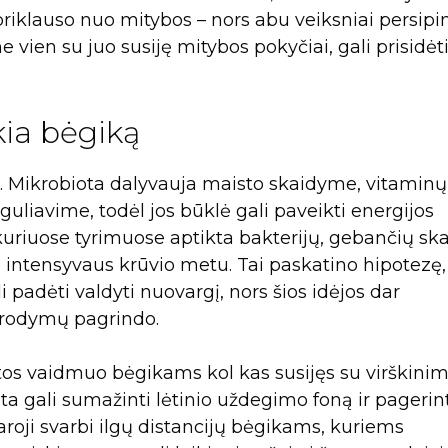
priklauso nuo mitybos – nors abu veiksniai persipi
e vien su juo susiję mitybos pokyčiai, gali prisidėti
kia bėgiką
mi. Mikrobiota dalyvauja maisto skaidyme, vitaminų
guliavime, todėl jos būklė gali paveikti energijos
uriuose tyrimuose aptikta bakterijų, gebančių ska
i intensyvaus krūvio metu. Tai paskatino hipotezę
 padėti valdyti nuovargį, nors šios idėjos dar
 įrodymų pagrindo.
tos vaidmuo bėgikams kol kas susijęs su virškinim
ta gali sumažinti lėtinio uždegimo foną ir pagerin
aroji svarbi ilgų distancijų bėgikams, kuriems