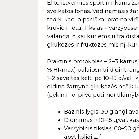
Elito ištvermės sportininkams ža
sveikatos fonas. Vadinamasis ža
todėl, kad laipsniškai pratina vir
krūvio metu. Tikslas – varžybose
valandą, o kai kuriems ultra dist
gliukozės ir fruktozės mišinį, kuri
Praktinis protokolas – 2–3 kartu
% HRmax) palaipsniui didinti ang
1–2 savaites kelti po 10–15 g/val.
didina žarnyno gliukozės nešikl
(pykinimo, pilvo pūtimo) tikimyb
Bazinis lygis: 30 g anglia
Didinimas: +10–15 g/val. kas
Varžybinis tikslas: 60–90 g/v
apytiksliai 2:1)