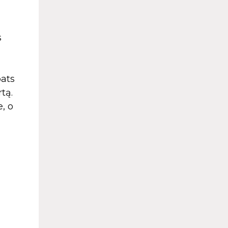
s
pats
tą.
, o