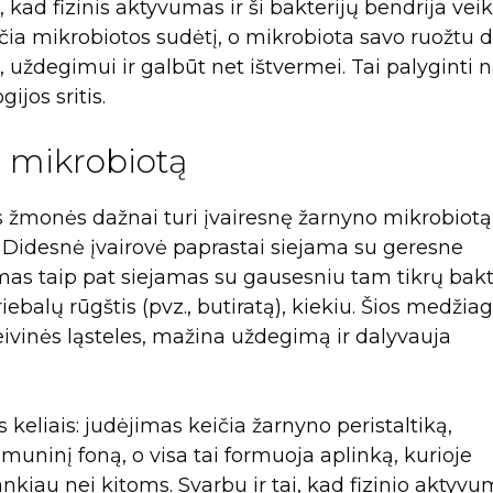
 kad fizinis aktyvumas ir ši bakterijų bendrija veik
ičia mikrobiotos sudėtį, o mikrobiota savo ruožtu 
uždegimui ir galbūt net ištvermei. Tai palyginti n
ijos sritis.
 mikrobiotą
ūs žmonės dažnai turi įvairesnę žarnyno mikrobiotą
Didesnė įvairovė paprastai siejama su geresne
mas taip pat siejamas su gausesniu tam tikrų bakte
balų rūgštis (pvz., butiratą), kiekiu. Šios medžia
eivinės ląsteles, mažina uždegimą ir dalyvauja
 keliais: judėjimas keičia žarnyno peristaltiką,
muninį foną, o visa tai formuoja aplinką, kurioje
iau nei kitoms. Svarbu ir tai, kad fizinio aktyv