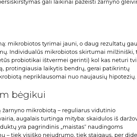
ersiskirstymas gali laikinai pažeisti žarnyno gleivi
mą: mikrobiotos tyrimai jauni, o daug rezultatų gau
ų. Individualūs mikrobiotos skirtumai milžiniški, 
tūs probiotikai ištvermei gerinti) kol kas neturi tvi
, protingiausia laikytis bendrų, gerai patikrintų
ikrobiotą nepriklausomai nuo naujausių hipotezių.
am bėgikui
ą žarnyno mikrobiotą – reguliarus vidutinio
ria, augalais turtinga mityba: skaidulos iš daržov
produktų yra pagrindinis „maistas“ naudingoms
 – tiek visiško nejudrumo, tiek staigaus, per dide