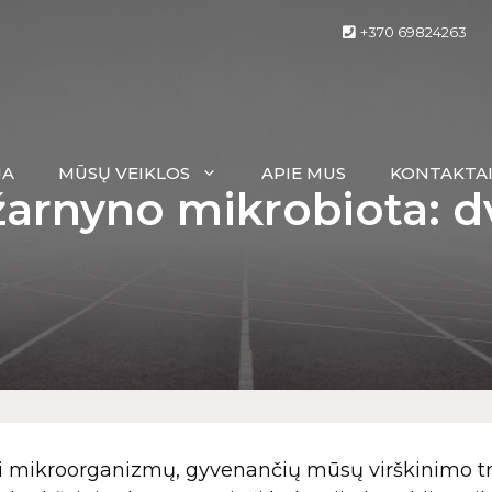
+370 69824263
JA
MŪSŲ VEIKLOS
APIE MUS
KONTAKTA
žarnyno mikrobiota: dv
nai mikroorganizmų, gyvenančių mūsų virškinimo tr