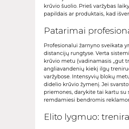
krūvio šuolio. Prieš varžybas laik
papildais ar produktais, kad iš
Patarimai profesion
Profesionalui žarnyno sveikata y
distancijų rungtyse. Verta sistem
krūvio metu (vadinamasis „gut tr
angliavandenių kiekį ilgų trenir
varžybose. Intensyvių blokų met
didelio krūvio žymenį. Jei svarst
priemones, darykite tai kartu su 
remdamiesi bendromis reklamomi
Elito lygmuo: trenir