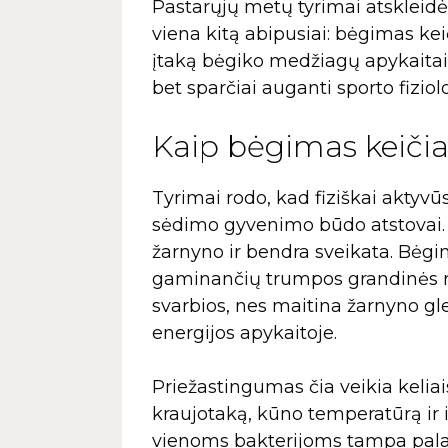
Pastarųjų metų tyrimai atskleidė,
viena kitą abipusiai: bėgimas ke
įtaką bėgiko medžiagų apykaitai, 
bet sparčiai auganti sporto fiziolog
Kaip bėgimas keičia
Tyrimai rodo, kad fiziškai aktyv
sėdimo gyvenimo būdo atstovai. 
žarnyno ir bendra sveikata. Bėgi
gaminančių trumpos grandinės rie
svarbios, nes maitina žarnyno gl
energijos apykaitoje.
Priežastingumas čia veikia keliais
kraujotaką, kūno temperatūrą ir i
vienoms bakterijoms tampa palank