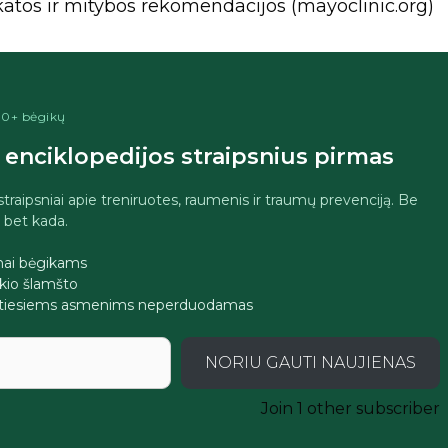
katos ir mitybos rekomendacijos (mayoclinic.org)
400+ bėgikų
enciklopedijos straipsnius pirmas
 straipsniai apie treniruotes, raumenis ir traumų prevenciją. Be
i bet kada.
imai bėgikams
jokio šlamšto
tretiesiems asmenims neperduodamas
NORIU GAUTI NAUJIENAS
Join 1 other subscriber