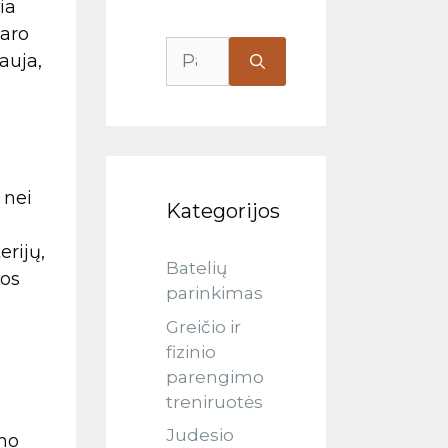
ia
daro
auja,
 nei
Kategorijos
rijų,
Batelių
gos
parinkimas
Greičio ir
fizinio
parengimo
treniruotės
Judesio
umo