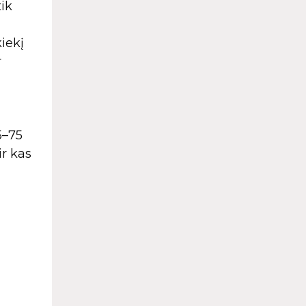
ik
kiekį
r
5–75
ir kas