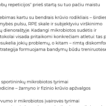
bų repeticijos“ prieš startą su tuo pačiu maistu
bimas kartu su bendrais krūvio rodikliais – širdie
amybės pulsu, RPE skale ir subjektyviu virškinimo
ų dienoraštyje. Kadangi mikrobiotos sudėtis ir
tokolai visada pritaikomi konkrečiam atletui: tas 
sukelia jokių problemų, o kitam – rimtą diskomfor
strategija formuojama bandymų būdu treniruotėse
 sportininkų mikrobiotos tyrimai
edicine – žarnyno ir fizinio krūvio apžvalgos
vumo ir mikrobiotos įvairovės tyrimai