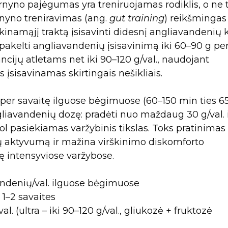
rnyno pajėgumas yra treniruojamas rodiklis, o ne t
rnyno treniravimas (ang.
gut training
) reikšmingas
škinamąjį traktą įsisavinti didesnį angliavandenių 
 pakelti angliavandenių įsisavinimą iki 60–90 g pe
ancijų atletams net iki 90–120 g/val., naudojant
s įsisavinamas skirtingais nešikliais.
s per savaitę ilguose bėgimuose (60–150 min ties 6
liavandenių dozę: pradėti nuo maždaug 30 g/val. 
, kol pasiekiamas varžybinis tikslas. Toks pratinimas
ių aktyvumą ir mažina virškinimo diskomforto
ę intensyviose varžybose.
vandenių/val. ilguose bėgimuose
 1–2 savaites
al. (ultra – iki 90–120 g/val., gliukozė + fruktozė