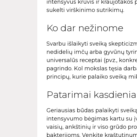
intensyvus krūvis ir kraujotakos p
sukelti virškinimo sutrikimų.
Ko dar nežinome
Svarbu išlaikyti sveiką skepticiz
nedidelių imčų arba gyvūnų tyrim
universalūs receptai (pvz., konkre
pagrindo. Kol mokslas tęsia darbą
principų, kurie palaiko sveiką m
Patarimai kasdieni
Geriausias būdas palaikyti sveik
intensyvumo bėgimas kartu su įvai
vaisių, ankštinių ir viso grūdo 
bakterijoms. Venkite kraštutinumų