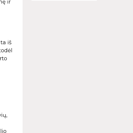
nę ir
ta iš
todėl
rto
ių,
lio