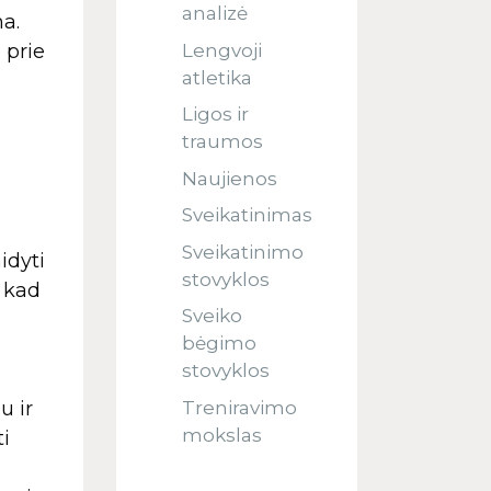
analizė
na.
Lengvoji
 prie
atletika
Ligos ir
traumos
Naujienos
Sveikatinimas
Sveikatinimo
idyti
stovyklos
, kad
Sveiko
bėgimo
stovyklos
Treniravimo
u ir
mokslas
ti