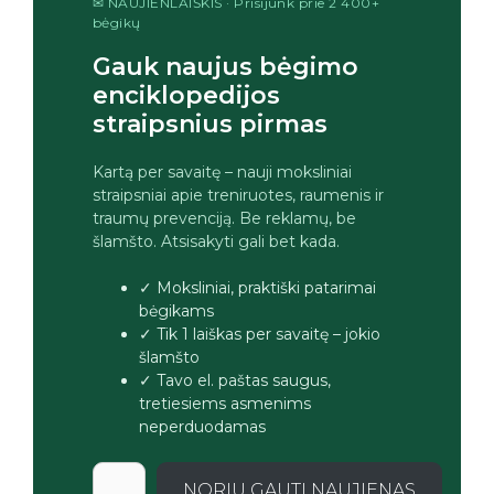
✉ NAUJIENLAIŠKIS · Prisijunk prie 2 400+
bėgikų
Gauk naujus bėgimo
enciklopedijos
straipsnius pirmas
Kartą per savaitę – nauji moksliniai
straipsniai apie treniruotes, raumenis ir
traumų prevenciją. Be reklamų, be
šlamšto. Atsisakyti gali bet kada.
✓ Moksliniai, praktiški patarimai
bėgikams
✓ Tik 1 laiškas per savaitę – jokio
šlamšto
✓ Tavo el. paštas saugus,
tretiesiems asmenims
neperduodamas
NORIU GAUTI NAUJIENAS