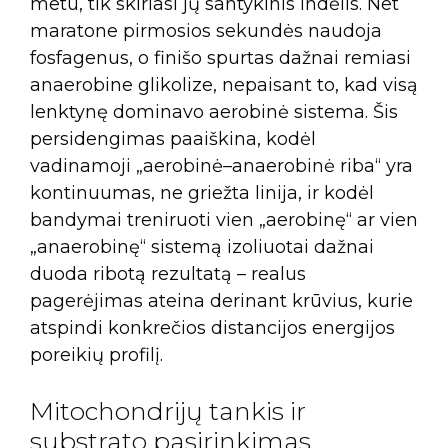
metu, tik skiriasi jų santykinis indėlis. Net
maratone pirmosios sekundės naudoja
fosfagenus, o finišo spurtas dažnai remiasi
anaerobine glikolize, nepaisant to, kad visą
lenktynę dominavo aerobinė sistema. Šis
persidengimas paaiškina, kodėl
vadinamoji „aerobinė–anaerobinė riba“ yra
kontinuumas, ne griežta linija, ir kodėl
bandymai treniruoti vien „aerobinę“ ar vien
„anaerobinę“ sistemą izoliuotai dažnai
duoda ribotą rezultatą – realus
pagerėjimas ateina derinant krūvius, kurie
atspindi konkrečios distancijos energijos
poreikių profilį.
Mitochondrijų tankis ir
substrato pasirinkimas