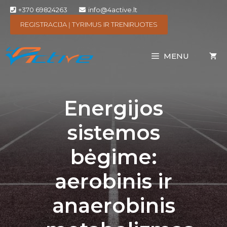
+370 69824263
info@4active.lt
REGISTRACIJA Į TYRIMUS IR TRENIRUOTES
MENU
Energijos
sistemos
bėgime:
aerobinis ir
anaerobinis