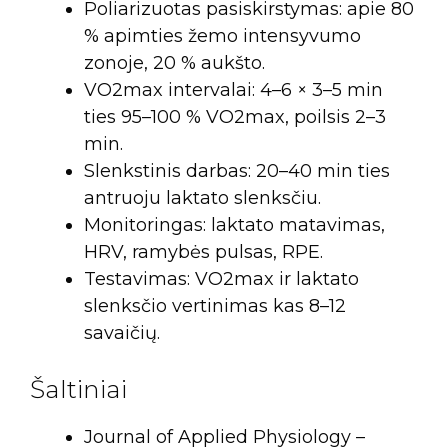
Poliarizuotas pasiskirstymas: apie 80
% apimties žemo intensyvumo
zonoje, 20 % aukšto.
VO2max intervalai: 4–6 × 3–5 min
ties 95–100 % VO2max, poilsis 2–3
min.
Slenkstinis darbas: 20–40 min ties
antruoju laktato slenksčiu.
Monitoringas: laktato matavimas,
HRV, ramybės pulsas, RPE.
Testavimas: VO2max ir laktato
slenksčio vertinimas kas 8–12
savaičių.
Šaltiniai
Journal of Applied Physiology –