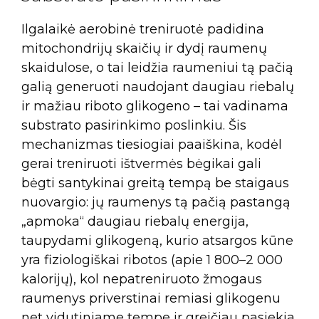
Ilgalaikė aerobinė treniruotė padidina
mitochondrijų skaičių ir dydį raumenų
skaidulose, o tai leidžia raumeniui tą pačią
galią generuoti naudojant daugiau riebalų
ir mažiau riboto glikogeno – tai vadinama
substrato pasirinkimo poslinkiu. Šis
mechanizmas tiesiogiai paaiškina, kodėl
gerai treniruoti ištvermės bėgikai gali
bėgti santykinai greitą tempą be staigaus
nuovargio: jų raumenys tą pačią pastangą
„apmoka“ daugiau riebalų energija,
taupydami glikogeną, kurio atsargos kūne
yra fiziologiškai ribotos (apie 1 800–2 000
kalorijų), kol nepatreniruoto žmogaus
raumenys priverstinai remiasi glikogenu
net vidutiniame tempe ir greičiau pasiekia