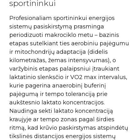
sportininkui
Profesionaliam sportininkui energijos
sistemų pasiskirstymą prasminga
periodizuoti makrociklo metu – bazinis
etapas sutelkiant ties aerobiniu pajėgumu
ir mitochondrijų adaptacija (didelis
kilometražas, žemas intensyvumas), o
varžybinis etapas palaipsniui įtraukiant
laktatinio slenksčio ir VO2 max intervalus,
kurie pagerina anaerobinį buferinį
pajėgumą ir tempo toleranciją prie
aukštesnio laktato koncentracijos.
Naudinga sekti laktato koncentraciją
kraujyje ar tempo zonas pagal širdies
ritmą, kad krūvio paskirstymas atspindėtų
tikslinės distancijos energijos sistemų