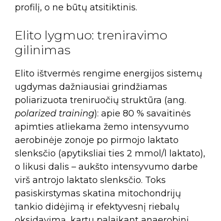
profilį, o ne būtų atsitiktinis.
Elito lygmuo: treniravimo
gilinimas
Elito ištvermės rengime energijos sistemų
ugdymas dažniausiai grindžiamas
poliarizuota treniruočių struktūra (ang.
polarized training
): apie 80 % savaitinės
apimties atliekama žemo intensyvumo
aerobinėje zonoje po pirmojo laktato
slenksčio (apytiksliai ties 2 mmol/l laktato),
o likusi dalis – aukšto intensyvumo darbe
virš antrojo laktato slenksčio. Toks
pasiskirstymas skatina mitochondrijų
tankio didėjimą ir efektyvesnį riebalų
oksidavimą, kartu palaikant anaerobinį