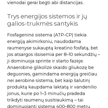
vienodai gerai bėgti abi distancijas.
Trys energijos sistemos ir jų
galios-trukmės santykis
Fosfageninė sistema (ATP-CP) tiekia
energiją akimirksniu, naudodama
raumenyse sukauptą kreatino fosfatą, bet
jos atsargos išsisemia per 8–10 sekundžių –
ji dominuoja sprinte ir starto fazėje.
Anaerobinė glikolizė skaido gliukozę be
deguonies, gamindama energiją greičiau
nei aerobinė sistema, bet kaip šalutinį
produktą kaupdama laktatą ir vandenilio
jonus, kurie po 1–3 minučių pradeda
trikdyti raumenų susitraukimą – tai
dominuojanti sistema 400–800 metrų