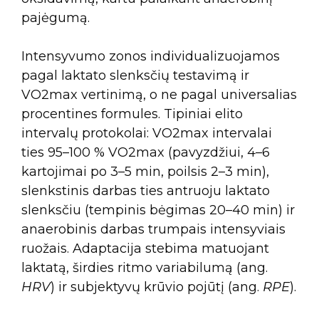
pajėgumą.
Intensyvumo zonos individualizuojamos
pagal laktato slenksčių testavimą ir
VO2max vertinimą, o ne pagal universalias
procentines formules. Tipiniai elito
intervalų protokolai: VO2max intervalai
ties 95–100 % VO2max (pavyzdžiui, 4–6
kartojimai po 3–5 min, poilsis 2–3 min),
slenkstinis darbas ties antruoju laktato
slenksčiu (tempinis bėgimas 20–40 min) ir
anaerobinis darbas trumpais intensyviais
ruožais. Adaptacija stebima matuojant
laktatą, širdies ritmo variabilumą (ang.
HRV
) ir subjektyvų krūvio pojūtį (ang.
RPE
).