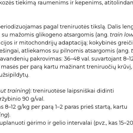
ukozės tiekimą raumenims ir kepenims, atitolind
iodizuojamas pagal treniruotės tikslą. Dalis len
s su mažomis glikogeno atsargomis (ang.
train lo
acijos ir mitochondrijų adaptaciją; kokybinės greiči
iešingai, atliekamos su pilnomis atsargomis (ang.
liavandenių pakrovimas: 36–48 val. suvartojant 8–1
masės per parą kartu mažinant treniruočių krūvį,
žsipildytų.
ut training
): treniruotėse laipsniškai didinti
ržybinio 90 g/val.
8–12 g/kg per parą 1–2 paras prieš startą, kartu
ing
).
planuoti gėrimo ir gelio intervalai (pvz., kas 15–2