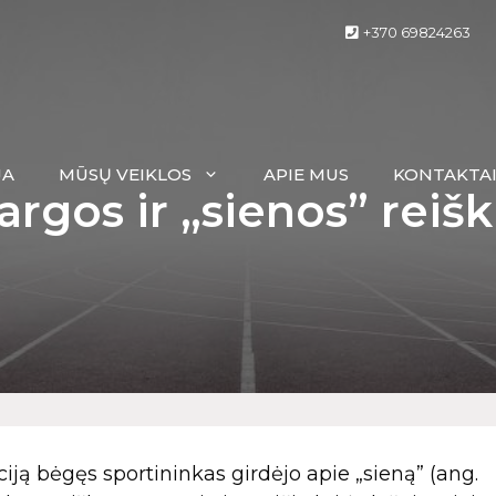
+370 69824263
JA
MŪSŲ VEIKLOS
APIE MUS
KONTAKTA
argos ir „sienos” reiš
iją bėgęs sportininkas girdėjo apie „sieną” (ang.