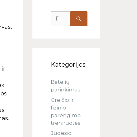
rvas,
Kategorijos
ir
Batelių
ek
parinkimas
gos
Greičio ir
a
fizinio
as
parengimo
mas.
treniruotės
Judesio