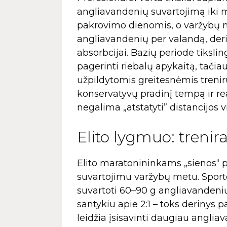
angliavandenių suvartojimą iki
pakrovimo dienomis, o varžybų me
angliavandenių per valandą, derin
absorbcijai. Bazių periode tiksl
pagerinti riebalų apykaitą, tačia
užpildytomis greitesnėmis trenir
konservatyvų pradinį tempą ir re
negalima „atstatyti” distancijos v
Elito lygmuo: trenir
Elito maratonininkams „sienos“ p
suvartojimu varžybų metu. Sporto
suvartoti 60–90 g angliavandenių
santykiu apie 2:1 – toks derinys 
leidžia įsisavinti daugiau angliav