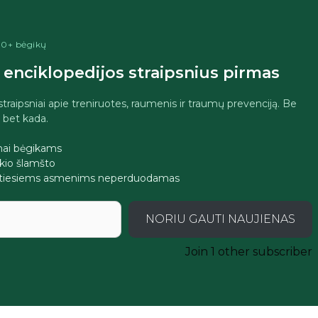
400+ bėgikų
enciklopedijos straipsnius pirmas
 straipsniai apie treniruotes, raumenis ir traumų prevenciją. Be
i bet kada.
imai bėgikams
jokio šlamšto
tretiesiems asmenims neperduodamas
NORIU GAUTI NAUJIENAS
Join 1 other subscriber