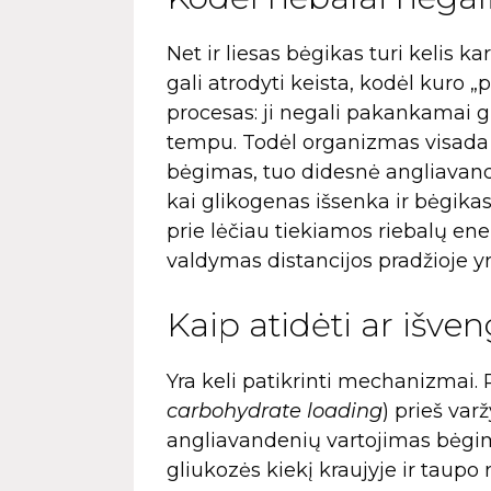
Net ir liesas bėgikas turi kelis k
gali atrodyti keista, kodėl kuro „
procesas: ji negali pakankamai g
tempu. Todėl organizmas visada 
bėgimas, tuo didesnė angliavande
kai glikogenas išsenka ir bėgikas
prie lėčiau tiekiamos riebalų en
valdymas distancijos pradžioje yr
Kaip atidėti ar išven
Yra keli patikrinti mechanizmai.
carbohydrate loading
) prieš var
angliavandenių vartojimas bėgimo
gliukozės kiekį kraujyje ir taupo