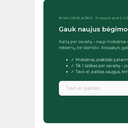
✉ NAUJIENLAIŠKIS · Prisijunk prie 2 
Gauk naujus bėgimo 
Kartą per savaitę – nauji moksliniai
reklamų, be šlamšto. Atsisakyti gal
✓ Moksliniai, praktiški patar
✓ Tik 1 laiškas per savaitę – 
✓ Tavo el. paštas saugus, 