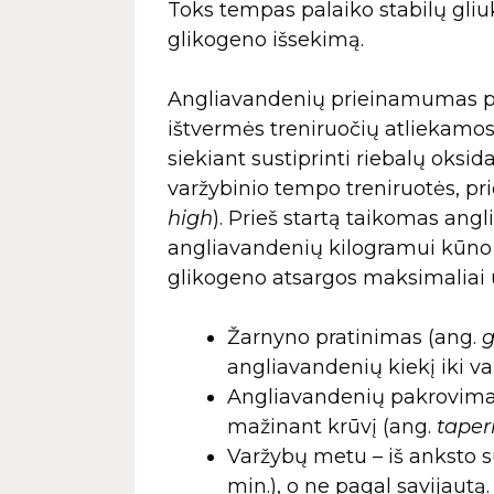
Toks tempas palaiko stabilų gli
glikogeno išsekimą.
Angliavandenių prieinamumas per
ištvermės treniruočių atliekamo
siekiant sustiprinti riebalų oksid
varžybinio tempo treniruotės, pr
high
). Prieš startą taikomas ang
angliavandenių kilogramui kūno 
glikogeno atsargos maksimaliai u
Žarnyno pratinimas (ang.
g
angliavandenių kiekį iki va
Angliavandenių pakrovimas 
mažinant krūvį (ang.
taper
Varžybų metu – iš anksto su
min.), o ne pagal savijautą.