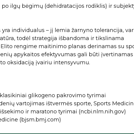
po ilgų bėgimų (dehidratacijos rodiklis) ir subjek
ra individualus – jį lemia žarnyno tolerancija, va
tūra, todėl strategija išbandoma ir tikslinama
. Elito rengime maitinimo planas derinamas su sp
ndenių apykaitos efektyvumas gali būti įvertinamas
to oksidaciją įvairiu intensyvumu.
 klasikiniai glikogeno pakrovimo tyrimai
denių vartojimas ištvermės sporte, Sports Medici
šsekimo ir maratono tyrimai (ncbi.nlm.nih.gov)
Medicine (bjsm.bmj.com)