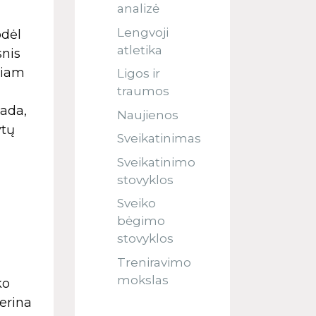
analizė
Lengvoji
odėl
atletika
snis
niam
Ligos ir
traumos
tada,
Naujienos
ytų
Sveikatinimas
Sveikatinimo
stovyklos
Sveiko
bėgimo
stovyklos
Treniravimo
mokslas
ko
gerina