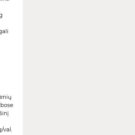
g
gali
denių
ybose
šinį
/val.