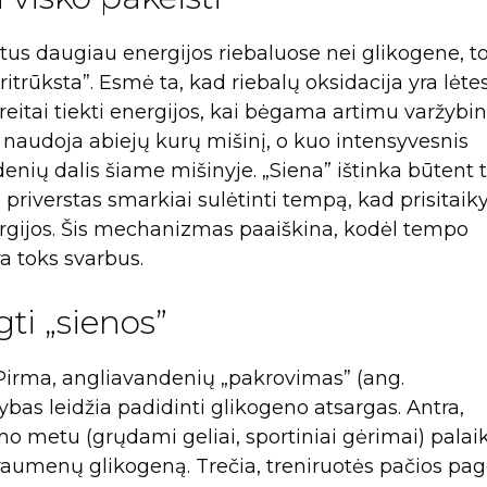
artus daugiau energijos riebaluose nei glikogene, t
pritrūksta”. Esmė ta, kad riebalų oksidacija yra lėte
reitai tiekti energijos, kai bėgama artimu varžybi
naudoja abiejų kurų mišinį, o kuo intensyvesnis
nių dalis šiame mišinyje. „Siena” ištinka būtent 
 priverstas smarkiai sulėtinti tempą, kad prisitaik
ergijos. Šis mechanizmas paaiškina, kodėl tempo
a toks svarbus.
gti „sienos”
 Pirma, angliavandenių „pakrovimas” (ang.
žybas leidžia padidinti glikogeno atsargas. Antra,
 metu (grųdami geliai, sportiniai gėrimai) palai
 raumenų glikogeną. Trečia, treniruotės pačios pa