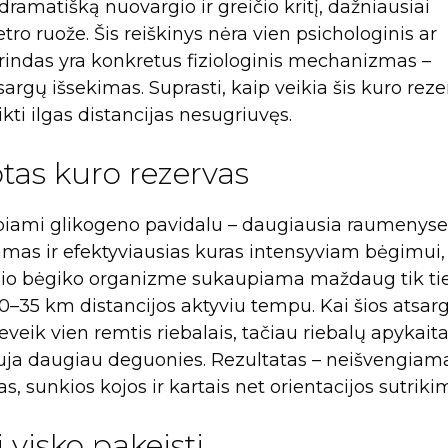
s dramatišką nuovargio ir greičio kritį, dažniausiai
ro ruože. Šis reiškinys nėra vien psichologinis ar
agrindas yra konkretus fiziologinis mechanizmas –
rgų išsekimas. Suprasti, kaip veikia šis kuro reze
kti ilgas distancijas nesugriuvęs.
tas kuro rezervas
iami glikogeno pavidalu – daugiausia raumenyse 
namas ir efektyviausias kuras intensyviam bėgimui,
utinio bėgiko organizme sukaupiama maždaug tik ti
0–35 km distancijos aktyviu tempu. Kai šios atsar
veik vien remtis riebalais, tačiau riebalų apykait
lauja daugiau deguonies. Rezultatas – neišvengiam
s, sunkios kojos ir kartais net orientacijos sutriki
 visko pakeisti