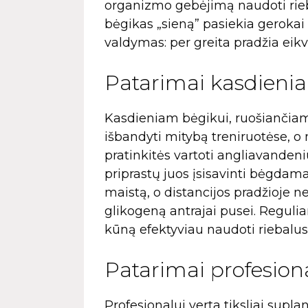
organizmo gebėjimą naudoti rieba
bėgikas „sieną” pasiekia gerokai 
valdymas: per greita pradžia eikv
Patarimai kasdieni
Kasdieniam bėgikui, ruošiančiam
išbandyti mitybą treniruotėse, o
pratinkitės vartoti angliavanden
priprastų juos įsisavinti bėgdama
maistą, o distancijos pradžioje 
glikogeną antrajai pusei. Reguli
kūną efektyviau naudoti riebalus
Patarimai profesion
Profesionalui verta tiksliai supl