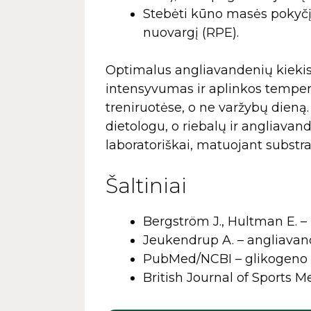
Stebėti kūno masės pokyčį 
nuovargį (RPE).
Optimalus angliavandenių kiekis y
intensyvumas ir aplinkos tempera
treniruotėse, o ne varžybų dieną
dietologu, o riebalų ir angliava
laboratoriškai, matuojant substra
Šaltiniai
Bergström J., Hultman E. –
Jeukendrup A. – angliavan
PubMed/NCBI – glikogeno i
British Journal of Sports 