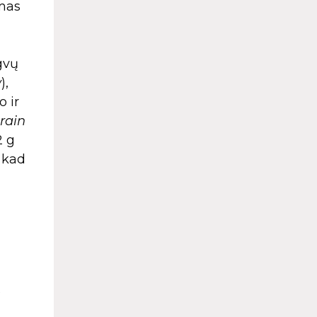
amas
gvų
w
),
o ir
train
2 g
 kad
0