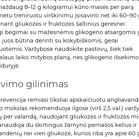
 maždaug 8–12 g kilogramui kūno masės per parą
tu treniruotu virškinimu įsisavinti net iki 60–90 
ant gliukozės ir fruktozės šaltinius geresnei
ingi bėgimai su mažesnėmis glikogeno atsargomis 
u juos būtina derinti su kokybiškomis, gerai
uotėmis. Varžybose naudokite pastovų, šiek tiek
alaus laiko mitybos planą, nes glikogeno išsekimo
iduryje.
avimo gilinimas
revencija remiasi tiksliai apskaičiuotu angliavan
 mokslas rekomenduoja ilgose (virš 2,5 val.) varž
 per valandą, naudojant gliukozės ir fruktozės mi
panaudoja du skirtingus žarnyno pernašos kelius ir
andenių nei vien gliukozė, kurios riba yra apie 60 g