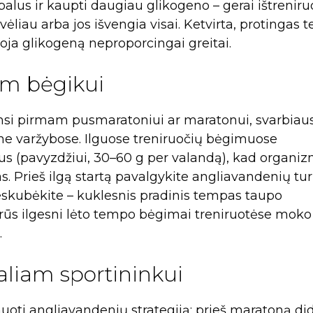
lus ir kaupti daugiau glikogeno – gerai ištreniru
vėliau arba jos išvengia visai. Ketvirta, protingas
oja glikogeną neproporcingai greitai.
am bėgikui
si pirmam pusmaratoniui ar maratonui, svarbiaus
 ne varžybose. Ilguose treniruočių bėgimuose
ius (pavyzdžiui, 30–60 g per valandą), kad organi
s. Prieš ilgą startą pavalgykite angliavandenių tur
neskubėkite – kuklesnis pradinis tempas taupo
arūs ilgesni lėto tempo bėgimai treniruotėse moko
.
aliam sportininkui
anuoti angliavandenių strategiją: prieš maratoną did