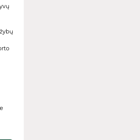
tyvų
ržybų
orto
ne