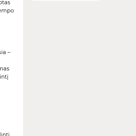
otas
 tempo
ia –
zmas
intį
inti