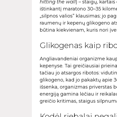
hitting the wall
) – staigų, kartai
ištinkantį maratono 30–35 kilomet
„silpnos valios” klausimas; jo p
raumenų ir kepenų glikogeno atsa
būtina kiekvienam, kuris nori įvei
Glikogenas kaip ribo
Angliavandeniai organizme kaup
kepenyse. Tai greičiausiai priei
tačiau jo atsargos ribotos: vid
glikogeno, kad jo pakaktų apie 3
išsenka, organizmas priverstas be
energiją gamina lėčiau ir reika
greičio kritimas, staigus silpnuma
Kodėl riebalai negali