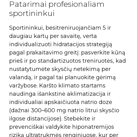
Patarimai profesionaliam
sportininkui
Sportininkui, besitreniruojančiam 5 ir
daugiau kartų per savaitę, verta
individualizuoti hidratacijos strategiją
pagal prakaitavimo greitį: pasverkite kūną
prieš ir po standartizuotos treniruotės, kad
nustatytumėte skysčių netekimą per
valandą, ir pagal tai planuokite gėrimą
varžybose. Karšto klimato startams
naudinga išankstinė aklimatizacija ir
individualiai apskaičiuota natrio dozė
(dažnai 300–600 mg natrio litrui skysčio
ilgose distancijose). Stebėkite ir
prevenciškai valdykite hiponatremijos
riziką ultratrukmės renginiuose, kur per