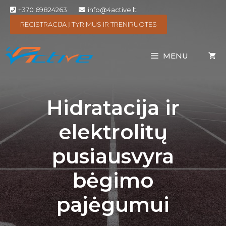
+370 69824263
info@4active.lt
REGISTRACIJA Į TYRIMUS IR TRENIRUOTES
MENU
Hidratacija ir
elektrolitų
pusiausvyra
bėgimo
pajėgumui