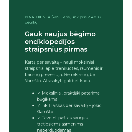
✉ NAUJIENLAIŠKIS · Prisijunk prie 2 400+
bėgikų
Gauk naujus bėgimo
enciklopedijos
straipsnius pirmas
Kartą per savaitę – nauji moksliniai
straipsniai apie treniruotes, raumenis ir
traumų prevenciją. Be reklamų, be
šlamšto. Atsisakyti gali bet kada.
✓ Moksliniai, praktiški patarimai
bėgikams
✓ Tik 1 laiškas per savaitę – jokio
šlamšto
✓ Tavo el. paštas saugus,
tretiesiems asmenims
neperduodamas