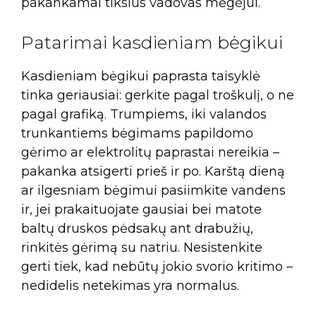
pakankamai tikslus vadovas mėgėjui.
Patarimai kasdieniam bėgikui
Kasdieniam bėgikui paprasta taisyklė
tinka geriausiai: gerkite pagal troškulį, o ne
pagal grafiką. Trumpiems, iki valandos
trunkantiems bėgimams papildomo
gėrimo ar elektrolitų paprastai nereikia –
pakanka atsigerti prieš ir po. Karštą dieną
ar ilgesniam bėgimui pasiimkite vandens
ir, jei prakaituojate gausiai bei matote
baltų druskos pėdsakų ant drabužių,
rinkitės gėrimą su natriu. Nesistenkite
gerti tiek, kad nebūtų jokio svorio kritimo –
nedidelis netekimas yra normalus.