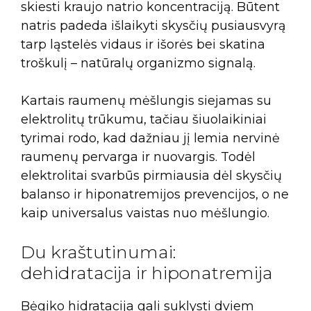
skiesti kraujo natrio koncentraciją. Būtent
natris padeda išlaikyti skysčių pusiausvyrą
tarp ląstelės vidaus ir išorės bei skatina
troškulį – natūralų organizmo signalą.
Kartais raumenų mėšlungis siejamas su
elektrolitų trūkumu, tačiau šiuolaikiniai
tyrimai rodo, kad dažniau jį lemia nervinė
raumenų pervarga ir nuovargis. Todėl
elektrolitai svarbūs pirmiausia dėl skysčių
balanso ir hiponatremijos prevencijos, o ne
kaip universalus vaistas nuo mėšlungio.
Du kraštutinumai:
dehidratacija ir hiponatremija
Bėgiko hidratacija gali suklysti dviem