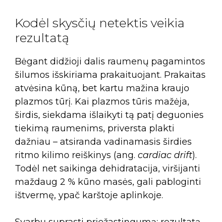
Kodėl skysčių netektis veikia
rezultatą
Bėgant didžioji dalis raumenų pagamintos
šilumos išskiriama prakaituojant. Prakaitas
atvėsina kūną, bet kartu mažina kraujo
plazmos tūrį. Kai plazmos tūris mažėja,
širdis, siekdama išlaikyti tą patį deguonies
tiekimą raumenims, priversta plakti
dažniau – atsiranda vadinamasis širdies
ritmo kilimo reiškinys (ang.
cardiac drift
).
Todėl net saikinga dehidratacija, viršijanti
maždaug 2 % kūno masės, gali pabloginti
ištvermę, ypač karštoje aplinkoje.
Svarbu suprasti priežastingumą: rezultatą