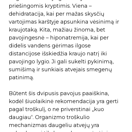
priešingomis kryptimis. Viena –
dehidratacija, kai per mažas skysčių
vartojimas karštyje apsunkina vėsinimą ir
kraujotaką. Kita, mažiau žinoma, bet
pavojingesnė – hiponatremija, kai per
didelis vandens gėrimas ilgose
distancijose išskiedžia kraujo natrį iki
pavojingo lygio. Ji gali sukelti pykinimą,
sumišimą ir sunkiais atvejais smegenų
patinimą.
Būtent šis dvipusis pavojus paaiškina,
kodėl šiuolaikinė rekomendacija yra gerti
pagal troškulį, o ne priverstinai „kuo
daugiau“. Organizmo troškulio
mechanizmas daugeliu atvejų yra