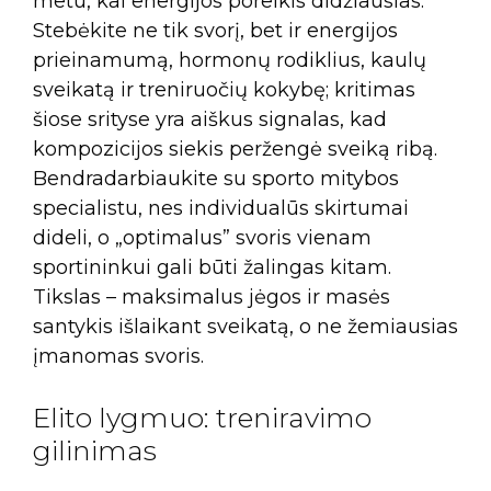
metu, kai energijos poreikis didžiausias.
Stebėkite ne tik svorį, bet ir energijos
prieinamumą, hormonų rodiklius, kaulų
sveikatą ir treniruočių kokybę; kritimas
šiose srityse yra aiškus signalas, kad
kompozicijos siekis peržengė sveiką ribą.
Bendradarbiaukite su sporto mitybos
specialistu, nes individualūs skirtumai
dideli, o „optimalus” svoris vienam
sportininkui gali būti žalingas kitam.
Tikslas – maksimalus jėgos ir masės
santykis išlaikant sveikatą, o ne žemiausias
įmanomas svoris.
Elito lygmuo: treniravimo
gilinimas