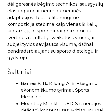
dėl geresnės bėgimo technikos, sausgyslių
elastingumo ir neuroraumeninės
adaptacijos. Todėl elito rengime
kompozicija stebima kaip vienas iš kelių
kintamųjų, o sprendimai priimami tik
įvertinus rezultatų, sveikatos žymenų ir
subjektyvios savijautos visumą, dažnai
bendradarbiaujant su sporto dietologu ir
gydytoju.
Šaltiniai
Barnes K. R., Kilding A. E. – bėgimo
ekonomiškumo tyrimai, Sports
Medicine
Mountjoy M. ir kt. – RED-S (energijos
deficito) konsensusas, British Journal