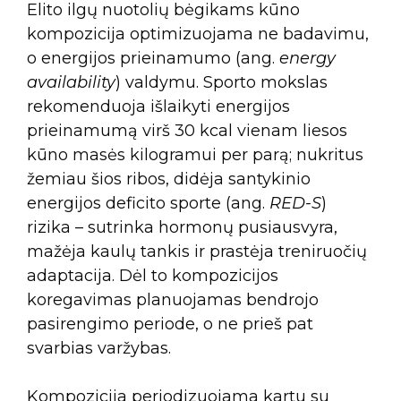
Elito ilgų nuotolių bėgikams kūno
kompozicija optimizuojama ne badavimu,
o energijos prieinamumo (ang.
energy
availability
) valdymu. Sporto mokslas
rekomenduoja išlaikyti energijos
prieinamumą virš 30 kcal vienam liesos
kūno masės kilogramui per parą; nukritus
žemiau šios ribos, didėja santykinio
energijos deficito sporte (ang.
RED-S
)
rizika – sutrinka hormonų pusiausvyra,
mažėja kaulų tankis ir prastėja treniruočių
adaptacija. Dėl to kompozicijos
koregavimas planuojamas bendrojo
pasirengimo periode, o ne prieš pat
svarbias varžybas.
Kompozicija periodizuojama kartu su