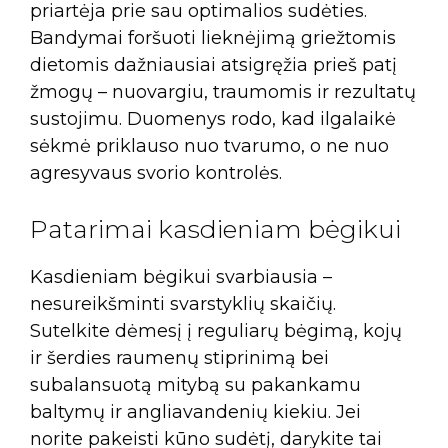
priartėja prie sau optimalios sudėties.
Bandymai foršuoti lieknėjimą griežtomis
dietomis dažniausiai atsigręžia prieš patį
žmogų – nuovargiu, traumomis ir rezultatų
sustojimu. Duomenys rodo, kad ilgalaikė
sėkmė priklauso nuo tvarumo, o ne nuo
agresyvaus svorio kontrolės.
Patarimai kasdieniam bėgikui
Kasdieniam bėgikui svarbiausia –
nesureikšminti svarstyklių skaičių.
Sutelkite dėmesį į reguliarų bėgimą, kojų
ir šerdies raumenų stiprinimą bei
subalansuotą mitybą su pakankamu
baltymų ir angliavandenių kiekiu. Jei
norite pakeisti kūno sudėtį, darykite tai