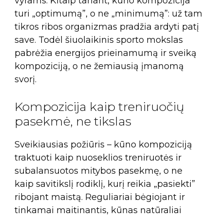
vyrams. Kitaip tariant, kūno kompozicija
turi „optimumą”, o ne „minimumą”: už tam
tikros ribos organizmas pradžia ardyti patį
save. Todėl šiuolaikinis sporto mokslas
pabrėžia energijos prieinamumą ir sveiką
kompoziciją, o ne žemiausią įmanomą
svorį.
Kompozicija kaip treniruočių
pasekmė, ne tikslas
Sveikiausias požiūris – kūno kompoziciją
traktuoti kaip nuoseklios treniruotės ir
subalansuotos mitybos pasekmę, o ne
kaip savitikslį rodiklį, kurį reikia „pasiekti”
ribojant maistą. Reguliariai bėgiojant ir
tinkamai maitinantis, kūnas natūraliai