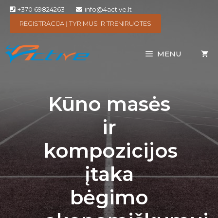
+370 69824263
info@4active.lt
REGISTRACIJA Į TYRIMUS IR TRENIRUOTES
MENU
Kūno masės
ir
kompozicijos
įtaka
bėgimo