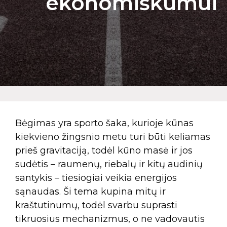
ekonomiškumui
Bėgimas yra sporto šaka, kurioje kūnas
kiekvieno žingsnio metu turi būti keliamas
prieš gravitaciją, todėl kūno masė ir jos
sudėtis – raumenų, riebalų ir kitų audinių
santykis – tiesiogiai veikia energijos
sąnaudas. Ši tema kupina mitų ir
kraštutinumų, todėl svarbu suprasti
tikruosius mechanizmus, o ne vadovautis