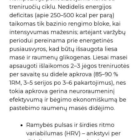
treniruočių ciklu. Nedidelis energijos
deficitas (apie 250–500 kcal per parą)
taikomas tik bazinio rengimo bloke, kai
intensyvumas mažesnis; artėjant varžybų
periodui pereinama prie energetinės
pusiausvyros, kad būtų išsaugota liesa
masė ir raumenų glikogenas. Liesai masei
apsaugoti išlaikomos 2–3 jėgos treniruotės
per savaitę su didele apkrova (85–90 %
1RM, 3–5 serijos po 3–6 pakartojimus), nes
tokia apkrova gerina neuroraumeninį
efektyvumą ir bėgimo ekonomiškumą be
pastebimo raumenų masės didėjimo.
Ramybės pulsas ir širdies ritmo
variabilumas (HRV) – ankstyvi per