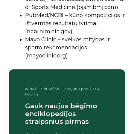
of Sports Medicine (bjsm.bmj.com)
PubMed/NCBI – kūno kompozicijos ir
ištvermės rezultatų tyrimai
(ncbi.nlm.nih.gov)
Mayo Clinic – sveikos mitybos ir
sporto rekomendacijos
(mayoclinic.org)
✉ NAUJIENLAIŠKIS · Prisijunk prie 2 400+
bėgikų
Gauk naujus bėgimo
enciklopedijos
straipsnius pirmas