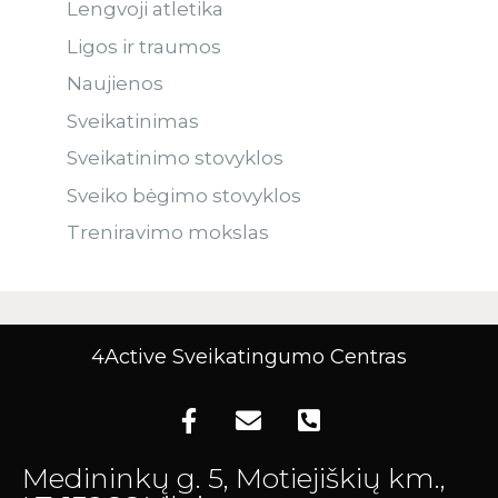
Lengvoji atletika
Ligos ir traumos
Naujienos
Sveikatinimas
Sveikatinimo stovyklos
Sveiko bėgimo stovyklos
Treniravimo mokslas
4Active Sveikatingumo Centras
Medininkų g. 5, Motiejiškių km.,