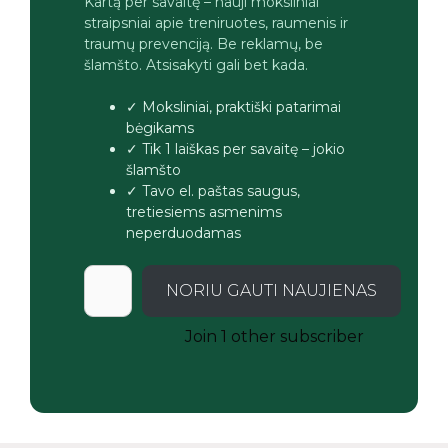
Kartą per savaitę – nauji moksliniai
straipsniai apie treniruotes, raumenis ir
traumų prevenciją. Be reklamų, be
šlamšto. Atsisakyti gali bet kada.
✓ Moksliniai, praktiški patarimai
bėgikams
✓ Tik 1 laiškas per savaitę – jokio
šlamšto
✓ Tavo el. paštas saugus,
tretiesiems asmenims
neperduodamas
NORIU GAUTI NAUJIENAS
Join 1 other subscriber