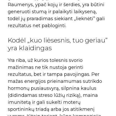
Raumenys, ypač kojų ir šerdies, yra būtini
generuoti stumą ir palaikyti laikyseną,
todėl jų praradimas siekiant „lieknėti” gali
rezultatus net pabloginti.
Kodėl „kuo liėsesnis, tuo geriau”
yra klaidingas
Yra riba, už kurios tolesnis svorio
mažinimas ne tik nustoja gerinti
rezultatus, bet ir tampa pavojingas. Per
mažas energijos prieinamumas sutrikdo
hormonų pusiausvyrą, silpnina kaulus
(didindamas streso lūžių riziką), maina
imunitetą ir gali sukelti moterų
sportininkų triadą arba jos atitikmenį