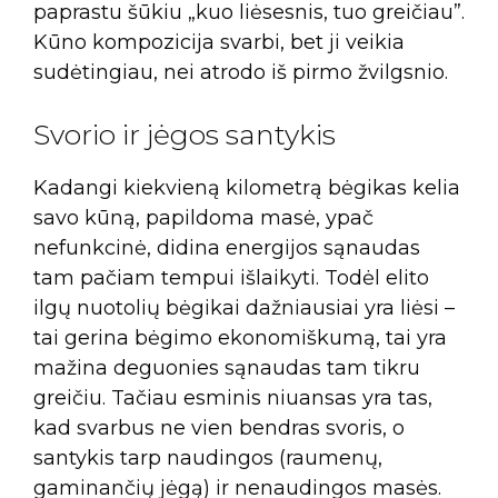
paprastu šūkiu „kuo liėsesnis, tuo greičiau”.
Kūno kompozicija svarbi, bet ji veikia
sudėtingiau, nei atrodo iš pirmo žvilgsnio.
Svorio ir jėgos santykis
Kadangi kiekvieną kilometrą bėgikas kelia
savo kūną, papildoma masė, ypač
nefunkcinė, didina energijos sąnaudas
tam pačiam tempui išlaikyti. Todėl elito
ilgų nuotolių bėgikai dažniausiai yra liėsi –
tai gerina bėgimo ekonomiškumą, tai yra
mažina deguonies sąnaudas tam tikru
greičiu. Tačiau esminis niuansas yra tas,
kad svarbus ne vien bendras svoris, o
santykis tarp naudingos (raumenų,
gaminančių jėgą) ir nenaudingos masės.