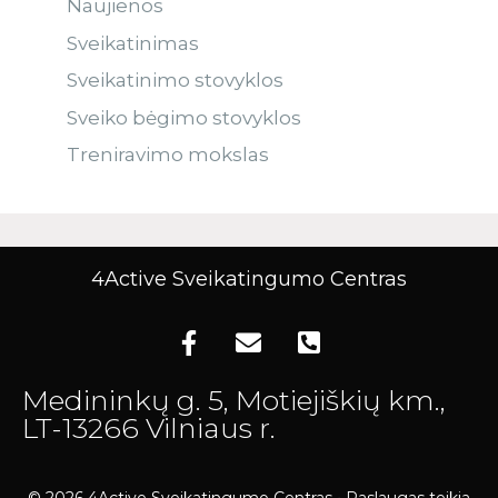
Naujienos
Sveikatinimas
Sveikatinimo stovyklos
Sveiko bėgimo stovyklos
Treniravimo mokslas
4Active Sveikatingumo Centras
Medininkų g. 5, Motiejiškių km.,
LT-13266 Vilniaus r.
© 2026 4Active Sveikatingumo Centras • Paslaugas teikia