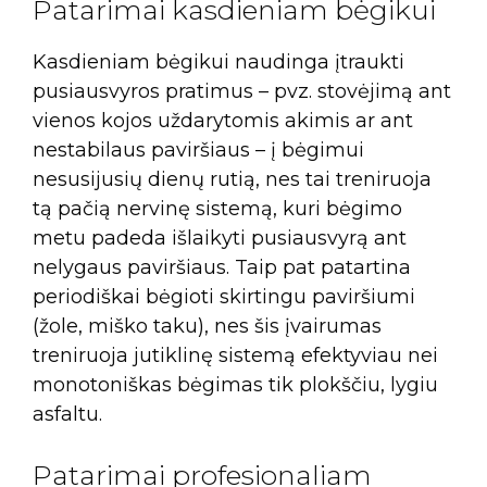
Patarimai kasdieniam bėgikui
Kasdieniam bėgikui naudinga įtraukti
pusiausvyros pratimus – pvz. stovėjimą ant
vienos kojos uždarytomis akimis ar ant
nestabilaus paviršiaus – į bėgimui
nesusijusių dienų rutią, nes tai treniruoja
tą pačią nervinę sistemą, kuri bėgimo
metu padeda išlaikyti pusiausvyrą ant
nelygaus paviršiaus. Taip pat patartina
periodiškai bėgioti skirtingu paviršiumi
(žole, miško taku), nes šis įvairumas
treniruoja jutiklinę sistemą efektyviau nei
monotoniškas bėgimas tik plokščiu, lygiu
asfaltu.
Patarimai profesionaliam