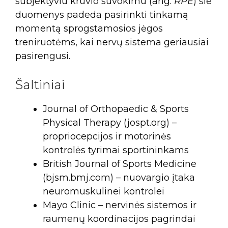
subjektyviu krūvio suvokimu (ang.
RPE
) šie
duomenys padeda pasirinkti tinkamą
momentą sprogstamosios jėgos
treniruotėms, kai nervų sistema geriausiai
pasirengusi.
Šaltiniai
Journal of Orthopaedic & Sports
Physical Therapy (jospt.org) –
propriocepcijos ir motorinės
kontrolės tyrimai sportininkams
British Journal of Sports Medicine
(bjsm.bmj.com) – nuovargio įtaka
neuromuskulinei kontrolei
Mayo Clinic – nervinės sistemos ir
raumenų koordinacijos pagrindai