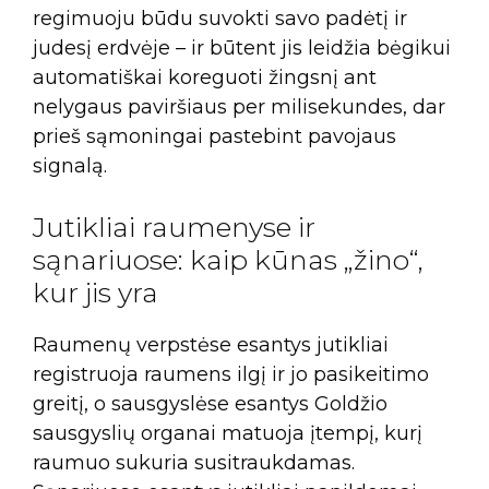
regimuoju būdu suvokti savo padėtį ir
judesį erdvėje – ir būtent jis leidžia bėgikui
automatiškai koreguoti žingsnį ant
nelygaus paviršiaus per milisekundes, dar
prieš sąmoningai pastebint pavojaus
signalą.
Jutikliai raumenyse ir
sąnariuose: kaip kūnas „žino“,
kur jis yra
Raumenų verpstėse esantys jutikliai
registruoja raumens ilgį ir jo pasikeitimo
greitį, o sausgyslėse esantys Goldžio
sausgyslių organai matuoja įtempį, kurį
raumuo sukuria susitraukdamas.