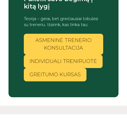
kitą lygį
Teorija – gerai, bet greičiausiai tobulėsi
su treneriu. Išsirink, kas tinka tau:
ASMENINĖ TRENERIO
KONSULTACIJA
INDIVIDUALI TRENIRUOTĖ
GREITUMO KURSAS