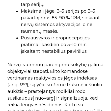
tarp serijų.
Maksimali jėga: 3–5 serijos po 3–5
pakartojimus 85–90 % 1RM, siekiant
nervų sistemos aktyvacijos, o ne
raumenų masės.
Pusiausvyros ir propriocepcijos
pratimai: kasdien po 5–10 min.,
įskaitant nestabilius paviršius.
Nervų-raumenų parengimo kokybę galima
objektyviai stebėti. Elito komandose
vertinamas reaktyviosios jėgos indeksas
(ang.
RSI
), sąlyčio su žeme trukmė ir šuolio
aukštis – prastėjantys rodikliai rodo
susikaupusį nuovargį ir signalizuoja, kad
reikia lengvesnės dienos. Kartu su