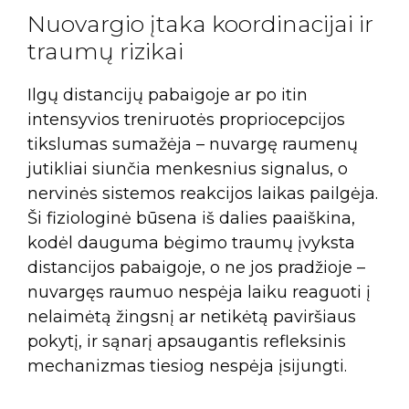
Nuovargio įtaka koordinacijai ir
traumų rizikai
Ilgų distancijų pabaigoje ar po itin
intensyvios treniruotės propriocepcijos
tikslumas sumažėja – nuvargę raumenų
jutikliai siunčia menkesnius signalus, o
nervinės sistemos reakcijos laikas pailgėja.
Ši fiziologinė būsena iš dalies paaiškina,
kodėl dauguma bėgimo traumų įvyksta
distancijos pabaigoje, o ne jos pradžioje –
nuvargęs raumuo nespėja laiku reaguoti į
nelaimėtą žingsnį ar netikėtą paviršiaus
pokytį, ir sąnarį apsaugantis refleksinis
mechanizmas tiesiog nespėja įsijungti.