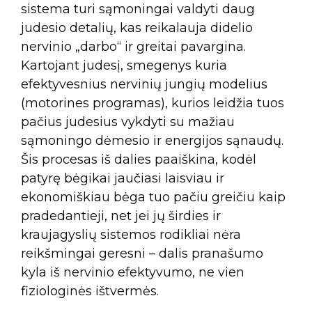
sistema turi sąmoningai valdyti daug
judesio detalių, kas reikalauja didelio
nervinio „darbo“ ir greitai pavargina.
Kartojant judesį, smegenys kuria
efektyvesnius nervinių jungių modelius
(motorines programas), kurios leidžia tuos
pačius judesius vykdyti su mažiau
sąmoningo dėmesio ir energijos sąnaudų.
Šis procesas iš dalies paaiškina, kodėl
patyrę bėgikai jaučiasi laisviau ir
ekonomiškiau bėga tuo pačiu greičiu kaip
pradedantieji, net jei jų širdies ir
kraujagyslių sistemos rodikliai nėra
reikšmingai geresni – dalis pranašumo
kyla iš nervinio efektyvumo, ne vien
fiziologinės ištvermės.