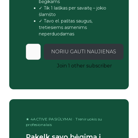
bėgikams
✓ Tik 1 laiškas per savaitę – jokio
šlamšto
✓ Tavo el. paštas saugus,
tretiesiems asmenims
neperduodamas
NORIU GAUTI NAUJIENAS
Join 1 other subscriber
★ 4ACTIVE PASIŪLYMAI · Treniruokis su
profesionalais
Pakelk savo bėgimą į