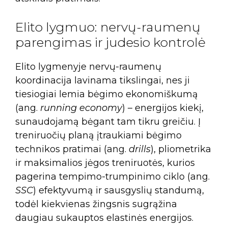
Elito lygmuo: nervų-raumenų
parengimas ir judesio kontrolė
Elito lygmenyje nervų-raumenų
koordinacija lavinama tikslingai, nes ji
tiesiogiai lemia bėgimo ekonomiškumą
(ang.
running economy
) – energijos kiekį,
sunaudojamą bėgant tam tikru greičiu. Į
treniruočių planą įtraukiami bėgimo
technikos pratimai (ang.
drills
), pliometrika
ir maksimalios jėgos treniruotės, kurios
pagerina tempimo-trumpinimo ciklo (ang.
SSC
) efektyvumą ir sausgyslių standumą,
todėl kiekvienas žingsnis sugrąžina
daugiau sukauptos elastinės energijos.