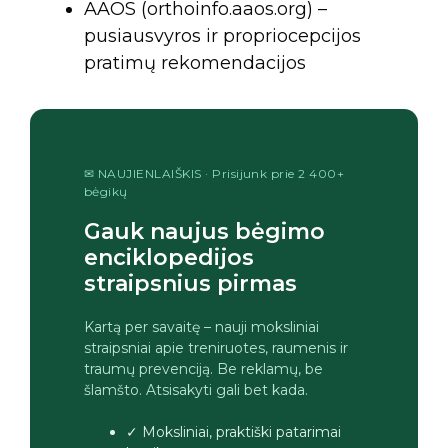
AAOS (orthoinfo.aaos.org) –
pusiausvyros ir propriocepcijos
pratimų rekomendacijos
✉ NAUJIENLAIŠKIS · Prisijunk prie 2 400+
bėgikų
Gauk naujus bėgimo
enciklopedijos
straipsnius pirmas
Kartą per savaitę – nauji moksliniai
straipsniai apie treniruotes, raumenis ir
traumų prevenciją. Be reklamų, be
šlamšto. Atsisakyti gali bet kada.
✓ Moksliniai, praktiški patarimai