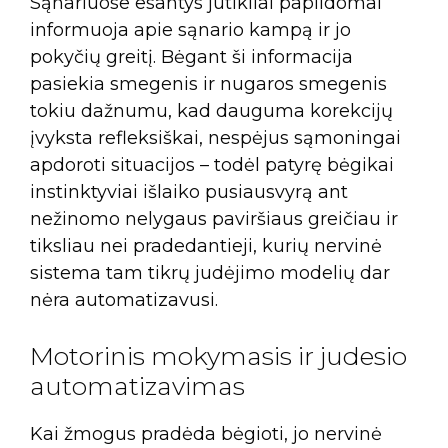
Sąnariuose esantys jutikliai papildomai
informuoja apie sąnario kampą ir jo
pokyčių greitį. Bėgant ši informacija
pasiekia smegenis ir nugaros smegenis
tokiu dažnumu, kad dauguma korekcijų
įvyksta refleksiškai, nespėjus sąmoningai
apdoroti situacijos – todėl patyrę bėgikai
instinktyviai išlaiko pusiausvyrą ant
nežinomo nelygaus paviršiaus greičiau ir
tiksliau nei pradedantieji, kurių nervinė
sistema tam tikrų judėjimo modelių dar
nėra automatizavusi.
Motorinis mokymasis ir judesio
automatizavimas
Kai žmogus pradėda bėgioti, jo nervinė