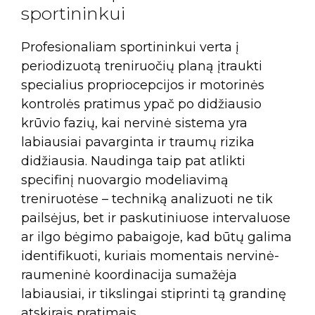
sportininkui
Profesionaliam sportininkui verta į
periodizuotą treniruočių planą įtraukti
specialius propriocepcijos ir motorinės
kontrolės pratimus ypač po didžiausio
krūvio fazių, kai nervinė sistema yra
labiausiai pavarginta ir traumų rizika
didžiausia. Naudinga taip pat atlikti
specifinį nuovargio modeliavimą
treniruotėse – techniką analizuoti ne tik
pailsėjus, bet ir paskutiniuose intervaluose
ar ilgo bėgimo pabaigoje, kad būtų galima
identifikuoti, kuriais momentais nervinė-
raumeninė koordinacija sumažėja
labiausiai, ir tikslingai stiprinti tą grandinę
atskirais pratimais.