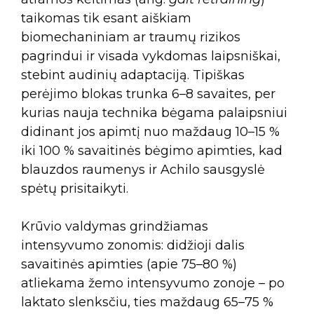
taikomas tik esant aiškiam
biomechaniniam ar traumų rizikos
pagrindui ir visada vykdomas laipsniškai,
stebint audinių adaptaciją. Tipiškas
perėjimo blokas trunka 6–8 savaites, per
kurias nauja technika bėgama palaipsniui
didinant jos apimtį nuo maždaug 10–15 %
iki 100 % savaitinės bėgimo apimties, kad
blauzdos raumenys ir Achilo sausgyslė
spėtų prisitaikyti.
Krūvio valdymas grindžiamas
intensyvumo zonomis: didžioji dalis
savaitinės apimties (apie 75–80 %)
atliekama žemo intensyvumo zonoje – po
laktato slenksčiu, ties maždaug 65–75 %