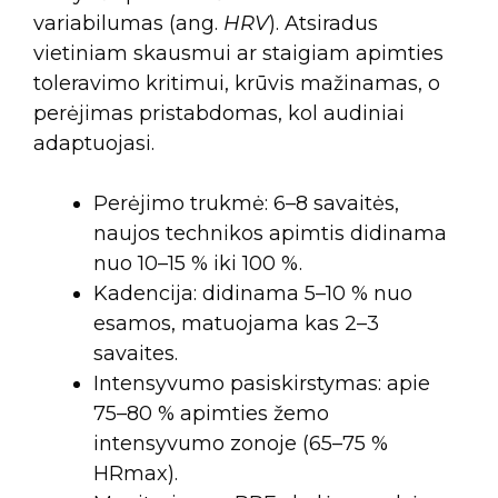
variabilumas (ang.
HRV
). Atsiradus
vietiniam skausmui ar staigiam apimties
toleravimo kritimui, krūvis mažinamas, o
perėjimas pristabdomas, kol audiniai
adaptuojasi.
Perėjimo trukmė: 6–8 savaitės,
naujos technikos apimtis didinama
nuo 10–15 % iki 100 %.
Kadencija: didinama 5–10 % nuo
esamos, matuojama kas 2–3
savaites.
Intensyvumo pasiskirstymas: apie
75–80 % apimties žemo
intensyvumo zonoje (65–75 %
HRmax).