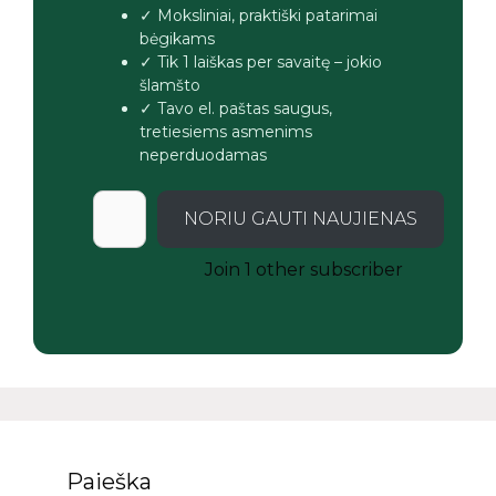
✓ Moksliniai, praktiški patarimai
bėgikams
✓ Tik 1 laiškas per savaitę – jokio
šlamšto
✓ Tavo el. paštas saugus,
tretiesiems asmenims
neperduodamas
NORIU GAUTI NAUJIENAS
Join 1 other subscriber
Paieška