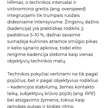
HRmax, o technikos intervalai ir
viršnorminis greitis (ang.
overspeed
)
integruojami tik trumpais ruožais
didesniame intensyvume. Žingsnių dažnis
(kadencija) yra praktiškas rodiklis: jį
padidinus 5–10 %, dažnai savaime
sumažėja kulninės atramos smūgio pikas
ir kelio sąnario apkrova, todėl elito
rengime kadencija stebima kaip vienas
objektyvių technikos matų.
Technikos pokyčiai vertinami ne tik pagal
pojūčius, bet ir pagal objektyvius rodiklius
– kadencijos stabilumą, žemės kontakto
laiką, subjektyvų krūvio pojūtį (ang.
RPE
)
bei atsigavimo žymenis, tokius kaip
ramybės pulsas ir širdies ritmo