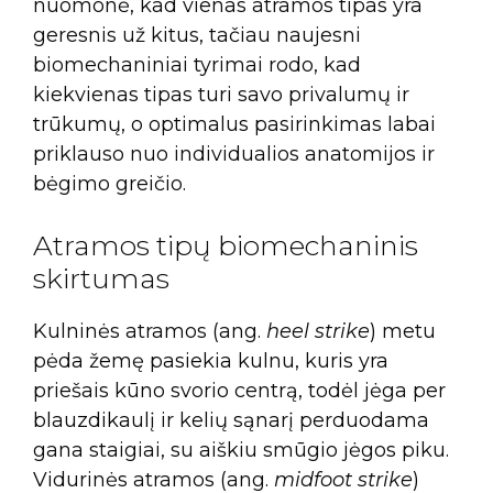
nuomonė, kad vienas atramos tipas yra
geresnis už kitus, tačiau naujesni
biomechaniniai tyrimai rodo, kad
kiekvienas tipas turi savo privalumų ir
trūkumų, o optimalus pasirinkimas labai
priklauso nuo individualios anatomijos ir
bėgimo greičio.
Atramos tipų biomechaninis
skirtumas
Kulninės atramos (ang.
heel strike
) metu
pėda žemę pasiekia kulnu, kuris yra
priešais kūno svorio centrą, todėl jėga per
blauzdikaulį ir kelių sąnarį perduodama
gana staigiai, su aiškiu smūgio jėgos piku.
Vidurinės atramos (ang.
midfoot strike
)