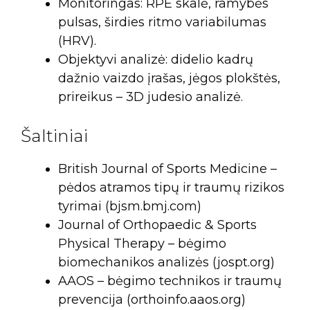
Monitoringas: RPE skalė, ramybės
pulsas, širdies ritmo variabilumas
(HRV).
Objektyvi analizė: didelio kadrų
dažnio vaizdo įrašas, jėgos plokštės,
prireikus – 3D judesio analizė.
Šaltiniai
British Journal of Sports Medicine –
pėdos atramos tipų ir traumų rizikos
tyrimai (bjsm.bmj.com)
Journal of Orthopaedic & Sports
Physical Therapy – bėgimo
biomechanikos analizės (jospt.org)
AAOS – bėgimo technikos ir traumų
prevencija (orthoinfo.aaos.org)