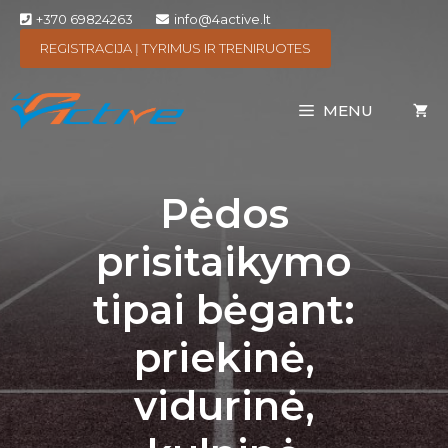
+370 69824263
info@4active.lt
REGISTRACIJA Į TYRIMUS IR TRENIRUOTES
MENU
Pėdos
prisitaikymo
tipai bėgant:
priekinė,
vidurinė,