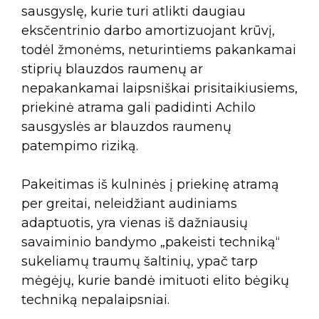
sausgyslę, kurie turi atlikti daugiau
eksčentrinio darbo amortizuojant krūvį,
todėl žmonėms, neturintiems pakankamai
stiprių blauzdos raumenų ar
nepakankamai laipsniškai prisitaikiusiems,
priekinė atrama gali padidinti Achilo
sausgyslės ar blauzdos raumenų
patempimo riziką.
Pakeitimas iš kulninės į priekinę atramą
per greitai, neleidžiant audiniams
adaptuotis, yra vienas iš dažniausių
savaiminio bandymo „pakeisti techniką“
sukeliamų traumų šaltinių, ypač tarp
mėgėjų, kurie bandė imituoti elito bėgikų
techniką nepalaipsniai.