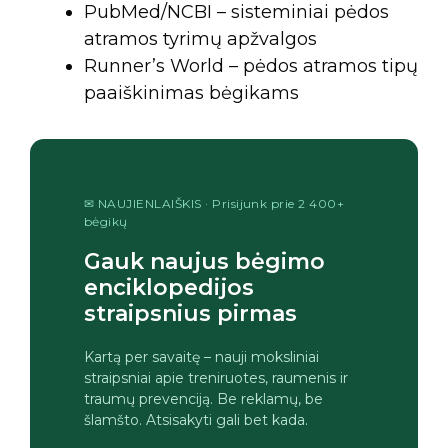
PubMed/NCBI – sisteminiai pėdos
atramos tyrimų apžvalgos
Runner’s World – pėdos atramos tipų
paaiškinimas bėgikams
✉ NAUJIENLAIŠKIS · Prisijunk prie 2 400+
bėgikų
Gauk naujus bėgimo
enciklopedijos
straipsnius pirmas
Kartą per savaitę – nauji moksliniai
straipsniai apie treniruotes, raumenis ir
traumų prevenciją. Be reklamų, be
šlamšto. Atsisakyti gali bet kada.