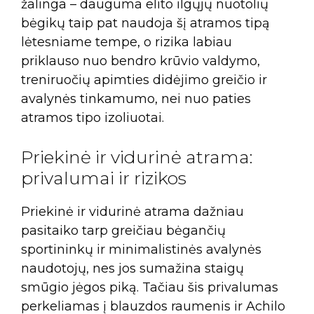
žalinga – dauguma elito ilgųjų nuotolių
bėgikų taip pat naudoja šį atramos tipą
lėtesniame tempe, o rizika labiau
priklauso nuo bendro krūvio valdymo,
treniruočių apimties didėjimo greičio ir
avalynės tinkamumo, nei nuo paties
atramos tipo izoliuotai.
Priekinė ir vidurinė atrama:
privalumai ir rizikos
Priekinė ir vidurinė atrama dažniau
pasitaiko tarp greičiau bėgančių
sportininkų ir minimalistinės avalynės
naudotojų, nes jos sumažina staigų
smūgio jėgos piką. Tačiau šis privalumas
perkeliamas į blauzdos raumenis ir Achilo