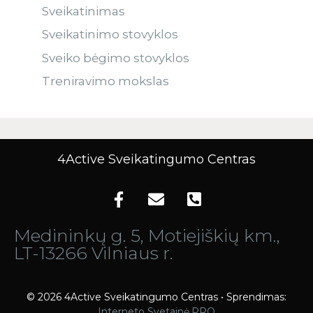
Sveikatinimas
Sveikatinimo stovyklos
Sveiko bėgimo stovyklos
Treniravimo mokslas
4Active Sveikatingumo Centras
Medininkų g. 5, Motiejiškių km.,
LT-13266 Vilniaus r.
© 2026 4Active Sveikatingumo Centras • Sprendimas:
Interneto Svetainė.PRO