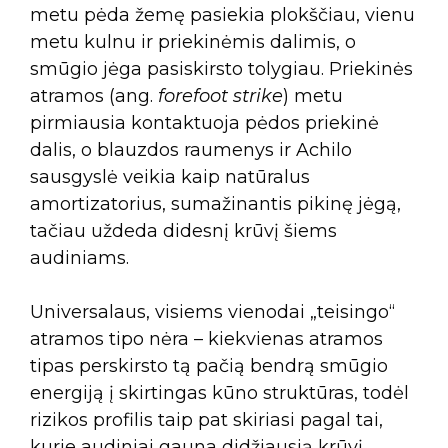
metu pėda žemę pasiekia plokščiau, vienu
metu kulnu ir priekinėmis dalimis, o
smūgio jėga pasiskirsto tolygiau. Priekinės
atramos (ang.
forefoot strike
) metu
pirmiausia kontaktuoja pėdos priekinė
dalis, o blauzdos raumenys ir Achilo
sausgyslė veikia kaip natūralus
amortizatorius, sumažinantis pikinę jėgą,
tačiau uždeda didesnį krūvį šiems
audiniams.
Universalaus, visiems vienodai „teisingo“
atramos tipo nėra – kiekvienas atramos
tipas perskirsto tą pačią bendrą smūgio
energiją į skirtingas kūno struktūras, todėl
rizikos profilis taip pat skiriasi pagal tai,
kurie audiniai gauna didžiausią krūvį.