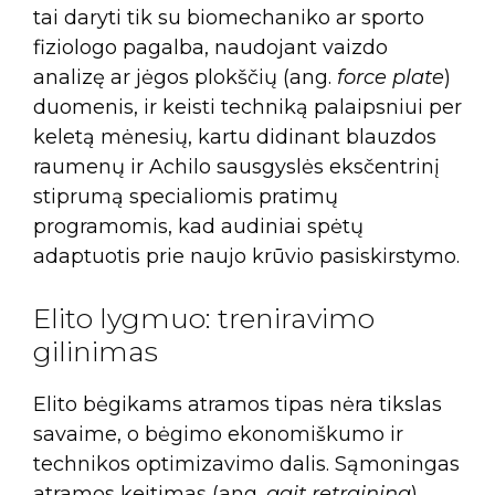
tai daryti tik su biomechaniko ar sporto
fiziologo pagalba, naudojant vaizdo
analizę ar jėgos plokščių (ang.
force plate
)
duomenis, ir keisti techniką palaipsniui per
keletą mėnesių, kartu didinant blauzdos
raumenų ir Achilo sausgyslės eksčentrinį
stiprumą specialiomis pratimų
programomis, kad audiniai spėtų
adaptuotis prie naujo krūvio pasiskirstymo.
Elito lygmuo: treniravimo
gilinimas
Elito bėgikams atramos tipas nėra tikslas
savaime, o bėgimo ekonomiškumo ir
technikos optimizavimo dalis. Sąmoningas
atramos keitimas (ang.
gait retraining
)