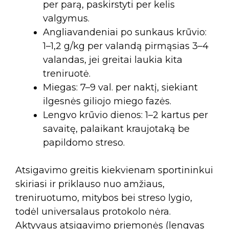
per parą, paskirstyti per kelis
valgymus.
Angliavandeniai po sunkaus krūvio:
1–1,2 g/kg per valandą pirmąsias 3–4
valandas, jei greitai laukia kita
treniruotė.
Miegas: 7–9 val. per naktį, siekiant
ilgesnės giliojo miego fazės.
Lengvo krūvio dienos: 1–2 kartus per
savaitę, palaikant kraujotaką be
papildomo streso.
Atsigavimo greitis kiekvienam sportininkui
skiriasi ir priklauso nuo amžiaus,
treniruotumo, mitybos bei streso lygio,
todėl universalaus protokolo nėra.
Aktyvaus atsigavimo priemonės (lengvas