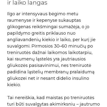
ir laiko langas
Ilgo ar intensyvaus bėgimo metu
raumenyse ir kepenyse sukauptas
glikogenas reikšmingai sumažėja, o jo
papildymo greitis priklauso nuo
angliavandenių kiekio ir laiko, per kurį jie
suvalgomi. Pirmosios 30–60 minučių po
treniruotės dažnai laikomos laikotarpiu,
kai raumenų ląstelės yra jautriausios
gliukozės pasisavinimui, nes treniruotė
padidina ląstelių membranų pralaidumą
gliukozei net ir nesant didelio insulino
kiekio.
Tai nereiškia, kad maistas po treniruotės
turi būti suvalgytas akimirksniu – jautrumo