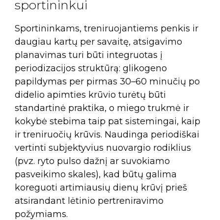
sportininkui
Sportininkams, treniruojantiems penkis ir
daugiau kartų per savaitę, atsigavimo
planavimas turi būti integruotas į
periodizacijos struktūrą: glikogeno
papildymas per pirmas 30–60 minučių po
didelio apimties krūvio turėtų būti
standartinė praktika, o miego trukmė ir
kokybė stebima taip pat sistemingai, kaip
ir treniruočių krūvis. Naudinga periodiškai
vertinti subjektyvius nuovargio rodiklius
(pvz. ryto pulso dažnį ar suvokiamo
pasveikimo skales), kad būtų galima
koreguoti artimiausių dienų krūvį prieš
atsirandant lėtinio pertreniravimo
požymiams.