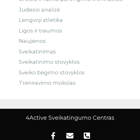
Judesio analizė
Lengvoji atletika
Ligos ir traumos
Naujienos
Sveikatinimas
Sveikatinimo stovyklos
Sveiko bėgimo stovyklos
Treniravimo mokslas
4Active Sveikatingumo Centras