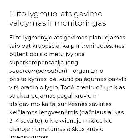
Elito lygmuo: atsigavimo
valdymas ir monitoringas
Elito lygmenyje atsigavimas planuojamas
taip pat kruopščiai kaip ir treniruotės, nes
būtent poilsio metu įvyksta
superkompensacija (ang.
supercompensation
) – organizmo
prisitaikymas, dėl kurio pajėgumas pakyla
virš pradinio lygio. Todėl treniruočių ciklas
struktūruojamas pagal krūvio ir
atsigavimo kaitą: sunkesnės savaitės
keičiamos lengvesnėmis (dažniausiai kas
3–4 savaitę), o kiekvienoje mikrociklo
dienoje numatomas aiškus krūvio
intensyvumas.