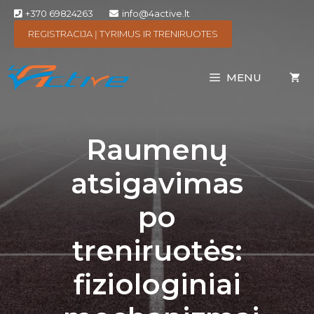
+370 69824263
info@4active.lt
REGISTRACIJA Į TYRIMUS IR TRENIRUOTES
MENU
Raumenų
atsigavimas
po
treniruotės:
fiziologiniai