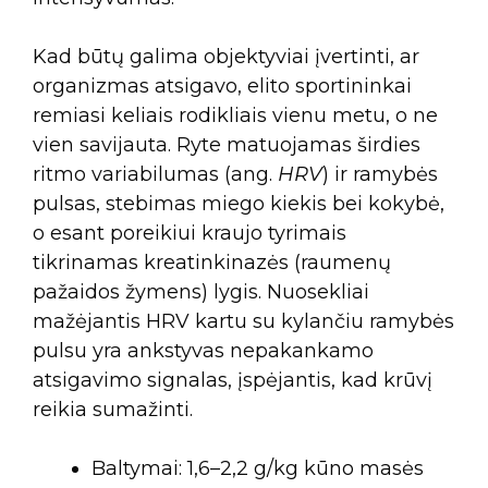
Kad būtų galima objektyviai įvertinti, ar
organizmas atsigavo, elito sportininkai
remiasi keliais rodikliais vienu metu, o ne
vien savijauta. Ryte matuojamas širdies
ritmo variabilumas (ang.
HRV
) ir ramybės
pulsas, stebimas miego kiekis bei kokybė,
o esant poreikiui kraujo tyrimais
tikrinamas kreatinkinazės (raumenų
pažaidos žymens) lygis. Nuosekliai
mažėjantis HRV kartu su kylančiu ramybės
pulsu yra ankstyvas nepakankamo
atsigavimo signalas, įspėjantis, kad krūvį
reikia sumažinti.
Baltymai: 1,6–2,2 g/kg kūno masės