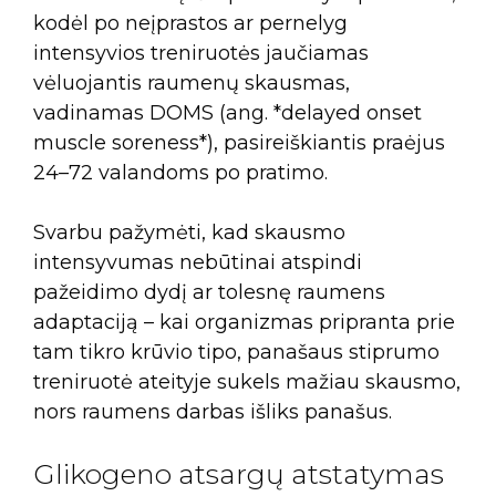
kodėl po neįprastos ar pernelyg
intensyvios treniruotės jaučiamas
vėluojantis raumenų skausmas,
vadinamas DOMS (ang. *delayed onset
muscle soreness*), pasireiškiantis praėjus
24–72 valandoms po pratimo.
Svarbu pažymėti, kad skausmo
intensyvumas nebūtinai atspindi
pažeidimo dydį ar tolesnę raumens
adaptaciją – kai organizmas pripranta prie
tam tikro krūvio tipo, panašaus stiprumo
treniruotė ateityje sukels mažiau skausmo,
nors raumens darbas išliks panašus.
Glikogeno atsargų atstatymas