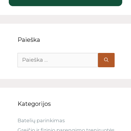
Paieška
Kategorijos
Batelių parinkimas
Greičio ir fizinio parengimo treniruotės