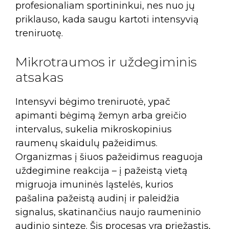
profesionaliam sportininkui, nes nuo jų
priklauso, kada saugu kartoti intensyvią
treniruotę.
Mikrotraumos ir uždegiminis
atsakas
Intensyvi bėgimo treniruotė, ypač
apimanti bėgimą žemyn arba greičio
intervalus, sukelia mikroskopinius
raumenų skaidulų pažeidimus.
Organizmas į šiuos pažeidimus reaguoja
uždegimine reakcija – į pažeistą vietą
migruoja imuninės ląstelės, kurios
pašalina pažeistą audinį ir paleidžia
signalus, skatinančius naujo raumeninio
audinio sintezę. Šis procesas yra priežastis,