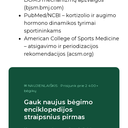
(bjsm.bmj.com)
PubMed/NCBI – kortizolio ir augimo
hormono dinamikos tyrimai
sportininkams
American College of Sports Medicine
– atsigavimo ir periodizacijos
rekomendacijos (acsm.org)
✉ NAUJIENLAIŠKIS · Prisijunk prie 2 400+
bėgikų
Gauk naujus bėgimo
enciklopedijos
straipsnius pirmas