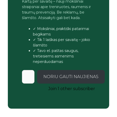
Kartą per savaitę – nauji moksliniai
straipsniai apie treniruotes, raumenis ir
traumų prevenciją. Be reklamų, be
šlamšto. Atsisakyti gali bet kada.
✓ Moksliniai, praktiški patarimai
bėgikams
✓ Tik 1 laiškas per savaitę – jokio
šlamšto
✓ Tavo el. paštas saugus,
tretiesiems asmenims
neperduodamas
NORIU GAUTI NAUJIENAS
Join 1 other subscriber