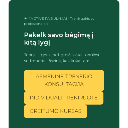
★ 4ACTIVE PASIŪLYMAI · Treniruokis su
profesionalais
Pakelk savo bėgimą į
kitą lygį
Teorija – gerai, bet greičiausiai tobulėsi
su treneriu. Išsirink, kas tinka tau:
ASMENINĖ TRENERIO
KONSULTACIJA
INDIVIDUALI TRENIRUOTĖ
GREITUMO KURSAS