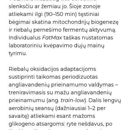
slenksčiu ar žemiau jo. Šioje zonoje
atliekami ilgi (90–150 min) tęstiniai
bėgimai skatina mitochondrijų biogenezę
ir riebalų pernešimo fermentų aktyvumą.
Individualus
FatMax
taškas nustatomas
laboratoriniu kvėpavimo dujų mainų
tyrimu.
Riebalų oksidacijos adaptacijoms
sustiprinti taikomas periodizuotas
angliavandenių prieinamumo valdymas –
treniravimasis su mažu angliavandenių
prieinamumu (ang.
train-low
). Dalis lengvų
aerobinių seansų (dažniausiai 1–2 per
savaitę) atliekami esant mažoms
glikogeno atsargoms: ryte nešdavus, po