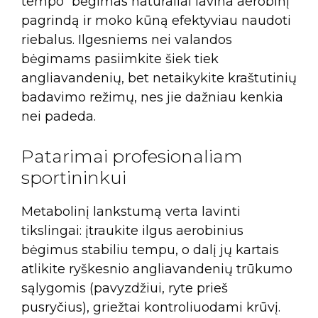
tempo“ bėgimas natūraliai lavina aerobinį
pagrindą ir moko kūną efektyviau naudoti
riebalus. Ilgesniems nei valandos
bėgimams pasiimkite šiek tiek
angliavandenių, bet netaikykite kraštutinių
badavimo režimų, nes jie dažniau kenkia
nei padeda.
Patarimai profesionaliam
sportininkui
Metabolinį lankstumą verta lavinti
tikslingai: įtraukite ilgus aerobinius
bėgimus stabiliu tempu, o dalį jų kartais
atlikite ryškesnio angliavandenių trūkumo
sąlygomis (pavyzdžiui, ryte prieš
pusryčius), griežtai kontroliuodami krūvį.