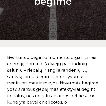
bėgime
Bet kuriuo bėgimo momentu organizmas
energiją gamina iš dviejų pagrindinių
šaltinių – riebalų ir angliavandenių. Jų
santykį lemia bėgimo intensyvumas,
treniruotumas ir mityba. Ištvermės bėgime
ypač svarbus gebėjimas efektyviai deginti
riebalus, nes riebalų atsargos net liesame
kūne yra beveik neribotos, o