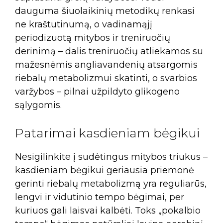
dauguma šiuolaikinių metodikų renkasi
ne kraštutinumą, o vadinamąjį
periodizuotą mitybos ir treniruočių
derinimą – dalis treniruočių atliekamos su
mažesnėmis angliavandenių atsargomis
riebalų metabolizmui skatinti, o svarbios
varžybos – pilnai užpildyto glikogeno
sąlygomis.
Patarimai kasdieniam bėgikui
Nesigilinkite į sudėtingus mitybos triukus –
kasdieniam bėgikui geriausia priemonė
gerinti riebalų metabolizmą yra reguliarūs,
lengvi ir vidutinio tempo bėgimai, per
kuriuos gali laisvai kalbėti. Toks „pokalbio