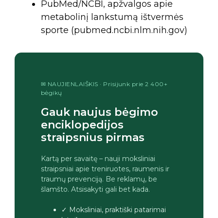
PubMed/NCBI, apžvalgos apie
metabolinį lankstumą ištvermės
sporte (pubmed.ncbi.nlm.nih.gov)
✉ NAUJIENLAIŠKIS · Prisijunk prie 2 400+
bėgikų
Gauk naujus bėgimo
enciklopedijos
straipsnius pirmas
Kartą per savaitę – nauji moksliniai
straipsniai apie treniruotes, raumenis ir
traumų prevenciją. Be reklamų, be
šlamšto. Atsisakyti gali bet kada.
✓ Moksliniai, praktiški patarimai