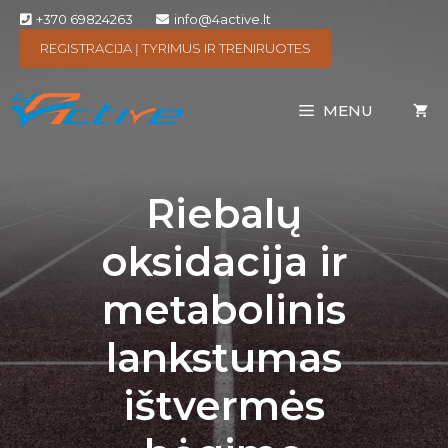
+370 69824263
info@4active.lt
REGISTRACIJA Į TYRIMUS IR TRENIRUOTES
MENU
Riebalų
oksidacija ir
metabolinis
lankstumas
ištvermės