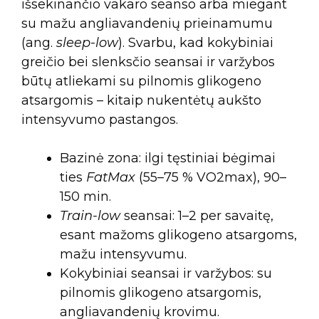
išsekinančio vakaro seanso arba miegant
su mažu angliavandenių prieinamumu
(ang.
sleep-low
). Svarbu, kad kokybiniai
greičio bei slenksčio seansai ir varžybos
būtų atliekami su pilnomis glikogeno
atsargomis – kitaip nukentėtų aukšto
intensyvumo pastangos.
Bazinė zona: ilgi tęstiniai bėgimai
ties
FatMax
(55–75 % VO2max), 90–
150 min.
Train-low
seansai: 1–2 per savaitę,
esant mažoms glikogeno atsargoms,
mažu intensyvumu.
Kokybiniai seansai ir varžybos: su
pilnomis glikogeno atsargomis,
angliavandenių krovimu.