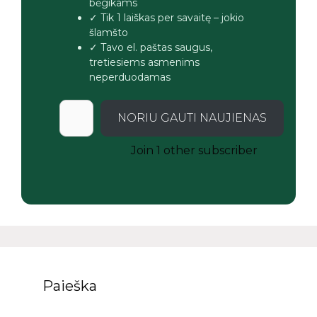
bėgikams
✓ Tik 1 laiškas per savaitę – jokio
šlamšto
✓ Tavo el. paštas saugus,
tretiesiems asmenims
neperduodamas
NORIU GAUTI NAUJIENAS
Join 1 other subscriber
Paieška