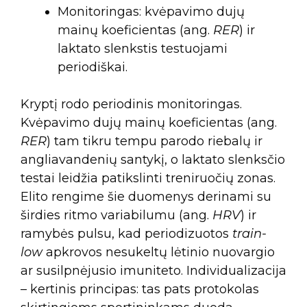
Monitoringas: kvėpavimo dujų
mainų koeficientas (ang.
RER
) ir
laktato slenkstis testuojami
periodiškai.
Kryptį rodo periodinis monitoringas.
Kvėpavimo dujų mainų koeficientas (ang.
RER
) tam tikru tempu parodo riebalų ir
angliavandenių santykį, o laktato slenksčio
testai leidžia patikslinti treniruočių zonas.
Elito rengime šie duomenys derinami su
širdies ritmo variabilumu (ang.
HRV
) ir
ramybės pulsu, kad periodizuotos
train-
low
apkrovos nesukeltų lėtinio nuovargio
ar susilpnėjusio imuniteto. Individualizacija
– kertinis principas: tas pats protokolas