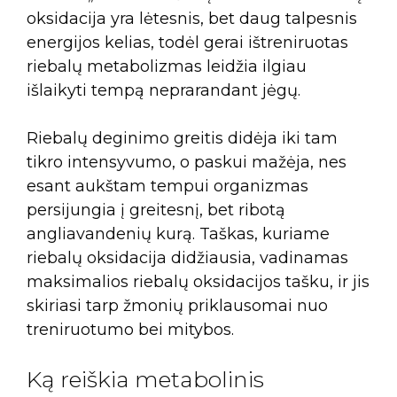
oksidacija yra lėtesnis, bet daug talpesnis
energijos kelias, todėl gerai ištreniruotas
riebalų metabolizmas leidžia ilgiau
išlaikyti tempą neprarandant jėgų.
Riebalų deginimo greitis didėja iki tam
tikro intensyvumo, o paskui mažėja, nes
esant aukštam tempui organizmas
persijungia į greitesnį, bet ribotą
angliavandenių kurą. Taškas, kuriame
riebalų oksidacija didžiausia, vadinamas
maksimalios riebalų oksidacijos tašku, ir jis
skiriasi tarp žmonių priklausomai nuo
treniruotumo bei mitybos.
Ką reiškia metabolinis