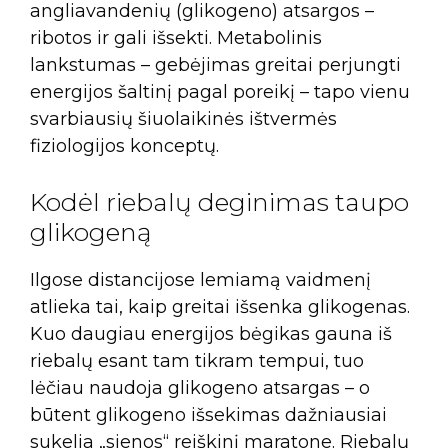
angliavandenių (glikogeno) atsargos –
ribotos ir gali išsekti. Metabolinis
lankstumas – gebėjimas greitai perjungti
energijos šaltinį pagal poreikį – tapo vienu
svarbiausių šiuolaikinės ištvermės
fiziologijos konceptų.
Kodėl riebalų deginimas taupo
glikogeną
Ilgose distancijose lemiamą vaidmenį
atlieka tai, kaip greitai išsenka glikogenas.
Kuo daugiau energijos bėgikas gauna iš
riebalų esant tam tikram tempui, tuo
lėčiau naudoja glikogeno atsargas – o
būtent glikogeno išsekimas dažniausiai
sukelia „sienos“ reiškinį maratone. Riebalų