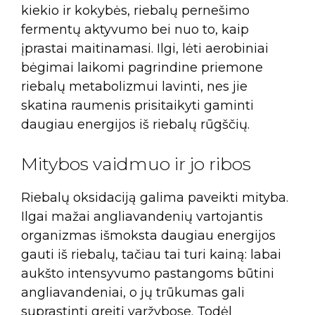
kiekio ir kokybės, riebalų pernešimo
fermentų aktyvumo bei nuo to, kaip
įprastai maitinamasi. Ilgi, lėti aerobiniai
bėgimai laikomi pagrindine priemone
riebalų metabolizmui lavinti, nes jie
skatina raumenis prisitaikyti gaminti
daugiau energijos iš riebalų rūgščių.
Mitybos vaidmuo ir jo ribos
Riebalų oksidaciją galima paveikti mityba.
Ilgai mažai angliavandenių vartojantis
organizmas išmoksta daugiau energijos
gauti iš riebalų, tačiau tai turi kainą: labai
aukšto intensyvumo pastangoms būtini
angliavandeniai, o jų trūkumas gali
suprastinti greitį varžybose. Todėl