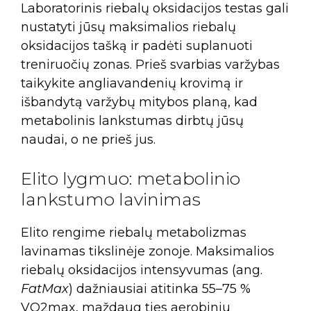
Laboratorinis riebalų oksidacijos testas gali
nustatyti jūsų maksimalios riebalų
oksidacijos tašką ir padėti suplanuoti
treniruočių zonas. Prieš svarbias varžybas
taikykite angliavandenių krovimą ir
išbandytą varžybų mitybos planą, kad
metabolinis lankstumas dirbtų jūsų
naudai, o ne prieš jus.
Elito lygmuo: metabolinio
lankstumo lavinimas
Elito rengime riebalų metabolizmas
lavinamas tikslinėje zonoje. Maksimalios
riebalų oksidacijos intensyvumas (ang.
FatMax
) dažniausiai atitinka 55–75 %
VO2max, maždaug ties aerobiniu