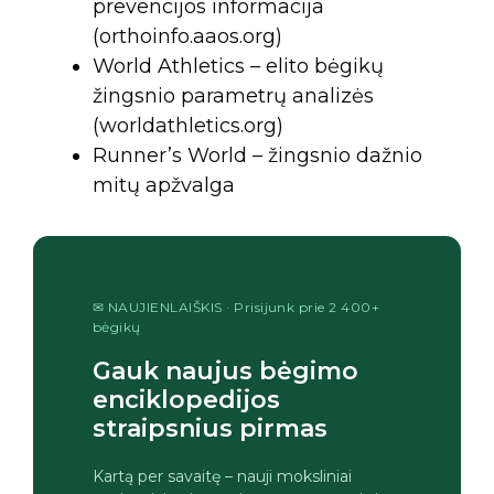
prevencijos informacija
(orthoinfo.aaos.org)
World Athletics – elito bėgikų
žingsnio parametrų analizės
(worldathletics.org)
Runner’s World – žingsnio dažnio
mitų apžvalga
✉ NAUJIENLAIŠKIS · Prisijunk prie 2 400+
bėgikų
Gauk naujus bėgimo
enciklopedijos
straipsnius pirmas
Kartą per savaitę – nauji moksliniai