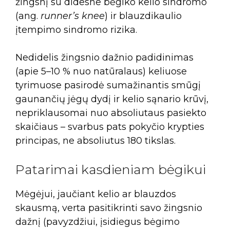
žingsnį su didesne bėgiko kelio sindromo
(ang.
runner’s knee
) ir blauzdikaulio
įtempimo sindromo rizika.
Nedidelis žingsnio dažnio padidinimas
(apie 5–10 % nuo natūralaus) keliuose
tyrimuose pasirodė sumažinantis smūgį
gaunančių jėgų dydį ir kelio sąnario krūvį,
nepriklausomai nuo absoliutaus pasiekto
skaičiaus – svarbus pats pokyčio krypties
principas, ne absoliutus 180 tikslas.
Patarimai kasdieniam bėgikui
Mėgėjui, jaučiant kelio ar blauzdos
skausmą, verta pasitikrinti savo žingsnio
dažnį (pavyzdžiui, įsidiegus bėgimo