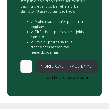
straipsniai apie treniruotes, raumenis ir
traumų prevenciją. Be reklamų, be
šlamšto. Atsisakyti gali bet kada.
✓ Moksliniai, praktiški patarimai
bėgikams
✓ Tik 1 laiškas per savaitę – jokio
šlamšto
✓ Tavo el. paštas saugus,
tretiesiems asmenims
neperduodamas
NORIU GAUTI NAUJIENAS
Join 1 other subscriber