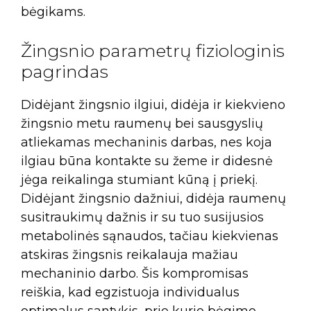
bėgikams.
Žingsnio parametrų fiziologinis
pagrindas
Didėjant žingsnio ilgiui, didėja ir kiekvieno
žingsnio metu raumenų bei sausgyslių
atliekamas mechaninis darbas, nes koja
ilgiau būna kontakte su žeme ir didesnė
jėga reikalinga stumiant kūną į priekį.
Didėjant žingsnio dažniui, didėja raumenų
susitraukimų dažnis ir su tuo susijusios
metabolinės sąnaudos, tačiau kiekvienas
atskiras žingsnis reikalauja mažiau
mechaninio darbo. Šis kompromisas
reiškia, kad egzistuoja individualus
optimalus santykis, prie kurio bėgimo