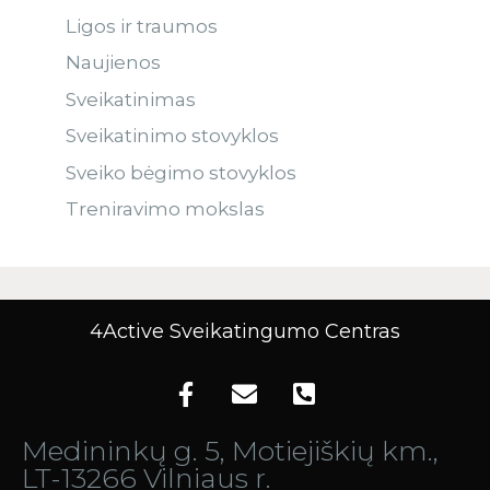
Ligos ir traumos
Naujienos
Sveikatinimas
Sveikatinimo stovyklos
Sveiko bėgimo stovyklos
Treniravimo mokslas
4Active Sveikatingumo Centras
Medininkų g. 5, Motiejiškių km.,
LT-13266 Vilniaus r.