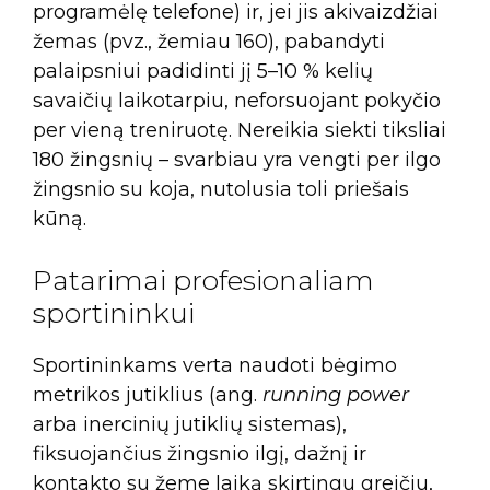
programėlę telefone) ir, jei jis akivaizdžiai
žemas (pvz., žemiau 160), pabandyti
palaipsniui padidinti jį 5–10 % kelių
savaičių laikotarpiu, neforsuojant pokyčio
per vieną treniruotę. Nereikia siekti tiksliai
180 žingsnių – svarbiau yra vengti per ilgo
žingsnio su koja, nutolusia toli priešais
kūną.
Patarimai profesionaliam
sportininkui
Sportininkams verta naudoti bėgimo
metrikos jutiklius (ang.
running power
arba inercinių jutiklių sistemas),
fiksuojančius žingsnio ilgį, dažnį ir
kontakto su žeme laiką skirtingu greičiu,