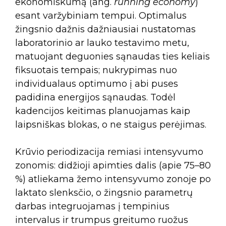
ekonomiškumą (ang.
running economy
)
esant varžybiniam tempui. Optimalus
žingsnio dažnis dažniausiai nustatomas
laboratorinio ar lauko testavimo metu,
matuojant deguonies sąnaudas ties keliais
fiksuotais tempais; nukrypimas nuo
individualaus optimumo į abi puses
padidina energijos sąnaudas. Todėl
kadencijos keitimas planuojamas kaip
laipsniškas blokas, o ne staigus perėjimas.
Krūvio periodizacija remiasi intensyvumo
zonomis: didžioji apimties dalis (apie 75–80
%) atliekama žemo intensyvumo zonoje po
laktato slenksčio, o žingsnio parametrų
darbas integruojamas į tempinius
intervalus ir trumpus greitumo ruožus