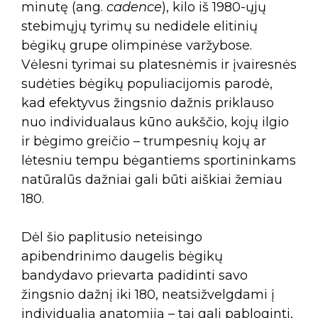
minutę (ang.
cadence
), kilo iš 1980-ųjų
stebimųjų tyrimų su nedidele elitinių
bėgikų grupe olimpinėse varžybose.
Vėlesni tyrimai su platesnėmis ir įvairesnės
sudėties bėgikų populiacijomis parodė,
kad efektyvus žingsnio dažnis priklauso
nuo individualaus kūno aukščio, kojų ilgio
ir bėgimo greičio – trumpesnių kojų ar
lėtesniu tempu bėgantiems sportininkams
natūralūs dažniai gali būti aiškiai žemiau
180.
Dėl šio paplitusio neteisingo
apibendrinimo daugelis bėgikų
bandydavo prievarta padidinti savo
žingsnio dažnį iki 180, neatsižvelgdami į
individualią anatomiją – tai gali pabloginti,