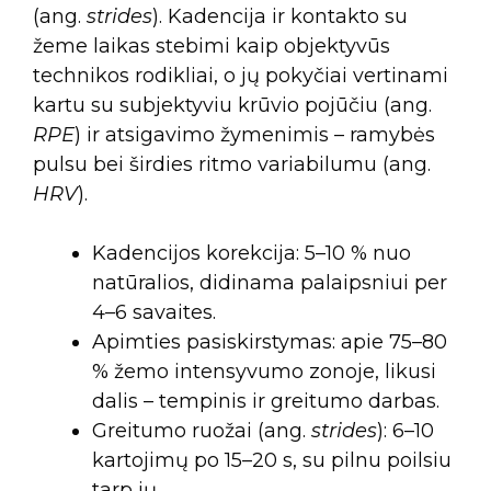
(ang.
strides
). Kadencija ir kontakto su
žeme laikas stebimi kaip objektyvūs
technikos rodikliai, o jų pokyčiai vertinami
kartu su subjektyviu krūvio pojūčiu (ang.
RPE
) ir atsigavimo žymenimis – ramybės
pulsu bei širdies ritmo variabilumu (ang.
HRV
).
Kadencijos korekcija: 5–10 % nuo
natūralios, didinama palaipsniui per
4–6 savaites.
Apimties pasiskirstymas: apie 75–80
% žemo intensyvumo zonoje, likusi
dalis – tempinis ir greitumo darbas.
Greitumo ruožai (ang.
strides
): 6–10
kartojimų po 15–20 s, su pilnu poilsiu
tarp jų.