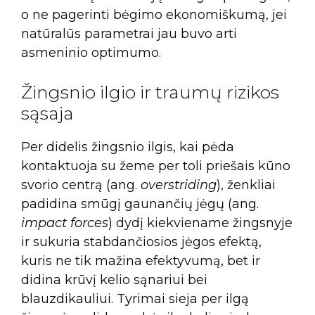
o ne pagerinti bėgimo ekonomiškumą, jei
natūralūs parametrai jau buvo arti
asmeninio optimumo.
Žingsnio ilgio ir traumų rizikos
sąsaja
Per didelis žingsnio ilgis, kai pėda
kontaktuoja su žeme per toli priešais kūno
svorio centrą (ang.
overstriding
), ženkliai
padidina smūgį gaunančių jėgų (ang.
impact forces
) dydį kiekviename žingsnyje
ir sukuria stabdančiosios jėgos efektą,
kuris ne tik mažina efektyvumą, bet ir
didina krūvį kelio sąnariui bei
blauzdikauliui. Tyrimai sieja per ilgą