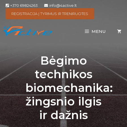
+370 69824263
info@4active.lt
REGISTRACIJA Į TYRIMUS IR TRENIRUOTES
MENU
Bėgimo
technikos
biomechanika:
žingsnio ilgis
ir dažnis