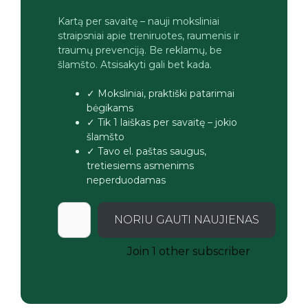
Kartą per savaitę – nauji moksliniai
straipsniai apie treniruotes, raumenis ir
traumų prevenciją. Be reklamų, be
šlamšto. Atsisakyti gali bet kada.
✓ Moksliniai, praktiški patarimai
bėgikams
✓ Tik 1 laiškas per savaitę – jokio
šlamšto
✓ Tavo el. paštas saugus,
tretiesiems asmenims
neperduodamas
NORIU GAUTI NAUJIENAS
Join 1 other subscriber