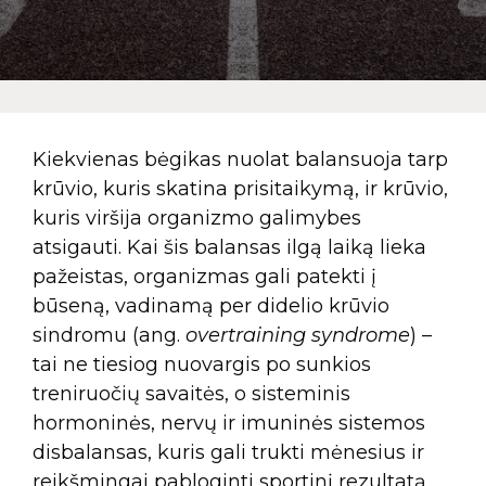
Kiekvienas bėgikas nuolat balansuoja tarp
krūvio, kuris skatina prisitaikymą, ir krūvio,
kuris viršija organizmo galimybes
atsigauti. Kai šis balansas ilgą laiką lieka
pažeistas, organizmas gali patekti į
būseną, vadinamą per didelio krūvio
sindromu (ang.
overtraining syndrome
) –
tai ne tiesiog nuovargis po sunkios
treniruočių savaitės, o sisteminis
hormoninės, nervų ir imuninės sistemos
disbalansas, kuris gali trukti mėnesius ir
reikšmingai pabloginti sportinį rezultatą