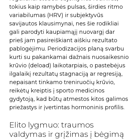
tokius kaip ramybės pulsas, širdies ritmo
variabilumas (HRV) ir subjektyvūs
savijautos klausimynai, nes šie rodikliai
gali parodyti kaupiamąjį nuovargį dar
prieš jam pasireiškiant aiškiu rezultato
pablogėjimu. Periodizacijos planą svarbu
kurti su pakankamai dažnais nuosaikesnio
krūvio (deload) laikotarpiais, o pastebėjus
ilgalaikį rezultatų stagnaciją ar regresiją,
nepaisant tinkamo treniruočių krūvio,
reikėtų kreiptis į sporto medicinos
gydytoją, kad būtų atmestos kitos galimos
priežastys ir įvertintas hormoninis profilis.
Elito lygmuo: traumos
valdymas ir grįžimas į bėgimą