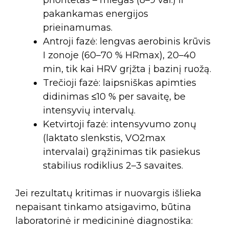
pakankamas energijos
prieinamumas.
Antroji fazė: lengvas aerobinis krūvis
I zonoje (60–70 % HRmax), 20–40
min, tik kai HRV grįžta į bazinį ruožą.
Trečioji fazė: laipsniškas apimties
didinimas ≤10 % per savaitę, be
intensyvių intervalų.
Ketvirtoji fazė: intensyvumo zonų
(laktato slenkstis, VO2max
intervalai) grąžinimas tik pasiekus
stabilius rodiklius 2–3 savaites.
Jei rezultatų kritimas ir nuovargis išlieka
nepaisant tinkamo atsigavimo, būtina
laboratorinė ir medicininė diagnostika: