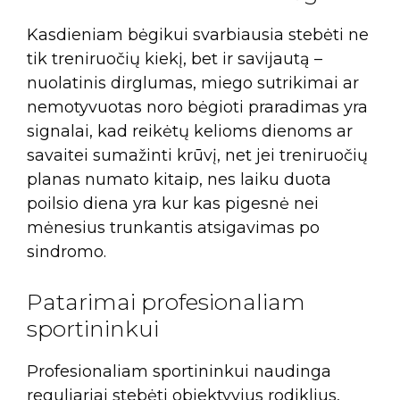
Kasdieniam bėgikui svarbiausia stebėti ne
tik treniruočių kiekį, bet ir savijautą –
nuolatinis dirglumas, miego sutrikimai ar
nemotyvuotas noro bėgioti praradimas yra
signalai, kad reikėtų kelioms dienoms ar
savaitei sumažinti krūvį, net jei treniruočių
planas numato kitaip, nes laiku duota
poilsio diena yra kur kas pigesnė nei
mėnesius trunkantis atsigavimas po
sindromo.
Patarimai profesionaliam
sportininkui
Profesionaliam sportininkui naudinga
reguliariai stebėti objektyvius rodiklius,