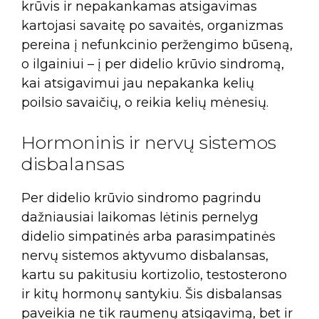
krūvis ir nepakankamas atsigavimas
kartojasi savaitę po savaitės, organizmas
pereina į nefunkcinio peržengimo būseną,
o ilgainiui – į per didelio krūvio sindromą,
kai atsigavimui jau nepakanka kelių
poilsio savaičių, o reikia kelių mėnesių.
Hormoninis ir nervų sistemos
disbalansas
Per didelio krūvio sindromo pagrindu
dažniausiai laikomas lėtinis pernelyg
didelio simpatinės arba parasimpatinės
nervų sistemos aktyvumo disbalansas,
kartu su pakitusiu kortizolio, testosterono
ir kitų hormonų santykiu. Šis disbalansas
paveikia ne tik raumenų atsigavimą, bet ir