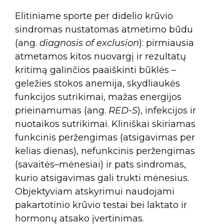
Elitiniame sporte per didelio krūvio
sindromas nustatomas atmetimo būdu
(ang.
diagnosis of exclusion
): pirmiausia
atmetamos kitos nuovargį ir rezultatų
kritimą galinčios paaiškinti būklės –
geležies stokos anemija, skydliaukės
funkcijos sutrikimai, mažas energijos
prieinamumas (ang.
RED-S
), infekcijos ir
nuotaikos sutrikimai. Kliniškai skiriamas
funkcinis peržengimas (atsigavimas per
kelias dienas), nefunkcinis peržengimas
(savaitės–mėnesiai) ir pats sindromas,
kurio atsigavimas gali trukti mėnesius.
Objektyviam atskyrimui naudojami
pakartotinio krūvio testai bei laktato ir
hormonų atsako įvertinimas.