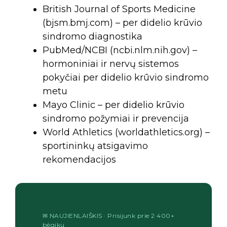
British Journal of Sports Medicine
(bjsm.bmj.com) – per didelio krūvio
sindromo diagnostika
PubMed/NCBI (ncbi.nlm.nih.gov) –
hormoniniai ir nervų sistemos
pokyčiai per didelio krūvio sindromo
metu
Mayo Clinic – per didelio krūvio
sindromo požymiai ir prevencija
World Athletics (worldathletics.org) –
sportininkų atsigavimo
rekomendacijos
✉ NAUJIENLAIŠKIS · Prisijunk prie 2 400+
bėgikų