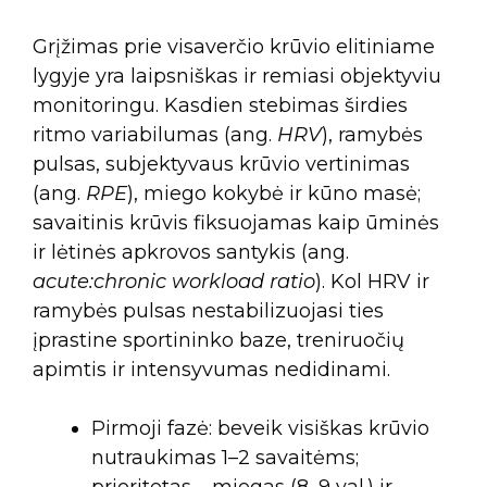
Grįžimas prie visaverčio krūvio elitiniame
lygyje yra laipsniškas ir remiasi objektyviu
monitoringu. Kasdien stebimas širdies
ritmo variabilumas (ang.
HRV
), ramybės
pulsas, subjektyvaus krūvio vertinimas
(ang.
RPE
), miego kokybė ir kūno masė;
savaitinis krūvis fiksuojamas kaip ūminės
ir lėtinės apkrovos santykis (ang.
acute:chronic workload ratio
). Kol HRV ir
ramybės pulsas nestabilizuojasi ties
įprastine sportininko baze, treniruočių
apimtis ir intensyvumas nedidinami.
Pirmoji fazė: beveik visiškas krūvio
nutraukimas 1–2 savaitėms;
prioritetas – miegas (8–9 val.) ir