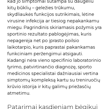
kad jo simptomai sutampa su daugeliu
kitų būklių – geležies trūkumu,
skydliaukės funkcijos sutrikimais, lėtine
virusine infekcija ar tiesiog nepakankamu
miegu. Pagrindinis skiriamasis požymis yra
sportinio rezultato pablogėjimas, kuris
nepagerėja net po įprasto poilsio
laikotarpio, kuris paprastai pakankamas
funkciniam peržengimui atsigauti.
Kadangi nėra vieno specifinio laboratorinio
tyrimo, patvirtinančio diagnozę, sporto
medicinos specialistai dažniausiai vertina
simptomų kompleksą kartu su treniruočių
krūvio istorija ir kitų galimų priežasčių
atmetimu.
Patarimai kasdieniam bėgikui