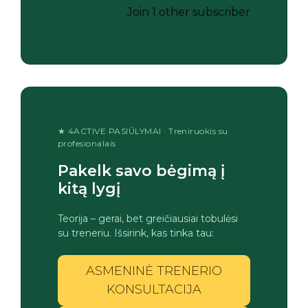
Join 1 other subscriber
★ 4ACTIVE PASIŪLYMAI · Treniruokis su
profesionalais
Pakelk savo bėgimą į
kitą lygį
Teorija – gerai, bet greičiausiai tobulėsi
su treneriu. Išsirink, kas tinka tau:
ASMENINĖ TRENERIO
KONSULTACIJA