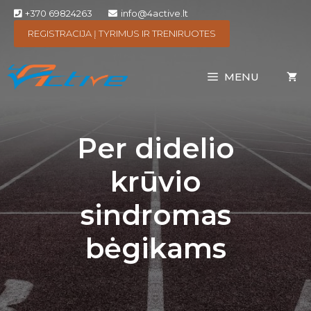
+370 69824263
info@4active.lt
REGISTRACIJA Į TYRIMUS IR TRENIRUOTES
MENU
Per didelio
krūvio
sindromas
bėgikams