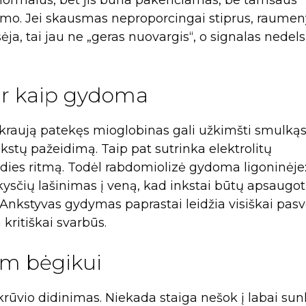
ormalus, bet jis būna pakenčiamas, be tamšaus
numo. Jei skausmas neproporcingai stiprus, raumen
ėja, tai jau ne „geras nuovargis“, o signalas nedels
 ir kaip gydoma
 kraują patekęs mioglobinas gali užkimšti smulkąs
nkstų pažeidimą. Taip pat sutrinka elektrolitų
širdies ritmą. Todėl rabdomiolizė gydoma ligoninėje
sčių lašinimas į veną, kad inkstai būtų apsaugoti
Ankstyvas gydymas paprastai leidžia visiškai pasve
 kritiškai svarbūs.
am bėgikui
krūvio didinimas. Niekada staiga nešok į labai sun