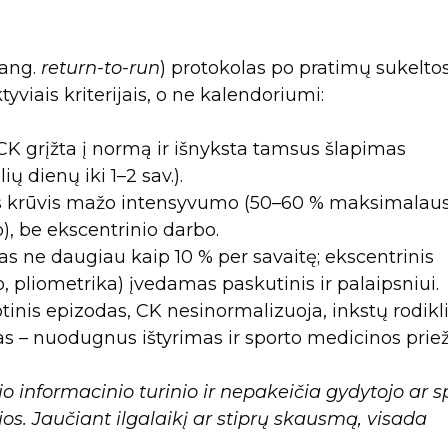
(ang.
return-to-run
) protokolas po pratimų sukelto
viais kriterijais, o ne kalendoriumi:
l CK grįžta į normą ir išnyksta tamsus šlapimas
ų dienų iki 1–2 sav.).
is krūvis mažo intensyvumo (50–60 % maksimalau
), be ekscentrinio darbo.
as ne daugiau kaip 10 % per savaitę; ekscentrinis
 pliometrika) įvedamas paskutinis ir palaipsniui.
tinis epizodas, CK nesinormalizuoja, inkstų rodikl
s – nuodugnus ištyrimas ir sporto medicinos priež
o informacinio turinio ir nepakeičia gydytojo ar s
os. Jaučiant ilgalaikį ar stiprų skausmą, visada