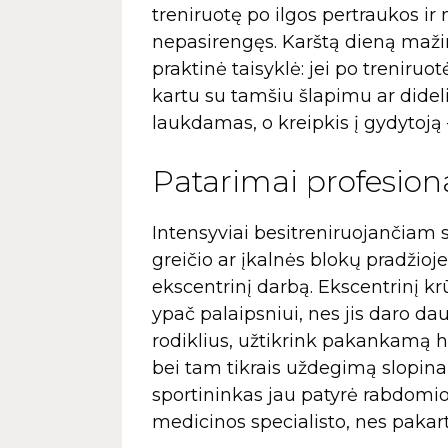
treniruotę po ilgos pertraukos i
nepasirengęs. Karštą dieną maži
praktinė taisyklė: jei po trenir
kartu su tamšiu šlapimu ar did
laukdamas, o kreipkis į gydytoją 
Patarimai profesion
Intensyviai besitreniruojančiam s
greičio ar įkalnės blokų pradžioje
ekscentrinį darbą. Ekscentrinį kr
ypač palaipsniui, nes jis daro 
rodiklius, užtikrink pakankamą hi
bei tam tikrais uždegimą slopinanč
sportininkas jau patyrė rabdomiol
medicinos specialisto, nes pakart