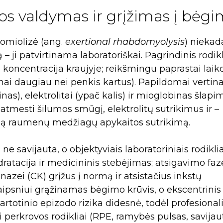
os valdymas ir grįžimas į bėg
domiolizė (ang.
exertional rhabdomyolysis
) niekad
– ji patvirtinama laboratoriškai. Pagrindinis rodikl
 koncentracija kraujyje; reikšmingu paprastai lai
žnai daugiau nei penkis kartus). Papildomai vertin
inas), elektrolitai (ypač kalis) ir mioglobinas šlapi
atmesti šilumos smūgį, elektrolitų sutrikimus ir –
limą raumenų medžiagų apykaitos sutrikimą.
e savijauta, o objektyviais laboratoriniais rodiklia
idratacija ir medicininis stebėjimas; atsigavimo faz
nazei (CK) grįžus į normą ir atsistačius inkstų
laipsniui grąžinamas bėgimo krūvis, o ekscentrinis
rtotinio epizodo rizika didesnė, todėl profesiona
perkrovos rodikliai (RPE, ramybės pulsas, savijaut