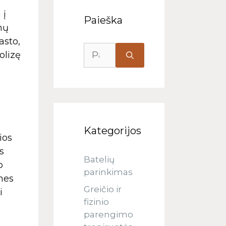
 į
Paieška
nų
asto,
olizę
Kategorijos
ios
s
Batelių
o
parinkimas
nes
Greičio ir
i
fizinio
parengimo