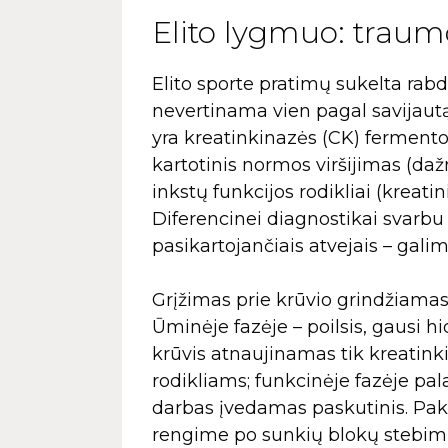
Elito lygmuo: traum
Elito sporte pratimų sukelta rab
nevertinama vien pagal savijautą 
yra kreatinkinazės (CK) fermento
kartotinis normos viršijimas (da
inkstų funkcijos rodikliai (kreatin
Diferencinei diagnostikai svarbu 
pasikartojančiais atvejais – ga
Grįžimas prie krūvio grindžiamas n
Ūminėje fazėje – poilsis, gausi h
krūvis atnaujinamas tik kreatinki
rodikliams; funkcinėje fazėje pa
darbas įvedamas paskutinis. Paka
rengime po sunkių blokų stebimi 