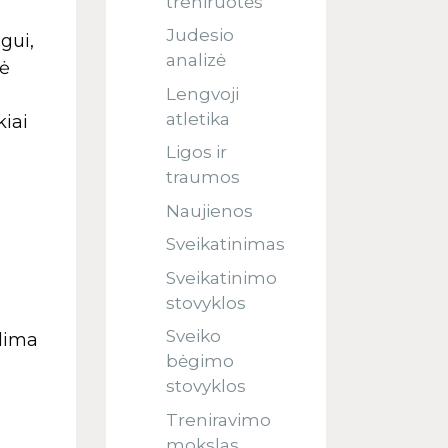
treniruotės
Judesio
gui,
analizė
zė
Lengvoji
atletika
kiai
Ligos ir
traumos
Naujienos
Sveikatinimas
Sveikatinimo
stovyklos
Sveiko
alima
bėgimo
stovyklos
Treniravimo
mokslas