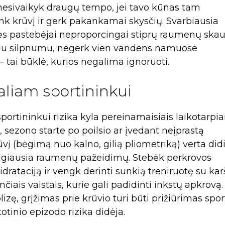
r nesivaikyk draugų tempo, jei tavo kūnas tam
nk krūvį ir gerk pakankamai skysčių. Svarbiausia
uotės pastebėjai neproporcingai stiprų raumenų sk
eliu silpnumu, negerk vien vandens namuose
– tai būklė, kurios negalima ignoruoti.
aliam sportininkui
portininkui rizika kyla pereinamaisiais laikotarpiai
, sezono starte po poilsio ar įvedant neįprastą
ūvį (bėgimą nuo kalno, gilią pliometriką) verta didi
daugiausia raumenų pažeidimų. Stebėk perkrovos
drataciją ir vengk derinti sunkią treniruotę su kar
iais vaistais, kurie gali padidinti inkstų apkrovą.
izę, grįžimas prie krūvio turi būti prižiūrimas spor
otinio epizodo rizika didėja.