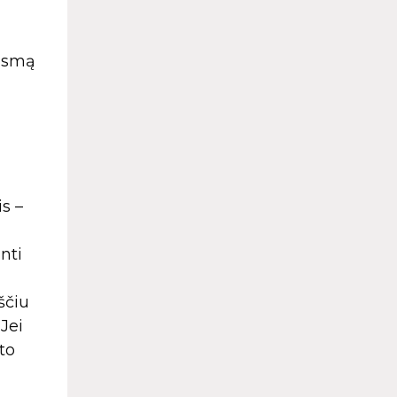
ausmą
s –
nti
ščiu
 Jei
to