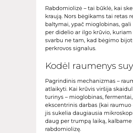
Rabdomiolizė – tai būklė, kai ske
kraują. Nors bėgikams tai retas r
baltymai, ypač mioglobinas, gali 
per didelio ar ilgo krūvio, kuri
svarbu ne tam, kad bėgimo bijot
perkrovos signalus.
Kodėl raumenys suy
Pagrindinis mechanizmas – raum
atlaikyti. Kai krūvis viršija ska
turinys – mioglobinas, fermentai, e
ekscentrinis darbas (kai raumuo 
jis sukelia daugiausia mikroskop
daug per trumpą laiką, kalbame 
rabdomiolizę.