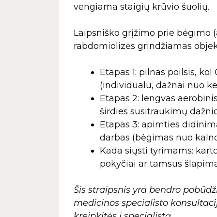
vengiama staigių krūvio šuolių.
Laipsniško grįžimo prie bėgimo 
rabdomiolizės grindžiamas objekty
Etapas 1: pilnas poilsis, ko
(individualu, dažnai nuo keli
Etapas 2: lengvas aerobin
širdies susitraukimų dažnio
Etapas 3: apimties didinim
darbas (bėgimas nuo kalno,
Kada siųsti tyrimams: karto
pokyčiai ar tamsus šlapima
Šis straipsnis yra bendro pobūdži
medicinos specialisto konsultacij
kreipkitės į specialistą.