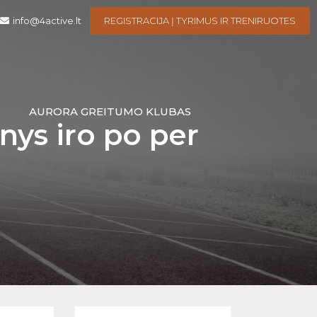
info@4active.lt
REGISTRACIJA Į TYRIMUS IR TRENIRUOTES
I
AURORA GREITUMO KLUBAS
ys iro po per