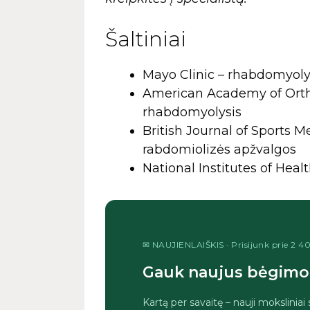
Šaltiniai
Mayo Clinic – rhabdomyoly
American Academy of Ortho
rhabdomyolysis
British Journal of Sports 
rabdomiolizės apžvalgos
National Institutes of Hea
✉ NAUJIENLAIŠKIS · Prisijunk prie 2 
Gauk naujus bėgimo 
Kartą per savaitę – nauji moksliniai