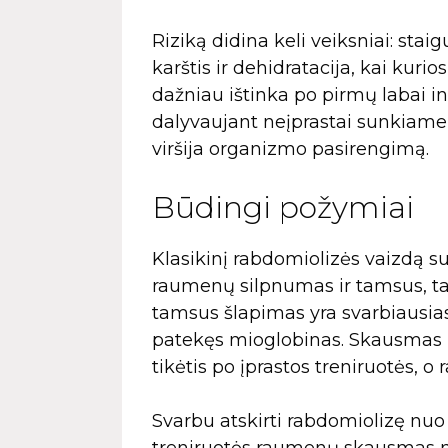
Riziką didina keli veiksniai: sta
karštis ir dehidratacija, kai kurio
dažniau ištinka po pirmų labai in
dalyvaujant neįprastai sunkiame r
viršija organizmo pasirengimą.
Būdingi požymiai
Klasikinį rabdomiolizės vaizdą s
raumenų silpnumas ir tamsus, tar
tamsus šlapimas yra svarbiausias 
patekęs mioglobinas. Skausmas i
tikėtis po įprastos treniruotės, o 
Svarbu atskirti rabdomiolizę nu