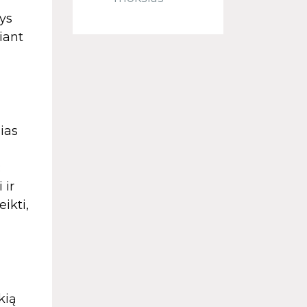
ys
iant
ias
:
 ir
ikti,
kią