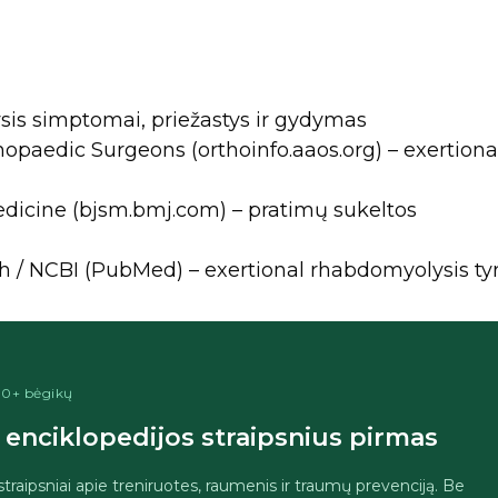
sis simptomai, priežastys ir gydymas
paedic Surgeons (orthoinfo.aaos.org) – exertiona
Medicine (bjsm.bmj.com) – pratimų sukeltos
lth / NCBI (PubMed) – exertional rhabdomyolysis ty
400+ bėgikų
enciklopedijos straipsnius pirmas
 straipsniai apie treniruotes, raumenis ir traumų prevenciją. Be