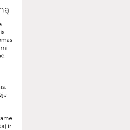
imą
a
is
komas
ami
me.
is.
ėje
liame
a) ir