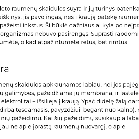
leto raumenų skaidulos suyra ir jų turinys patenka
eiškinys, jis pavojingas, nes į kraują patekę raume
pažeisti inkstus. Ši būklė dažniausiai kyla po neįpr
am organizmas nebuvo pasirengęs. Suprasti rabdomi
umėte, o kad atpažintumėte retus, bet rimtus
ra
enų skaidulos apkraunamos labiau, nei jos pajėg
idulų galimybes, pažeidžiama jų membrana, ir ląstelė
lektrolitai – išsilieja į kraują. Ypač didelę žalą dar
dirba tęsdamasis, pavyzdžiui, bėgant nuo kalno), 
inių pažeidimų. Kai šių pažeidimų susikaupia laba
jau ne apie įprastą raumenų nuovargį, o apie