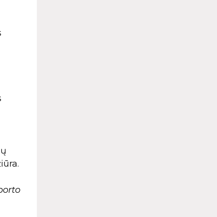
s
s
ių
iūra.
porto