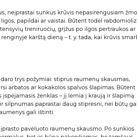
igus, neįprastai sunkus krūvis nepasirengusiam žmo
s ligos, papildai ar vaistai. Būtent todėl rabdomioli
tensyvių treniruočių, grįžus po ilgos pertraukos ar
enginyje karštą dieną – t. y. tada, kai krūvis smar
udaro trys požymiai: stiprus raumenų skausmas,
si arbatos ar kokakolos spalvos šlapimas. Būtent
įspėjamasis ženklas – jį lėmia į kraują ir šlapimą
r silpnumas paprastai daug stipresni, nei būtų g
raumenys gali ištinti.
o įprasto pavėluoto raumenų skausmo. Po sunkios