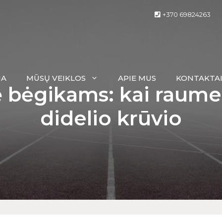
+370 69824263
JA
MŪSŲ VEIKLOS
APIE MUS
KONTAKTA
 bėgikams: kai raumen
didelio krūvio