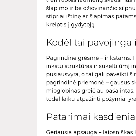
treniruotės raumenų skausmas n
šlapimo ir be džiovinančio silp
stipriai ištinę ar šlapimas patams
kreiptis į gydytoją.
Kodėl tai pavojinga
Pagrindinė grėsmė – inkstams. Į
inkstų struktūras ir sukelti ūmį i
pusiausvyra, o tai gali paveikti 
pagrindinė priemonė – gausus sky
mioglobinas greičiau pašalintas. 
todėl laiku atpažinti požymiai yra
Patarimai kasdieni
Geriausia apsauga – laipsniškas 