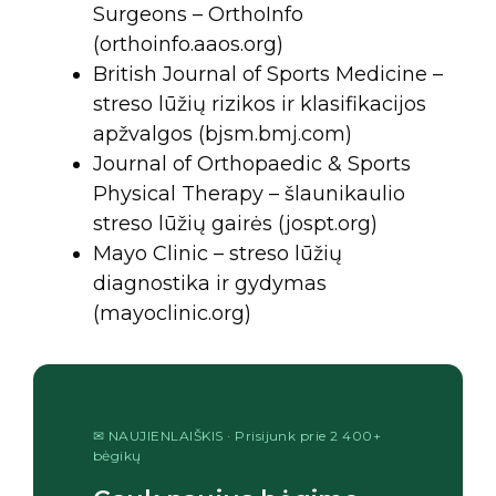
Surgeons – OrthoInfo
(orthoinfo.aaos.org)
British Journal of Sports Medicine –
streso lūžių rizikos ir klasifikacijos
apžvalgos (bjsm.bmj.com)
Journal of Orthopaedic & Sports
Physical Therapy – šlaunikaulio
streso lūžių gairės (jospt.org)
Mayo Clinic – streso lūžių
diagnostika ir gydymas
(mayoclinic.org)
✉ NAUJIENLAIŠKIS · Prisijunk prie 2 400+
bėgikų