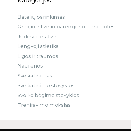
Kategorijos
Batelių parinkimas
Greičio ir fizinio parengimo treniruotės
Judesio analizė
Lengvoji atletika
Ligos ir traumos
Naujienos
Sveikatinimas
Sveikatinimo stovyklos
Sveiko bėgimo stovyklos
Treniravimo mokslas