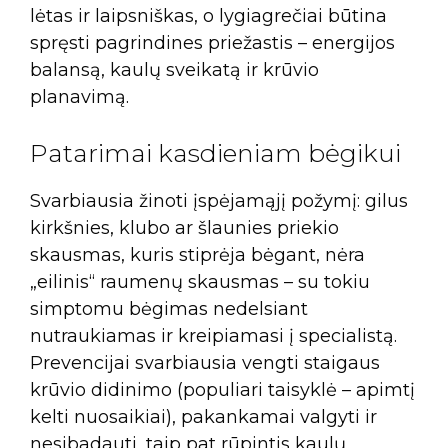
lėtas ir laipsniškas, o lygiagrečiai būtina
spręsti pagrindines priežastis – energijos
balansą, kaulų sveikatą ir krūvio
planavimą.
Patarimai kasdieniam bėgikui
Svarbiausia žinoti įspėjamąjį požymį: gilus
kirkšnies, klubo ar šlaunies priekio
skausmas, kuris stiprėja bėgant, nėra
„eilinis“ raumenų skausmas – su tokiu
simptomu bėgimas nedelsiant
nutraukiamas ir kreipiamasi į specialistą.
Prevencijai svarbiausia vengti staigaus
krūvio didinimo (populiari taisyklė – apimtį
kelti nuosaikiai), pakankamai valgyti ir
nesibadauti, taip pat rūpintis kaulų