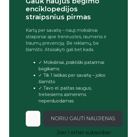
Gauk naujus bėgimo
enciklopedijos
straipsnius pirmas
Kartą per savaitę – nauji moksliniai
straipsniai apie treniruotes, raumenis ir
traumų prevenciją. Be reklamų, be
šlamšto. Atsisakyti gali bet kada.
✓ Moksliniai, praktiški patarimai
bėgikams
✓ Tik 1 laiškas per savaitę – jokio
šlamšto
✓ Tavo el. paštas saugus,
tretiesiems asmenims
neperduodamas
NORIU GAUTI NAUJIENAS
Join 1 other subscriber