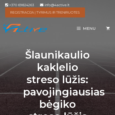
+370 69824263
info@4active.lt
REGISTRACIJA Į TYRIMUS IR TRENIRUOTES
MENU
Šlaunikaulio
kaklelio
streso lūžis:
pavojingiausias
bėgiko