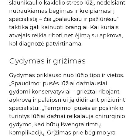
šlaunikaulio kaklelio streso lūžį, nedelsiant
nutraukiamas bėgimas ir kreipiamasi į
specialistą – čia „palauksiu ir pažiūrėsiu“
taktika gali kainuoti brangiai. Kai kuriais
atvejais reikia riboti net ėjimą su apkrova,
kol diagnozė patvirtinama.
Gydymas ir grįžimas
Gydymas priklauso nuo lūžio tipo ir vietos.
„Spaudimo“ pusės lūžiai dažniausiai
gydomi konservatyviai – griežtai ribojant
apkrovą ir palaipsniui ją didinant prižiūrint
specialistui. „Tempimo“ pusės ar poslinkio
turintys lūžiai dažnai reikalauja chirurginio
gydymo, kad būtų išvengta rimtų
komplikacijų. Grįžimas prie bėgimo yra