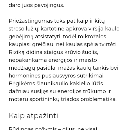
daro juos pavojingus.
Priežastingumas toks pat kaip ir kitų
streso lūžių: kartotinė apkrova viršija kaulo
gebėjimą atsistatyti, todėl mikrožalos
kaupiasi greičiau, nei kaulas spėja tvirtėti.
Riziką didina staigus krūvio šuolis,
nepakankama energijos ir maisto
medžiagų pasiūla, mažas kaulų tankis bei
hormoninės pusiausvyros sutrikimai.
Bėgikėms šlaunikaulio kaklelio lūžis
dažniau susijęs su energijos trūkumo ir
moterų sportininkų triados problematika.
Kaip atpažinti
Būdingas požymis – gilus, ne visai