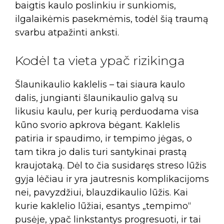
baigtis kaulo poslinkiu ir sunkiomis,
ilgalaikėmis pasekmėmis, todėl šią traumą
svarbu atpažinti anksti.
Kodėl ta vieta ypač rizikinga
Šlaunikaulio kaklelis – tai siaura kaulo
dalis, jungianti šlaunikaulio galvą su
likusiu kaulu, per kurią perduodama visa
kūno svorio apkrova bėgant. Kaklelis
patiria ir spaudimo, ir tempimo jėgas, o
tam tikra jo dalis turi santykinai prastą
kraujotaką. Dėl to čia susidaręs streso lūžis
gyja lėčiau ir yra jautresnis komplikacijoms
nei, pavyzdžiui, blauzdikaulio lūžis. Kai
kurie kaklelio lūžiai, esantys „tempimo“
pusėje, ypač linkstantys progresuoti, ir tai