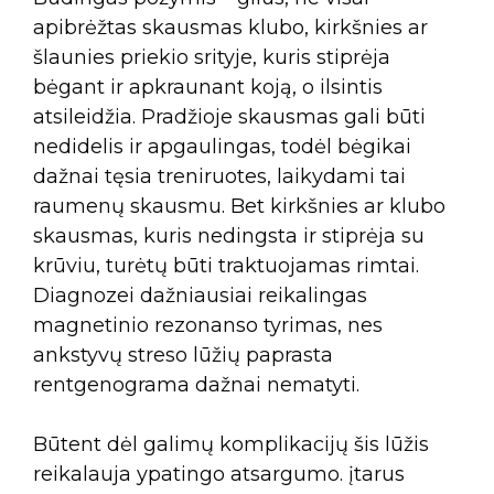
apibrėžtas skausmas klubo, kirkšnies ar
šlaunies priekio srityje, kuris stiprėja
bėgant ir apkraunant koją, o ilsintis
atsileidžia. Pradžioje skausmas gali būti
nedidelis ir apgaulingas, todėl bėgikai
dažnai tęsia treniruotes, laikydami tai
raumenų skausmu. Bet kirkšnies ar klubo
skausmas, kuris nedingsta ir stiprėja su
krūviu, turėtų būti traktuojamas rimtai.
Diagnozei dažniausiai reikalingas
magnetinio rezonanso tyrimas, nes
ankstyvų streso lūžių paprasta
rentgenograma dažnai nematyti.
Būtent dėl galimų komplikacijų šis lūžis
reikalauja ypatingo atsargumo. įtarus