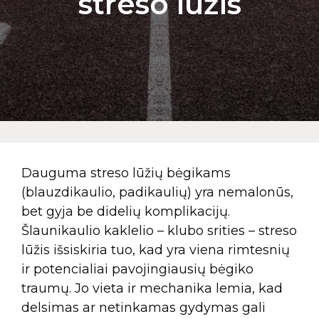
streso lūžis
Dauguma streso lūžių bėgikams
(blauzdikaulio, padikaulių) yra nemalonūs,
bet gyja be didelių komplikacijų.
Šlaunikaulio kaklelio – klubo srities – streso
lūžis išsiskiria tuo, kad yra viena rimtesnių
ir potencialiai pavojingiausių bėgiko
traumų. Jo vieta ir mechanika lemia, kad
delsimas ar netinkamas gydymas gali