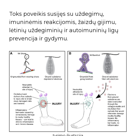
Toks poveikis susijęs su uždegimų,
imuninėmis reakcijomis, žaizdų gijimu,
lėtinių uždegiminių ir autoimuninių ligų
prevencija ir gydymu.
tyrimo iliustrcija