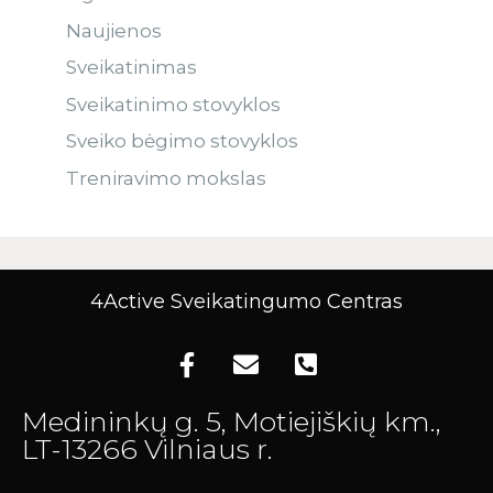
Naujienos
Sveikatinimas
Sveikatinimo stovyklos
Sveiko bėgimo stovyklos
Treniravimo mokslas
4Active Sveikatingumo Centras
Medininkų g. 5, Motiejiškių km.,
LT-13266 Vilniaus r.