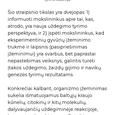
Šio straipsnio tikslas yra dvejopas: 1)
informuoti mokslininkus apie tai, kas,
atrodo, yra nauja uždegimo tyrimo
perspektyva, ir 2) įspėti mokslininkus, kad
eksperimentinių gyvūnų įžeminimo
trukmė ir laipsnis (pasipriešinimas
įžeminimui) yra svarbus, bet paprastai
nepastebimas veiksnys, galintis turėti
įtakos uždegimo, žaizdų gijimo ir navikų
genezės tyrimų rezultatams.
Konkrečiai kalbant, organizmo įžeminimas
sukelia išmatuojamus baltųjų kraujo
kūnelių, citokinų ir kitų molekulių,
dalyvaujančių uždegiminėje reakcijoje,