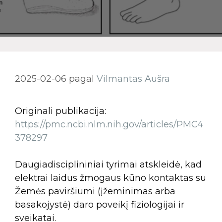
2025-02-06
pagal
Vilmantas Aušra
Originali publikacija:
https://pmc.ncbi.nlm.nih.gov/articles/PMC4
378297
Daugiadisciplininiai tyrimai atskleidė, kad
elektrai laidus žmogaus kūno kontaktas su
Žemės paviršiumi (įžeminimas arba
basakojystė) daro poveikį fiziologijai ir
sveikatai.