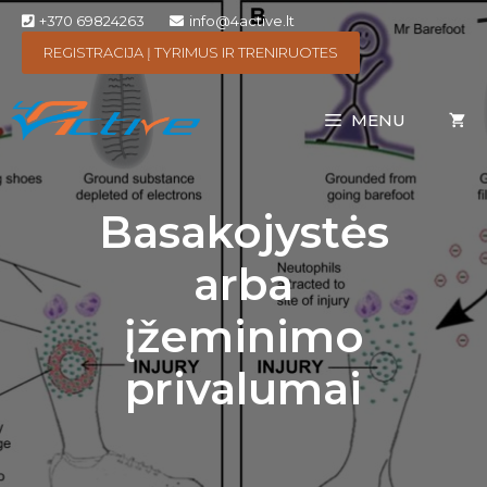
+370 69824263
info@4active.lt
REGISTRACIJA Į TYRIMUS IR TRENIRUOTES
MENU
Basakojystės
arba
įžeminimo
privalumai