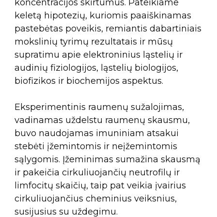
koncentracijos skirtumus. Pateikiame
keletą hipotezių, kuriomis paaiškinamas
pastebėtas poveikis, remiantis dabartiniais
mokslinių tyrimų rezultatais ir mūsų
supratimu apie elektroninius ląstelių ir
audinių fiziologijos, ląstelių biologijos,
biofizikos ir biochemijos aspektus.
Eksperimentinis raumenų sužalojimas,
vadinamas uždelstu raumenų skausmu,
buvo naudojamas imuniniam atsakui
stebėti įžemintomis ir neįžemintomis
sąlygomis. Įžeminimas sumažina skausmą
ir pakeičia cirkuliuojančių neutrofilų ir
limfocitų skaičių, taip pat veikia įvairius
cirkuliuojančius cheminius veiksnius,
susijusius su uždegimu.