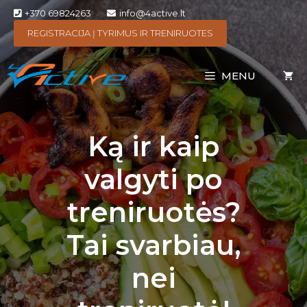
+370 69824263
info@4active.lt
REGISTRACIJA Į TYRIMUS IR TRENIRUOTES
MENU
Ką ir kaip
valgyti po
treniruotės?
Tai svarbiau,
nei