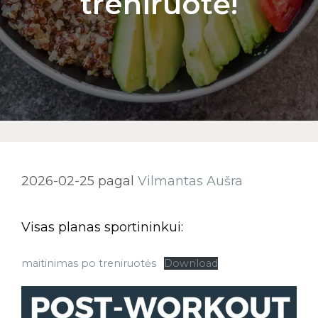
treniruotė!
2026-02-25
pagal
Vilmantas Aušra
Visas planas sportininkui:
maitinimas po treniruotės
Download