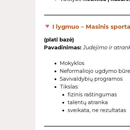
I lygmuo – Masinis sporta
(plati bazė)
Pavadinimas:
Judėjimo ir atran
Mokyklos
Neformaliojo ugdymo būrel
Savivaldybių programos
Tikslas:
fizinis raštingumas
talentų atranka
sveikata, ne rezultatas