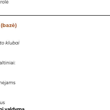
trolė
 (bazė)
to klubai
ltiniai:
ėmėjams
tus
enį valdymą