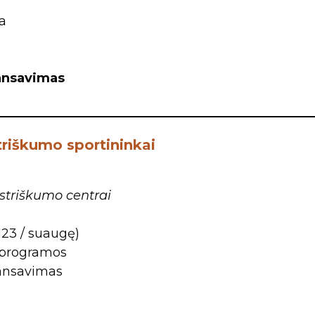
a
nansavimas
riškumo sportininkai
striškumo centrai
U23 / suaugę)
ų programos
nansavimas