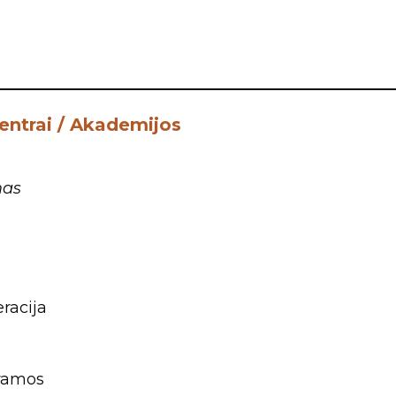
centrai / Akademijos
mas
i
racija
gramos