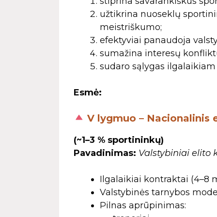
stiprina savarankiškus spo
užtikrina nuoseklų sportin
meistriškumo;
efektyviai panaudoja valstyb
sumažina interesų konflikt
sudaro sąlygas ilgalaikiam
Esmė:
V lygmuo – Nacionalinis el
(~1–3 % sportininkų)
Pavadinimas:
Valstybiniai elito
Ilgalaikiai kontraktai (4–8 
Valstybinės tarnybos model
Pilnas aprūpinimas: