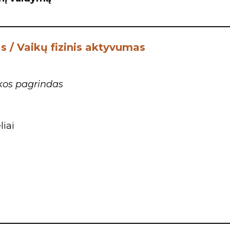
s / Vaikų fizinis aktyvumas
kos pagrindas
iai