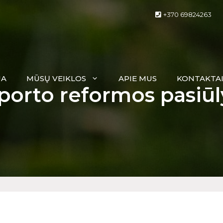
+370 69824263
JA
MŪSŲ VEIKLOS
APIE MUS
KONTAKTA
sporto reformos pasiū