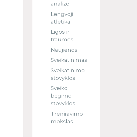
analizė
Lengvoji
atletika
Ligos ir
traumos
Naujienos
Sveikatinimas
Sveikatinimo
stovyklos
Sveiko
bėgimo
stovyklos
Treniravimo
mokslas