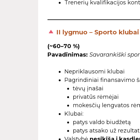
Trenerių kvalifikacijos kon
II lygmuo – Sporto klubai
(~60–70 %)
Pavadinimas:
Savarankiški spor
Nepriklausomi klubai
Pagrindiniai finansavimo ša
tėvų įnašai
privatūs rėmėjai
mokesčių lengvatos r
Klubai:
patys valdo biudžetą
patys atsako už rezulta
Valstybė
nesikiša į kasdi