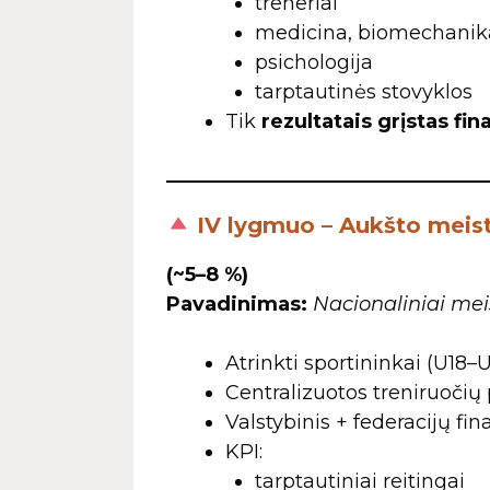
treneriai
medicina, biomechanik
psichologija
tarptautinės stovyklos
Tik
rezultatais grįstas fi
IV lygmuo – Aukšto meist
(~5–8 %)
Pavadinimas:
Nacionaliniai mei
Atrinkti sportininkai (U18–
Centralizuotos treniruoči
Valstybinis + federacijų fi
KPI:
tarptautiniai reitingai