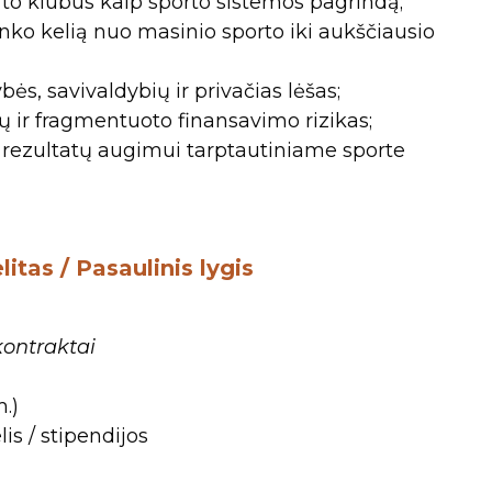
rto klubus kaip sporto sistemos pagrindą;
inko kelią nuo masinio sporto iki aukščiausio
ės, savivaldybių ir privačias lėšas;
ų ir fragmentuoto finansavimo rizikas;
 rezultatų augimui tarptautiniame sporte
itas / Pasaulinis lygis
 kontraktai
m.)
is / stipendijos