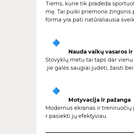
Tiems, kurie tik pradeda sportuoti,
mę. Tai puiki priemonė žingsnis p
forma yra pati natūraliausia sve
Nauda vaikų vasaros i
Stovyklų metu tai taps dar vien
jie galės saugiai judėti, žaisti b
Motyvacija ir pažanga
Modernus ekranas ir treniruočių p
r pasiekti jų efektyviau.