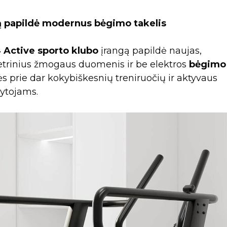
bą papildė modernus bėgimo takelis
 Active sporto klubo
įrangą papildė naujas,
etrinius žmogaus duomenis ir be elektros
bėgimo
dės prie dar kokybiškesnių treniruočių ir aktyvaus
kytojams.