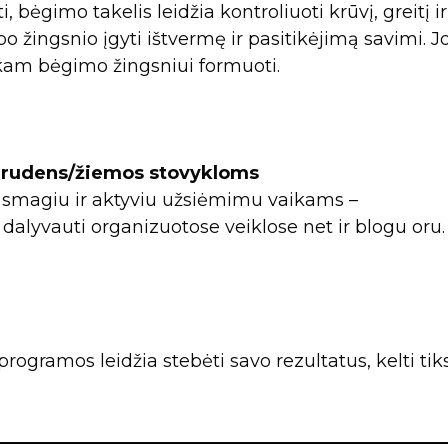
 bėgimo takelis leidžia kontroliuoti krūvį, greitį ir
o žingsnio įgyti ištvermę ir pasitikėjimą savimi. J
ikam bėgimo žingsniui formuoti.
r rudens/žiemos stovykloms
u smagiu ir aktyviu užsiėmimu vaikams –
ei dalyvauti organizuotose veiklose net ir blogu oru.
rogramos leidžia stebėti savo rezultatus, kelti tiks