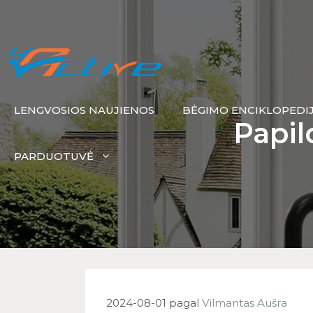
LENGVOSIOS NAUJIENOS
BĖGIMO ENCIKLOPEDI
Papil
PARDUOTUVĖ
2024-08-01
pagal
Vilmantas Aušra