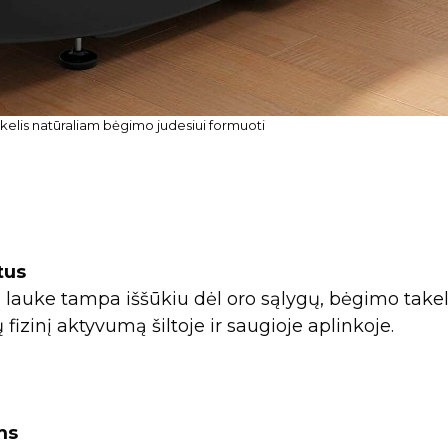
elis natūraliam bėgimo judesiui formuoti
tus
 lauke tampa iššūkiu dėl oro sąlygų, bėgimo takel
 fizinį aktyvumą šiltoje ir saugioje aplinkoje.
ms