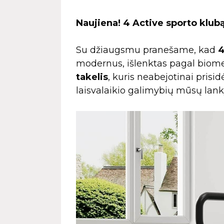
Naujiena! 4 Active sporto klu
Su džiaugsmu pranešame, kad
4
modernus, išlenktas pagal biom
takelis
, kuris neabejotinai prisi
laisvalaikio galimybių mūsų lan