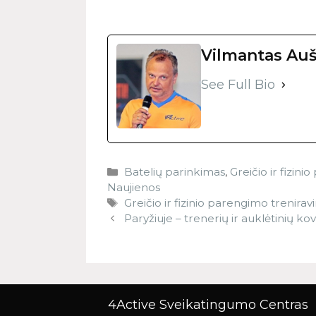
Vilmantas Auš
See Full Bio
Batelių parinkimas
,
Greičio ir fizin
Naujienos
Greičio ir fizinio parengimo trenira
Paryžiuje – trenerių ir auklėtinių ko
4Active Sveikatingumo Centras