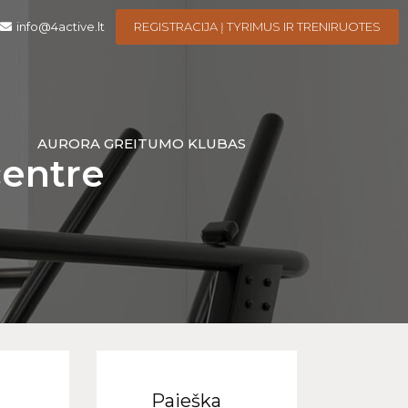
info@4active.lt
REGISTRACIJA Į TYRIMUS IR TRENIRUOTES
I
AURORA GREITUMO KLUBAS
centre
Paieška