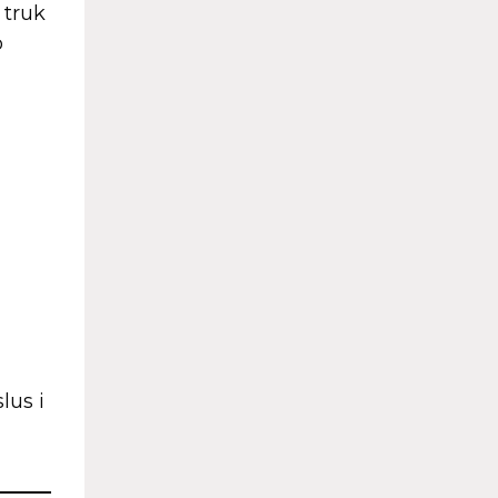
 truk
o
lus i