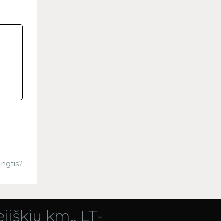
ngtis?
jiškių km., LT-