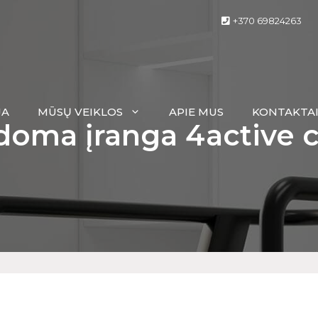
+370 69824263
JA
MŪSŲ VEIKLOS
APIE MUS
KONTAKTA
doma įranga 4active 