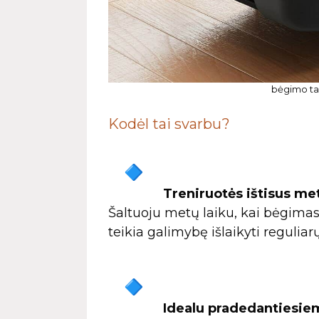
bėgimo tak
Kodėl tai svarbu?
Treniruotės ištisus me
Šaltuoju metų laiku, kai bėgimas
teikia galimybę išlaikyti reguliarų
Idealu pradedantiesie