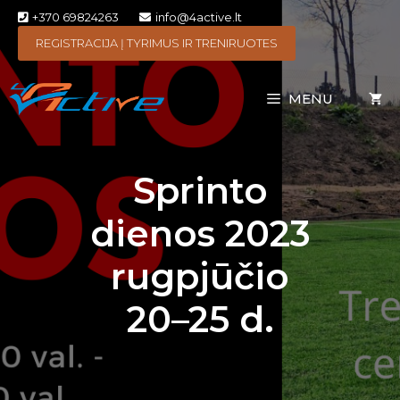
+370 69824263
info@4active.lt
REGISTRACIJA Į TYRIMUS IR TRENIRUOTES
MENU
Sprinto
dienos 2023
rugpjūčio
20–25 d.