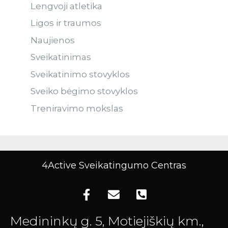
Lengvoji atletika
Ligos ir traumos
Naujienos
Sveikatinimas
Sveikatinimo stovyklos
Sveiko bėgimo stovyklos
Treniravimo mokslas
4Active Sveikatingumo Centras
Medininkų g. 5, Motiejiškių km.,