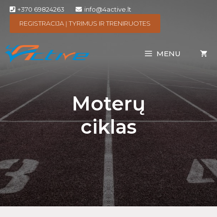
+370 69824263
info@4active.lt
REGISTRACIJA Į TYRIMUS IR TRENIRUOTES
MENU
Moterų
ciklas