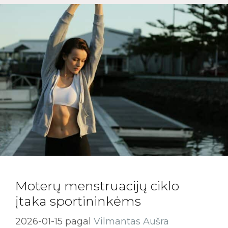
Moterų menstruacijų ciklo
įtaka sportininkėms
2026-01-15
pagal
Vilmantas Aušra