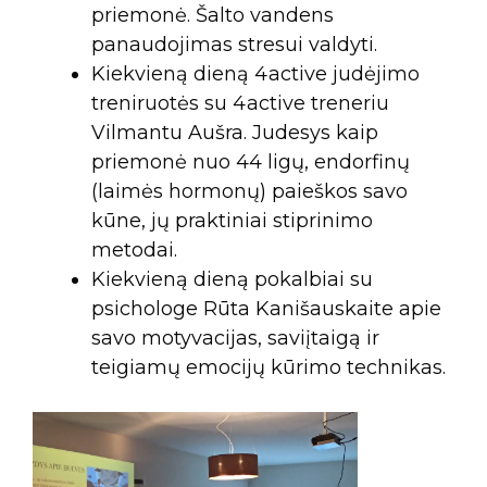
priemonė. Šalto vandens
panaudojimas stresui valdyti.
Kiekvieną dieną 4active judėjimo
treniruotės su 4active treneriu
Vilmantu Aušra. Judesys kaip
priemonė nuo 44 ligų, endorfinų
(laimės hormonų) paieškos savo
kūne, jų praktiniai stiprinimo
metodai.
Kiekvieną dieną pokalbiai su
psichologe Rūta Kanišauskaite apie
savo motyvacijas, saviįtaigą ir
teigiamų emocijų kūrimo technikas.