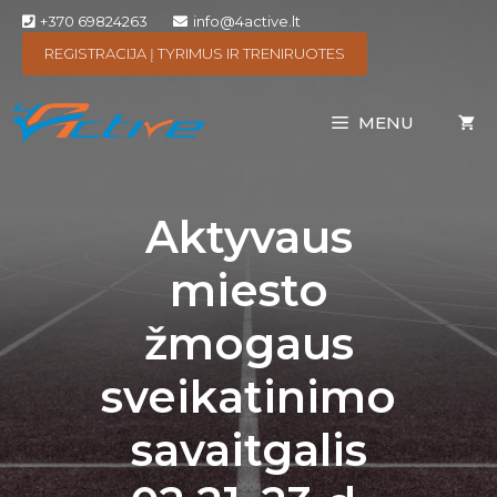
+370 69824263
info@4active.lt
REGISTRACIJA Į TYRIMUS IR TRENIRUOTES
MENU
Aktyvaus
miesto
žmogaus
sveikatinimo
savaitgalis