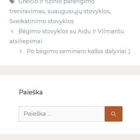
Greičio ir fizinio parengimo
treniravimas
,
suaugusiųjų stovyklos
,
Sveikatinimo stovyklos
Bėgimo stovyklos su Aidu ir Vilmantu
atsiliepimai
Po bėgimo seminaro kalba dalyviai ;)
Paieška