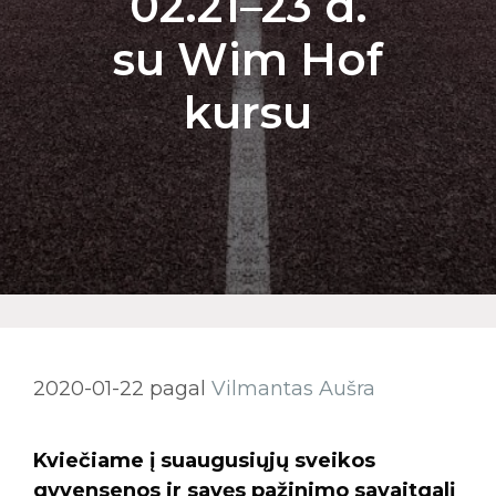
02.21–23 d.
su Wim Hof
kursu
2020-01-22
pagal
Vilmantas Aušra
Kviečiame į suaugusiųjų sveikos
gyvensenos ir savęs pažinimo savaitgalį