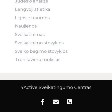
Judesio analizė
Lengvoji atletika
Ligos ir traumos
Naujienos
Sveikatinimas
Sveikatinimo stovyklos
Sveiko bėgimo stovyklos
Treniravimo mokslas
4Active Sveikatingumo Centras