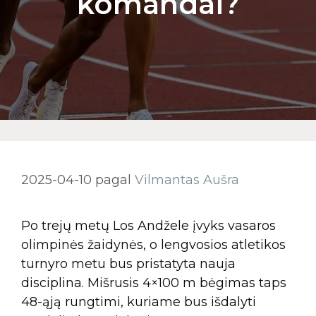
komandai?
2025-04-10
pagal
Vilmantas Aušra
Po trejų metų Los Andžele įvyks vasaros
olimpinės žaidynės, o lengvosios atletikos
turnyro metu bus pristatyta nauja
disciplina. Mišrusis 4×100 m bėgimas taps
48-ąją rungtimi, kuriame bus išdalyti