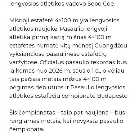
lengvosios atletikos vadovo Sebo Coe.
Mišrioji estafetė 4×100 m yra lengvosios
atletikos naujokė. Pasaulio lengvoji
atletika pirmą kartą mišrias 4×100 m
estafetes numatė kitą mėnesį Guangdžou
vyksiančiose pasaulinėse estafečių
varžybose. Oficialus pasaulio rekordas bus
laikomas nuo 2026 m. sausio 1 d., o vėliau
tais pačiais metais mišrus 4×100 m
bėgimas debiutuos ir Pasaulio lengvosios
atletikos estafečių čempionate Budapešte.
Šis čempionatas – taip pat naujiena – bus
rengiamas metais, kai nevyksta pasaulio
čempionatai.