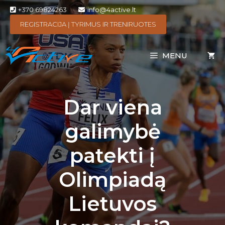
+370 69824263
info@4active.lt
REGISTRACIJA Į TYRIMUS IR TRENIRUOTES
MENU
Dar viena
galimybė
patekti į
Olimpiadą
Lietuvos