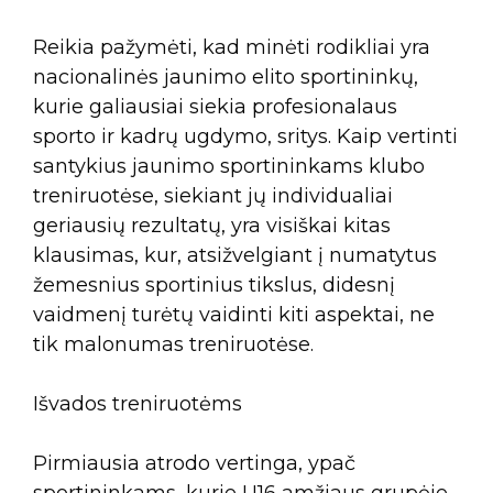
Reikia pažymėti, kad minėti rodikliai yra
nacionalinės jaunimo elito sportininkų,
kurie galiausiai siekia profesionalaus
sporto ir kadrų ugdymo, sritys. Kaip vertinti
santykius jaunimo sportininkams klubo
treniruotėse, siekiant jų individualiai
geriausių rezultatų, yra visiškai kitas
klausimas, kur, atsižvelgiant į numatytus
žemesnius sportinius tikslus, didesnį
vaidmenį turėtų vaidinti kiti aspektai, ne
tik malonumas treniruotėse.
Išvados treniruotėms
Pirmiausia atrodo vertinga, ypač
sportininkams, kurie U16 amžiaus grupėje