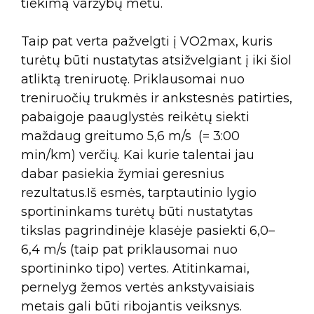
tiekimą varžybų metu.
Taip pat verta pažvelgti į VO2max, kuris
turėtų būti nustatytas atsižvelgiant į iki šiol
atliktą treniruotę. Priklausomai nuo
treniruočių trukmės ir ankstesnės patirties,
pabaigoje paauglystės reikėtų siekti
maždaug greitumo 5,6 m/s (= 3:00
min/km) verčių. Kai kurie talentai jau
dabar pasiekia žymiai geresnius
rezultatus.Iš esmės, tarptautinio lygio
sportininkams turėtų būti nustatytas
tikslas pagrindinėje klasėje pasiekti 6,0–
6,4 m/s (taip pat priklausomai nuo
sportininko tipo) vertes. Atitinkamai,
pernelyg žemos vertės ankstyvaisiais
metais gali būti ribojantis veiksnys.