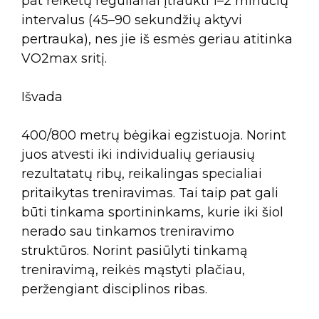
pat reikėtų reguliariai įtraukti 1–2 minučių
intervalus (45–90 sekundžių aktyvi
pertrauka), nes jie iš esmės geriau atitinka
VO2max sritį.
Išvada
400/800 metrų bėgikai egzistuoja. Norint
juos atvesti iki individualių geriausių
rezultatatų ribų, reikalingas specialiai
pritaikytas treniravimas. Tai taip pat gali
būti tinkama sportininkams, kurie iki šiol
nerado sau tinkamos treniravimo
struktūros. Norint pasiūlyti tinkamą
treniravimą, reikės mąstyti plačiau,
peržengiant disciplinos ribas.