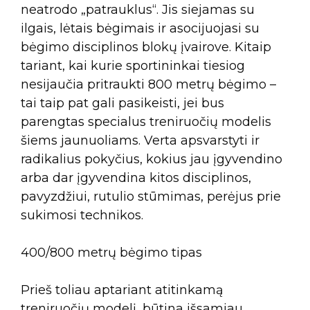
neatrodo „patrauklus“. Jis siejamas su
ilgais, lėtais bėgimais ir asocijuojasi su
bėgimo disciplinos blokų įvairove. Kitaip
tariant, kai kurie sportininkai tiesiog
nesijaučia pritraukti 800 metrų bėgimo –
tai taip pat gali pasikeisti, jei bus
parengtas specialus treniruočių modelis
šiems jaunuoliams. Verta apsvarstyti ir
radikalius pokyčius, kokius jau įgyvendino
arba dar įgyvendina kitos disciplinos,
pavyzdžiui, rutulio stūmimas, perėjus prie
sukimosi technikos.
400/800 metrų bėgimo tipas
Prieš toliau aptariant atitinkamą
treniruočių modelį, būtina išsamiau