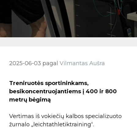
2025-06-03
pagal
Vilmantas Aušra
Treniruotės sportininkams,
besikoncentruojantiems į 400 ir 800
metrų bėgimą
Vertimas iš vokiečių kalbos specializuoto
žurnalo „leichtathletiktraining“.