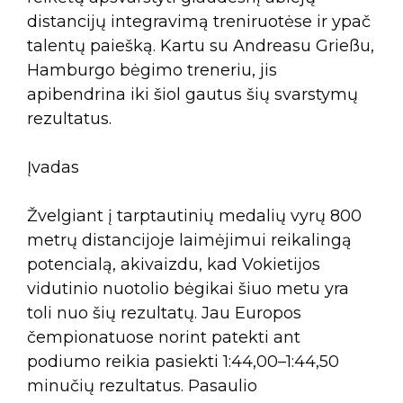
distancijų integravimą treniruotėse ir ypač
talentų paiešką. Kartu su Andreasu Grießu,
Hamburgo bėgimo treneriu, jis
apibendrina iki šiol gautus šių svarstymų
rezultatus.
Įvadas
Žvelgiant į tarptautinių medalių vyrų 800
metrų distancijoje laimėjimui reikalingą
potencialą, akivaizdu, kad Vokietijos
vidutinio nuotolio bėgikai šiuo metu yra
toli nuo šių rezultatų. Jau Europos
čempionatuose norint patekti ant
podiumo reikia pasiekti 1:44,00–1:44,50
minučių rezultatus. Pasaulio