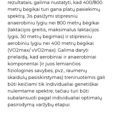
rezultatais, galima nustatyti, kad 400/800
metrų bėgikai turi gana platų pasiekimų
spektrą. Jis pasižymi stipresniu
anaerobiniu lygiu nei 800 metrų bėgikai
(laktacijos greitis, maksimalus laktacijos
lygis, 30 metrų bėgimas) ir stipresniu
aerobiniu lygiu nei 400 metrų bėgikai
(VO2max/ vVO2max). Galima daryti
prielaidą, kad aerobiniai ir anaerobiniai
komponentai (ir juos lemiančios
fiziologinės savybės, pvz., raumenų
skaidulų pasiskirstymas) treniruotėmis gali
būti keičiami tik individualiai genetiškai
nulemtame spektre, tačiau turi būti
subalansuoti pagal individualiai optimalų
pasirodymą varžybų etapui.