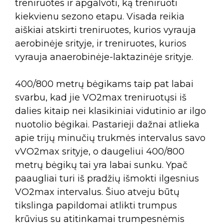
treniruotes ir apgalvoti, ką treniruoti
kiekvienu sezono etapu. Visada reikia
aiškiai atskirti treniruotes, kurios vyrauja
aerobinėje srityje, ir treniruotes, kurios
vyrauja anaerobinėje-laktazinėje srityje.
400/800 metrų bėgikams taip pat labai
svarbu, kad jie VO2max treniruotųsi iš
dalies kitaip nei klasikiniai vidutinio ar ilgo
nuotolio bėgikai. Pastarieji dažnai atlieka
apie trijų minučių trukmės intervalus savo
vVO2max srityje, o daugeliui 400/800
metrų bėgikų tai yra labai sunku. Ypač
paaugliai turi iš pradžių išmokti ilgesnius
VO2max intervalus. Šiuo atveju būtų
tikslinga papildomai atlikti trumpus
krūvius su atitinkamai trumpesnėmis