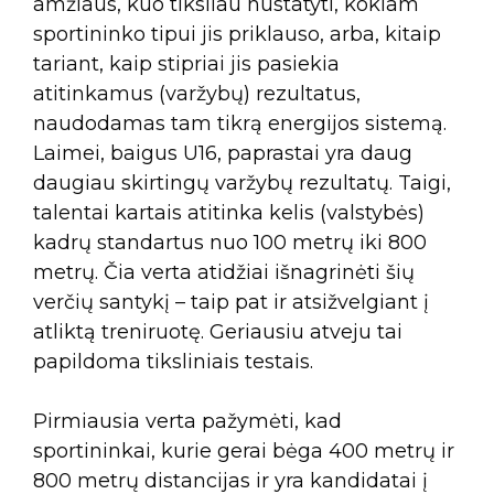
amžiaus, kuo tiksliau nustatyti, kokiam
sportininko tipui jis priklauso, arba, kitaip
tariant, kaip stipriai jis pasiekia
atitinkamus (varžybų) rezultatus,
naudodamas tam tikrą energijos sistemą.
Laimei, baigus U16, paprastai yra daug
daugiau skirtingų varžybų rezultatų. Taigi,
talentai kartais atitinka kelis (valstybės)
kadrų standartus nuo 100 metrų iki 800
metrų. Čia verta atidžiai išnagrinėti šių
verčių santykį – taip pat ir atsižvelgiant į
atliktą treniruotę. Geriausiu atveju tai
papildoma tiksliniais testais.
Pirmiausia verta pažymėti, kad
sportininkai, kurie gerai bėga 400 metrų ir
800 metrų distancijas ir yra kandidatai į