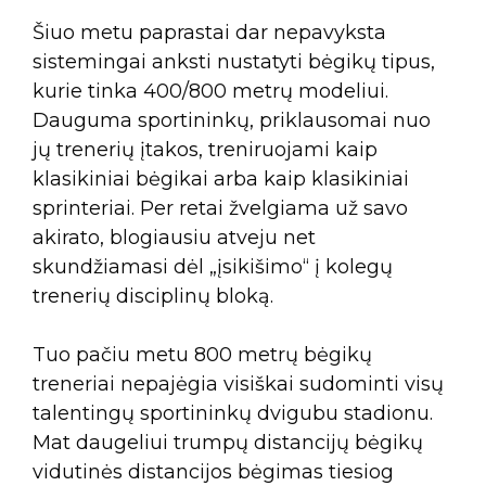
Šiuo metu paprastai dar nepavyksta
sistemingai anksti nustatyti bėgikų tipus,
kurie tinka 400/800 metrų modeliui.
Dauguma sportininkų, priklausomai nuo
jų trenerių įtakos, treniruojami kaip
klasikiniai bėgikai arba kaip klasikiniai
sprinteriai. Per retai žvelgiama už savo
akirato, blogiausiu atveju net
skundžiamasi dėl „įsikišimo“ į kolegų
trenerių disciplinų bloką.
Tuo pačiu metu 800 metrų bėgikų
treneriai nepajėgia visiškai sudominti visų
talentingų sportininkų dvigubu stadionu.
Mat daugeliui trumpų distancijų bėgikų
vidutinės distancijos bėgimas tiesiog