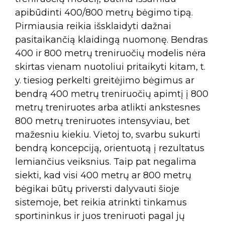
apibūdinti 400/800 metrų bėgimo tipą.
Pirmiausia reikia išsklaidyti dažnai
pasitaikančią klaidingą nuomonę. Bendras
400 ir 800 metrų treniruočių modelis nėra
skirtas vienam nuotoliui pritaikyti kitam, t.
y. tiesiog perkelti greitėjimo bėgimus ar
bendrą 400 metrų treniruočių apimtį į 800
metrų treniruotes arba atlikti ankstesnes
800 metrų treniruotes intensyviau, bet
mažesniu kiekiu. Vietoj to, svarbu sukurti
bendrą koncepciją, orientuotą į rezultatus
lemiančius veiksnius. Taip pat negalima
siekti, kad visi 400 metrų ar 800 metrų
bėgikai būtų priversti dalyvauti šioje
sistemoje, bet reikia atrinkti tinkamus
sportininkus ir juos treniruoti pagal jų