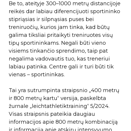
Be to, ateityje 300–1000 metrų distancijoje
reikės dar labiau diferencijuoti sportininko
stipriąsias ir silpnąsias puses bei
treniruočių, kurios jam tinka, kad būtų
galima tiksliai pritaikyti treniruotes visų
tipų sportininkams. Negali būti vieno
visiems tinkančio sprendimo, taip pat
negalima vadovautis tuo, kas treneriui
labiau patinka. Centre gali ir turi būti tik
vienas – sportininkas.
Tai yra sutrumpinta straipsnio „400 metrų
ir 800 metrų kartu“ versija, paskelbta
žurnale „leichtathletiktraining“ 5/2024.
Visas straipsnis pateikia daugiau
informacijos apie 800 metrų kombinaciją
ir informaciją apie atskirų intensyvumo