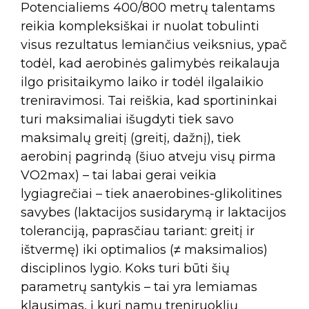
Potencialiems 400/800 metrų talentams
reikia kompleksiškai ir nuolat tobulinti
visus rezultatus lemiančius veiksnius, ypač
todėl, kad aerobinės galimybės reikalauja
ilgo prisitaikymo laiko ir todėl ilgalaikio
treniravimosi. Tai reiškia, kad sportininkai
turi maksimaliai išugdyti tiek savo
maksimalų greitį (greitį, dažnį), tiek
aerobinį pagrindą (šiuo atveju visų pirma
VO2max) – tai labai gerai veikia
lygiagrečiai – tiek anaerobines-glikolitines
savybes (laktacijos susidarymą ir laktacijos
toleranciją, paprasčiau tariant: greitį ir
ištvermę) iki optimalios (≠ maksimalios)
disciplinos lygio. Koks turi būti šių
parametrų santykis – tai yra lemiamas
klausimas, į kurį namų treniruoklių