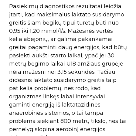
Pasiekimų diagnostikos rezultatai leidžia
įtarti, kad maksimalus laktato susidarymo
greitis šiam bėgikų tipui turėtų būti nuo
0,95 iki 1,20 mmol/l/s. Mažesnės vertės
kelia abejonių, ar galima pakankamai
greitai pagaminti daug energijos, kad būtų
pasiekti aukšti starto laikai, ypač jei 30
metrų bėgimo laikai U18 amžiaus grupėje
nėra mažesni nei 3,15 sekundės. Tačiau
didesnis laktato susidarymo greitis taip
pat kelia problemų, nes rodo, kad
organizmas linkęs labai intensyviai
gaminti energiją iš laktatazidinės
anaerobinės sistemos, o tai tampa
problema siekiant 800 metrų tikslo, nes tai
pernelyg slopina aerobinį energijos