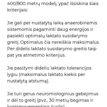
400/800 metrų modelį, ypač išsiskiria šiais
kriterijais:
Jie gali per nustatytą laiką anaerobinėmis
sistemomis pagaminti daug energijos ir
pasiekti optimalų laktato susidarymo
greitį. Optimalus čia nereiškia maksimalus.
Per didelis laktato susidarymo greitis taip
pat yra atmetimo kriterijus.
Jie pasižymi dideliu laktato tolerancijos
lygiu (maksimalus laktato kiekis per
nustatytą atstumą).
Jie turi gerus neuromiologinius gebėjimus
ir dėl to greitį (pvz., 30 metrų bėgimas ir
kontrmovementinis šuolis).