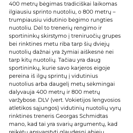
400 metrų bėgimas tradiciškai laikomas
ilgiausiu sprinto nuotoliu, o 800 metrų –
trumpiausiu vidutinio bėgimo rungties
nuotoliu. Dėl to trenerių rengimo ir
sportininkų skirstymo į treniruočių grupes
bei rinktines metu riba tarp šių dviejų
nuotolių dažnai yra žymiai aiškesnė nei
tarp kitų nuotolių. Tačiau yra daug
sportininkų, kurie savo karjeros eigoje
pereina iš ilgų sprintų į vidutinius
nuotolius arba daugelį metų sėkmingai
dalyvauja 400 metrų ir 800 metrų
varžybose. DLV (vert. Vokietijos lengvosios
atletikos sąjungos) vidutinių nuotolių vyrų
rinktinės treneris Georgas Schmidtas
mano, kad tai yra svarių argumentų, kad
reikėtų apsvarstyti glaudesnį abiejų