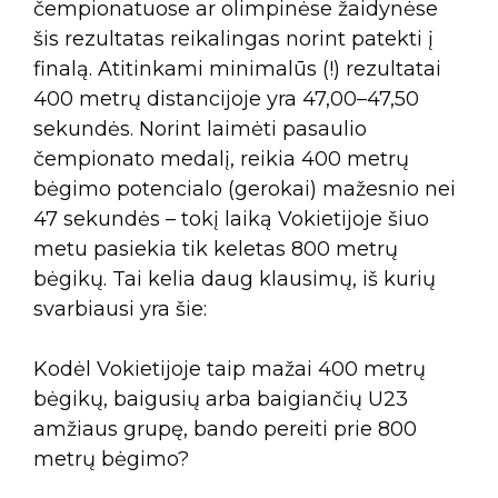
čempionatuose ar olimpinėse žaidynėse
šis rezultatas reikalingas norint patekti į
finalą. Atitinkami minimalūs (!) rezultatai
400 metrų distancijoje yra 47,00–47,50
sekundės. Norint laimėti pasaulio
čempionato medalį, reikia 400 metrų
bėgimo potencialo (gerokai) mažesnio nei
47 sekundės – tokį laiką Vokietijoje šiuo
metu pasiekia tik keletas 800 metrų
bėgikų. Tai kelia daug klausimų, iš kurių
svarbiausi yra šie:
Kodėl Vokietijoje taip mažai 400 metrų
bėgikų, baigusių arba baigiančių U23
amžiaus grupę, bando pereiti prie 800
metrų bėgimo?