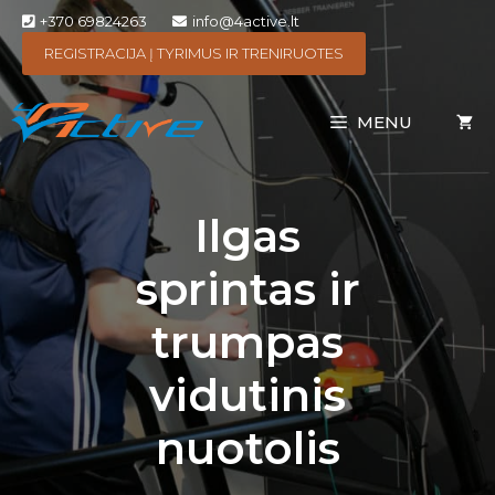
+370 69824263
info@4active.lt
REGISTRACIJA Į TYRIMUS IR TRENIRUOTES
MENU
Ilgas
sprintas ir
trumpas
vidutinis
nuotolis