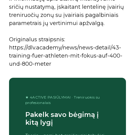
sričių nustatymą, įskaitant lentelinę įvairių
treniruočių zonų su įvairiais pagalbiniais
parametrais jų vertinimui apžvalgą.
Originalus straipsnis:
https://dlv.academy/news/news-detail/43-
training-fuer-athleten-mit-fokus-auf-400-
und-800-meter
★ 4ACTIVE PASIŪLYMAI · Treniruokis su
profesionalais
Pakelk savo bėgimą į
kitą lygį