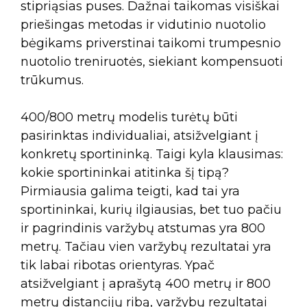
stipriąsias puses. Dažnai taikomas visiškai
priešingas metodas ir vidutinio nuotolio
bėgikams priverstinai taikomi trumpesnio
nuotolio treniruotės, siekiant kompensuoti
trūkumus.
400/800 metrų modelis turėtų būti
pasirinktas individualiai, atsižvelgiant į
konkretų sportininką. Taigi kyla klausimas:
kokie sportininkai atitinka šį tipą?
Pirmiausia galima teigti, kad tai yra
sportininkai, kurių ilgiausias, bet tuo pačiu
ir pagrindinis varžybų atstumas yra 800
metrų. Tačiau vien varžybų rezultatai yra
tik labai ribotas orientyras. Ypač
atsižvelgiant į aprašytą 400 metrų ir 800
metrų distancijų ribą, varžybų rezultatai