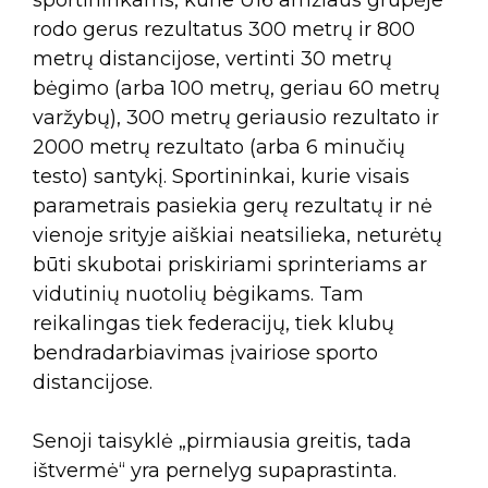
rodo gerus rezultatus 300 metrų ir 800
metrų distancijose, vertinti 30 metrų
bėgimo (arba 100 metrų, geriau 60 metrų
varžybų), 300 metrų geriausio rezultato ir
2000 metrų rezultato (arba 6 minučių
testo) santykį. Sportininkai, kurie visais
parametrais pasiekia gerų rezultatų ir nė
vienoje srityje aiškiai neatsilieka, neturėtų
būti skubotai priskiriami sprinteriams ar
vidutinių nuotolių bėgikams. Tam
reikalingas tiek federacijų, tiek klubų
bendradarbiavimas įvairiose sporto
distancijose.
Senoji taisyklė „pirmiausia greitis, tada
ištvermė“ yra pernelyg supaprastinta.