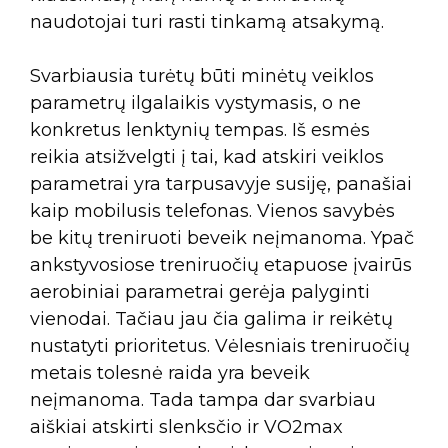
naudotojai turi rasti tinkamą atsakymą.
Svarbiausia turėtų būti minėtų veiklos
parametrų ilgalaikis vystymasis, o ne
konkretus lenktynių tempas. Iš esmės
reikia atsižvelgti į tai, kad atskiri veiklos
parametrai yra tarpusavyje susiję, panašiai
kaip mobilusis telefonas. Vienos savybės
be kitų treniruoti beveik neįmanoma. Ypač
ankstyvosiose treniruočių etapuose įvairūs
aerobiniai parametrai gerėja palyginti
vienodai. Tačiau jau čia galima ir reikėtų
nustatyti prioritetus. Vėlesniais treniruočių
metais tolesnė raida yra beveik
neįmanoma. Tada tampa dar svarbiau
aiškiai atskirti slenksčio ir VO2max