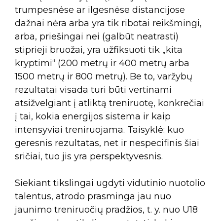
trumpesnėse ar ilgesnėse distancijose
dažnai nėra arba yra tik ribotai reikšmingi,
arba, priešingai nei (galbūt neatrasti)
stiprieji bruožai, yra užfiksuoti tik „kita
kryptimi“ (200 metrų ir 400 metrų arba
1500 metrų ir 800 metrų). Be to, varžybų
rezultatai visada turi būti vertinami
atsižvelgiant į atliktą treniruotę, konkrečiai
į tai, kokia energijos sistema ir kaip
intensyviai treniruojama. Taisyklė: kuo
geresnis rezultatas, net ir nespecifinis šiai
sričiai, tuo jis yra perspektyvesnis.
Siekiant tikslingai ugdyti vidutinio nuotolio
talentus, atrodo prasminga jau nuo
jaunimo treniruočių pradžios, t. y. nuo U18