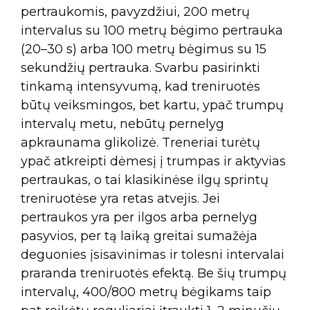
pertraukomis, pavyzdžiui, 200 metrų
intervalus su 100 metrų bėgimo pertrauka
(20–30 s) arba 100 metrų bėgimus su 15
sekundžių pertrauka. Svarbu pasirinkti
tinkamą intensyvumą, kad treniruotės
būtų veiksmingos, bet kartu, ypač trumpų
intervalų metu, nebūtų pernelyg
apkraunama glikolizė. Treneriai turėtų
ypač atkreipti dėmesį į trumpas ir aktyvias
pertraukas, o tai klasikinėse ilgų sprintų
treniruotėse yra retas atvejis. Jei
pertraukos yra per ilgos arba pernelyg
pasyvios, per tą laiką greitai sumažėja
deguonies įsisavinimas ir tolesni intervalai
praranda treniruotės efektą. Be šių trumpų
intervalų, 400/800 metrų bėgikams taip