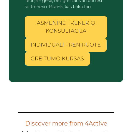
Teorija – gerai, bet greičiausiai tobulėsi
su treneriu. Išsirink, kas tinka tau:
ASMENINĖ TRENERIO
KONSULTACIJA
INDIVIDUALI TRENIRUOTĖ
GREITUMO KURSAS
Discover more from 4Active