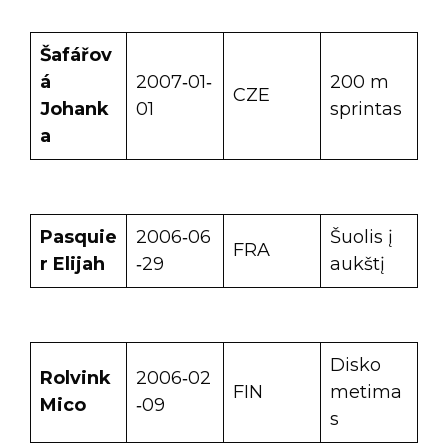
Šafářov
á
2007‑01‑
200 m
CZE
Johank
01
sprintas
a
Pasquie
2006‑06
Šuolis į
FRA
r Elijah
‑29
aukštį
Disko
Rolvink
2006‑02
FIN
metima
Mico
‑09
s