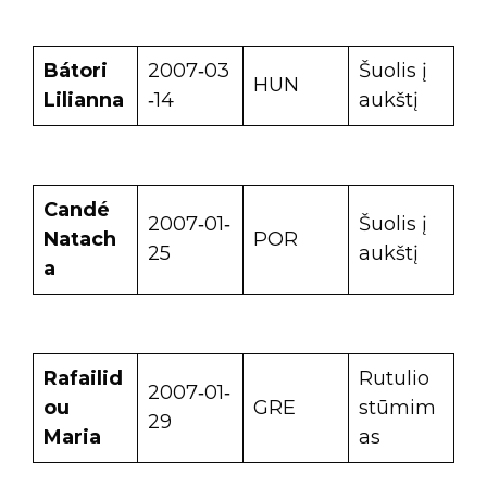
Bátori
2007‑03
Šuolis į
HUN
Lilianna
‑14
aukštį
Candé
2007‑01‑
Šuolis į
Natach
POR
25
aukštį
a
Rafailid
Rutulio
2007‑01‑
ou
GRE
stūmim
29
Maria
as