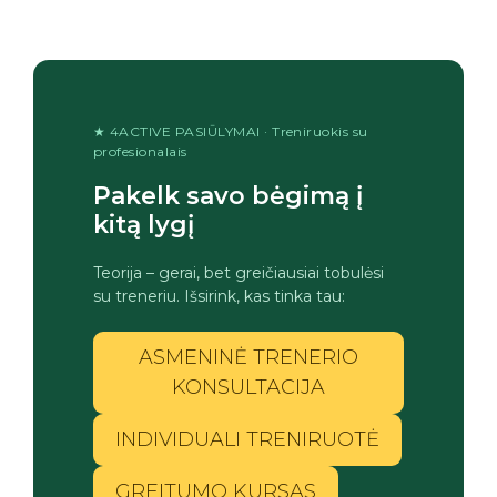
★ 4ACTIVE PASIŪLYMAI · Treniruokis su
profesionalais
Pakelk savo bėgimą į
kitą lygį
Teorija – gerai, bet greičiausiai tobulėsi
su treneriu. Išsirink, kas tinka tau:
ASMENINĖ TRENERIO
KONSULTACIJA
INDIVIDUALI TRENIRUOTĖ
GREITUMO KURSAS