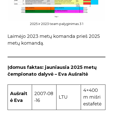
2025 ir 2023 team palyginimas 3 1
Laimėjo 2023 metų komanda prieš 2025
metų komandą.
Įdomus faktas: jauniausia 2025 metų
čempionato dalyvė – Eva Aušraitė
4×400
Aušrait
2007‑08
LTU
m mišri
ė Eva
‑16
estafetė