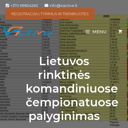
+370 69824263
info@4active.lt
REGISTRACIJA Į TYRIMUS IR TRENIRUOTES
MENU
Lietuvos
rinktinės
komandiniuose
čempionatuose
palyginimas