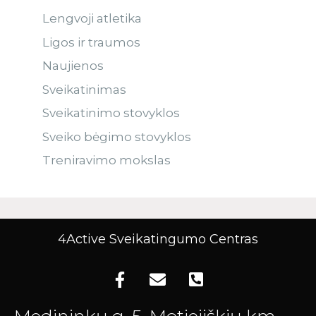
Lengvoji atletika
Ligos ir traumos
Naujienos
Sveikatinimas
Sveikatinimo stovyklos
Sveiko bėgimo stovyklos
Treniravimo mokslas
4Active Sveikatingumo Centras